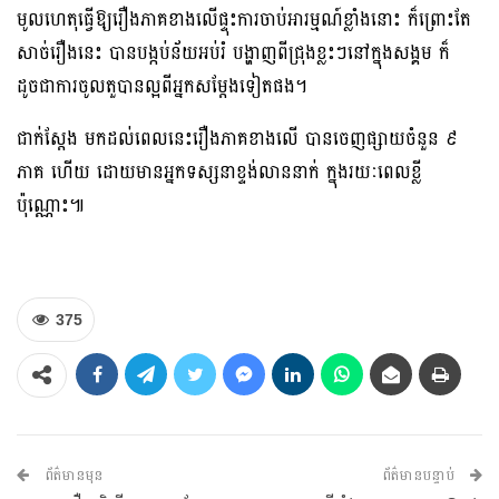
មូលហេតុធ្វើឱ្យរឿងភាគខាងលើផ្ទុះការចាប់អារម្មណ៍ខ្លាំងនោះ ក៏ព្រោះតែ
សាច់រឿងនេះ បានបង្កប់ន័យអប់រំ បង្ហាញពីជ្រុងខ្លះៗនៅក្នុងសង្គម ក៏
ដូចជាការចូលតួបានល្អពីអ្នកសម្តែងទៀតផង។
ជាក់ស្តែង មកដល់ពេលនេះរឿងភាគខាងលើ បានចេញផ្សាយចំនួន ៩
ភាគ ហើយ ដោយមានអ្នកទស្សនាខ្ទង់លាននាក់ ក្នុងរយៈពេលខ្លី
ប៉ុណ្ណោះ៕
375
ព័ត៌មានមុន
ព័ត៌មានបន្ទាប់