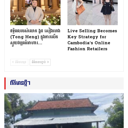
ឥទ្ធិពលរបស់លោក ងួន សៀងហេង
Live Selling Becomes
(Tong Heng) ក្នុងការលើក
Key Strategy for
ស្ទួយវប្បធម៌អាហារ…
Cambodia’s Online
Fashion Retailers
ព័ត៌មានមុន
ព័ត៌មានបន្ទាប់
ព័ត៌មានថ្មីៗ