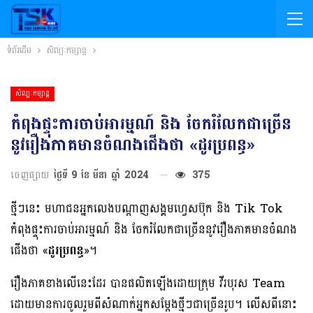
ទំព័រដើម
សិល្បៈកម្សាន្ត
សិល្បៈកម្សាន្ត
កំពុងផ្ទុះការចាប់អារម្មណ៍ និង ចែករំលែកជាច្រើន
នូវរឿងភាគមានចំណងជើងថា​ «ដូរប្រពន្ធ»
ចេញផ្សាយ
ថ្ងៃទី 9 ខែ មីនា ឆ្នាំ 2024
375
ថ្មីៗនេះ មហាជនអ្នកលេងបណ្តាញសង្គមហ្វេសប៊ុក និង Tik Tok
កំពុងផ្ទុះការចាប់អារម្មណ៍ និង ចែករំលែកជាច្រើននូវរឿងភាគមានចំណង
ជើងថា​ «
ដូរប្រពន្ធ
»។
រឿងភាគខាងលើនេះដែរ បានផលិតឡើងដោយក្រុម វីរបុរស Team
ដោយមានការចូលរួមពីសំណាក់អ្នកសម្តែងថ្មីៗជាច្រើនរូប។ លើសពីនោះ