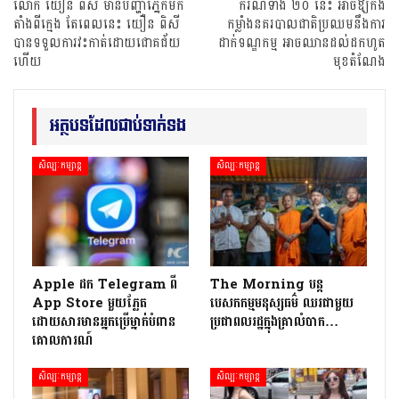
លោក យឿន ពិសី មានបញ្ហាភ្នែកមក
ករណីទាំង ២០ នេះ អាចឱ្យកង
តាំងពីក្មេង តែពេលនេះ យឿន ពិសី
កម្លាំងនគរបាលជាតិប្រឈមនឹងការ
បានទទួលការវះកាត់ដោយជោគជ័យ
ដាក់ទណ្ឌកម្ម អាចឈានដល់ដកហូត
ហើយ
មុខតំណែង
អត្ថបទដែលជាប់ទាក់ទង
សិល្បៈកម្សាន្ត
សិល្បៈកម្សាន្ត
Apple ដក Telegram ពី
The Morning បន្ត
App Store មួយភ្លែត
បេសកកម្មមនុស្សធម៌ ឈរជាមួយ
ដោយសារមានអ្នកប្រើម្នាក់បំពាន
ប្រជាពលរដ្ឋក្នុងគ្រាលំបាក…
គោលការណ៍
សិល្បៈកម្សាន្ត
សិល្បៈកម្សាន្ត