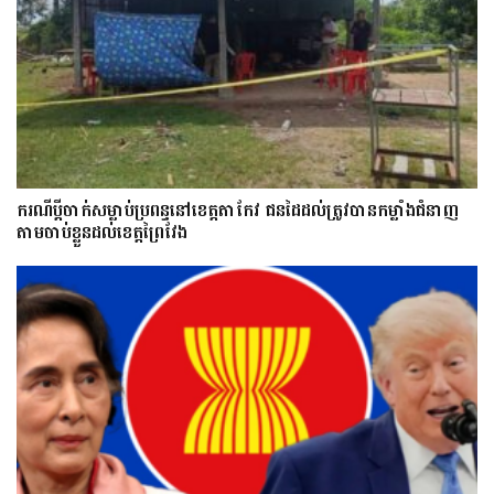
ករណីប្ដីចាក់សម្លាប់ប្រពន្ធនៅខេត្តតាកែវ ជនដៃដល់ត្រូវបានកម្លាំងជំនាញ
តាមចាប់ខ្លួនដល់ខេត្តព្រៃវែង