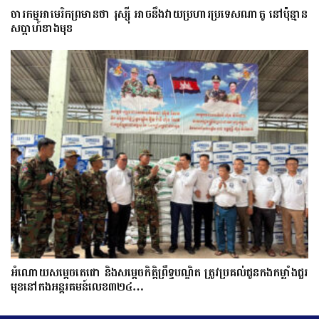
ចារកម្ម​អាមេរិក​ព្រមាន​ថា​ រុស្ស៊ី​ អាចនឹងវាយប្រហារប្រទេស​​ណា​តូ ​នៅ​ប៉ុន្មាន​
សប្តាហ៍​​ខាង​មុខ​​
អំណោយសម្តេចតេជោ និងសម្តេចកិត្តិព្រឹទ្ធបណ្ឌិត ត្រូវប្រគល់ជូនកងកម្លាំងជួរ
មុខនៅកងអន្តរគមន៍លេខ៣២៤…