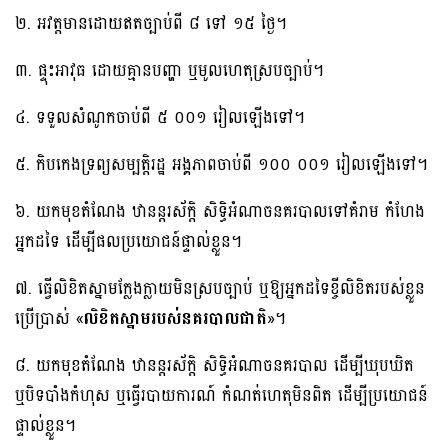
២. អវត្តមានដោយឥតច្បាប់ពី ៨ ទៅ ១៥ ថ្ងៃ។
៣. ផ្ទុះអាវុធ ដោយគ្មានបញ្ហា ឬមូលហេតុស្របច្បាប់។
៤. ទទួលសំណូកចាប់ពី ៥ ០០១ រៀលឡើងទៅ។
៥. កិបកេងទ្រព្យសម្បតិ្តរដ្ឋ អង្គភាពចាប់ពី ១០០ ០០១ រៀលឡើងទៅ។
៦. យកមុខតំណែង ឋានន្តរស័ក្តិ សិទ្ធិអំណាចនគរបាលទៅគំរាម កំហែង
អ្នកដទៃ ដើម្បីផលប្រយោជន៍ផ្ទាល់ខ្លួន។
៧. ធ្វើលិខិតស្នាមក្លែងក្លាយមិនស្របច្បាប់ ឬឱ្យអ្នកដទៃខ្ចីលិខិតរបស់ខ្លួន
ប្រើប្រាស់ «
លិខិតស្នាមរបស់នគរបាលជាតិ
»។
៨. យកមុខតំណែង ឋានន្តរស័ក្ដិ សិទ្ធិអំណាចនគរបាល ដើម្បីឃុបឃិត
ឬបិទបាំងកំហុស ឬធ្វើរបាយការណ៍ កំណត់ហេតុមិនពិត ដើម្បីប្រយោជន៍
ផ្ទាល់ខ្លួន។