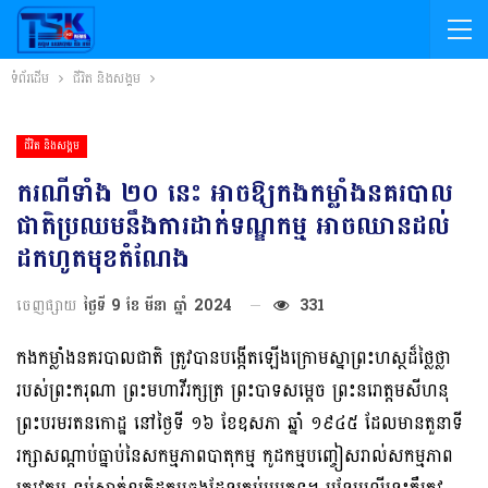
ទំព័រដើម
ជីវិត និងសង្គម
ជីវិត និងសង្គម
ករណីទាំង ២០ នេះ អាចឱ្យកងកម្លាំងនគរបាល
ជាតិប្រឈមនឹងការដាក់ទណ្ឌកម្ម អាចឈានដល់
ដកហូតមុខតំណែង
ចេញផ្សាយ
ថ្ងៃទី 9 ខែ មីនា ឆ្នាំ 2024
331
កងកម្លាំងនគរបាលជាតិ ត្រូវបានបង្កើតឡើងក្រោមស្នាព្រះហស្ថដ៏ថ្លៃថ្លា
របស់ព្រះករុណា ព្រះមហាវីរក្សត្រ ព្រះបាទសម្តេច ព្រះនរោត្តមសីហនុ
ព្រះបរមរតនកោដ្ឋ នៅថ្ងៃទី ១៦ ខែឧសភា ឆ្នាំ ១៩៤៥ ដែលមានតួនាទី
រក្សាសណ្តាប់ធ្នាប់នៃសកម្មភាពបាតុកម្ម កូដកម្មបញ្ចៀសរាល់សកម្មភាព