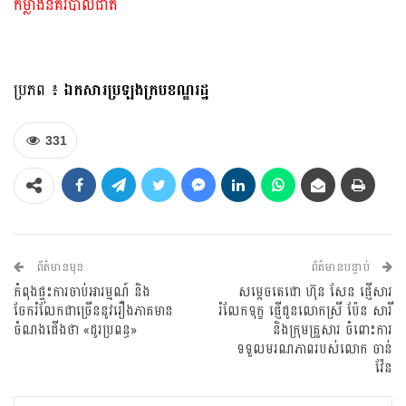
កម្លាំងនគរបាលជាតិ
ប្រភព ៖
ឯកសារប្រឡងក្របខណ្ឌរដ្ឋ
331
ព័ត៌មានមុន
ព័ត៌មានបន្ទាប់
កំពុងផ្ទុះការចាប់អារម្មណ៍ និង
សម្ដេចតេជោ ហ៊ុន សែន ផ្ញើសារ
ចែករំលែកជាច្រើននូវរឿងភាគមាន
រំលែកទុក្ខ ផ្ញើជូនលោកស្រី ប៉ែន សារី
ចំណងជើងថា​ «ដូរប្រពន្ធ»
និងក្រុមគ្រួសារ ចំពោះការ
ទទួលមរណភាពរបស់លោក ចាន់
វ៉ែន