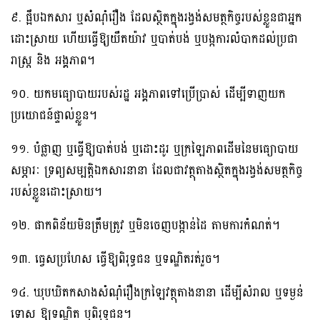
៩. ផ្អឹបឯកសារ ឬសំណុំរឿង ដែលស្ថិតក្នុងរង្វង់សមត្ថកិច្ចរបស់ខ្លួនជាអ្នក
ដោះស្រាយ ហើយធ្វើឱ្យយឺតយ៉ាវ ឬបាត់បង់ ឬបង្កការលំបាកដល់ប្រជា
រាស្រ្ត និង អង្គភាព។
១០. យកមធ្យោបាយរបស់រដ្ឋ អង្គភាពទៅប្រើប្រាស់ ដើម្បីទាញយក
ប្រយោជន៍ផ្ទាល់ខ្លួន។
១១. បំផ្លាញ ឬធ្វើឱ្យបាត់បង់ ឬដោះដូរ ឬក្រឡៃភាពដើមនៃមធ្យោបាយ
សម្ភារៈ ទ្រព្យសម្បត្តិឯកសារនានា ដែលជាវត្ថុតាងស្ថិតក្នុងរង្វង់សមត្ថកិច្ច
របស់ខ្លួនដោះស្រាយ។
១២. ផាកពិន័យមិនត្រឹមត្រូវ ឬមិនចេញបង្កាន់ដៃ តាមការកំណត់។
១៣. ធ្វេសប្រហែស ធ្វើឱ្យពិរុទ្ធជន ឬទណ្ឌិតរត់រួច។
១៤. ឃុបឃិតកសាងសំណុំរឿងក្រឡៃវត្ថុតាងនានា ដើម្បីសំរាល ឬទម្ងន់
ទោស ឱ្យទណ្ឌិត ឬពិរុទ្ធជន។