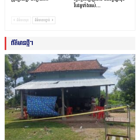
វីដេអូទាំងអស់…
ព័ត៌មានមុន
ព័ត៌មានបន្ទាប់
ព័ត៌មានថ្មីៗ