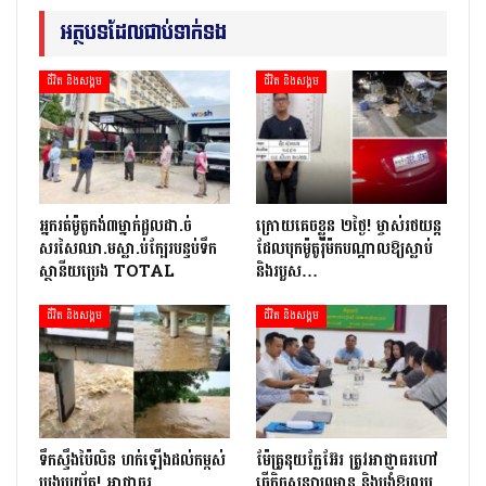
អត្ថបទដែលជាប់ទាក់ទង
ជីវិត និងសង្គម
ជីវិត និងសង្គម
អ្នក​រត់​ម៉ូតូកង់៣​​ម្នាក់​ដួល​ដា.ច់​
ក្រោយ​គេចខ្លួន ២​ថ្ងៃ​! ម្ចាស់​រថយន្ត​
សរសៃឈា.ម​ស្លា.ប់​ក្បែរ​បន្ទប់ទឹក​
ដែល​បុក​ម៉ូតូ​រ៉ឺ​ម៉ក​បណ្តាល​ឱ្យ​ស្លាប់
ស្ថានីយ​ប្រេង ​TOTAL
និង​របួស…
ជីវិត និងសង្គម
ជីវិត និងសង្គម
ទឹកស្ទឹងប៉ៃលិន ហក់ឡើងដល់កម្ពស់
ម៉ែគ្រូនុយក្លែអ៊ែរ ត្រូវអាជ្ញាធរហៅ
ប្រុងប្រយ័ត្ន! អាជ្ញាធរ…
ធ្វើកិច្ចសន្យាព្រមាន និងបង្ខំឱ្យលុប