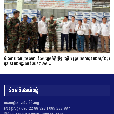
អំណោយសម្តេចតេជោ និងសម្តេចកិត្តិព្រឹទ្ធបណ្ឌិត ត្រូវប្រគល់ជូនកងកម្លាំងជួរ
មុខនៅកងអន្តរគមន៍លេខ៣២៤…
ទំនាក់ទំនងយើងខ្ញុំ
អាសយដ្ឋាន៖ រាជធានីភ្នំពេញ
លេខទូរសព្ទ៖ 096 22 88 827 | 085 228 887