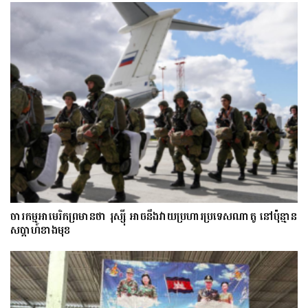
ចារកម្ម​អាមេរិក​ព្រមាន​ថា​ រុស្ស៊ី​ អាចនឹងវាយប្រហារប្រទេស​​ណា​តូ ​នៅ​ប៉ុន្មាន​
សប្តាហ៍​​ខាង​មុខ​​