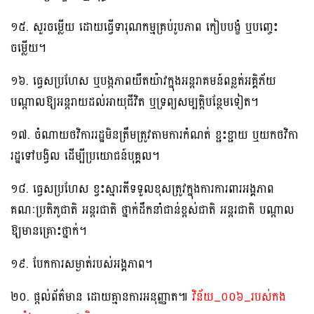
១៥. សួរចម្លើយ ដោយធ្វើទារុណកម្មគ្រប់រូបភាព កៀបបង្ខំ ឬបញ្ចេះ
ចម្លើយ។
១៦. ធ្វេសប្រហែស ឬបង្កភាពយឺតយ៉ាវក្នុងអន្តរាគមន៍ពន្លត់អគ្គិភ័យ
បណ្ដាលឱ្យអន្តរាយដល់អាយុជីវិត ឬទ្រព្យសម្បត្តិបន្ថែមទៀត។
១៧. ចំណាយថវិការរដ្ឋមិនត្រឹមត្រូវតាមការកំណត់ ខ្ជះខ្ជាយ ឬយកថវិកា
រដ្ឋទៅបង្វិល ដើម្បីប្រយោជន៍បុគ្គល។
១៨. ធ្វេសប្រហែស ខ្វះស្មារតីទទួលខុសត្រូវក្នុងការការពារអង្គភាព
គណៈប្រតិភូជាតិ អន្តរជាតិ ថ្នាក់ដឹកនាំជាន់ខ្ពស់ជាតិ អន្តរជាតិ បណ្ដាល
ឱ្យមានគ្រោះថ្នាក់។
១៩. បែកការសម្ងាត់របស់អង្គភាព។
២០. ផ្ដល់ព័ត៌មាន ដោយគ្មានការអនុញ្ញាត៕
វិន័យ_០០៦_របស់កង