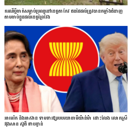
ករណីប្ដីចាក់សម្លាប់ប្រពន្ធនៅខេត្តតាកែវ ជនដៃដល់ត្រូវបានកម្លាំងជំនាញ
តាមចាប់ខ្លួនដល់ខេត្តព្រៃវែង
អាមេរិក និងអាស៊ាន ទាមទារឱ្យ​របបយោធាមីយ៉ាន់ម៉ា​ ដោះ​លែង​ លោកស្រី
អ៊ុងសាន ស៊ូជី ជា​បន្ទាន់