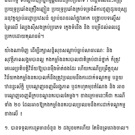
ភេរវកម្ម ទប់ស្កាត់ឧក្រិដ្ឋកម្មឆ្លងដែនគ្រប់ប្រភេទ។ បន្ថែមលើនេះគឺត្រូវ
ប្រយុទ្ធប្រឆាំងគ្រឿងញៀន ប្រយុទ្ធប្រឆាំងគ្រប់ទម្រង់ពីការជួញដូរមនុស្ស
អនុវត្តច្បាប់អន្តោប្រវេសន៍ ច្បាប់ចរាចរណ៍ផ្លូវគោក បង្ក្រាបបទល្មើស
ព្រៃឈើ ល្បែងស៊ីសងគ្រប់ប្រភេទ ក្មេងទំនើង និង បម្រើដល់ពលរដ្ឋ
ប្រកបដោយគុណធម៌។
យ៉ាងណាមិញ ដើម្បីរក្សាសន្តិសុខសណ្ដាប់ធ្នាប់សាធារណៈ និង
សុវត្ថិភាពសង្គមបានល្អ កងកម្លាំងនគរបាលជាតិគ្រប់ជាន់ថ្នាក់ ក៏ត្រូវ
គោរពប្រតិបត្តិវិន័យឱ្យបានម៉ឺងម៉ាត់ផងដែរ ហើយករណីប្រព្រឹត្តខុស
វិន័យកងកម្លាំងនគរបាលក៏នឹងត្រូវប្រឈមនឹងការដាក់ទណ្ឌកម្ម បន្ថយ
ឋានន្តរស័ក្តិ ឬបណ្ដេញចេញពីអង្គភាព ឬដកហូតមុខតំណែង និង អាច
បណ្ដេញចេញពីក្របខណ្ឌនគរបាលតែម្ដង។ ខាងក្រោមនេះគឺជា ករណី
ទាំង ២០ ដែលអាចឱ្យកងកម្លាំងនគរបាលប្រឈមនឹងការដាក់ទណ្ឌកម្ម
ខាងលើ ៖
១. បានទទួលការព្រមានចំនួន ២ ដងរួចមកហើយ តែមិនព្រមរាងចាល។