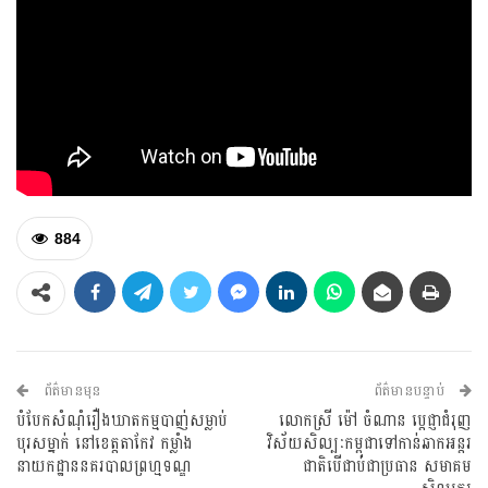
884
ព័ត៌មានមុន
ព័ត៌មានបន្ទាប់
បំបែកសំណុំរឿងឃាតកម្មបាញ់សម្លាប់
លោកស្រី ម៉ៅ ចំណាន ប្ដេជ្ញាជំរុញ
បុរសម្នាក់ នៅខេត្តតាកែវ កម្លាំង
វិស័យសិល្បៈកម្ពុជាទៅកាន់ឆាកអន្ដរ
នាយកដ្ឋាននគរបាលព្រហ្មទណ្ឌ
ជាតិបើជាប់ជាប្រធាន សមាគម