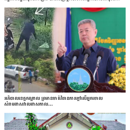
អភិបាលខេត្តកណ្ដាល ព្រមានចាត់វិធានការក្ដៅលើអ្នកចោល
សំរាមពាសវាលពាសកាល…