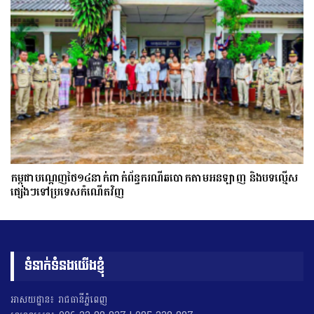
កម្ពុជាបណ្ដេញថៃ១៤នាក់ពាក់ព័ន្ធករណីឆបោកតាមអនឡាញ និងបទល្មើស
ផ្សេងៗទៅប្រទេសកំណើតវិញ
ទំនាក់ទំនងយើងខ្ញុំ
អាសយដ្ឋាន៖ រាជធានីភ្នំពេញ