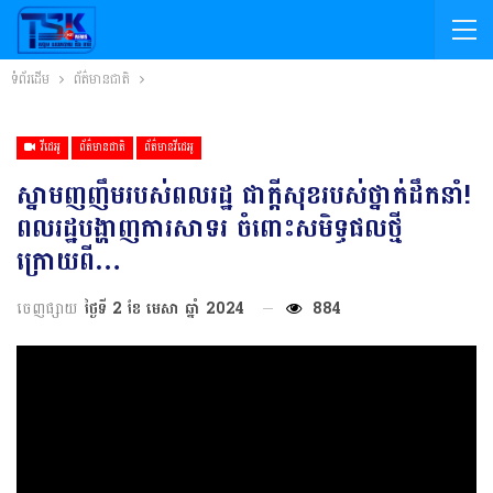
ទំព័រដើម
ព័ត៌មានជាតិ
វីដេអូ
ព័ត៌មានជាតិ
ព័ត៌មានវីដេអូ
ស្នាមញញឹមរបស់ពលរដ្ឋ ជាក្តីសុខរបស់ថ្នាក់ដឹកនាំ!
ពលរដ្ឋបង្ហាញការសាទរ ចំពោះសមិទ្ធផលថ្មី
ក្រោយពី…
ចេញផ្សាយ
ថ្ងៃទី 2 ខែ មេសា ឆ្នាំ 2024
884