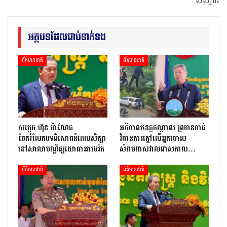
សិល្បករ
អត្ថបទដែលជាប់ទាក់ទង
ព័ត៌មានជាតិ
ព័ត៌មានជាតិ
សម្តេច ហ៊ុន ម៉ាណែត
អភិបាលខេត្តកណ្ដាល ព្រមានចាត់
ចែករំលែកបទពិសោធន៍ពេលសិក្សា
វិធានការក្ដៅលើអ្នកចោល
នៅសាលាបណ្ឌិត្យ​យោ​ធា​អាមេរិក
សំរាមពាសវាលពាសកាល…
ព័ត៌មានជាតិ
ព័ត៌មានជាតិ