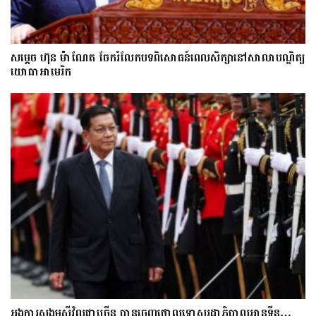
សម្តេច ហ៊ុន ម៉ាណែត ចែករំលែកបទពិសោធន៍ពេលសិក្សានៅសាលាបណ្ឌិត្យ​
យោ​ធា​អាមេរិក
អង្គការសង្គមស៊ីវិលជាច្រើន បានចេញថ្កោលទោសរដ្ឋាភិបាលអានុទីន…