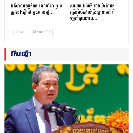
អភិបាលខេត្តកំពត ណែនាំអាជ្ញាធរ
សម្តេចបវរធិបតី ហ៊ុន ម៉ាណែត
ត្រូវនៅកៀកជាមួយពលរដ្ឋ…
ក្រើនរំលឹកដល់គ្រឹះស្ថានអប់រំ កុំ
ទម្លាក់គុណភាព…
ព័ត៌មានមុន
ព័ត៌មានបន្ទាប់
ព័ត៌មានថ្មីៗ