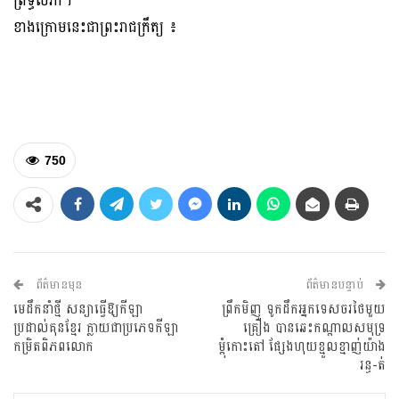
ព្រឹទ្ធសភា។
ខាងក្រោមនេះជាព្រះរាជក្រឹត្យ ៖
750
ព័ត៌មានមុន
ព័ត៌មានបន្ទាប់
មេដឹកនាំថ្មី សន្យាធ្វើឱ្យកីឡា
ព្រឹកមិញ ទូកដឹកអ្នកទេសចរថៃមួយ
ប្រដាល់គុនខ្មែរ ក្លាយជាប្រភេទកីឡា
គ្រឿង បានឆេះកណ្ដាលសមុទ្រ
កម្រិតពិភពលោក
ម្តុំកោះតៅ ផ្សែងហុយខ្មួលខ្មាញ់យ៉ាង
រន្ធ-ត់