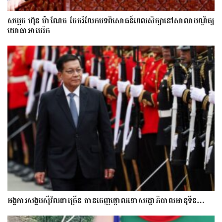
សម្តេច ហ៊ុន ម៉ាណែត ចែករំលែកបទពិសោធន៍ពេលសិក្សានៅសាលាបណ្ឌិត្យ​
យោ​ធា​អាមេរិក
អង្គការសង្គមស៊ីវិលជាច្រើន បានចេញថ្កោលទោសរដ្ឋាភិបាលអានុទីន…