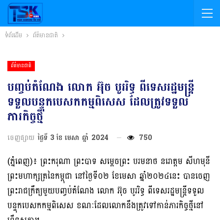
ទំព័រដើម
ព័ត៌មានជាតិ
ព័ត៌មានជាតិ
បញ្ចប់តំណែង លោក អ៊ុច បូររិទ្ធ ពីទេសរដ្ឋមន្ត្រី
ទទួលបន្ទុកបេសកកម្មពិសេស ដែលត្រូវទទួល
ភារកិច្ចថ្មី
ចេញផ្សាយ
ថ្ងៃទី 3 ខែ មេសា ឆ្នាំ 2024
750
(ភ្នំពេញ)៖ ព្រះករុណា ព្រះបាទ សម្តេចព្រះ បរមនាថ នរោត្តម សីហមុនី
ព្រះមហាក្សត្រនៃកម្ពុជា នៅថ្ងៃទី០២ ខែមេសា ឆ្នាំ២០២៤នេះ បានចេញ
ព្រះរាជក្រឹត្យមួយបញ្ចប់តំណែង លោក អ៊ុច បូររិទ្ធ ពីទេសរដ្ឋមន្រ្តីទទួល
បន្ទុកបេសកកម្មពិសេស ខណៈដែលលោកនឹងត្រូវទៅកាន់ភារកិច្ចថ្មីនៅ