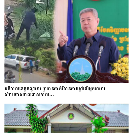
អភិបាលខេត្តកណ្ដាល ព្រមានចាត់វិធានការក្ដៅលើអ្នកចោល
សំរាមពាសវាលពាសកាល…