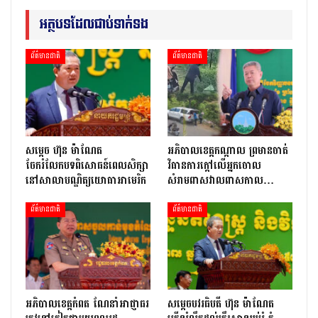
អត្ថបទដែលជាប់ទាក់ទង
ព័ត៌មានជាតិ
ព័ត៌មានជាតិ
សម្តេច ហ៊ុន ម៉ាណែត
អភិបាលខេត្តកណ្ដាល ព្រមានចាត់
ចែករំលែកបទពិសោធន៍ពេលសិក្សា
វិធានការក្ដៅលើអ្នកចោល
នៅសាលាបណ្ឌិត្យ​យោ​ធា​អាមេរិក
សំរាមពាសវាលពាសកាល…
ព័ត៌មានជាតិ
ព័ត៌មានជាតិ
អភិបាលខេត្តកំពត ណែនាំអាជ្ញាធរ
សម្តេចបវរធិបតី ហ៊ុន ម៉ាណែត