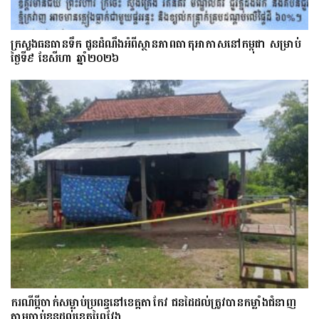
ក្រសួងធនធានទឹក ជូនដំណឹងអំពីស្ថានភាពធាតុអាកាសនៅកម្ពុជា សម្រាប់
ថ្ងៃទី៩ ខែសីហា ឆ្នាំ២០២៦
ករណីប្ដីចាក់សម្លាប់ប្រពន្ធនៅខេត្តតាកែវ ជនដៃដល់ត្រូវបានកម្លាំងជំនាញ
តាមចាប់ខ្លួនដល់ខេត្តព្រៃវែង