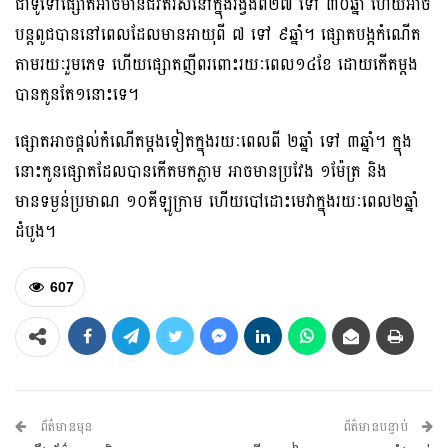
ជាទូទៅផ្សោតអាចមានជីវិតរស់នៅក្នុងរង្វង់ពី២៧ ទៅ ៣០ឆ្នាំ ហើយអាច
បន្តពូជបាននៅពេលដែលមានអាយុពី ៧ ទៅ ៩ឆ្នាំ។ ផ្សោតបង្កកំណើត
តាមរយៈរួមភេទ ហើយផ្សោតញីពរពោះរយៈពេល១៤ខែ ដោយកើតម្តង
បានកូនតែ១នោះទេ។
ផ្សោតអាចផ្តល់កំណើតម្តងទៀតក្នុងរយៈពេលពី ២ឆ្នាំ ទៅ ៣ឆ្នាំ។ ក្នុង
នោះកូនផ្សោតដែលបានកើតមកភ្លាម អាចមានប្រវែង ១ម៉ែត្រ និង
មានទម្ងន់ប្រមាណ ១០គីឡូក្រាម ហើយបៅដោះមេវាក្នុងរយៈពេល២ឆ្នាំ
ដំបូង។
607
ព័ត៌មានមុន
ព័ត៌មានបន្ទាប់