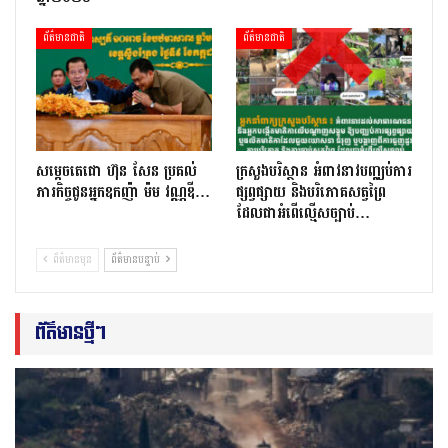
ព័ត៌មានជាតិ
ព័ត៌មានជាតិ
សម្តេចតេជោ ហ៊ុន សែន ប្រគល់
ក្រសួងបរិស្ថាន អំពាវនាវបញ្ឈប់ការ
ភារកិច្ចជូនអ្នកឧកញ៉ា ម៉ម វណ្ណឌី…
ផ្សព្វផ្សាយ និងបរិភោគសត្វព្រៃ
ដែលជាអំពើល្មើសច្បាប់…
ព័ត៌មានមុន
ព័ត៌មានបន្ទាប់
ព័ត៌មានថ្មីៗ