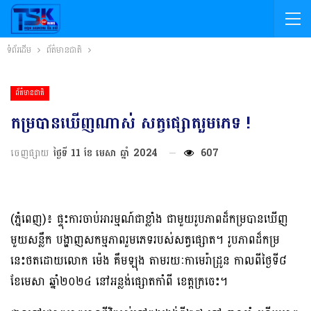
ទំព័រដើម
ព័ត៌មានជាតិ
ព័ត៌មានជាតិ
កម្របានឃើញណាស់ សត្វផ្សោតរួមភេទ !
ចេញផ្សាយ
ថ្ងៃទី 11 ខែ មេសា ឆ្នាំ 2024
607
(ភ្នំពេញ)៖ ផ្ទុះការចាប់អារម្មណ៍ជាខ្លាំង ជាមួយរូបភាពដ៏កម្របានឃើញ
មួយសន្លឹក បង្ហាញសកម្មភាពរួមភេទរបស់សត្វផ្សោត។ រូបភាពដ៏កម្រ
នេះថតដោយលោក ម៉េង គឹមឡុង តាមរយៈកាមេរ៉ាដ្រូន កាលពីថ្ងៃទី៨
ខែមេសា ឆ្នាំ២០២៤ នៅអន្លង់ផ្សោតកាំពី ខេត្តក្រចេះ។