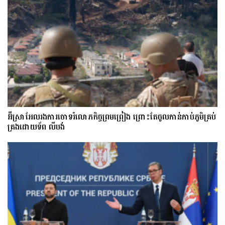
អ៊ីស្រាអែលរង​ការ​ចោទ​​រំលោភកិច្ចព្រមព្រៀង ព្រោះតែ​​ចូល​កាន់​កាប់​ភូមិគ្រប់
គ្រងដោយទ័ព លីបង់