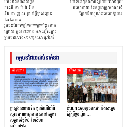
មកដឹងព័ត៌មានលម្អិត
បើទោះវៀតណាមព្យាយាមរារាំងគ្រប់
ករណី..ចា..ប់..ជំ..រិ..ត
មធ្យោបាយ តែកម្ពុជាត្រូវសាងសង់
និង..បា..ញ់.ស..ម្លា..ប់ប្ដីម្ចាស់ប្រេន
ព្រែកជីកហ្វូណនតេជោឱ្យបាន
Lakamo
រួចជនដៃបា*ញ់*ស**ម្លា*ប់ខ្លួនតាម
ក្រោយ ក្នុងនោះមាន BAល្បីឈ្មោះ
ម្នាក់បាន//រង//រ//បួ/ស//ធ្/ង/ន់
អត្ថបទដែលជាប់ទាក់ទង
ព័ត៌មានជាតិ
ព័ត៌មានជាតិ
ក្រសួងធនធានទឹក ជូនដំណឹងអំពី
អំណោយសម្តេចតេជោ និងសម្តេច
ស្ថានភាពធាតុអាកាសនៅកម្ពុជា
កិត្តិព្រឹទ្ធបណ្ឌិត…
សម្រាប់ថ្ងៃទី៩ ខែសីហា
ឆ្នាំ២០២៦