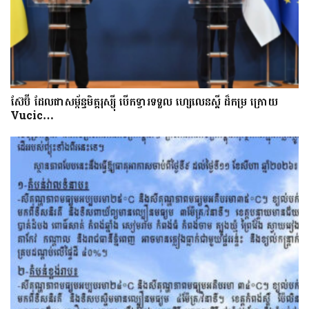
ស៊ែប៊ី​ ដែល​ជា​សម្ព័ន្ធមិត្តរុស្ស៊ី បើក​ទ្វារទទួល​ ហ្សេលេនស្គី​​ ដ៏​កម្រ ក្រោយ
Vucic…