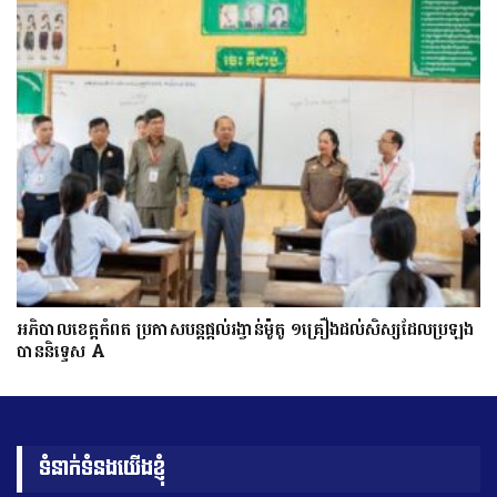
អភិបាលខេត្តកំពត ប្រកាសបន្តផ្តល់រង្វាន់ម៉ូតូ ១គ្រឿងដល់សិស្សដែលប្រឡង
បាននិទ្ទេស A
ទំនាក់ទំនងយើងខ្ញុំ