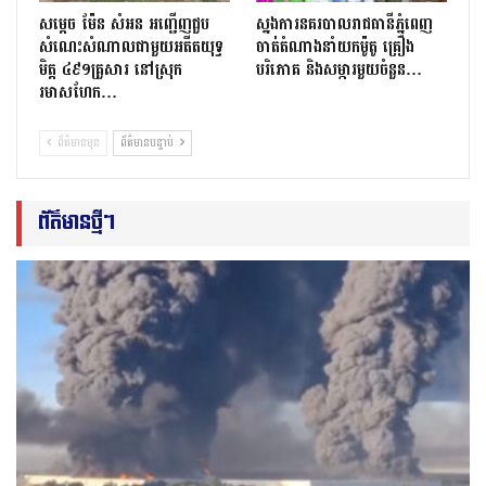
សម្តេច ម៉ែន សំអន អញ្ជើញជួប
ស្នងការនគរបាលរាជធានីភ្នំពេញ
សំណេះសំណាលជាមួយអតីតយុទ្ធ
ចាត់តំណាងនាំយកម៉ូតូ គ្រឿង
មិត្ត ៤៩១គ្រួសារ នៅស្រុក
បរិភោគ និងសម្ភារមួយចំនួន…
រមាសហែក…
ព័ត៌មានមុន
ព័ត៌មានបន្ទាប់
ព័ត៌មានថ្មីៗ