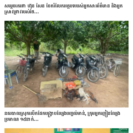
សម្តេចតេជោ ហ៊ុន សែន ចែករំលែកអត្ថបទរបស់អ្នកសារព័ត៌មាន និងអ្នក
ស្រាវជ្រាវរបស់ថៃ…
នគរបាលស្រុកលើកដែកបង្ក្រាបល្បែងបញ្ជល់មាន់, ក្រុមអ្នកញៀនល្បែង
ប្រមាណ ១៥នាក់…