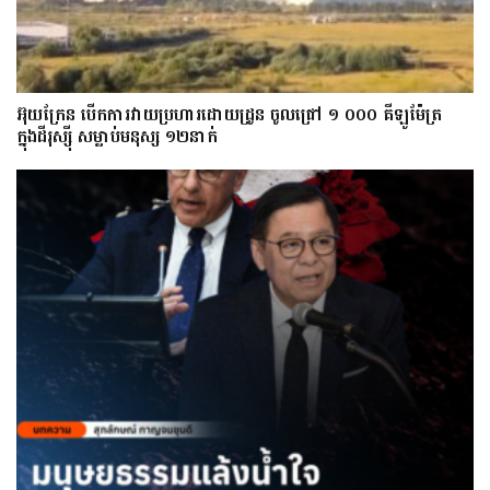
អ៊ុយក្រែន បើកការវាយប្រហារដោយដ្រូន ចូលជ្រៅ ១ ០០០ គីឡូម៉ែត្រ
ក្នុងដីរុស្ស៊ី សម្លាប់មនុស្ស ១២នាក់