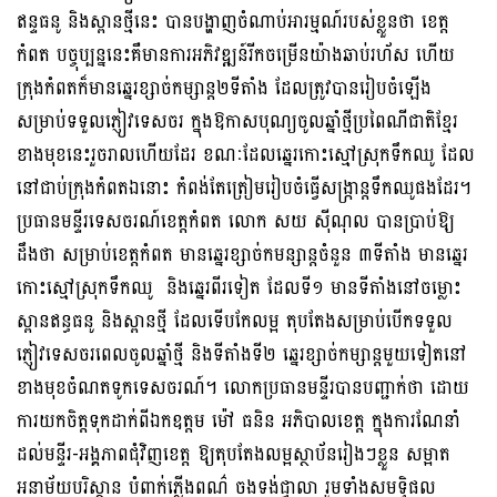
ឥន្ទធនូ និងស្ពានថ្មីនេះ បានបង្ហាញចំណាប់អារម្មណ៍របស់ខ្លួនថា ខេត្ត
កំពត បច្ចុប្បន្ននេះគឺមានការអភិវឌ្ឍន៍រីកចម្រើនយ៉ាងឆាប់រហ័ស ហើយ
ក្រុងកំពតក៏មានឆ្នេរខ្សាច់កម្សាន្ត២ទីតាំង ដែលត្រូវបានរៀបចំឡើង
សម្រាប់ទទួលភ្ញៀវទេសចរ ក្នុងឱកាសបុណ្យចូលឆ្នាំថ្មីប្រពៃណីជាតិខ្មែរ
ខាងមុខនេះរួចរាលហើយដែរ ខណៈដែលឆ្នេរកោះស្មៅស្រុកទឹកឈូ ដែល
នៅជាប់ក្រុងកំពតឯនោះ កំពង់តែត្រៀមរៀបចំធ្វើសង្ក្រាន្តទឹកឈូផងដែរ។
ប្រធានមន្ទីរទេសចរណ៍ខេត្តកំពត លោក សយ ស៊ីណុល បានប្រាប់ឱ្យ
ដឹងថា សម្រាប់ខេត្តកំពត មានឆ្នេរខ្សាច់កមន្សាន្តចំនួន ៣ទីតាំង មានឆ្នេរ
កោះស្មៅស្រុកទឹកឈូ និងឆ្នេរពីរទៀត ដែលទី១ មានទីតាំងនៅចម្លោះ
ស្ពានឥន្ធធនូ និងស្ពានថ្មី ដែលទើបកែលម្អ តុបតែងសម្រាប់បើកទទួល
ភ្ញៀវទេសចរពេលចូលឆ្នាំថ្មី និងទីតាំងទី២ ឆ្នេរខ្សាច់កម្សាន្តមួយទៀតនៅ
ខាងមុខចំណតទូកទេសចរណ៍។ លោកប្រធានមន្ទីរបានបញ្ជាក់ថា ដោយ
ការយកចិត្តទុកដាក់ពីឯកឧត្តម ម៉ៅ ធនិន អភិបាលខេត្ត ក្នុងការណែនាំ
ដល់មន្ទីរ-អង្គភាពជុំវិញខេត្ត ឱ្យតុបតែងលម្អស្ថាប័នរៀងៗខ្លួន សម្អាត
អនាម័យបរិស្ថាន បំពាក់ភ្លើងពណ៌ ចងទង់ជ្វាលា រួមទាំងសមទ្ធិផល