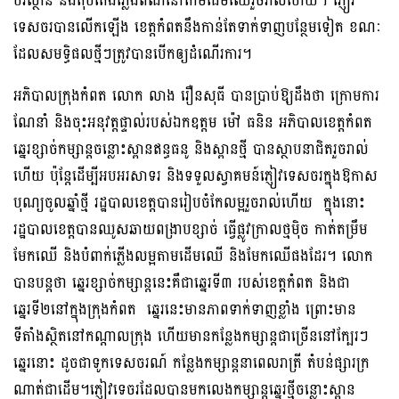
បរិស្ថាន និងតុបតែងភ្លើងពណ៌នៅតាមដើមឈើរួចរាល់ហើយ។ ភ្ញៀវ
ទេសចរបានលើកឡើង ខេត្តកំពតនឹងកាន់តែទាក់ទាញបន្ថែមទៀត ខណៈ
ដែលសមទ្ធិផលថ្មីៗត្រូវបានបើកឲ្យដំណើរការ។
អភិបាលក្រុងកំពត លោក លាង រឿនសុធី បានប្រាប់ឱ្យដឹងថា ក្រោមការ
ណែនាំ និងចុះអនុវត្តផ្ទាល់របស់ឯកឧត្តម ម៉ៅ ធនិន អភិបាលខេត្តកំពត
ឆ្នេរខ្សាច់កម្សាន្តចន្លោះស្ពានឥន្ធធនូ និងស្ពានថ្មី បានស្ថាបនាជិតរួចរាល់
ហើយ ប៉ុន្តែដើម្បីអបអរសាទរ និងទទួលស្វាគមន៍ភ្ញៀវទេសចរក្នុងឱកាស
បុណ្យចូលឆ្នាំថ្មី រដ្ឋបាលខេត្តបានរៀបចំកែលម្អរួចរាល់ហើយ ក្នុងនោះ
រដ្ឋបាលខេត្តបានឈូសឆាយពង្រាបខ្សាច់ ធ្វើផ្លូវក្រាលថ្មម៉ិច កាត់តម្រឹម
មែកឈើ និងបំពាក់ភ្លើងលម្អតាមដើមឈើ និងមែកឈើផងដែរ។ លោក
បានបន្តថា ឆ្នេរខ្សាច់កម្សាន្តនេះគឺជាឆ្នេរទី៣ របស់ខេត្តកំពត និងជា
ឆ្នេរទី២នៅក្នុងក្រុងកំពត ឆ្នេរនេះមានភាពទាក់ទាញខ្លាំង ព្រោះមាន
ទីតាំងស្ថិតនៅកណ្តាលក្រុង ហើយមានកន្លែងកម្សាន្តជាច្រើននៅក្បែរៗ
ឆ្នេរនោះ ដូចជាទូកទេសចរណ៍ កន្លែងកម្សាន្តនាពេលរាត្រី តំបន់ផ្សារក្រ
ណាត់ជាដើម។ភ្ញៀវទេចរដែលបានមកលេងកម្សាន្តឆ្នេរថ្មីចន្លោះស្ពាន