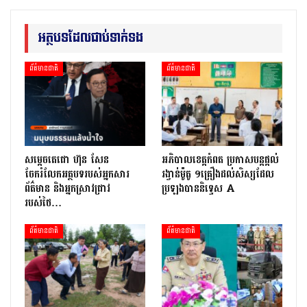
អត្ថបទដែលជាប់ទាក់ទង
ព័ត៌មានជាតិ
ព័ត៌មានជាតិ
សម្តេចតេជោ ហ៊ុន សែន
អភិបាលខេត្តកំពត ប្រកាសបន្តផ្តល់
ចែករំលែកអត្ថបទរបស់អ្នកសារ
រង្វាន់ម៉ូតូ ១គ្រឿងដល់សិស្សដែល
ព័ត៌មាន និងអ្នកស្រាវជ្រាវ
ប្រឡងបាននិទ្ទេស A
របស់ថៃ…
ព័ត៌មានជាតិ
ព័ត៌មានជាតិ