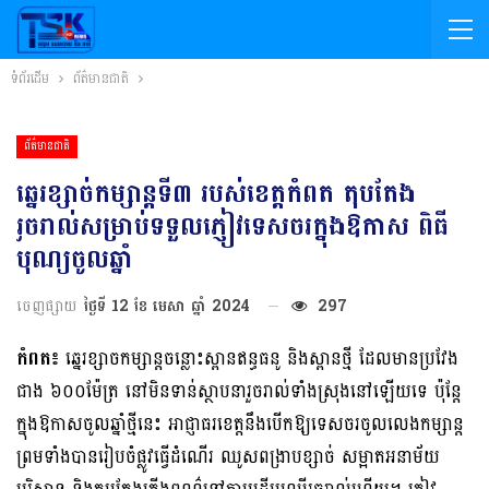
ទំព័រដើម
ព័ត៌មានជាតិ
ព័ត៌មានជាតិ
ឆ្នេរខ្សាច់កម្សាន្តទី៣ របស់ខេត្តកំពត តុបតែង
រួចរាល់សម្រាប់ទទួលភ្ញៀវទេសចរក្នុងឱកាស ពិធី
បុណ្យចូលឆ្នាំ
ចេញផ្សាយ
ថ្ងៃទី 12 ខែ មេសា ឆ្នាំ 2024
297
កំពត៖
ឆ្នេរខ្សាចកម្សាន្តចន្លោះស្ពានឥន្ធធនូ និងស្ពានថ្មី ដែលមានប្រវែង
ជាង ៦០០ម៉ែត្រ នៅមិនទាន់ស្ថាបនារួចរាល់ទាំងស្រុងនៅឡើយទេ ប៉ុន្តែ
ក្នុងឱកាសចូលឆ្នាំថ្មីនេះ អាជ្ញាធរខេត្តនឹងបើកឱ្យទេសចរចូលលេងកម្សាន្ត
ព្រមទាំងបានរៀបចំផ្លូវធ្វើដំណើរ ឈូសពង្រាបខ្សាច់ សម្អាតអនាម័យ