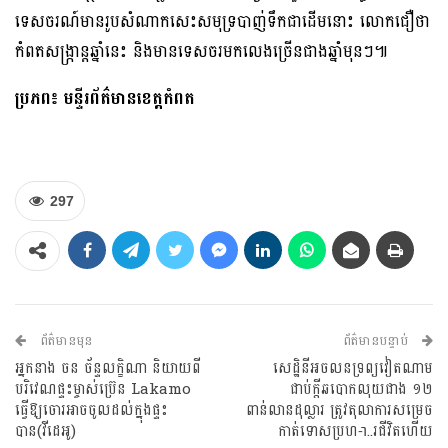
ទេសចរណ៍មានរូបសំណាកសេះសមុទ្របាញ់ទឹកជាដើមនោះ លោកជឿថា
កំពតសង្ក្រាន្តឆ្នាំនេះ និងមានទេសចរមកលេងច្រើនជាងឆ្នាំមុនៗ៕
ប្រភព៖ មន្ទីរព័ត៌មានខេត្តកំពត
297
ព័ត៌មានមុន
ព័ត៌មានបន្ទាប់
អ្នកនាង ចន ច័ន្ទលក្ខិណា និយាយពី
សេដ្ឋិនីអចលនទ្រព្យវៀតណាម
បរិវេណផ្ទះម្ចាស់ប្រ៊េន Lakamo
ជាប់ក្តីឆបោកលុយជាង ១២
ធ្វើឱ្យចោរអាចចូលដល់ក្នុងផ្ទះ
ពាន់លានដុល្លារ ត្រូវតុលាការសម្រេច
បាន(វីដេអូ)
កាត់ទោសប្រហ-ា..រជីវិតហើយ