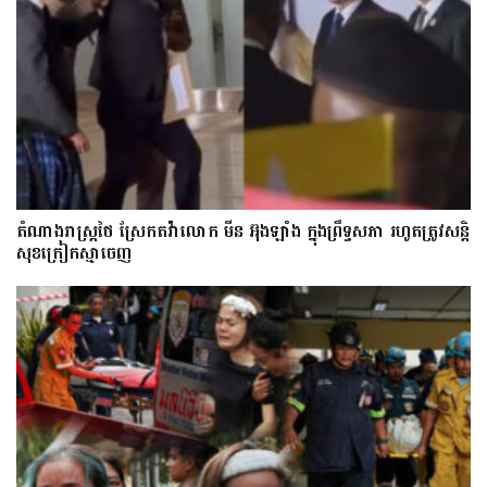
តំណាងរាស្ត្រថៃ ស្រែកតវ៉ាលោក មីន អ៊ុងឡាំង ក្នុងព្រឹទ្ធសភា រហូតត្រូវសន្តិ
សុខក្រៀកស្មាចេញ