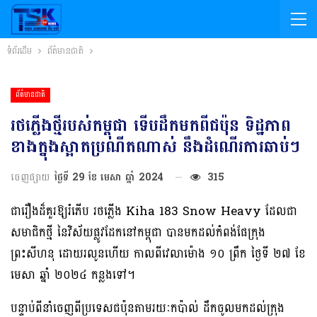
ទំព័រដើម
ព័ត៌មានជាតិ
ព័ត៌មានជាតិ
រថភ្លើងថ្មីរបស់កម្ពុជា ទើបដឹកមកពីជប៉ុន ទិដ្ឋភាព
ខាងក្នុងស្អាតប្រណីតណាស់ នឹងដំណើរការឆាប់ៗ
ចេញផ្សាយ
ថ្ងៃទី 29 ខែ មេសា ឆ្នាំ 2024
315
ជារឿងដ៏គួរឱ្យរំភើប រថភ្លើង Kiha 183 Snow Heavy ដែលជា
សមាជិកថ្មី នៃវិស័យផ្លូវដែកនៅកម្ពុជា បានមកដល់កំពង់ផែក្រុង
ព្រះសីហនុ ដោយរលូនហើយ កាលពីវេលាម៉ោង ១០ ព្រឹក ថ្ងៃទី ២៧ ខែ
មេសា ឆ្នាំ ២០២៤ កន្លងទៅ។
បន្ទាប់ពីនាំចេញពីប្រទេសជប៉ុនតាមរយៈកប៉ាល់ ដឹកចូលមកដល់ក្រុង