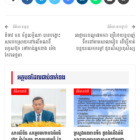
ព័ត៌មានមុន
ព័ត៌មានបន្ទាប់
ជំទាវ ចន ច័ន្ទលក្ខិណា បានបង្ហោះ
អាជ្ញាធរខណ្ឌ៧មករា ប្រើរថយន្តបាញ់
សារបកស្រាយនៅលើគណនី
ទឹកនៅតាមសាលារៀន ដើម្បីកាត់
ហ្វេសប៊ុក ទៅកាន់អ្នកនាង ម៉េង
បន្ថយរលកកម្តៅ ជូនសិស្សានុសិស្ស
កែវពេជ្ជតា
អត្ថបទដែលជាប់ទាក់ទង
ព័ត៌មានជាតិ
ព័ត៌មានជាតិ
សារលិខិត សម្តេចមហាបវរធិបតី
ក្រសួងធនធានទឹក ជូនដំណឹងអំពី
ហ៊ុន ម៉ាណែត នាយករដ្ឋមន្ត្រី នៃ
ស្ថានភាពធាតុអាកាសនៅកម្ពុជា