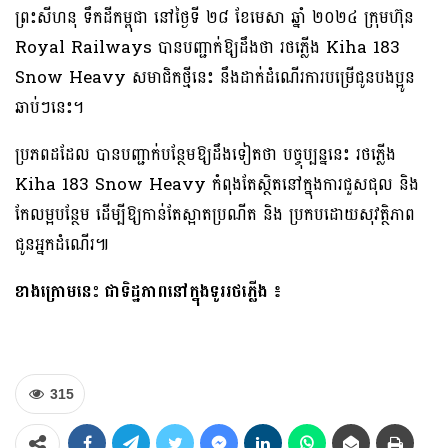
ព្រះសីហនុ ទឹកដីកម្ពុជា នៅថ្ងៃទី ២៨ ខែមេសា ឆ្នាំ ២០២៤ ក្រុមហ៊ុន
Royal Railways បានបញ្ជាក់ឱ្យដឹងថា រថភ្លើង Kiha 183
Snow Heavy សមាជិកថ្មីនេះ នឹងដាក់ដំណើរការបម្រើជូនបងប្អូន
ឆាប់ៗនេះ។
ប្រភពដដែល បានបញ្ជាក់បន្ថែមឱ្យដឹងទៀតថា បច្ចុប្បន្ននេះ រថភ្លើង
Kiha 183 Snow Heavy កំពុងតែស្ថិតនៅក្នុងការជួសជុល និង
កែលម្អបន្ថែម ដើម្បីឱ្យកាន់តែស្អាតប្រណីត និង ប្រកបដោយសុវត្ថិភាព
ជូនអ្នកដំណើរ៕
ខាងក្រោមនេះ ជាទិដ្ឋភាពនៅក្នុងទូររថភ្លើង ៖
315