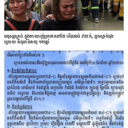
មនុស្សស្លាប់ ក្នុងការបាញ់ប្រហារនៅថៃ កើនដល់ ៩នាក់, អ្នកស្លាប់ចុង
ក្រោយ គឺកុមារីអាយុ ១២ឆ្នាំ