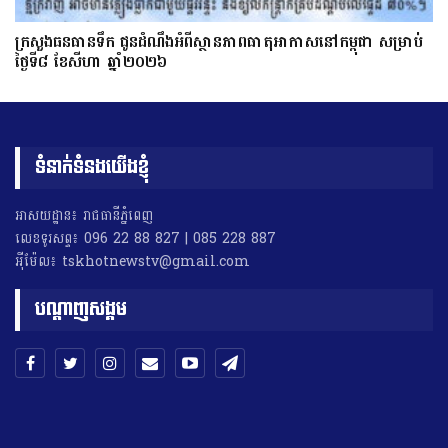
ក្រសួងធនធានទឹក ជូនដំណឹងអំពីស្ថានភាពធាតុអាកាសនៅកម្ពុជា សម្រាប់
ថ្ងៃទី៨ ខែសីហា ឆ្នាំ២០២៦
ទំនាក់ទំនងយើងខ្ញុំ
អាសយដ្ឋាន៖ រាជធានីភ្នំពេញ
លេខទូរសព្ទ៖ 096 22 88 827 | 085 228 887
អុីម៉ែល៖ tskhotnewstv@gmail.com
បណ្តាញសង្គម