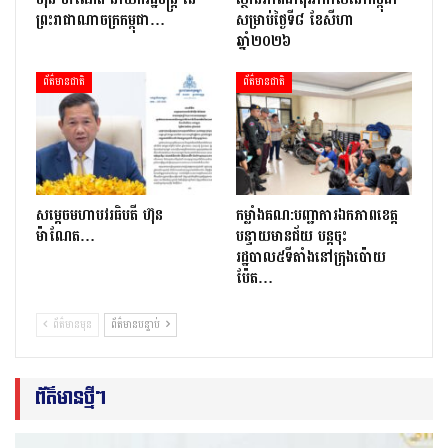
ព្រះរាជាណាចក្រកម្ពុជា…
សម្រាប់ថ្ងៃទី៨ ខែសីហា
ឆ្នាំ២០២៦
ព័ត៌មានជាតិ
ព័ត៌មានជាតិ
សម្តេចមហាបវរធិបតី ហ៊ុន
កម្លាំងគណ:បញ្ជាការឯកភាពខេត្ត
ម៉ាណែត…
បន្ទាយមានជ័យ បន្តចុះ
រដ្ឋបាល៥ទីតាំងនៅក្រុងប៉ោយ
ប៉ែត…
ព័ត៌មានមុន
ព័ត៌មានបន្ទាប់
ព័ត៌មានថ្មីៗ