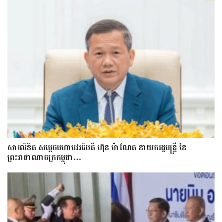
សារលិខិត សម្តេចមហាបវរធិបតី ហ៊ុន ម៉ាណែត នាយករដ្ឋមន្ត្រី នៃ
ព្រះរាជាណាចក្រកម្ពុជា…