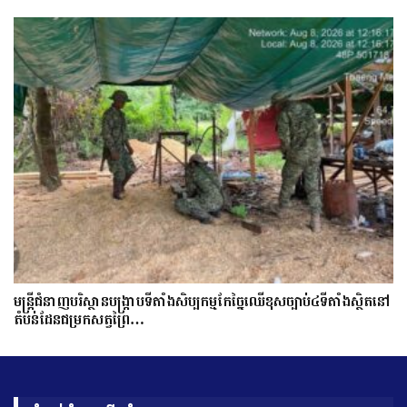
មន្ត្រីជំនាញបរិស្ថានបង្រ្កាបទីតាំងសិប្បកម្មកែច្នៃឈើខុសច្បាប់៤ទីតាំងស្ថិតនៅ
តំបន់ដែនជម្រកសត្វព្រៃ…