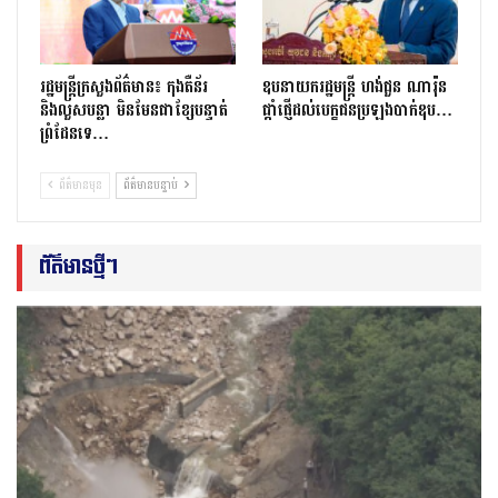
រដ្ឋមន្ត្រីក្រសួងព័ត៌មាន៖ កុងតឺន័រ
ឧបនាយករដ្ឋមន្ត្រី ហង់ជួន ណារ៉ុន
និងលួសបន្លា មិនមែនជាខ្សែបន្ទាត់
ផ្តាំផ្ញើដល់បេក្ខជនប្រឡងបាក់ឌុប…
ព្រំដែនទេ…
ព័ត៌មានមុន
ព័ត៌មានបន្ទាប់
ព័ត៌មានថ្មីៗ