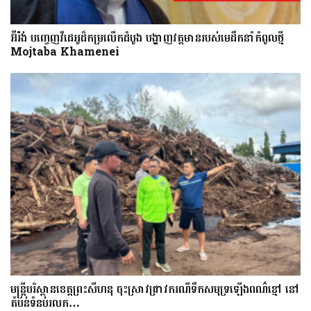
អ៊ីរ៉ង់ បញ្ចេញវីដេអូដ៏កម្រលើក​ដំបូង បង្ហាញ​វត្តមាន​​​របស់​​មេដឹកនាំកំពូលថ្មី
Mojtaba Khamenei
មន្រ្តីបរិស្ថានខេត្តព្រះសីហនុ ចុះស្រាវជ្រាវករណីទឹកសមុទ្រឡើងពណ៌ខ្មៅ នៅ
តំបន់ទំនប់រលក…