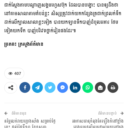
ជាក់ស្តែងតាមបណ្ដាញសង្គមហ្វេសប៊ុក ដែលបានបង្ហោះ បានឲ្យដឹងថា
នៅតាមសាលាតាមតំបន់ខ្លះ សិស្សត្រូវដាក់យកកន្សែងត្រជាក់ជ្រលក់ទឹក
ដាក់លើក្បាល​សាលាខ្លះទៀត បានយកឡានទឹកបាញ់ដំបូលអគារ ថែម
ទៀតយកទឹក បាញ់បរិវេទថ្នាក់រៀនផងដែរ៕
ប្រភព៖ ក្រសួងព័ត៌មាន
407
ព័ត៌មានមុន
ព័ត៌មានបន្ទាប់
តម្លៃលក់រាយប្រេងសាំង សម្រាប់ថ្ងៃ
អាកាសធាតុកំពុងតែឡើងកំដៅខ្លាំង
នេះ ដល់ថ្ងៃទី១០ ខែឧសភា
រោងចក្រផលិតក្រដាស់មួយនៅក្នុង