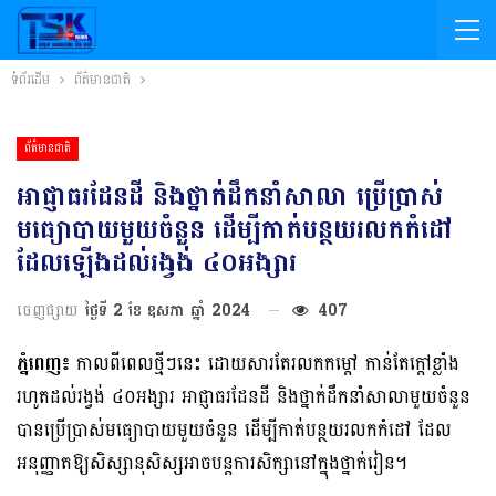
ទំព័រដើម
ព័ត៌មានជាតិ
ព័ត៌មានជាតិ
អាជ្ញាធរដែនដី និងថ្នាក់ដឹកនាំសាលា ប្រើប្រាស់
មធ្យោបាយមួយចំនួន ដើម្បីកាត់បន្ថយរលកកំដៅ
ដែលឡើងដល់រង្វង់ ៤០អង្សារ
ចេញផ្សាយ
ថ្ងៃទី 2 ខែ ឧសភា ឆ្នាំ 2024
407
ភ្នំពេញ៖
កាលពីពេលថ្មីៗនេះ ដោយសារតែរលកកម្តៅ កាន់តែក្តៅខ្លាំង
រហូតដល់រង្វង់ ៤០អង្សារ អាជ្ញាធរដែនដី និងថ្នាក់ដឹកនាំសាលាមួយចំនួន
បានប្រើប្រាស់មធ្យោបាយមួយចំនួន ដើម្បីកាត់បន្ថយរលកកំដៅ ដែល
អនុញ្ញាតឱ្យសិស្សានុសិស្សអាចបន្តការសិក្សានៅក្នុងថ្នាក់រៀន។