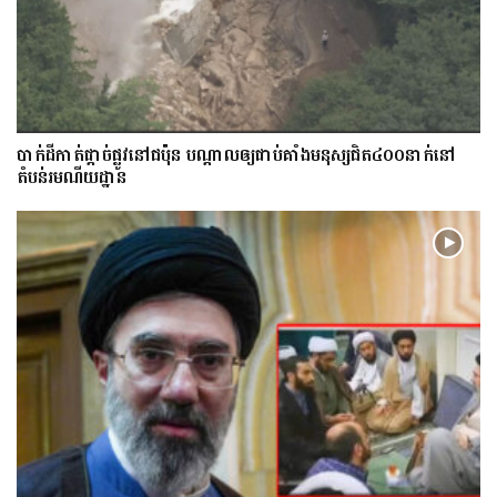
​បាក់​ដី​កាត់ផ្តាច់ផ្លូវ​​នៅជប៉ុន បណ្តាល​ឲ្យ​ជាប់​គាំង​​​មនុស្ស​ជិត​៤០០នាក់​នៅ
តំបន់រមណីយដ្ឋាន​