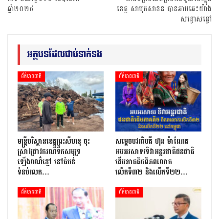
ឆ្នាំ២០២៤
ខេត្ត សាមុតសាខន បានឆាបឆេះយ៉ាង
សន្ធោសន្ធៅ
អត្ថបទដែលជាប់ទាក់ទង
ព័ត៌មានជាតិ
ព័ត៌មានជាតិ
មន្រ្តីបរិស្ថានខេត្តព្រះសីហនុ ចុះ
សម្តេចបវរធិបតី ហ៊ុន ម៉ាណែត
ស្រាវជ្រាវករណីទឹកសមុទ្រ
អបអរសាទរទិវាអន្តរជាតិជនជាតិ
ឡើងពណ៌ខ្មៅ នៅតំបន់
ដើមភាគតិចពិភពលោក
ទំនប់រលក…
លើកទី៣២ និងលើកទី២២…
ព័ត៌មានជាតិ
ព័ត៌មានជាតិ