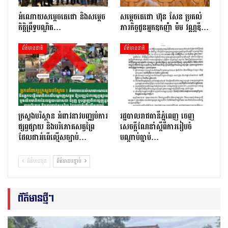
អំណោយសម្តេចតេជោ និងសម្តេច
សម្តេចតេជោ ហ៊ុន សែន ប្រគល់
កិត្តិព្រឹទ្ធបណ្ឌិត…
ភារកិច្ចជូនអ្នកឧកញ៉ា ម៉ម វណ្ណឌី…
ព័ត៌មានជាតិ
ព័ត៌មានជាតិ
ក្រសួងបរិស្ថាន អំពាវនាវបញ្ឈប់ការ
រដ្ឋបាលរាជធានីភ្នំពេញ ចេញ
ផ្សព្វផ្សាយ និងបរិភោគសត្វព្រៃ
សេចក្ដីណែនាំស្ដីពីការរៀបចំ
ដែលជាអំពើល្មើសច្បាប់…
បណ្ដាប់ធ្នាប់…
ព័ត៌មានមុន
ព័ត៌មានបន្ទាប់
ព័ត៌មានថ្មីៗ