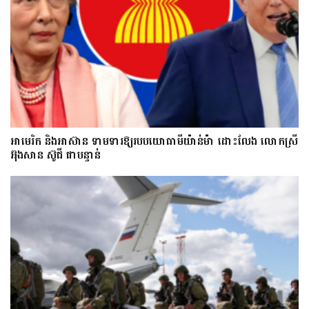
អាមេរិក និងអាស៊ាន ទាមទារឱ្យ​របបយោធាមីយ៉ាន់ម៉ា​ ដោះ​លែង​ លោកស្រី
អ៊ុងសាន ស៊ូជី ជា​បន្ទាន់