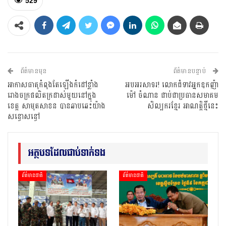
529
ព័ត៌មានមុន
ព័ត៌មានបន្ទាប់
អាកាសធាតុកំពុងតែឡើងកំដៅខ្លាំង
អបអរសាទរ! លោកជំទាវអ្នកឧកញ៉ា
រោងចក្រផលិតក្រដាស់មួយនៅក្នុង
ម៉ៅ ចំណាន ជាប់ជាប្រធានសមាគម
ខេត្ត សាមុតសាខន បានឆាបឆេះយ៉ាង
សិល្បករខ្មែរ អាណត្តិថ្មីនេះ
សន្ធោសន្ធៅ
អត្ថបទដែលជាប់ទាក់ទង
ព័ត៌មានជាតិ
ព័ត៌មានជាតិ