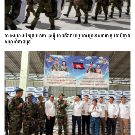
ចារកម្ម​អាមេរិក​ព្រមាន​ថា​ រុស្ស៊ី​ អាចនឹងវាយប្រហារប្រទេស​​ណា​តូ ​នៅ​ប៉ុន្មាន​
សប្តាហ៍​​ខាង​មុខ​​