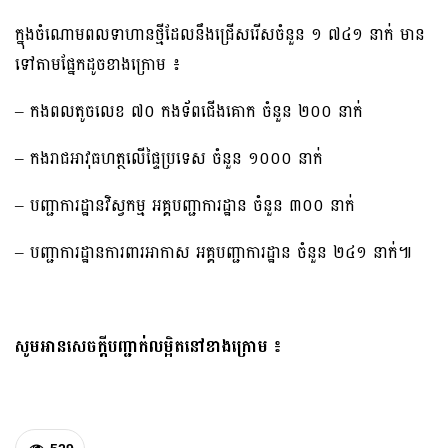
ក្នុងចំណោមពលទាហានថ្មីដែលនឹងជ្រើសរើសចំនួន ១ ៧៤១ នាក់ មាន
ទៅតាមផ្នែកដូចខាងក្រោម ៖
– កងពលតូចលេខ ៧០ កងទ័ពជើងគោក ចំនួន ២០០ នាក់
– កងរាជអាវុធហត្ថលើផ្ទៃប្រទេស ចំនួន ១០០០ នាក់
– បញ្ជាការដ្ឋានវិស្វកម្ម អគ្គបញ្ជាការដ្ឋាន ចំនួន ៣០០ នាក់
– បញ្ជាការដ្ឋានការពារអាកាស អគ្គបញ្ជាការដ្ឋាន ចំនួន ២៤១ នាក់៕
សូមអានសេចក្ដីបញ្ជាក់លម្អិតនៅខាងក្រោម ៖