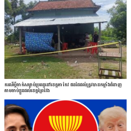
ករណីប្ដីចាក់សម្លាប់ប្រពន្ធនៅខេត្តតាកែវ ជនដៃដល់ត្រូវបានកម្លាំងជំនាញ
តាមចាប់ខ្លួនដល់ខេត្តព្រៃវែង