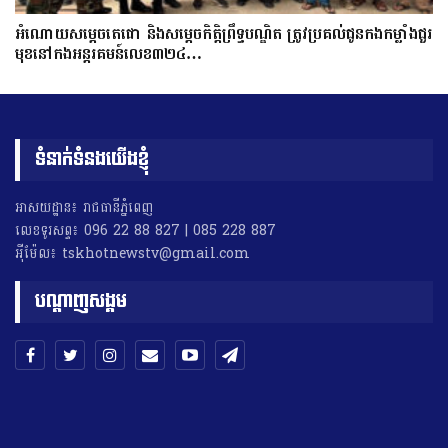
អំណោយសម្តេចតេជោ និងសម្តេចកិត្តិព្រឹទ្ធបណ្ឌិត ត្រូវប្រគល់ជូនកងកម្លាំងជួរ
មុខនៅកងអន្តរគមន៍លេខ៣២៤…
ទំនាក់ទំនងយើងខ្ញុំ
អាសយដ្ឋាន៖ រាជធានីភ្នំពេញ
លេខទូរសព្ទ៖ 096 22 88 827 | 085 228 887
អុីម៉ែល៖ tskhotnewstv@gmail.com
បណ្តាញសង្គម