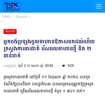
ទំព័រដើម
ព័ត៌មានជាតិ
ព័ត៌មានជាតិ
អ្នកចង់ប្រឡងចូលទាហានឱកាសមកដល់ហើយ
ក្រសួងការពារជាតិ រើសពលទាហានថ្មី ជិត ២
ពាន់នាក់
ចេញផ្សាយ
ថ្ងៃទី 2 ខែ ឧសភា ឆ្នាំ 2024
529
ក្រសួងការពារជាតិ នៅថ្ងៃទី ០១ ខែឧសភា ឆ្នាំ ២០២៤ បានជូន
ដំណឹងឱ្យបានដឹងថា រាជរដ្ឋាភិបាល បានសម្រេចអនុញ្ញាតឱ្យក្រសួង
ការពារជាតិ ជ្រើសរើសពលទាហានថ្មី ចំនួន ១ ៧៤១ នាក់។