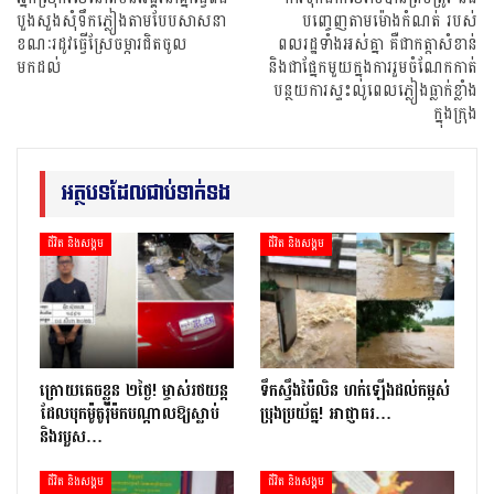
បួងសួងសុំទឹកភ្លៀងតាមបែបសាសនា
បញ្ចេញតាមម៉ោងកំណត់ របស់
ខណៈរដូវធ្វើស្រែចម្ការជិតចូល
ពលរដ្ឋទាំងអស់គ្នា គឺជាកត្តាសំខាន់
មកដល់
និងជាផ្នែកមួយក្នុងការរួមចំណែកកាត់
បន្ថយការស្ទះលូពេលភ្លៀងធ្លាក់ខ្លាំង
ក្នុងក្រុង
អត្ថបទដែលជាប់ទាក់ទង
ជីវិត និងសង្គម
ជីវិត និងសង្គម
ក្រោយ​គេចខ្លួន ២​ថ្ងៃ​! ម្ចាស់​រថយន្ត​
ទឹកស្ទឹងប៉ៃលិន ហក់ឡើងដល់កម្ពស់
ដែល​បុក​ម៉ូតូ​រ៉ឺ​ម៉ក​បណ្តាល​ឱ្យ​ស្លាប់
ប្រុងប្រយ័ត្ន! អាជ្ញាធរ…
និង​របួស…
ជីវិត និងសង្គម
ជីវិត និងសង្គម