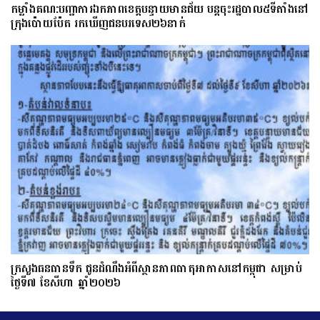
កម្លាំងគណ:បញ្ជាការឯកភាពខេត្តបន្ទាយមានជ័យ បន្តចុះរដ្ឋបាល៥ទីតាំងនៅ
ក្រុងប៉ោយប៉ែត រកឃើញជនបរទេស២៦នាក់
ក្រសួងធនធានទឹក ជូនដំណឹងអំពីស្ថានភាពធាតុអាកាសនៅកម្ពុជា សម្រាប់
ថ្ងៃទី៧ ខែសីហា ឆ្នាំ២០២៦