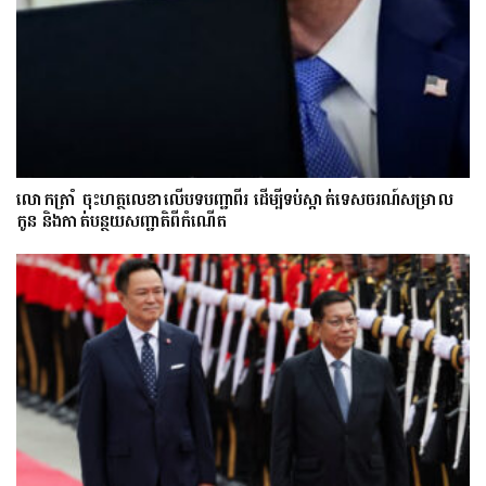
លោក​ត្រាំ ចុះហត្ថលេខាលើបទបញ្ជាពីរ ដើម្បីទប់ស្កាត់ទេស​ចរណ៍សម្រាល
កូន និងកាត់បន្ថយសញ្ជាតិពីកំណើត