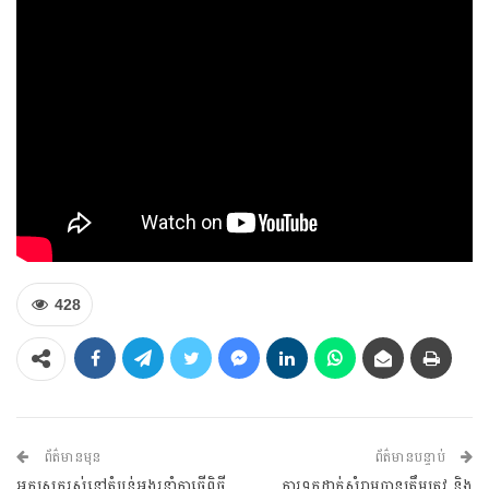
428
ព័ត៌មានមុន
ព័ត៌មានបន្ទាប់
អ្នកស្រុករស់នៅតំបន់អង្គរនាំគ្នាធ្វើពិធី
ការទុកដាក់សំរាមបានត្រឹមត្រូវ និង