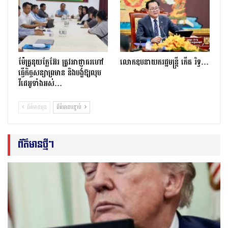
ម៉ែគ្រូនុយក្លែអ៊ែរ ត្រូវអាជ្ញាធរហៅ
លោកឧបនាយករដ្ឋមន្ត្រី កើត រិទ្ធ…
ធ្វើកិច្ចសន្យាព្រមាន និងបង្ខំឱ្យលុប
វីដេអូទាំងអស់…
ព័ត៌មានមុន
ព័ត៌មានបន្ទាប់
ព័ត៌មានថ្មីៗ