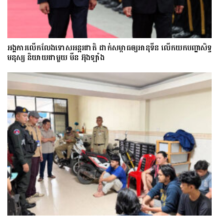
អង្គការលើកលែងទោសអន្តរជាតិ ដាក់សម្ពាធឲ្យអានុទីន លើកយកបញ្ហាសិទ្ធ
មនុស្ស និយាយជាមួយ មីន អ៊ុងឡាំង