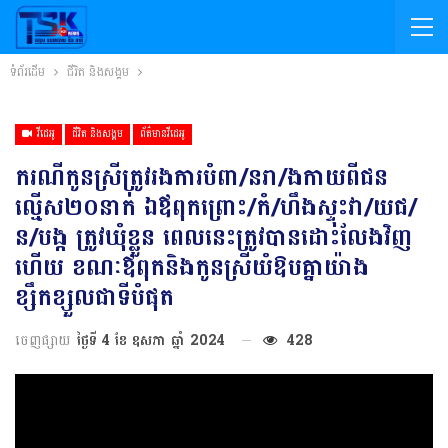
ទំព័រដើម
ជីវិត និងសង្គម
វីដេអូ
ជីវិត និងសង្គម
ព័ត៌មានវីដេអូ
ករណីកូនស្រីត្រូវរងការបំពា/នរា/ងកាយពីជន
ល្មើស២០នាក់ ឯឪពុកព្រោះ/កំ/ហឹងស្ទុះវា/យជ/
ន/បង្ក ត្រូវឃុំខ្លួន ពេលនេះត្រូវបានដោះលែងវិញ
ហើយ ខណៈឪពុកនិងកូនស្រីយំឱបគ្នាយ៉ាង
ខ្សឹកខ្សួលជាទីបំផុត
ចេញផ្សាយ
ថ្ងៃទី 4 ខែ ឧសភា ឆ្នាំ 2024
428