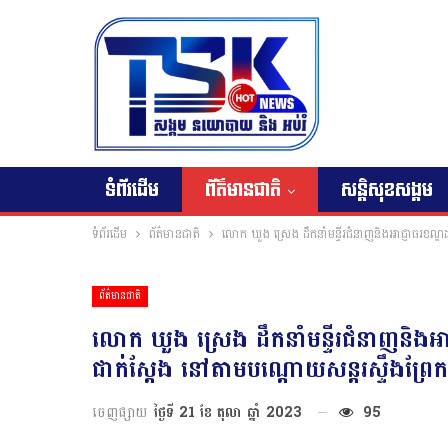
ទំព័រដើម
ព័ត៌មានជាតិ
សន្តិសុខសង្គម
ទំព័រដើម
ព័ត៌មានជាតិ
លោក ឃួង ស្រេង ដឹកនាំមន្ទីរជំនាញនិងអាជ្ញាធរខណ្ឌដង្
ព័ត៌មានជាតិ
លោក ឃួង ស្រេង ដឹកនាំមន្ទីរជំនាញនិងអាជ
ជាក់ស្ដែង នៅតាមបណ្ដោយសន្តរស្ទឹងព្រែកត្ន
ចេញផ្សាយ
ថ្ងៃទី 21 ខែ តុលា ឆ្នាំ 2023
95