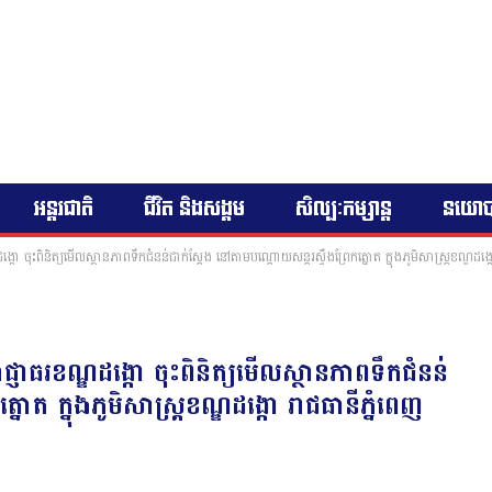
អន្តរជាតិ
ជីវិត និងសង្គម
សិល្បៈកម្សាន្ត
នយោ
កោ ចុះពិនិត្យមើលស្ថានភាពទឹកជំនន់ជាក់ស្ដែង នៅតាមបណ្ដោយសន្តរស្ទឹងព្រែកត្នោត ក្នុងភូមិសាស្រ្តខណ្ឌដង្ក
្ញាធរខណ្ឌដង្កោ ចុះពិនិត្យមើលស្ថានភាពទឹកជំនន់
ោត ក្នុងភូមិសាស្រ្តខណ្ឌដង្កោ រាជធានីភ្នំពេញ