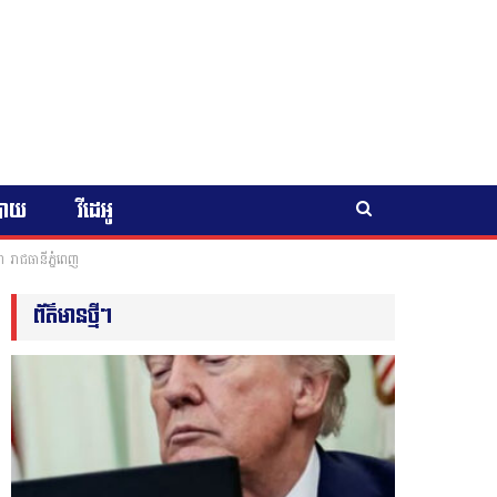
បាយ
វីដេអូ
ោ រាជធានីភ្នំពេញ
ព័ត៌មានថ្មីៗ