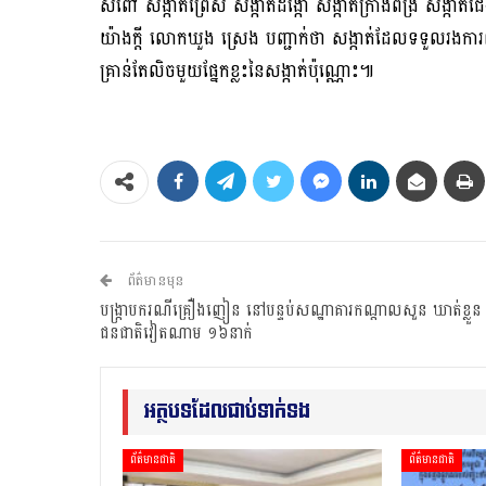
សំពៅ សង្កាត់ព្រៃស សង្កាត់ដង្កោ សង្កាត់ក្រាំងពង្រ សង្កាត់ជ
យ៉ាងក្តី លោកឃួង ស្រេង បញ្ជាក់ថា សង្កាត់ដែលទទួលរងក
គ្រាន់តែលិចមួយផ្នែកខ្លះនៃសង្កាត់ប៉ុណ្ណោះ៕
ព័ត៌មានមុន
បង្ក្រាបករណីគ្រឿងញៀន នៅបន្ទប់សណ្ឋាគារកណ្ដាលសួន ឃាត់ខ្លួន
ជនជាតិវៀតណាម ១៦នាក់
អត្ថបទដែលជាប់ទាក់ទង
ព័ត៌មានជាតិ
ព័ត៌មានជាតិ