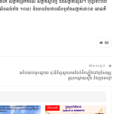
ើងឯក សង្កាត់ព្រែកកំពឺស សង្កាត់ស្ពានថ្ម និងសង្កាត់រលួស។ ប៉ុន្តែទោះបីជា
ារលិចលង់ទាំង ១០នេះ មិនមានន័យថាបលិចទូទាំងសង្កាត់នោះទេ ពោលគឺ
95
ព័ត៌មានបន្ទាប់
អភិបាលខេត្តកណ្ដាល ចុះពិនិត្យស្ថានភាពជំនន់ទឹកភ្លៀងនៅភូមិសាស្ត្រ
ស្រុកកណ្ដាលស្ទឹង និងក្រុងតាខ្មៅ
ព័ត៌មានជាតិ