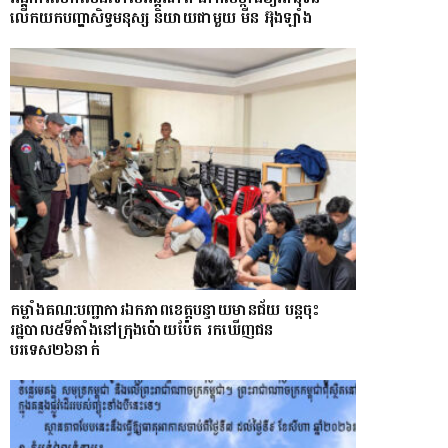
លើកយកបញ្ហាសិទ្ធមនុស្ស និយាយជាមួយ មីន អ៊ុងឡាំង
កម្លាំងគណ:បញ្ជាការឯកភាពខេត្តបន្ទាយមានជ័យ បន្តចុះ
រដ្ឋបាល៥ទីតាំងនៅក្រុងប៉ោយប៉ែត រកឃើញជន
បរទេស២៦នាក់