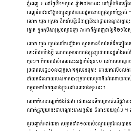
ភ្នំពេញ ៖ នៅថ្ងៃទី២១តុលា ឆ្នំា២០២៣នេះ នៅត្រឹងមិនឡេីងទៀ
ពេញអំពាវនាវឱ្យបងប្អូនប្រជាពលរដ្ឋមានការប្រុងប្រយ័ត្នខ្ពស់ 
លោក ឃួង ស្រេង ដឹកនាំមន្ទីរជំនាញនិងអាជ្ញាធរខណ្ឌដង្កោចុ
ត្នោត ក្នុងភូមិសាស្រ្តខណ្ឌដង្កោ រាជធានីភ្នំពេញនាថ្ងៃទី២១ខ
លោក ឃួង ស្រេងលើកឡើងថា ស្ថានភាពទឹកជំនន់ទឹកភ្លៀងនៅព
ទោះបីជាយ៉ាងក្តី លោកសូមអោយបងប្អូនប្រជាពលរដ្ឋទាំងអស់ដ
តូចៗ។ គិតមកដល់ពេលនេះសង្កាត់ចំនួន១០ នៅតាមបណ្ដោយស្ទ
ប្រជាពលរដ្ឋ២០៧៥គ្រួសារទទួលរងគ្រោះ ដោយការលិចលង់នេះ 
នាំយកអំណោយរបស់កាកបាទក្រហមលម្ពុជានិងអំណោយរបស់សម្ត
កម្ពុជាមកចែកជូនបងប្អូននៅពេលខាងមុខនេះ។
លោកក៏បានបញ្ជាក់ផងដែរថា ដោយសារទឹកហូរកាត់លើផ្លូវលេខ២១
ណាត់ផ្លូវមួយនេះជាបណ្ដោះអាសន្នសិន ចំពោះរថយន្តធំៗ ។ ដូ
គួរបញ្ជាក់ផងដែរថា សង្កាត់ទាំង១០របស់ខណ្ឌដង្កោដែលបាន