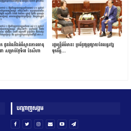
ក ជូនដំណឹងអំពីស្ថានភាពធាតុ
រដ្ឋមន្ត្រីព័ត៌មាន៖ ប្រព័ន្ធផ្សព្វផ្សាយដែលគួរឱ្យ
ជា សម្រាប់ថ្ងៃទី៧ ខែសីហា
ទុកចិត្ត…
បណ្តាញសង្គម