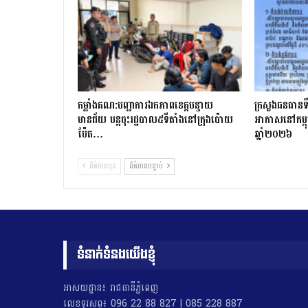
កម្លាំងគណ:បញ្ជាការឯកភាពខេត្តបន្ទាយ
ក្រសួងធនធានទឹ
មានជ័យ បន្តចុះរដ្ឋបាល៥ទីតាំងនៅក្រុងប៉ោយ
អាកាសនៅកម្ពុ
ប៉ែត…
ឆ្នាំ២០២៦
ព័ត៌មានមុន
ព័ត៌មានបន្ទាប់
ទំនាក់ទំនងយើងខ្ញុំ
អាសយដ្ឋាន៖ រាជធានីភ្នំពេញ
លេខទូរសព្ទ៖ 096 22 88 827 | 085 228 887