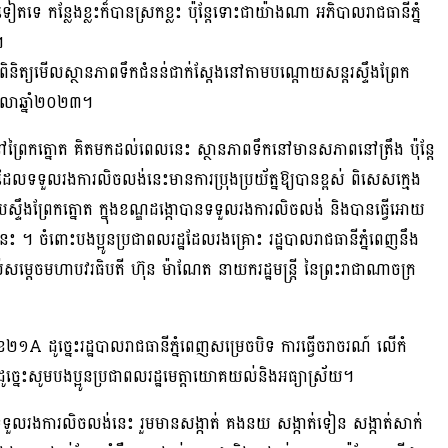
តទេ កន្លែងខ្លះក៏បានស្រកខ្លះ ប៉ុន្តែទោះជាយ៉ាងណា អភិបាលរាជធានីភ្នំ
។
ះពិនិត្យមើលស្ថានភាពទឹកជំនន់ជាក់ស្ដែងនៅតាមបណ្ដោយសន្តរស្ទឹងព្រែក
ែតុលាឆ្នាំ២០២៣។
្រៃកត្នោត គិតមកដល់ពេលនេះ ស្ថានភាពទឹកនៅមានសភាពនៅត្រឹង ប៉ុន្តែ
ែលទទួលរងការលិចលង់នេះមានការប្រុងប្រយ័ត្នឱ្យបានខ្ពស់ ពិសេសក្មេង
ឹងព្រែកត្នោត ក្នុងខណ្ឌដង្កោបានទទួលរងការលិចលង់ និងបានធ្វើអោយ
។ ចំពោះបងប្អូនប្រជាពលរដ្ឋដែលរងគ្រោះ រដ្ឋបាលរាជធានីភ្នំពេញនឹង
េចមហាបវរធិបតី ហ៊ុន ម៉ាណែត នាយករដ្ឋមន្ត្រី នៃព្រះរាជាណាចក្រ
A ដូច្នេះរដ្ឋបាលរាជធានីភ្នំពេញសម្រេចបិទ ការធ្វើចរាចរណ៍ លើកំ
ច្នេះសូមបងប្អូនប្រជាពលរដ្ឋមេត្តាយោគយល់និងអធ្យាស្រ័យ។
ទទួលរងការលិចលង់នេះ រួមមានសង្កាត់ គងនយ សង្កាត់ទៀន សង្កាត់សាក់