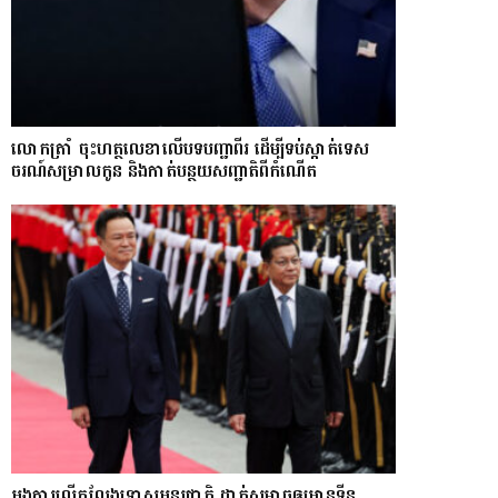
លោក​ត្រាំ ចុះហត្ថលេខាលើបទបញ្ជាពីរ ដើម្បីទប់ស្កាត់ទេស​
ចរណ៍សម្រាលកូន និងកាត់បន្ថយសញ្ជាតិពីកំណើត
អង្គការលើកលែងទោសអន្តរជាតិ ដាក់សម្ពាធឲ្យអានុទីន