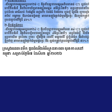
ក្រសួងធនធានទឹក ជូនដំណឹងអំពីស្ថានភាពធាតុអាកាសនៅ
កម្ពុជា សម្រាប់ថ្ងៃទី៧ ខែសីហា ឆ្នាំ២០២៦