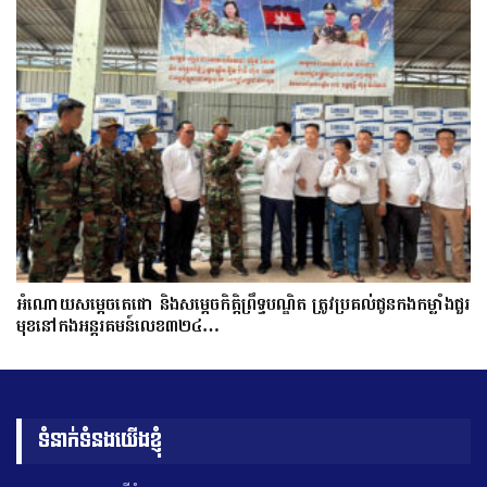
អំណោយសម្តេចតេជោ និងសម្តេចកិត្តិព្រឹទ្ធបណ្ឌិត ត្រូវប្រគល់ជូនកងកម្លាំងជួរ
មុខនៅកងអន្តរគមន៍លេខ៣២៤…
ទំនាក់ទំនងយើងខ្ញុំ