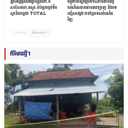
អ្នក​រត់​ម៉ូតូកង់៣​​ម្នាក់​ដួល​ដា.ច់​
កម្ពុជាបណ្ដេញថៃ១៤នាក់ពាក់ព័ន្ធ
សរសៃឈា.ម​ស្លា.ប់​ក្បែរ​បន្ទប់ទឹក​
ករណីឆបោកតាមអនឡាញ និងបទ
ស្ថានីយ​ប្រេង ​TOTAL
ល្មើសផ្សេងៗទៅប្រទេសកំណើត
វិញ
ព័ត៌មានមុន
ព័ត៌មានបន្ទាប់
ព័ត៌មានថ្មីៗ