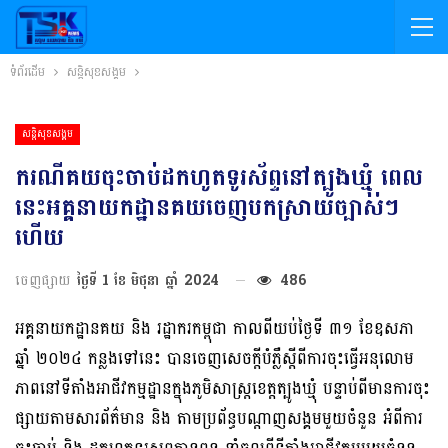
ទំព័រដើម
សន្តិសុខសង្គម
សន្តិសុខសង្គម
ករណីគយចុះចាប់ដកហូតទូរស័ព្ទនៅត្បូងឃ្មុំ ពេល
នេះអគ្គនាយកដ្ឋានគយចេញបកស្រាយច្បាស់ៗ
ហើយ
ចេញផ្សាយ
ថ្ងៃទី 1 ខែ មិថុនា ឆ្នាំ 2024
486
អគ្គនាយកដ្ឋានគយ និង រដ្ឋាករកម្ពុជា កាលពីយប់ថ្ងៃទី ៣១ ខែឧសភា
ឆ្នាំ ២០២៤ កន្លងទៅនេះ បានចេញសេចក្តីបំភ្លឺស្តីពីការចុះធ្វើអនុលោម
ភាពនៅទីតាំងអាជីវកម្មដ្ឋានក្នុងភូមិសាស្ត្រខេត្តត្បូងឃ្មុំ បន្ទាប់ពីមានការចុះ
ផ្សាយតាមសារព័ត៌មាន និង តាមប្រព័ន្ធបណ្តាញសង្គមមួយចំនួន អំពីការ