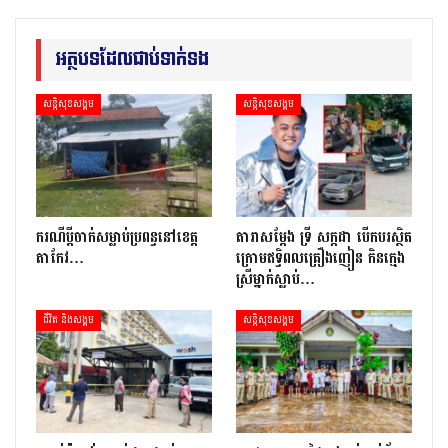
អត្ថបទដែលជាប់ទាក់ទង
សន្តិសុខសង្គម
សន្តិសុខសង្គម
ករណីប្ដីចាក់សម្លាប់ប្រពន្ធនៅខេត្ត
តារាសម្ដែង ទ្រី សក្កដា បើកបរស្ថិត
តាកែវ…
ក្រោមឥទ្ធិពលគ្រឿងញៀន កិនក្មេង
ស្រីម្នាក់ស្លាប់…
ជីវិត និងសង្គម
សន្តិសុខសង្គម