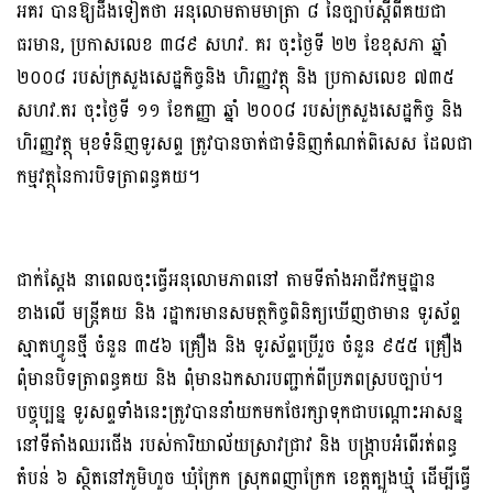
អគរ បានឱ្យដឹងទៀតថា អនុលោមតាមមាត្រា ៨ នៃច្បាប់ស្តីពីគយជា
ធរមាន, ប្រកាសលេខ ៣៨៩ សហវ. គរ ចុះថ្ងៃទី ២២ ខែខុសភា ឆ្នាំ
២០០៨ របស់ក្រសួងសេដ្ឋកិច្ចនិង ហិរញ្ញវត្ថុ និង ប្រកាសលេខ ៧៣៥
សហវ.តរ ចុះថ្ងៃទី ១១ ខែកញ្ញា ឆ្នាំ ២០០៨ របស់ក្រសួងសេដ្ឋកិច្ច និង
ហិរញ្ញវត្ថុ មុខទំនិញទូរសព្ទ ត្រូវបានចាត់ជាទំនិញកំណត់ពិសេស ដែលជា
កម្មវត្ថុនៃការបិទត្រាពន្ធគយ។
ជាក់ស្តែង នាពេលចុះធ្វើអនុលោមភាពនៅ តាមទីតាំងអាជីវកម្មដ្ឋាន
ខាងលើ មន្ត្រីគយ និង រដ្ឋាករមានសមត្ថកិច្ចពិនិត្យឃើញថាមាន ទូរស័ព្ទ
ស្មាតហ្វូនថ្មី ចំនួន ៣៥៦ គ្រឿង និង ទូរស័ព្ទប្រើរួច ចំនួន ៩៥៥ គ្រឿង
ពុំមានបិទត្រាពន្ធគយ និង ពុំមានឯកសារបញ្ជាក់ពីប្រភពស្របច្បាប់។
បច្ចុប្បន្ន ទូរសព្ទទាំងនេះត្រូវបាននាំយកមកថែរក្សាទុកជាបណ្តោះអាសន្ន
នៅទីតាំងឈរជើង របស់ការិយាល័យស្រាវជ្រាវ និង បង្ក្រាបអំពើរត់ពន្ធ
តំបន់ ៦ ស្ថិតនៅភូមិហួច ឃុំក្រែក ស្រុកពញាក្រែក ខេត្តត្បូងឃ្មុំ ដើម្បីធ្វើ