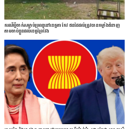
ករណីប្ដីចាក់សម្លាប់ប្រពន្ធនៅខេត្តតាកែវ ជនដៃដល់ត្រូវបានកម្លាំងជំនាញ
តាមចាប់ខ្លួនដល់ខេត្តព្រៃវែង