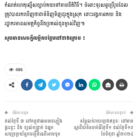
កំណត់ហេតុល្មើសច្បាប់គយទៅតាមនីតិវិធី។ ចំពោះទូរសព្ទប្រើរួចដែល
ត្រូវបានរកឃើញថាជាទំនិញទិញដូរក្នុងស្រុក នោះអង្គភាពគយ និង
រដ្ឋាករមានសមត្ថកិច្ចនឹងប្រគល់ជូនម្ចាស់វិញ៕
សូមអានសេចក្ដីលម្អិតបន្ថែមនៅខាងក្រោម ៖
486
ព័ត៌មានមុន
ព័ត៌មានបន្ទាប់
ដល់ថ្ងៃទី ៣ នៅកម្ពុជាអាចមានភ្លៀង
តម្លៃលក់រាយប្រេងឥន្ធនៈ នៅតាម
ផ្គររន្ទះ និង ខ្យល់កន្ត្រាក់ ឯអ្នក
ស្ថានីយ៍គិតចាប់ពីថ្ងៃទី១ ដល់ថ្ងៃទី១០
សមុទ្រប្រយ័ត្នការធ្វើដំណើរតាមទូក
ខែមិថុនា ឆ្នាំ២០២៤