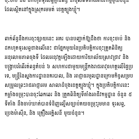
ចុះចាប់ និង ដកហូតទូរសព្ទគ្មានពន្ធ នាំចូលពីទីតាំងអាជីវកម្មមួយចំនួន
ដែលស្ថិតនៅក្នុងស្រុកមេមត់ ខេត្តត្បូងឃ្មុំ។
ពាក់ព័ន្ធនឹងការចុះផ្សាយនេះ អគរ បានបញ្ជាក់ឱ្យដឹងថា ការចុះចាប់ និង
ដកហូតទូរសព្ទខាងលើនេះ ជាផ្នែកមួយនៃប្រតិបត្តិការចុះត្រួតពិនិត្យ
អនុលោមភាពចុងទី ដែលអនុវត្តឡើងដោយការិយាល័យស្រាវជ្រាវ និង
បង្ក្រាបអំពើរត់ពន្ធតំបន់ ៦ សហការជាមួយមន្ត្រីកងរាជអាវុធហត្ថលើផ្ទៃប្រ
ទេ, មន្ត្រីនៃស្នងការដ្ឋាននគរបាល, និង អាជ្ញាធរមូលដ្ឋានក្រោមកិច្ចសម្រប
សម្រួលព្រះរាជអាជ្ញាអម សាលាដំបូងខេត្តត្បូងឃ្មុំ។ ក្នុងប្រតិបត្តិការនេះ
កម្លាំងចម្រុះបានចុះឆែកឆេរ និង ត្រួតពិនិត្យទីតាំងអាជីវកម្មដ្ឋាន ចំនួន ៥
ទីតាំង នឹងចាប់ឃាត់បានទំនិញល្មើសច្បាប់គយចម្រុះរួមមាន ទូរសព្ទ,
ប្រេងម៉ាស៊ីន, និង គ្រឿងអគ្គិសនី មួយចំនួន។