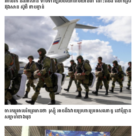
អាមេរិក និងអាស៊ាន ទាមទារឱ្យ​របបយោធាមីយ៉ាន់ម៉ា​ ដោះ​លែង​ លោកស្រី
អ៊ុងសាន ស៊ូជី ជា​បន្ទាន់
ចារកម្ម​អាមេរិក​ព្រមាន​ថា​ រុស្ស៊ី​ អាចនឹងវាយប្រហារប្រទេស​​ណា​តូ ​នៅ​ប៉ុន្មាន​
សប្តាហ៍​​ខាង​មុខ​​