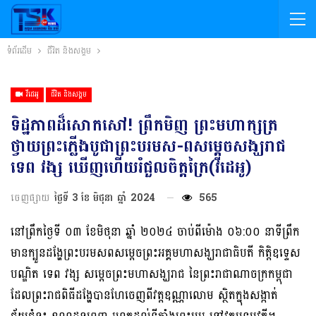
ទំព័រដើម
ជីវិត និងសង្គម
វីដេអូ
ជីវិត និងសង្គម
ទិដ្ឋភាពដ៏សោកសៅ! ព្រឹកមិញ ព្រះមហាក្សត្រ
ថ្វាយព្រះភ្លើងបូជាព្រះបរមស-ពសម្តេចសង្ឃរាជ
ទេព វង្ស ឃើញហើយរំជួលចិត្តក្រៃ(វីដេអូ)
ចេញផ្សាយ
ថ្ងៃទី 3 ខែ មិថុនា ឆ្នាំ 2024
565
នៅព្រឹកថ្ងៃទី ០៣ ខែមិថុនា ឆ្នាំ ២០២៤ ចាប់ពីម៉ោង ០៦:០០ នាទីព្រឹក
មានក្បួនដង្ហែព្រះបរមសពសម្តេចព្រះអគ្គមហាសង្ឃរាជាធិបតី កិត្តិឧទ្ទេស
បណ្ឌិត ទេព វង្ស សម្តេចព្រះមហាសង្ឃរាជ នៃព្រះរាជាណាចក្រកម្ពុជា
ដែលព្រះរាជពិធីដង្ហែបានហែចេញពីវត្តឧណ្ណាលោម ស្ថិតក្នុងសង្កាត់