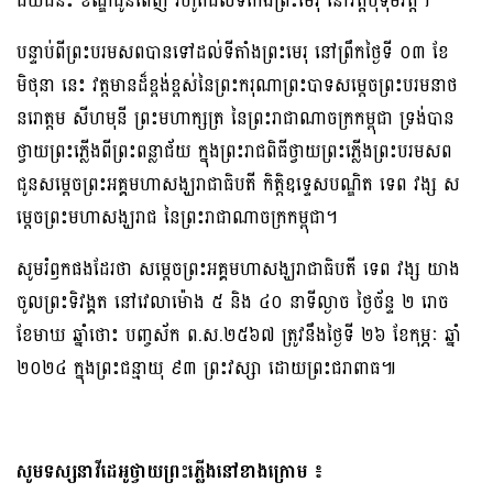
ជ័យជំនះ ខណ្ឌដូនពេញ រហូតដល់ទីតាំងព្រះមេរុ នៅវត្តបុទុមវត្តី។
បន្ទាប់ពីព្រះបរមសពបានទៅដល់ទីតាំងព្រះមេរុ នៅព្រឹកថ្ងៃទី ០៣ ខែ
មិថុនា នេះ វត្តមានដ៏ខ្ពង់ខ្ពស់នៃព្រះករុណាព្រះបាទសម្ដេចព្រះបរមនាថ
នរោត្តម សីហមុនី ព្រះមហាក្សត្រ នៃព្រះរាជាណាចក្រកម្ពុជា ទ្រង់បាន
ថ្វាយព្រះភ្លើងពីព្រះពន្លាជ័យ ក្នុងព្រះរាជពិធីថ្វាយព្រះភ្លើងព្រះបរមសព
ជូនសម្តេចព្រះអគ្គមហាសង្ឃរាជាធិបតី កិត្តិឧទ្ទេសបណ្ឌិត ទេព​ វង្ស​​​ ស
ម្តេចព្រះមហាសង្ឃរាជ នៃព្រះរាជាណាចក្រកម្ពុជា។
សូមរំឭកផងដែរថា សម្ដេចព្រះអគ្គមហាសង្ឃរាជាធិបតី ទេព វង្ស យាង
ចូលព្រះទិវង្គត នៅវេលាម៉ោង ៥ និង ៤០ នាទីល្ងាច ថ្ងៃច័ន្ទ ២ រោច
ខែមាឃ ឆ្នាំថោះ បញ្ចស័ក ព.ស.២៥៦៧ ត្រូវនឹងថ្ងៃទី ២៦ ខែកុម្ភៈ ឆ្នាំ
២០២៤ ក្នុងព្រះជន្មាយុ ៩៣ ព្រះវស្សា ដោយព្រះជរាពាធ៕
សូមទស្សនាវីដេអូថ្វាយព្រះភ្លើងនៅខាងក្រោម ៖