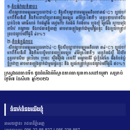
ក្រសួងធនធានទឹក ជូនដំណឹងអំពីស្ថានភាពធាតុអាកាសនៅកម្ពុជា សម្រាប់
ថ្ងៃទី៧ ខែសីហា ឆ្នាំ២០២៦
ទំនាក់ទំនងយើងខ្ញុំ
អាសយដ្ឋាន៖ រាជធានីភ្នំពេញ