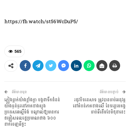
https://fb.watch/st56WcDuP5/
565
ព័ត៌មានមុន
ព័ត៌មានបន្ទាប់
ភ្លៀងធ្លាក់យ៉ាងខ្លាំងក្លា បង្កជាទឹកជំនន់
រដូវបិទនេសាទ ត្រូវបានចាប់អនុវត្ត
យ៉ាងធ្ងន់ធ្ងរនៅភាគខាងត្បូង
នៅតំបន់ភាគខាងលើ នៃទន្លេមេគង្គ
ប្រទេសអាល្លឺម៉ង់ បណ្ដាលឱ្យមានការ
ចាប់ពីដើមខែមិថុនានេះ
ជម្លៀសពលរដ្ឋប្រមាណជាង ៦០០
នាក់ចេញពីផ្ទះ