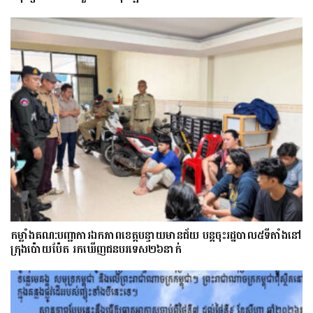
កម្លាំងគណ:បញ្ជាការឯកភាពខេត្តបន្ទាយមានជ័យ បន្តចុះរដ្ឋបាល៥ទីតាំងនៅ
ក្រុងប៉ោយប៉ែត រកឃើញជនបរទេស២៦នាក់