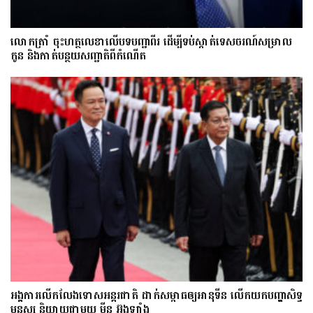
លោក​ត្រាំ ចុះហត្ថលេខាលើបទបញ្ជាពីរ ដើម្បីទប់ស្កាត់ទេស​ចរណ៍សម្រាល
កូន និងកាត់បន្ថយសញ្ជាតិពីកំណើត
អង្គការលើកលែងទោសអន្តរជាតិ ដាក់សម្ពាធឲ្យអានុទីន លើកយកបញ្ហាសិទ្ធ
មនុស្ស និយាយជាមួយ មីន អ៊ុងឡាំង