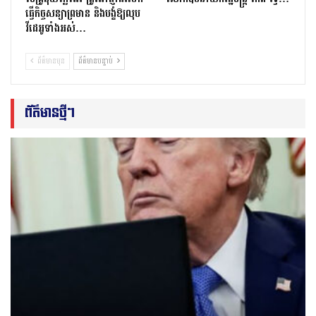
ធ្វើកិច្ចសន្យាព្រមាន និងបង្ខំឱ្យលុប
វីដេអូទាំងអស់…
ព័ត៌មានមុន
ព័ត៌មានបន្ទាប់
ព័ត៌មានថ្មីៗ