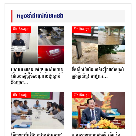
អត្ថបទដែលជាប់ទាក់ទង
ជីវិត និងសង្គម
ជីវិត និងសង្គម
ក្រោយ​គេចខ្លួន ២​ថ្ងៃ​! ម្ចាស់​រថយន្ត​
ទឹកស្ទឹងប៉ៃលិន ហក់ឡើងដល់កម្ពស់
ដែល​បុក​ម៉ូតូ​រ៉ឺ​ម៉ក​បណ្តាល​ឱ្យ​ស្លាប់
ប្រុងប្រយ័ត្ន! អាជ្ញាធរ…
និង​របួស…
ជីវិត និងសង្គម
ជីវិត និងសង្គម
ម៉ែគ្រូនុយក្លែអ៊ែរ ត្រូវអាជ្ញាធរហៅ
លោកឧបនាយករដ្ឋមន្ត្រី កើត រិទ្ធ…