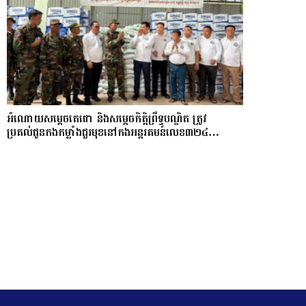
អំណោយសម្តេចតេជោ និងសម្តេចកិត្តិព្រឹទ្ធបណ្ឌិត ត្រូវ
ប្រគល់ជូនកងកម្លាំងជួរមុខនៅកងអន្តរគមន៍លេខ៣២៤…