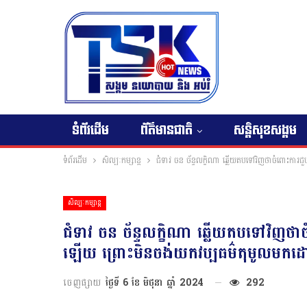
ទំព័រដើម
ព័ត៌មានជាតិ
សន្តិសុខសង្គម
ទំព័រដើម
សិល្បៈកម្សាន្ត
ជំទាវ ចន ច័ន្ទលក្ខិណា ឆ្លើយតបទៅវិញថាចំពោះការ
សិល្បៈកម្សាន្ត
ជំទាវ ចន ច័ន្ទលក្ខិណា ឆ្លើយតបទៅវិញថ
ឡើយ ព្រោះមិនចង់យកវប្បធម៌តុមូលមកដោះ
ចេញផ្សាយ
ថ្ងៃទី 6 ខែ មិថុនា ឆ្នាំ 2024
292