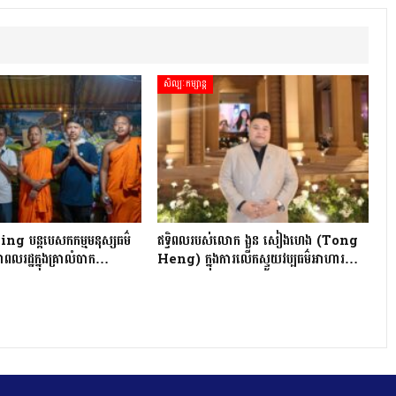
សិល្បៈកម្សាន្ត
 បន្តបេសកកម្មមនុស្សធម៌
ឥទ្ធិពលរបស់លោក ងួន សៀងហេង (Tong
ពលរដ្ឋក្នុងគ្រាលំបាក…
Heng) ក្នុងការលើកស្ទួយវប្បធម៌អាហារ…