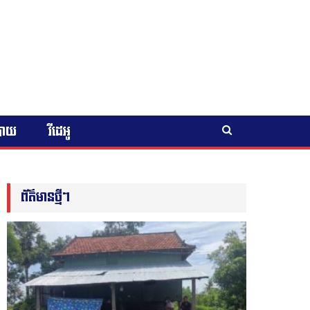
បាយ
វីដេអូ
ព័ត៌មានថ្មីៗ