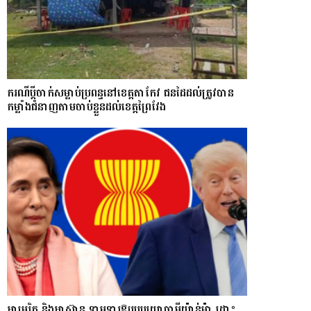
ករណីប្ដីចាក់សម្លាប់ប្រពន្ធនៅខេត្តតាកែវ ជនដៃដល់ត្រូវបាន
កម្លាំងជំនាញតាមចាប់ខ្លួនដល់ខេត្តព្រៃវែង
អាមេរិក និងអាស៊ាន ទាមទារឱ្យ​របបយោធាមីយ៉ាន់ម៉ា​ ដោះ​