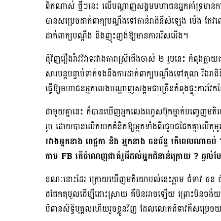
ពិតណាស់ ថ្មីៗនេះ លើបណ្ដាញសង្គមមហាជនអ្នកគាំទ្រមានការផ្
បានសម្រេចដាក់ពាក្យបណ្ដឹងទៅកាន់រាជិនីសំឡេង ម៉េង កែវពេជ
ដាក់ពាក្យបណ្តឹង និងញុះញង់ឱ្យមានការរើសអើង។
ជុំវិញរឿងរ៉ាវវិវាទរវាងតារាស្រីជើងចាស់ ២ រូបនេះ កំពុងក្ល
សារបន្តបន្ទាប់ទាក់ទងនឹងការដាក់ពាក្យបណ្ដឹងទៅតុលា រីឯរាជិ
ធ្វើឱ្យមហាជនអ្នកលេងបណ្ដាញសង្គមជាច្រើនកំពុងផ្ទុះការវែក
ជាមួយគ្នានេះ ក៏បានឃើញអ្នកលេងហ្វេសប៊ុកម្នាក់បញ្ចេញមតិ
រូប ដោយបានលើកយកគំនិតឱ្យអ្នកទាំងពីរជួបជជែកគ្នាលើតុមូល
រវាងអ្នកនាង ពេជ្ជតា និង អ្នកនាង ចនច័ន្ទ តើពេលណាចប់ ? អ
តាម FB តើចំណេញជាគំរូអីដល់អ្នកជំនាន់ក្រោយ ? ឆ្ងល់មែ
ខណៈនោះដែរ ក្រោយឃើញមតិយោបល់នេះភ្លាម ជំទាវ ចន ច័ន
ជជែកតុមូលដើម្បីដោះស្រាយ គឺមិនអាចឡើយ ព្រោះមិនចង់យកវប
បំពានសិទ្ធិបុគ្គលហើយរួចខ្លួនវិញ ដែលលោកជំទាវគឺសម្រេ