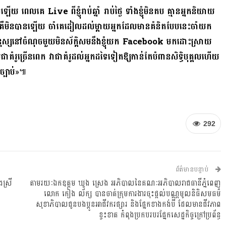
ើយ ពេលគេ Live ពីខ្ញុំរាប់ឆ្នាំ រាប់ថ្ងៃ ទាំងខ្ញុំមិនតប គ្មានអ្នកនិយាយ
ាយខ្ញុំ គឺមិនបានឡើយ ចាំគេដៀលដល់ម្តាយអ្នកដែលមានគំនិតបែបនេះចាំយក
ំជាមនុស្សនៅចំណុចមួយមិនស័ក្តិសមនឹងខ្ញុំយក Facebook មកដោះស្រាយ
ាគំរូច្រើនពេក វាជាគំរូដល់អ្នកដទៃទៀតឱ្យកាន់តែបំពានសិទ្ធិបុគ្គលហើយ
្បាប់
»៕
292
ព័ត៌មានបន្ទាប់
ស្រី
តាមរយៈ​ឯកឧត្តម​ ឃួង​ ស្រេង​ អភិបាលនៃគណៈអភិបាលរាជធានីភ្នំពេញ​
លោក​ កៀង​ ល័ក្ស​ បានចាត់ក្រុមការងារចុះផ្តល់បណ្ណមូលនិធិសមធម៌
សុខាភិបាលជូនបងប្អូនអាជីវករផ្សារ​ និងផ្នែកខាងកង់បី​ ដែលមានជីវភាព
ខ្វះខាត​ កំពុងប្រកបរបរផ្នែកសេដ្ឋកិច្ចក្រៅប្រព័ន្ធ​