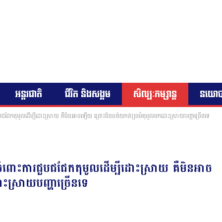
អន្តរជាតិ
ជីវិត និងសង្គម
សិល្បៈកម្សាន្ត
នយោ
ជួបជជែកតុមូលដើម្បីដោះស្រាយ គឺមិនអាចឡើយ ព្រោះមិនចង់យកវប្បធម៌តុមូលមកដោះស្រាយបញ្ហាច្រើនទេ
ាចំពោះការជួបជជែកតុមូលដើម្បីដោះស្រាយ គឺមិនអាច
ស្រាយបញ្ហាច្រើនទេ