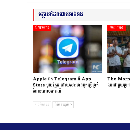
អត្ថបទដែលជាប់ទាក់ទង
សិល្បៈកម្សាន្ត
សិល្បៈកម្សាន្ត
Apple ដក Telegram ពី App
The Morning
Store មួយភ្លែត ដោយសារមានអ្នកប្រើម្នាក់
ឈរជាមួយប្រជា
បំពានគោលការណ៍
ព័ត៌មានមុន
ព័ត៌មានបន្ទាប់