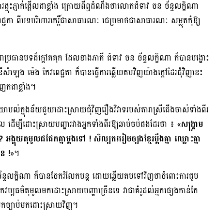
ទុះភ្ញាក់ផ្អើលជាខ្លាំង ក្រោយពីឮដំណឹងថាលោកជំទាវ ចន ច័ន្ទលក្ខិណា
្ជតា ពីបទបរិហារកេរ្តិ៍ជាសាធារណៈ ជេប្រមាថជាសាធារណៈ សម្លុតកុំឱ្យ
ាយជាប្រធានបទដ៏ក្ដៅគគុក ដែលខាងភាគី ជំទាវ ចន ច័ន្ទលក្ខិណា ក៏បានបង្ហោះ
នីសំឡេង ម៉េង កែវពេជ្ជតា ក៏បានធ្វើការឆ្លើយតបវិញយ៉ាងក្ដៅដែរជុំវិញនេះ
ញែកជាខ្លាំង។
យោបល់ក្នុងន័យជួយដោះស្រាយជុំវិញរឿងវិវាទរបស់តារាស្រីជើងចាស់ទាំងពីរ
 ដើម្បីដោះស្រាយបញ្ហារវាងអ្នកទាំងពីរឱ្យឆាប់ចប់ផងដែរថា ៖ «
សង្គ្រាម
ង្គុយតុមូលជជែកគ្នាម្តងទៅ ! សិល្បកររៀមច្បងខ្មែរប្ដឹងគ្នា ឈ្លោះគ្នា
ន !
»។
្ទលក្ខិណា ក៏បានចែករំលែកបន្ត ដោយឆ្លើយតបទៅវិញថាចំពោះការជួប
្បធម៌តុមូលមកដោះស្រាយបញ្ហាច្រើនទេ វាជាគំរូដល់អ្នកផ្សេងកាន់តែ
ចយកច្បាប់មកដោះស្រាយវិញ។