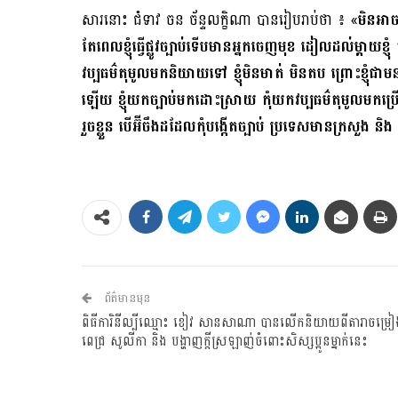
សារនោះ ជំទាវ ចន ច័ន្ទលក្ខិណា បានរៀបរាប់ថា ៖ «
មិនអាចឡ
តែពេលខ្ញុំធ្វើផ្លូវច្បាប់ទើបមានអ្នកចេញមុខ ដៀលដល់ម្ត
វប្បធម៌តុមូលមកនិយាយទៅ ខ្ញុំមិនមាត់ មិនតប ព្រោះខ្ញុ
ឡើយ ខ្ញុំយកច្បាប់មកដោះស្រាយ កុំយកវប្បធម៌តុមូលមកប្រើជ
រួចខ្លួន បើអ៊ីចឹងដដែលកុំបង្កើតច្បាប់ ប្រទេសមានក្រសួង និង ច
ព័ត៌មានមុន
ពិធីការិនីល្បីឈ្មោះ ខៀវ សានសាណា បានលើកនិយាយពីតារាចម្រៀង
ពេជ្រ សូលីកា និង បង្ហាញក្ដីស្រឡាញ់ចំពោះសិស្សប្អូនម្នាក់នេះ