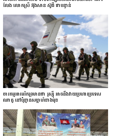
លែង​ លោកស្រី អ៊ុងសាន ស៊ូជី ជា​បន្ទាន់
ចារកម្ម​អាមេរិក​ព្រមាន​ថា​ រុស្ស៊ី​ អាចនឹងវាយប្រហារប្រទេស​​
ណា​តូ ​នៅ​ប៉ុន្មាន​សប្តាហ៍​​ខាង​មុខ​​