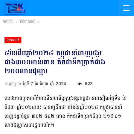
ទំព័រដើម
ព័ត៌មានជាតិ
ព័ត៌មានជាតិ
៥ខែដើមឆ្នាំ២០២៤ កម្ពុជានាំចេញអង្ករ
ជាង៣០០ពាន់តោន គិតជាទឹកប្រាក់ជាង
២០០លានដុល្លារ
ចេញផ្សាយ
ថ្ងៃទី 7 ខែ មិថុនា ឆ្នាំ 2024
523
យោងតាមប្រភពព័ត៌មានពីសហព័ន្ធស្រូវអង្ករកម្ពុជា នារសៀលថ្ងៃទី៦ ខែ
មិថុនា ឆ្នាំ២០២៤នេះ បានឲ្យដឹងថា ៥ខែនៃឆ្នាំ២០២៤ កម្ពុជាបាននាំ
ចេញអង្ករចំនួន ៣០២ ៥៩២ តោន គិតជាទឹកប្រាក់ចំនួន ២១៩.៩១
លានដុល្លារសហរដ្ឋអាមេរិក។