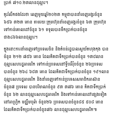
ប្រាក់ ៧១០.២៣លានដុល្លារ។
គួររំលឹកផងដែរថា ពេញមួយឆ្នាំ២០២៣ កម្ពុជាបាននាំចេញអង្ករចំនួន
៦៥៦ ៣២៣ តោន តាមរយៈក្រុមហ៊ុននាំចេញអង្ករចំនួន ៦៣ ក្រុមហ៊ុន
ទៅកាន់គោលដៅចំនួន ៦១ ទទួលបានទឹកប្រាក់បានចំនួន
ជាង៤៦៦លានដុល្លារ។
ក្នុងនោះការនាំចេញទៅប្រទេសចិន និងតំបន់រដ្ឋបាលស្វយ័តហុងកុង បាន
ចំនួន ២១២ ៧៥៦ តោន ដែលគិតជាទឹកប្រាក់បានចំនួន ១៣៨លាន
ដុល្លារសហរដ្ឋអាមេរិក ទៅកាន់ប្រទេសនៅទ្វីបអឺរ៉ុបចំនួន ២៦ប្រទេស
បានចំនួន ២៦៤ ៦៨៣ តោន ដែលគិតជាទឹកប្រាក់បានចំនួន ១៩១លាន
ដុល្លារសហរដ្ឋអាមេរិក និងនាំចេញទៅកាន់ប្រទេសសមាជិកអាស៊ាន
ចំនួន៧ ប្រទេស បានបរិមាណចំនួន ៩៣ ៣៧៦ តោន គិតជាទឹកប្រាក់
ចំនួន ៦២ លានដុល្លារសហរដ្ឋអាមេរិក និងទៅកាន់គោលដៅផ្សេងទៀត
នៅអាហ្វ្រិក មជ្ឈឹមបូព៌ា ចំនួន២៦ ប្រទេសបានចំនួន៨៥ ៥០៨ តោន
ដែលគិតជាទឹកប្រាក់បានចំនួន៧៦ លានដុល្លារសហរដ្ឋអាមេរិក៕