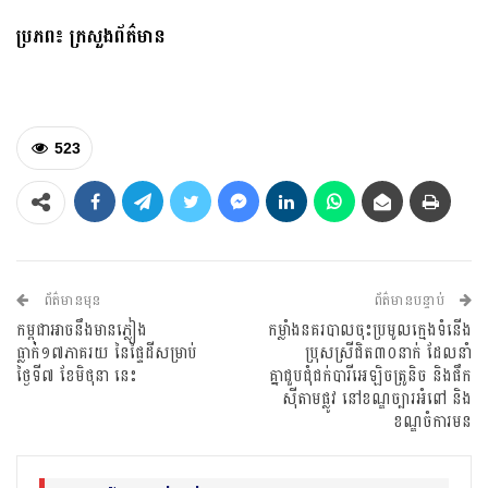
ប្រភព៖
ក្រសួងព័ត៌មាន
523
ព័ត៌មានមុន
ព័ត៌មានបន្ទាប់
កម្ពុជាអាចនឹងមានភ្លៀង
កម្លាំងនគរបាលចុះប្រមូលក្មេ​ងទំនើង
ធ្លាក់១៧ភាគរយ នៃផ្ទៃដីសម្រាប់
ប្រុសស្រីជិត៣០នាក់ ដែលនាំ
ថ្ងៃទី៧ ខែមិថុនា នេះ
គ្នាជួបជុំជក់បារីអេឡិចត្រូនិច និងផឹក
ស៊ីតាមផ្លូវ នៅខណ្ឌច្បារអំពៅ និង
ខណ្ឌចំការមន