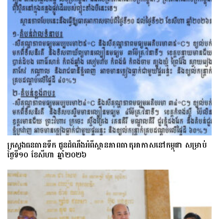
ក្រសួងធនធានទឹក ជូនដំណឹងអំពីស្ថានភាពធាតុអាកាសនៅកម្ពុជា សម្រាប់
ថ្ងៃទី១០ ខែសីហា ឆ្នាំ២០២៦