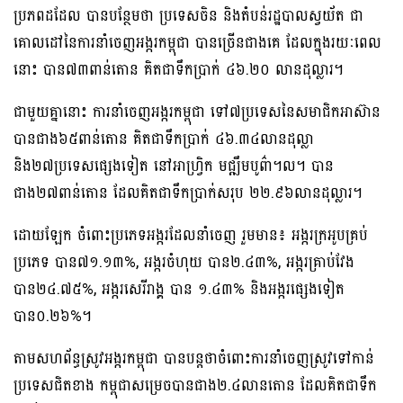
ប្រភពដដែល បានបន្ថែមថា ប្រទេសចិន និងតំបន់រដ្ឋបាលស្វយ័ត ជា
គោលដៅនៃការនាំចេញអង្ករកម្ពុជា បានច្រើនជាងគេ ដែលក្នុងរយៈពេល
នោះ បាន៧៣ពាន់តោន គិតជាទឹកប្រាក់ ៤៦.២០ លានដុល្លារ។
ជាមួយគ្នានោះ ការនាំចេញអង្ករកម្ពុជា ទៅ៧ប្រទេសនៃសមាជិកអាស៊ាន
បានជាង៦៥ពាន់តោន គិតជាទឹកប្រាក់ ៤៦.៣៤លានដុល្លា
និង២៧ប្រទេសផ្សេងទៀត នៅអាហ្វ្រិក មជ្ឍឹមបូព៌ា។ល។ បាន
ជាង២៧ពាន់តោន ដែលគិតជាទឹកប្រាក់សរុប ២២.៩៦លានដុល្លារ។
ដោយឡែក ចំពោះប្រភេទអង្ករដែលនាំចេញ រួមមាន៖ អង្ករក្រអូបគ្រប់
ប្រភេទ បាន៧១.១៣%, អង្ករចំហុយ បាន២.៤៣%, អង្ករគ្រាប់វែង
បាន២៤.៧៥%, អង្ករសេរីរាង្គ បាន ១.៤៣% និងអង្ករផ្សេងទៀត
បាន០.២៦%។
តាមសហព័ន្ធស្រូវអង្ករកម្ពុជា បានបន្តថាចំពោះការនាំចេញស្រូវទៅកាន់
ប្រទេសជិតខាង កម្ពុជាសម្រេចបានជាង២.៤លានតោន ដែលគិតជាទឹក