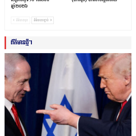
ឆ្នាំ២០២៦
ព័ត៌មានមុន
ព័ត៌មានបន្ទាប់
ព័ត៌មានថ្មីៗ