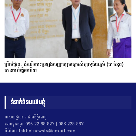
ព្រឹកថ្ងៃនេះ ដំណើរការប្រឡងសញ្ញាបត្រមធ្យមសិក្សាទុតិយភូមិ (បាក់ឌុប)
បានចាប់ផ្តើមហើយ
ទំនាក់ទំនងយើងខ្ញុំ
អាសយដ្ឋាន៖ រាជធានីភ្នំពេញ
លេខទូរសព្ទ៖ 096 22 88 827 | 085 228 887
អុីម៉ែល៖ tskhotnewstv@gmail.com