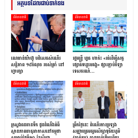
អត្ថបទដែលជាប់ទាក់ទង
ព័ត៌មានជាតិ
ព័ត៌មានជាតិ
ណេតាន់យ៉ាហ៊ូ បដិសេធសំណើរ
រដ្ឋមន្ត្រី ហួត ហាក់៖ «រត់ដើម្បីសត្វ
សន្តិភាព ១៥ចំណុច របស់ត្រាំ នៅ
ផ្សោតទន្លេមេគង្គ» ផ្សារភ្ជាប់កីឡា
ហ្គាហ្សា
ទេសចរណ៍…
ព័ត៌មានជាតិ
ព័ត៌មានជាតិ
ក្រសួងធនធានទឹក ជូនដំណឹងអំពី
ព្រឹកថ្ងៃនេះ ដំណើរការប្រឡង
ស្ថានភាពធាតុអាកាសនៅកម្ពុជា
សញ្ញាបត្រមធ្យមសិក្សាទុតិយភូមិ
សម្រាប់ថ្ងៃទី១០ ខែសីហា
(បាក់ឌុប) បានចាប់ផ្តើមហើយ