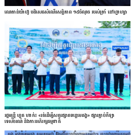
ណេតាន់យ៉ាហ៊ូ បដិសេធសំណើរសន្តិភាព ១៥ចំណុច របស់ត្រាំ នៅហ្គាហ្សា
រដ្ឋមន្ត្រី ហួត ហាក់៖ «រត់ដើម្បីសត្វផ្សោតទន្លេមេគង្គ» ផ្សារភ្ជាប់កីឡា
ទេសចរណ៍ និងការអភិរក្សធម្មជាតិ