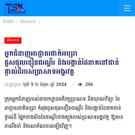
ទំព័រដើម
ព័ត៌មានជាតិ
ព័ត៌មានជាតិ
អ្នកជំនាញអាជ្ញាធរជាតិអប្សរា
ជួសជុលខឿនជណ្ដើរ និងបង្កាន់ដៃនាគនៅជាន់
ផ្ទាល់ដីរបស់ប្រាសាទអង្គរវត្ត
ចេញផ្សាយ
ថ្ងៃទី 9 ខែ មិថុនា ឆ្នាំ 2024
266
ក្រុមអ្នកជំនាញរបស់នាយកដ្ឋានអភិរក្សប្រាសាទ និងបុរាណវិទ្យា នៃ
អាជ្ញាធរជាតិអប្សរា កំពុងជួសជុលខឿនជណ្ដើរ និងបង្កាន់ដៃនាគជាន់
ផ្ទាល់ដី ផ្នែកខាងលិចនៃជណ្តើរខាងត្បូងរបស់ប្រាសាទអង្គរវត្ត ឱ្យមាន
ភាពរឹងមាំ និងសោភ័ណភាពឡើងវិញ។