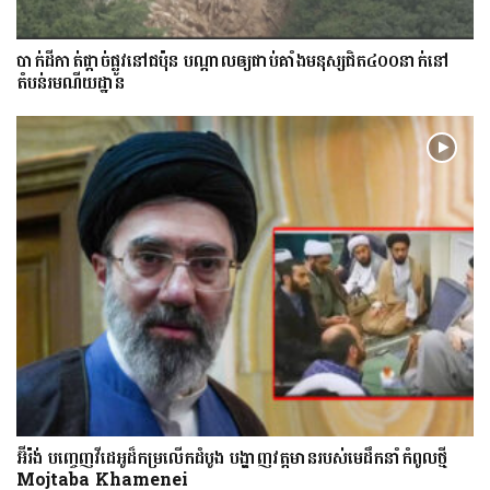
​បាក់​ដី​កាត់ផ្តាច់ផ្លូវ​​នៅជប៉ុន បណ្តាល​ឲ្យ​ជាប់​គាំង​​​មនុស្ស​ជិត​៤០០នាក់​នៅ
តំបន់រមណីយដ្ឋាន​
អ៊ីរ៉ង់ បញ្ចេញវីដេអូដ៏កម្រលើក​ដំបូង បង្ហាញ​វត្តមាន​​​របស់​​មេដឹកនាំកំពូលថ្មី
Mojtaba Khamenei