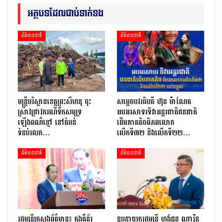
អត្ថបទដែលជាប់ទាក់ទង
ព័ត៌មានជាតិ
ព័ត៌មានជាតិ
មន្រ្តីបរិស្ថានខេត្តព្រះសីហនុ ចុះ
សម្តេចបវរធិបតី ហ៊ុន ម៉ាណែត
ស្រាវជ្រាវករណីទឹកសមុទ្រ
អបអរសាទរទិវាអន្តរជាតិជនជាតិ
ឡើងពណ៌ខ្មៅ នៅតំបន់
ដើមភាគតិចពិភពលោក
ទំនប់រលក…
លើកទី៣២ និងលើកទី២២…
ព័ត៌មានជាតិ
ព័ត៌មានជាតិ
រដ្ឋមន្ត្រីក្រសួងព័ត៌មាន៖ កុងតឺន័រ
ឧបនាយករដ្ឋមន្ត្រី ហង់ជួន ណារ៉ុន