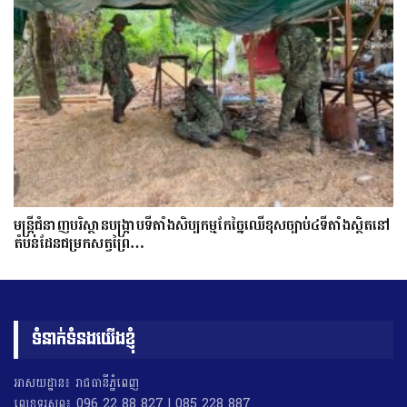
មន្ត្រីជំនាញបរិស្ថានបង្រ្កាបទីតាំងសិប្បកម្មកែច្នៃឈើខុសច្បាប់៤ទីតាំងស្ថិតនៅ
តំបន់ដែនជម្រកសត្វព្រៃ…
ទំនាក់ទំនងយើងខ្ញុំ
អាសយដ្ឋាន៖ រាជធានីភ្នំពេញ
លេខទូរសព្ទ៖ 096 22 88 827 | 085 228 887