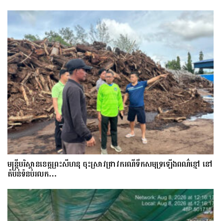
មន្រ្តីបរិស្ថានខេត្តព្រះសីហនុ ចុះស្រាវជ្រាវករណីទឹកសមុទ្រឡើងពណ៌ខ្មៅ នៅ
តំបន់ទំនប់រលក…