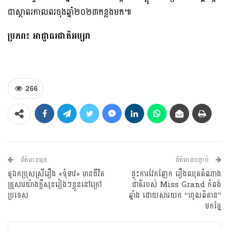
ជាស្ថាពរកាលពរចុងឆ្នាំ២០២៣កន្លងមក៕
ប្រភព៖ អាជ្ញាធរជាតិអប្សរា
266
ព័ត៌មានមុន
ព័ត៌មានបន្ទាប់
តួឯកប្រុសស្រីរឿង «ទុំទាវ» មានជីវិត
ផ្ទុះការវែកញែក រឿងឈុតតំណាង
គ្រួសារយ៉ាងក្ដីសុខរៀងៗខ្លួននៅក្រៅ
ជាតិរបស់ Miss Grand កំពង់
ប្រទេស
ឆ្នាំង ដោយសារយក “ហូលពិតាន”
មកច្នៃ