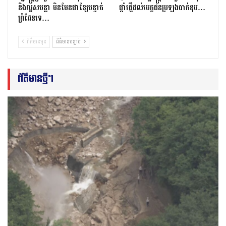
និងលួសបន្លា មិនមែនជាខ្សែបន្ទាត់
ផ្តាំផ្ញើដល់បេក្ខជនប្រឡងបាក់ឌុប…
ព្រំដែនទេ…
ព័ត៌មានមុន
ព័ត៌មានបន្ទាប់
ព័ត៌មានថ្មីៗ