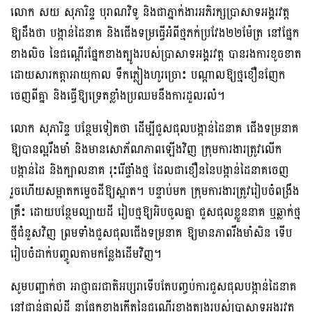
លោក សយ សុភារិន្ទ បុរាណវិទូ និងជាភ្នាក់ងារអភិរក្សប្រាសាទអង្គរវត្ត
ឱ្យដឹងថា បង្កាន់ដៃនាគ និងជើងទម្រធ្វើអំពីថ្មភក់ប្រវែង២២ម៉ែត្រ នៅផ្នែក
ខាងលិច នៃជណ្តើរផ្នែកខាងត្បូងរបស់ប្រាសាទអង្គរវត្ត បានរងការខូចខាត
ដោយសារកត្តាអាយុកាល ទឹកភ្លៀងហូរច្រោះ បណ្ដាលឱ្យថ្មខឿនញែក
ចេញពីគ្នា និងធ្វើឱ្យទ្រេតខ្លាំងប្រឈមនឹងការដួលរលំ។
លោក សុភារិន្ទ បន្ថែមទៀតថា ដើម្បីជួសជុលបង្កាន់ដៃនាគ ជើងទម្រនាគ
ឱ្យបានល្អរឹងមាំ និងមានសោភ័ណភាពឡើងវិញ ក្រុមការងារត្រូវលើក
បង្កាន់ដៃ និងក្បាលនាគ រុះរើផ្ទាំងថ្ម ដែលជាខឿននៃបង្កាន់ដៃនាគចេញ
រួចហើយសម្អាតកម្ទេចដីឱ្យស្អាត។ បន្ទាប់មក ក្រុមការងារត្រូវរៀបចំពង្រឹង
គ្រឹះ ដោយបន្ថែមល្បាយដី រៀបថ្មឱ្យអិបចូលគ្នា ជួសជុលខ្លួននាគ ឬឆ្លាក់ថ្ម
ថ្មីជំនួសវិញ ព្រមទាំងជួសជុលជើងទម្រនាគ ឱ្យមានភាពរឹងមាំសិន ទើប
រៀបចំដាក់បញ្ចូលតាមកន្លែងដើមវិញ។
សូមបញ្ជាក់ថា អាជ្ញាធរជាតិអប្សរាទើបតែបញ្ចប់ការជួសជុលបង្កាន់ដៃនាគ
នៅជាន់ផ្ទាល់ដី នាផ្នែកខាងកើតនៃជណ្តើរខាងត្បូងរបស់ប្រាសាទអង្គរវត្ត