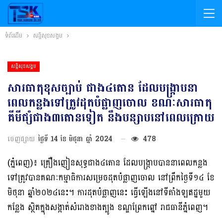
ទំព័រដើម
សន្តិសុខសង្គម
សន្តិសុខសង្គម
សារធាតុខុសច្បាប់ ជាង៤តោន ដែលបង្ក្រាបនា
ពេលកន្លងទៅត្រូវដុតបំផ្លាញចោល ខណៈសារធាតុ
គីមីផ្សំជាង៣តោនទៀត នឹងបន្សាបនៅពេលក្រោយ
ចេញផ្សាយ
ថ្ងៃទី 14 ខែ មិថុនា ឆ្នាំ 2024
478
(ភ្នំពេញ)៖ គ្រឿងញៀនសុទ្ធជាង៤តោន ដែលបង្ក្រាបបាននាពេលកន្លង
ទៅត្រូវបានគណៈកម្មាធិការសម្រេចដុតបំផ្លាញចោល នៅព្រឹកថ្ងៃទី១៤ ខែ
មិថុនា ឆ្នាំ២០២៤នេះ។ ការដុតបំផ្លាញនេះ ធ្វើឡើងនៅទីតាំងឡឥដ្ឋមួយ
កន្លែង ស្ថិតក្នុងសង្កាត់សំរោងខាងត្បូង ខណ្ឌព្រែកព្នៅ រាជធានីភ្នំពេញ។