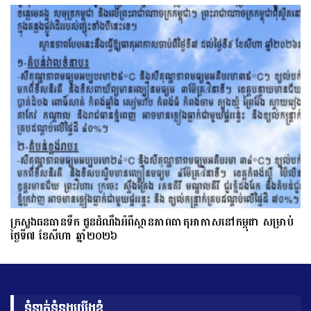
ក្រសួងធនធានទឹក ជូនដំណឹងអំពីស្ថានភាពធាតុអាកាសនៅកម្ពុជា សម្រាប់
ថ្ងៃទី៧ ខែសីហា ឆ្នាំ២០២៦
ទំនាក់ទំនងយើងខ្ញុំ