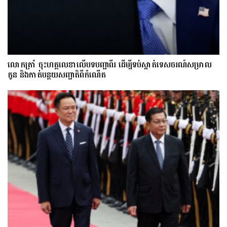
លោក​ត្រាំ ចុះហត្ថលេខាលើបទបញ្ជាពីរ ដើម្បីទប់ស្កាត់ទេស​ចរណ៍សម្រាល
កូន និងកាត់បន្ថយសញ្ជាតិពីកំណើត