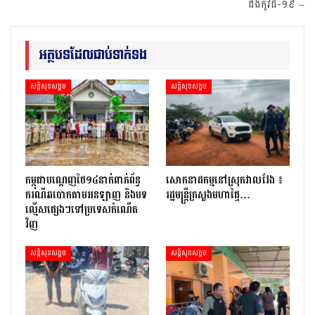
ជំងឺកូវីដ-១៩ –
អត្ថបទដែលជាប់ទាក់ទង
សន្តិសុខសង្គម
សន្តិសុខសង្គម
កម្ពុជាបណ្ដេញថៃ១៤នាក់ពាក់ព័ន្ធ
សោកនាដកម្ម​នៅ​ស្រុក​វាល​វែង ៖
ករណីឆបោកតាមអនឡាញ និងបទ
រដ្ឋមន្ត្រី​ក្រសួងមហាផ្ទៃ…
ល្មើសផ្សេងៗទៅប្រទេសកំណើត
វិញ
សន្តិសុខសង្គម
សន្តិសុខសង្គម