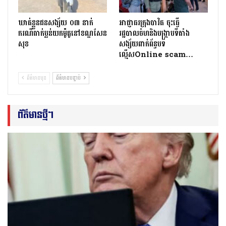
ឃាត់ខ្លួនជនសង្ស័យ ០៣ នាក់
អាជ្ញាធរក្រុងបាវិត ចុះធើ្វ
ករណីធាក់ប្លន់យកម៉ូតូនៅខណ្ឌសែន
រដ្ឋបាលចំហនិងបង្ក្រាបទីតាំង
សុខ
សង្ស័យពាក់ព័ន្ធបទ
ល្មើសOnline scam…
ព័ត៌មានមុន
ព័ត៌មានបន្ទាប់
ព័ត៌មានថ្មីៗ