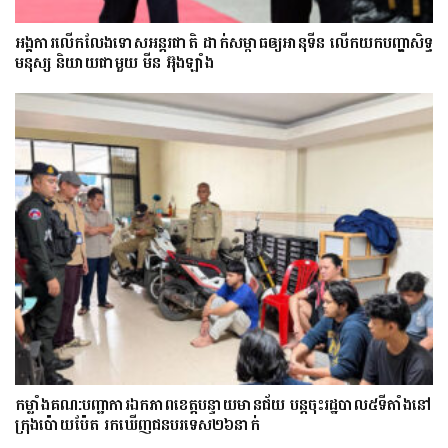
អង្គការលើកលែងទោសអន្តរជាតិ ដាក់សម្ពាធឲ្យអានុទីន លើកយកបញ្ហាសិទ្ធ
មនុស្ស និយាយជាមួយ មីន អ៊ុងឡាំង
កម្លាំងគណ:បញ្ជាការឯកភាពខេត្តបន្ទាយមានជ័យ បន្តចុះរដ្ឋបាល៥ទីតាំងនៅ
ក្រុងប៉ោយប៉ែត រកឃើញជនបរទេស២៦នាក់