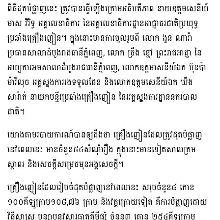
ពិធីដុតបំផ្លាញនេះ ត្រូវបានធ្វើឡើងក្រោមអធិបតីភាព នាយឧត្តមសេនីយ៍
មាស វិរិទ្ធ អគ្គលេខាធិការ នៃអគ្គលេខាធិការដ្ឋានអាជ្ញាធរជាតិប្រយុទ្ធ
ប្រឆាំងគ្រឿងញៀន។ ក្នុងនោះមានការចូលរួមពី លោក ងួន ណារ៉ា
ប្រធានសាលាដំបូងរាជធានីភ្នំពេញ, លោក ច្រឹង ខ្មៅ ព្រះរាជអាជ្ញា នៃ
អយ្យការអមសាលាដំបូងរាជធានីភ្នំពេញ, លោកឧត្តមសេនីយ៍ឯក ប៊ុនប៉ា
ម៉ារីលុច អគ្គស្នងការរងទទួលផែន និងលោកឧត្តមសេនីយ៍ឯក ឃឹង
សារ៉ាត់ នាយកមន្ទីរប្រឆាំងគ្រឿងញៀន នៃអគ្គស្នងការដ្ឋាននគរបាល
ជាតិ។
យោងតាមរបាយការណ៍បានឲ្យដឹងថា គ្រឿងញៀនដែលត្រូវដុតបំផ្លាញ
នៅពេលនេះ មានចំនួន៥៤សំណុំរឿង ក្នុងនោះមានទៀតសាលក្រម
ស្ថាពរ និងសេចក្ដីសម្រេចមុនអង្គសេចក្ដី។
គ្រឿងញៀនដែលរៀបចំដុតបំផ្លាញនៅពេលនេះ សរុបចំនួន៤ តោន
១០០គីឡូក្រាម១០៨,៧៦ ក្រាម និងវគ្គក្រោយទៀត គឺការបំផ្លាញដោយ
វិធីសាស្ត្រ បន្សាបនូវសារធាតុគីមីផ្សំ ចំនួន៣ តោន ២៥៤គីឡូក្រាម