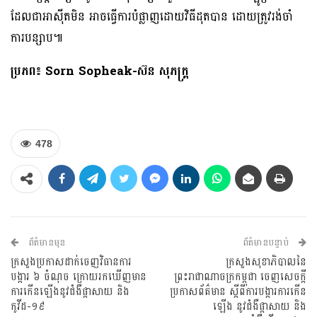
ដែលជាអាស៊ីតមិន អាចធ្វើការបំផ្លាញដោយវិធីដុតបាន ដោយត្រូវរង់ចាំ
ការបន្សាប៕
ប្រភព៖ Sorn Sopheak-ស៊ន សុភក្រ្ត
478
ព័ត៌មានមុន
ព័ត៌មានបន្ទាប់
ក្រសួងប្រកាសដាក់ចេញវិធានការ
ក្រសួងសុខាភិបាលនៃ
បង្ការ ៦ ចំណុច ក្រោយរកឃើញមាន
ព្រះរាជាណាចក្រកម្ពុជា ចេញសេចក្តី
ការកើនឡើងនូវជំងឺផ្ដាសាយ និង
ប្រកាសព័ត៌មាន ស្តីពីការបង្ការការកើន
កូវីដ-១៩
ឡើង នូវជំងឺផ្តាសាយ និង