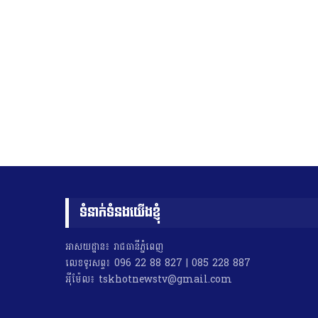
ទំនាក់ទំនងយើងខ្ញុំ
អាសយដ្ឋាន៖ រាជធានីភ្នំពេញ
លេខទូរសព្ទ៖ 096 22 88 827 | 085 228 887
អុីម៉ែល៖ tskhotnewstv@gmail.com