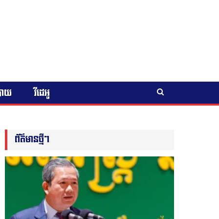
បាយ
វីដេអូ
ព័ត៌មានថ្មីៗ