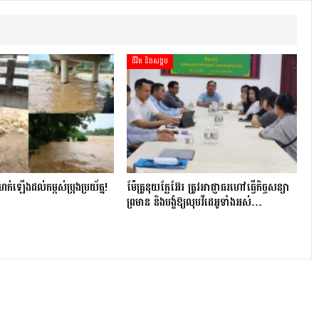
ជីវិត និងសង្គម
ហក់ឡើងដល់កម្ពស់ប្រុងប្រយ័ត្ន!
ម៉ែគ្រូនុយក្លែអ៊ែរ ត្រូវអាជ្ញាធរហៅធ្វើកិច្ចសន្យា
ព្រមាន និងបង្ខំឱ្យលុបវីដេអូទាំងអស់…