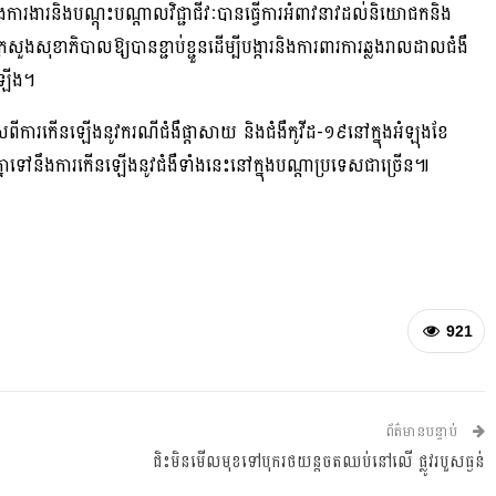
រសួងការងារនិងបណ្តុះបណ្តាលវិជ្ជាជីវៈបានធ្វើការអំពាវនាវដល់និយោជកនិង
រសួងសុខាភិបាលឱ្យបានខ្ជាប់ខ្ជួនដើម្បីបង្ការនិងការពារការឆ្លងរាលដាលជំងឺ
នឡើង។
ាសពីការកើនឡើងនូវករណីជំងឺផ្តាសាយ និងជំងឺកូវីដ-១៩នៅក្នុងអំឡុងខែ
ាទៅនឹងការកើនឡើងនូវជំងឺទាំងនេះនៅក្នុងបណ្តាប្រទេសជាច្រើន៕
921
ព័ត៌មានបន្ទាប់
ជិះមិនមើលមុខទៅបុករថយន្តចតឈប់នៅលើ ផ្លូវរបួសធ្ងន់