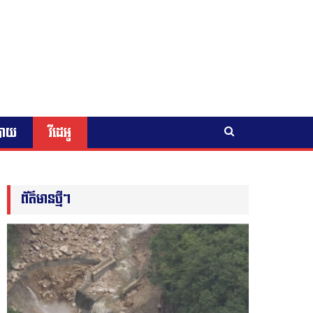
បាយ
វីដេអូ
ព័ត៌មានថ្មីៗ