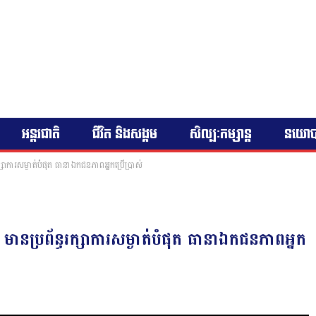
អន្តរជាតិ
ជីវិត និងសង្គម
សិល្បៈកម្សាន្ត
នយោ
ក្សាការសម្ងាត់បំផុត ធានាឯកជនភាពអ្នកប្រើប្រាស់
មានប្រព័ន្ធរក្សាការសម្ងាត់បំផុត ធានាឯកជនភាពអ្នក