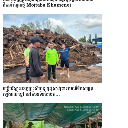
ដឹកនាំកំពូលថ្មី Mojtaba Khamenei
មន្រ្តីបរិស្ថានខេត្តព្រះសីហនុ ចុះស្រាវជ្រាវករណីទឹកសមុទ្រ
ឡើងពណ៌ខ្មៅ នៅតំបន់ទំនប់រលក…