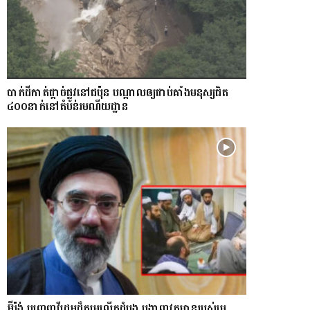
​បាក់​ដី​កាត់ផ្តាច់ផ្លូវ​​នៅជប៉ុន បណ្តាល​ឲ្យ​ជាប់​គាំង​​​មនុស្ស​ជិត​
៤០០នាក់​នៅតំបន់រមណីយដ្ឋាន​
អ៊ីរ៉ង់ បញ្ចេញវីដេអូដ៏កម្រលើក​ដំបូង បង្ហាញ​វត្តមាន​​​របស់​​មេ