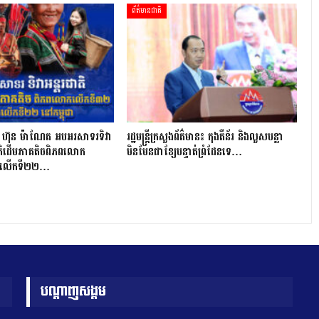
ព័ត៌មានជាតិ
តី ហ៊ុន ម៉ាណែត អបអរសាទរទិវា
រដ្ឋមន្ត្រីក្រសួងព័ត៌មាន៖ កុងតឺន័រ និងលួសបន្លា
ាតិដើមភាគតិចពិភពលោក
មិនមែនជាខ្សែបន្ទាត់ព្រំដែនទេ…
ងលើកទី២២…
បណ្តាញសង្គម