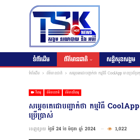
ទំព័រដើម
ព័ត៌មានជាតិ
សន្តិសុខសង្គម
ទំព័រដើម
ព័ត៌មានជាតិ
សម្តេចតេជោបញ្ជាក់ថា កម្មវិធី CoolApp មានប្រព័ន្ធរ
វីដេអូ
ព័ត៌មានជាតិ
ព័ត៌មានវីដេអូ
សម្តេចតេជោបញ្ជាក់ថា កម្មវិធី CoolApp 
ប្រើប្រាស់
ចេញផ្សាយ
ថ្ងៃទី 24 ខែ មិថុនា ឆ្នាំ 2024
1,022