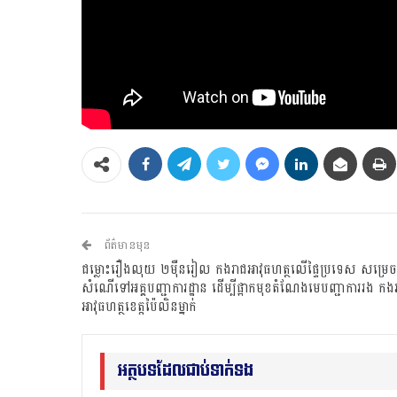
ព័ត៌មានមុន
ជម្លោះរឿងលុយ ២ម៉ឺនរៀល កងរាជអាវុធហត្ថលើផ្ទៃប្រទេស សម្រេចធ
សំណើទៅអគ្គបញ្ជាការដ្ឋាន ដើម្បីផ្អាកមុខតំណែងមេបញ្ជាការរង កង
អាវុធហត្ថខេត្តប៉ៃលិនម្នាក់
អត្ថបទដែលជាប់ទាក់ទង