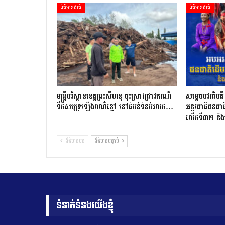
ព័ត៌មានជាតិ
ព័ត៌មានជាតិ
មន្រ្តីបរិស្ថានខេត្តព្រះសីហនុ ចុះស្រាវជ្រាវករណី
សម្តេចបវរធិប
ទឹកសមុទ្រឡើងពណ៌ខ្មៅ នៅតំបន់ទំនប់រលក…
អន្តរជាតិជនជ
លើកទី៣២ និ
ព័ត៌មានមុន
ព័ត៌មានបន្ទាប់
ទំនាក់ទំនងយើងខ្ញុំ