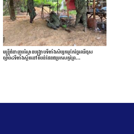
មន្ត្រីជំនាញបរិស្ថានបង្រ្កាបទីតាំងសិប្បកម្មកែច្នៃឈើខុស
ច្បាប់៤ទីតាំងស្ថិតនៅតំបន់ដែនជម្រកសត្វព្រៃ…