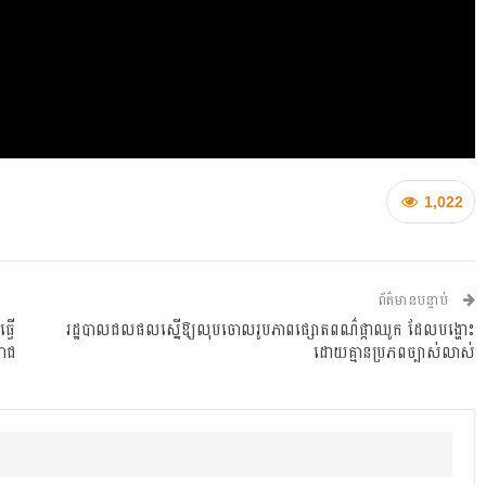
1,022
ព័ត៌មានបន្ទាប់
្វើ
រដ្ឋបាលជលផលស្នើឱ្យលុបចោលរូបភាពផ្សោតពណ៌ផ្កាឈូក ដែលបង្ហោះ
រាជ
ដោយគ្មានប្រភពច្បាស់លាស់