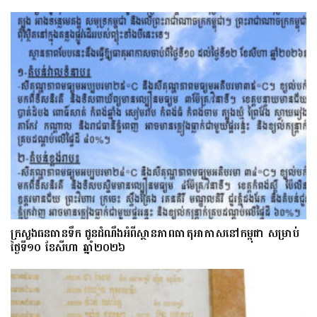
ក្រសួងធនធានទឹក ជូនដំណឹងអំពីស្ថានភាពធាតុអាកាសនៅកម្ពុជា សម្រាប់
ថ្ងៃទី១០ ខែសីហា ឆ្នាំ២០២៦