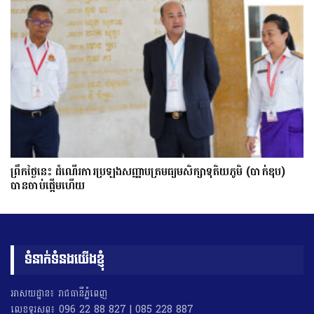
ព្រឹកថ្ងៃនេះ ដំណើរការប្រឡងសញ្ញាបត្រមធ្យមសិក្សាទុតិយភូមិ (បាក់ឌុប)
បានចាប់ផ្តើមហើយ
ទំនាក់ទំនងយើងខ្ញុំ
អាសយដ្ឋាន៖ រាជធានីភ្នំពេញ
លេខទូរសព្ទ៖ 096 22 88 827 | 085 228 887