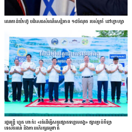
ណេតាន់យ៉ាហ៊ូ បដិសេធសំណើរសន្តិភាព ១៥ចំណុច របស់ត្រាំ នៅហ្គាហ្សា
រដ្ឋមន្ត្រី ហួត ហាក់៖ «រត់ដើម្បីសត្វផ្សោតទន្លេមេគង្គ» ផ្សារភ្ជាប់កីឡា
ទេសចរណ៍ និងការអភិរក្សធម្មជាតិ