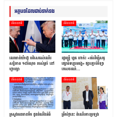
អត្ថបទដែលជាប់ទាក់ទង
ព័ត៌មានជាតិ
ព័ត៌មានជាតិ
ណេតាន់យ៉ាហ៊ូ បដិសេធសំណើរ
រដ្ឋមន្ត្រី ហួត ហាក់៖ «រត់ដើម្បីសត្វ
សន្តិភាព ១៥ចំណុច របស់ត្រាំ នៅ
ផ្សោតទន្លេមេគង្គ» ផ្សារភ្ជាប់កីឡា
ហ្គាហ្សា
ទេសចរណ៍…
ព័ត៌មានជាតិ
ព័ត៌មានជាតិ
ក្រសួងធនធានទឹក ជូនដំណឹងអំពី
ព្រឹកថ្ងៃនេះ ដំណើរការប្រឡង