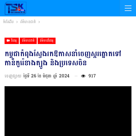
ទំព័រដើម
ព័ត៌មានជាតិ
វីដេអូ
ព័ត៌មានជាតិ
ព័ត៌មានវីដេអូ
កម្ពុជាកំពុងស្វែងរកឱកាសនាំចេញស្ករត្នោតទៅ
កាន់កូរ៉េខាងត្បូង និងប្រទេសចិន
ចេញផ្សាយ
ថ្ងៃទី 26 ខែ មិថុនា ឆ្នាំ 2024
917