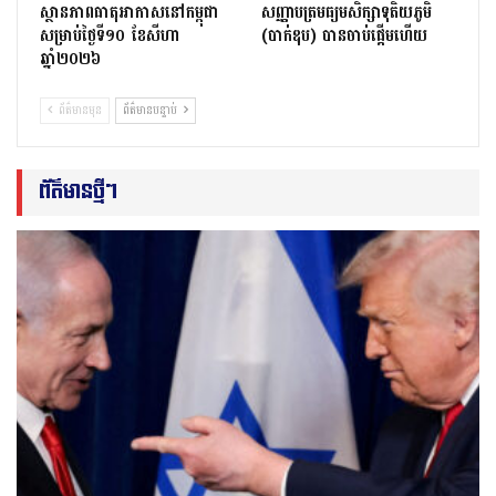
ស្ថានភាពធាតុអាកាសនៅកម្ពុជា
សញ្ញាបត្រមធ្យមសិក្សាទុតិយភូមិ
សម្រាប់ថ្ងៃទី១០ ខែសីហា
(បាក់ឌុប) បានចាប់ផ្តើមហើយ
ឆ្នាំ២០២៦
ព័ត៌មានមុន
ព័ត៌មានបន្ទាប់
ព័ត៌មានថ្មីៗ