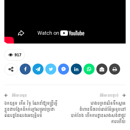
917
ព័ត៌មានមុន
ព័ត៌មានបន្ទាប់
ឯកឧត្តម កើត រិទ្ធ ណែនាំឱ្យមន្ដ្រីធ្វើ
រោងចក្រផលិតទឹកស្អាត
ខ្លួនជាបង្អែកដ៏កក់ក្តៅសម្រាប់ប្រជា
ជំហានទី៣រាប់ពាន់ម៉ែត្រគូបនៅ
ពលរដ្ឋដែលរងអយុត្តិធម៌
បាក់ខែង បើកការដ្ឋានសាងសង់ជាផ្លូវ
ការហើយ