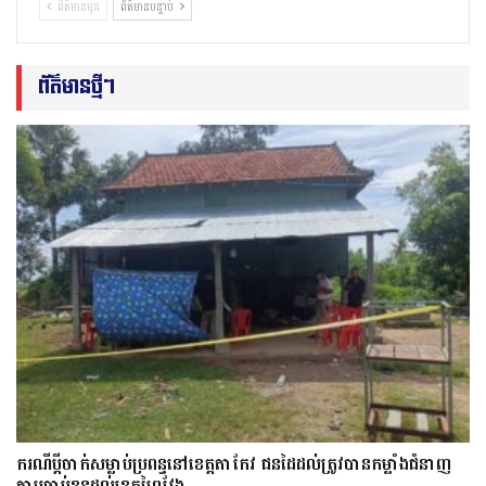
ព័ត៌មានមុន
ព័ត៌មានបន្ទាប់
ព័ត៌មានថ្មីៗ
ករណីប្ដីចាក់សម្លាប់ប្រពន្ធនៅខេត្តតាកែវ ជនដៃដល់ត្រូវបានកម្លាំងជំនាញ
តាមចាប់ខ្លួនដល់ខេត្តព្រៃវែង