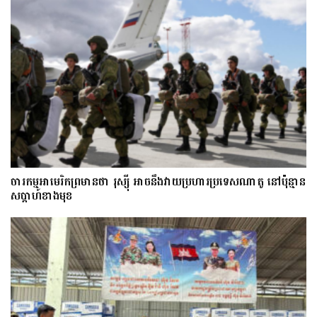
ចារកម្ម​អាមេរិក​ព្រមាន​ថា​ រុស្ស៊ី​ អាចនឹងវាយប្រហារប្រទេស​​ណា​តូ ​នៅ​ប៉ុន្មាន​
សប្តាហ៍​​ខាង​មុខ​​