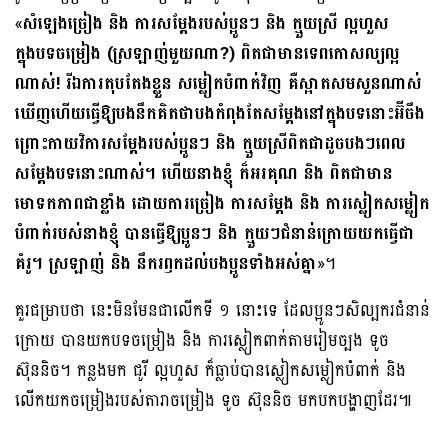
«
សំឡេងច្រៀង និង ការសម្ដែងរបស់ប្អូនៗ និង ក្មួយស្រី ល្អហួស
ក្នុងបទចម្រៀង (ស្រឡាញ់មួយណា?) ពិតជាមានទេពកោសល្យល្អ
ណាស់! រីឯការតុបតែងខ្លួន សម្លៀកបំពាក់វិញ គឺស្អាតសមសួនណាស់
ឃើញហើយធ្វើឱ្យបងនឹកគិតថាបងកំពុងតែសម្តែងនៅក្នុងបទនោះអ៊ីចឹង
ព្រោះកាយវិការសម្តែងរបស់ប្អូនៗ និង ក្មួយស្រីពិតជាដូចបងៗពេល
សម្តែងបទនោះណាស់។ ហើយនាងខ្ញុំ ក៏អរគុណ និង ពិតជាមាន
មោទកភាពជាខ្លាំង ដោយការច្រៀង ការសម្តែង និង ការស្លៀកសម្លៀក
បំពាក់របស់នាងខ្ញុំ បានធ្វើឱ្យប្អូនៗ និង ក្មួយៗជំនាន់ក្រោយយកធ្វើជា
គំរូ។ ស្រឡាញ់ និង នឹករឭកដល់បងប្អូនទាំងអស់គ្នា
»។
គួរជម្រាបថា នេះមិនមែនជាលើកទី ១ នោះទេ ដែលប្អូនៗសិល្បករជំនាន់
ក្រោយ បានយកបទចម្រៀង និង ការស្លៀកពាក់តាមរៀមច្បង ទូច
ស៊ុននិច។ កន្លងមក ជូរី ល្អហួស ក៏ធ្លាប់បានស្លៀកសម្លៀកបំពាក់ និង
លើកយកចម្រៀងរបស់តារាចម្រៀង ទូច ស៊ុននិច មកបកបង្ហាញដែរ៕