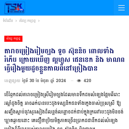
ទំព័រដើម
សិល្បៈកម្សាន្ត
សិល្បៈកម្សាន្ត
តារាចម្រៀងរៀមច្បង ទូច ស៊ុននិច ពោលទាំង
រំភើប ក្រោយឃើញ ល្អហួស ផេនខេក និង មាណព
ធ្វើរឿងមួយដូចខ្លួនកាលពីនៅច្រៀងបាន
ចេញផ្សាយ
ថ្ងៃទី 30 ខែ មិថុនា ឆ្នាំ 2024
420
បើរំឭកដល់តារាចម្រៀងស្រីរៀមច្បងដែលមានទឹកដមសំឡេងផ្អែមពីរោះ
រណ្ដំដួងចិត្ត អាចឆក់បានបេះដូងទស្សនិកជនទាំងក្មេងចាស់ប្រុសស្រី ឱ្យ
សញ្ជឹងស្ដាប់នូវសូរសៀងដ៏លន្លង់លន្លោចដក់ជាប់ក្នុងក្រអៅបេះដូងមិនចង់
ឃ្លាតឆ្ងាយនោះ គេជឿថាប្រិយមិត្តភាគច្រើនប្រាកដជានឹកដល់សំឡេង