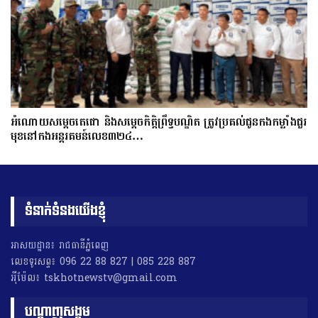
អំណោយសម្តេចតេជោ និងសម្តេចកិត្តិព្រឹទ្ធបណ្ឌិត ត្រូវប្រគល់ជូនកងកម្លាំងជួរ
មុខនៅកងអន្តរគមន៍លេខ៣២៤…
ទំនាក់ទំនងយើងខ្ញុំ
អាសយដ្ឋាន៖ រាជធានីភ្នំពេញ
លេខទូរសព្ទ៖ 096 22 88 827 | 085 228 887
អុីម៉ែល៖ tskhotnewstv@gmail.com
បណ្តាញសង្គម