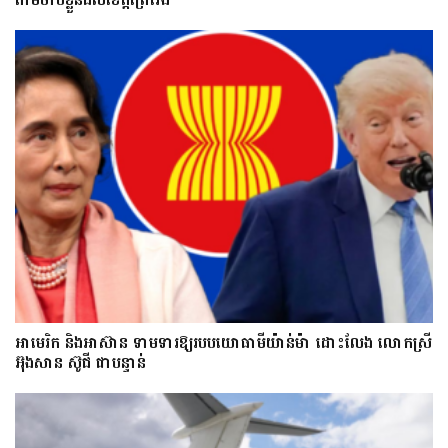
អាមេរិក និងអាស៊ាន ទាមទារឱ្យ​របបយោធាមីយ៉ាន់ម៉ា​ ដោះ​លែង​ លោកស្រី
អ៊ុងសាន ស៊ូជី ជា​បន្ទាន់