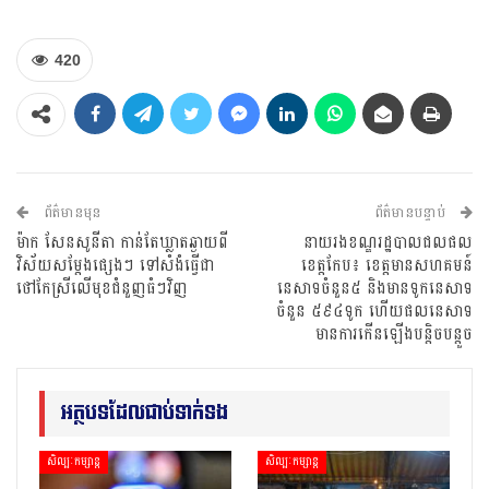
420
ព័ត៌មានមុន
ព័ត៌មានបន្ទាប់
ម៉ាក សែនសូនីតា កាន់តែឃ្លាតឆ្ងាយពី
នាយរងខណ្ឌរដ្ឋបាលជលផល
វិស័យសម្ដែងផ្សេងៗ ទៅសំងំធ្វើជា
ខេត្តកែប៖ ខេត្តមានសហគមន៍
ថៅកែស្រីលើមុខជំនួញធំៗវិញ
នេសាទចំនួន៥ និងមានទូកនេសាទ
ចំនួន ៥៩៤ទូក ហើយផលនេសាទ
មានការកើនឡើងបន្តិចបន្តួច
អត្ថបទដែលជាប់ទាក់ទង
សិល្បៈកម្សាន្ត
សិល្បៈកម្សាន្ត