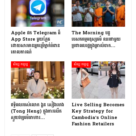
Apple ដក Telegram ពី
The Morning បន្ត
App Store មួយភ្លែត
បេសកកម្មមនុស្សធម៌ ឈរជាមួយ
ដោយសារមានអ្នកប្រើម្នាក់បំពាន
ប្រជាពលរដ្ឋក្នុងគ្រាលំបាក…
គោលការណ៍
សិល្បៈកម្សាន្ត
សិល្បៈកម្សាន្ត
ឥទ្ធិពលរបស់លោក ងួន សៀងហេង
Live Selling Becomes
(Tong Heng) ក្នុងការលើក
Key Strategy for
ស្ទួយវប្បធម៌អាហារ…
Cambodia’s Online
Fashion Retailers