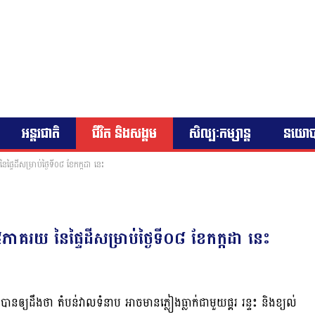
អន្តរជាតិ
ជីវិត និងសង្គម
សិល្បៈកម្សាន្ត
នយោ
ទៃដីសម្រាប់ថ្ងៃទី០៨ ខែកក្កដា នេះ
ាគរយ នៃផ្ទៃដីសម្រាប់ថ្ងៃទី០៨ ខែកក្កដា នេះ
យដឹងថា តំបន់វាលទំនាប អាចមានភ្លៀងធ្លាក់ជាមួយផ្គរ រន្ទះ និងខ្យល់