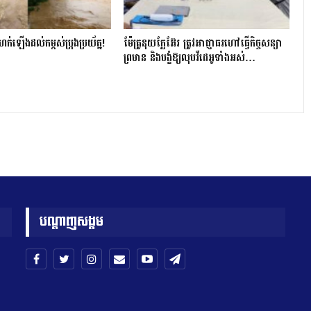
ហក់ឡើងដល់កម្ពស់ប្រុងប្រយ័ត្ន!
ម៉ែគ្រូនុយក្លែអ៊ែរ ត្រូវអាជ្ញាធរហៅធ្វើកិច្ចសន្យា
ព្រមាន និងបង្ខំឱ្យលុបវីដេអូទាំងអស់…
បណ្តាញសង្គម