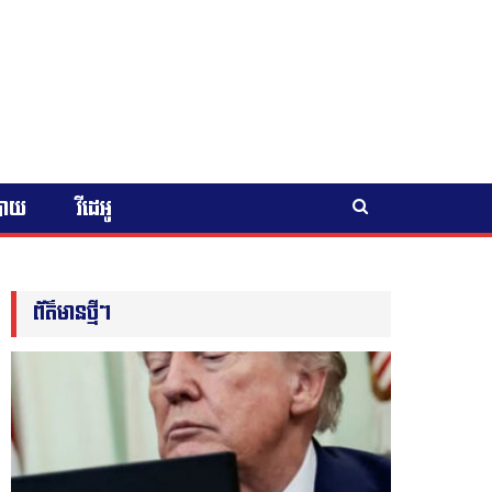
បាយ
វីដេអូ
ព័ត៌មានថ្មីៗ