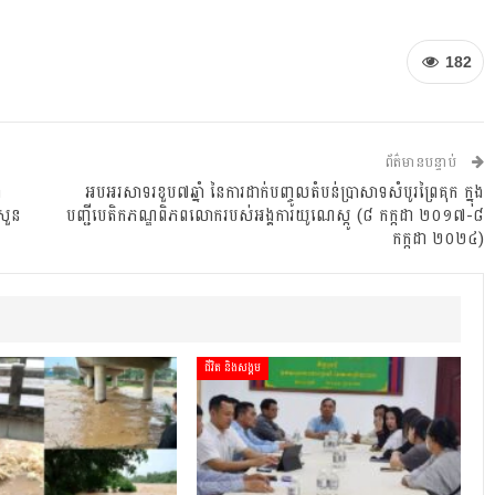
182
ព័ត៌មានបន្ទាប់
ា
អបអរសាទរខួប៧ឆ្នាំ នៃការដាក់បញ្ចូលតំបន់ប្រាសាទសំបូរព្រៃគុក ក្នុង
សួន
បញ្ជីបេតិកភណ្ឌពិភពលោករបស់អង្គការយូណេស្កូ (៨ កក្កដា ២០១៧-៨
កក្កដា ២០២៤)
ជីវិត និងសង្គម