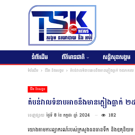
ទំព័រដើម
ព័ត៌មានជាតិ
សន្តិសុខសង្គម
ទំព័រដើម
ជីវិត និងសង្គម
តំបន់វាលទំនាបអាចនឹងមានភ្លៀងធ្លាក់ ២៥ភាគរយ នៃផ្
ជីវិត និងសង្គម
តំបន់វាលទំនាបអាចនឹងមានភ្លៀងធ្លាក់ ២៥ភ
ចេញផ្សាយ
ថ្ងៃទី 8 ខែ កក្កដា ឆ្នាំ 2024
182
យោងតាមការព្យាករណ៍របស់ក្រសួងធនធានទឹក និងឧតុនិយម បានឲ្