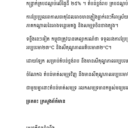
កន្ត្រាក់គ្របដណ្ដប់លើផ្ទៃដី ២៥% ។ តំបន់ខ្ពង់រាប គ្របដណ
ការប្រែប្រួលអាកាសធាតុដែលអាចមានភ្លៀងធ្លាក់នេះគឺអាស្
ភាគកណ្តាលនៃអាងទន្លេមេគង្គ និងសមុទ្រចិនខាងត្បូង។
ទន្ទឹងនេះទៀត កម្ពុជាត្រូវបានគេព្យាករណ៍ថា ទទួលរងការប្
អប្បបរមា២៣°C និងសីតុណ្ហភាពអតិបរមា៣២°C។
ដោយឡែក សម្រាប់តំបន់ខ្ពង់រាប នឹងមានសីតុណ្ហភាពអប្ប
ចំណែកឯ តំបន់មាត់សមុទ្រវិញ នឹងមានសីតុណ្ហភាពអប្បប
ជាមួយគ្នានោះតំបន់មាត់សមុទ្រ រលកសមុទ្រមានកម្ពស់មធ្យមអ
ប្រភព៖ ក្រសួងព័ត៌មាន