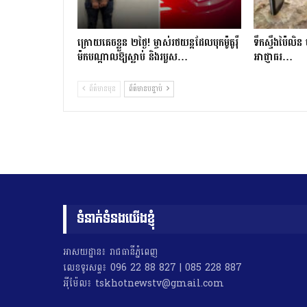
ក្រោយ​គេចខ្លួន ២​ថ្ងៃ​! ម្ចាស់​រថយន្ត​ដែល​បុក​ម៉ូតូ​រ៉ឺ​
ទឹកស្ទឹងប៉ៃលិន 
ម៉ក​បណ្តាល​ឱ្យ​ស្លាប់ និង​របួស…
អាជ្ញាធរ…
ព័ត៌មានមុន
ព័ត៌មានបន្ទាប់
ទំនាក់ទំនងយើងខ្ញុំ
អាសយដ្ឋាន៖ រាជធានីភ្នំពេញ
លេខទូរសព្ទ៖ 096 22 88 827 | 085 228 887
អុីម៉ែល៖ tskhotnewstv@gmail.com