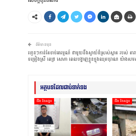
សេចក្តីជូនដំណឹង
ព័ត៌មានមុន
ហ្វេនៗកាន់តែចាប់អារម្មណ៍ ជាមួយនឹងស្ទាយ៍ដ៏ស្រស់ស្អាត របស់ តារ
ចម្រៀងស្រី ពេជ្រ សោភា ពេលបង្ហាញខ្លួនក្នុងឈុតបុរាណ យ៉ាងសម
អត្ថបទដែលជាប់ទាក់ទង
ជីវិត និងសង្គម
ជីវិត និងសង្គម