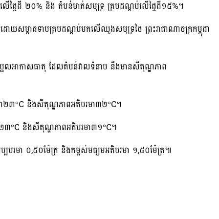
្ដប់លើផ្ទៃដី ២០% និង តំបន់មាត់សមុទ្រ គ្របដណ្ដប់លើផ្ទៃដី១៥%។
រ័យដោយសម្ពាធទាបគ្របដណ្ដប់មកលើឈូងសមុទ្រថៃ ព្រះរាជាណាចក្រកម្ពុជា
រែប្រួលអាកាសធាតុ ដែលតំបន់វាលទំនាប នឹងមានសីតុណ្ហភាព
បរមា២៣°C និងសីតុណ្ហភាពអតិបរមា៣២°C។
រមា២៣°C និងសីតុណ្ហភាពអតិបរមា៣១°C។
ប្បបរមា ០,៥០ម៉ែត្រ និងកម្ពស់មធ្យមអតិបរមា ១,៥០ម៉ែត្រ៕