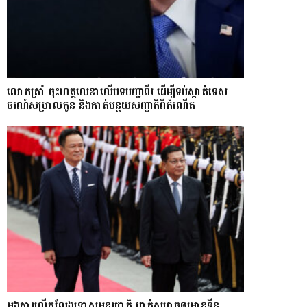
លោក​ត្រាំ ចុះហត្ថលេខាលើបទបញ្ជាពីរ ដើម្បីទប់ស្កាត់ទេស​
ចរណ៍សម្រាលកូន និងកាត់បន្ថយសញ្ជាតិពីកំណើត
អង្គការលើកលែងទោសអន្តរជាតិ ដាក់សម្ពាធឲ្យអានុទីន