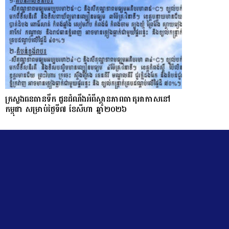
ក្រសួងធនធានទឹក ជូនដំណឹងអំពីស្ថានភាពធាតុអាកាសនៅ
កម្ពុជា សម្រាប់ថ្ងៃទី៧ ខែសីហា ឆ្នាំ២០២៦