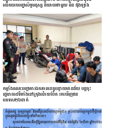
លើកយកបញ្ហាសិទ្ធមនុស្ស និយាយជាមួយ មីន អ៊ុងឡាំង
កម្លាំងគណ:បញ្ជាការឯកភាពខេត្តបន្ទាយមានជ័យ បន្តចុះ
រដ្ឋបាល៥ទីតាំងនៅក្រុងប៉ោយប៉ែត រកឃើញជន
បរទេស២៦នាក់