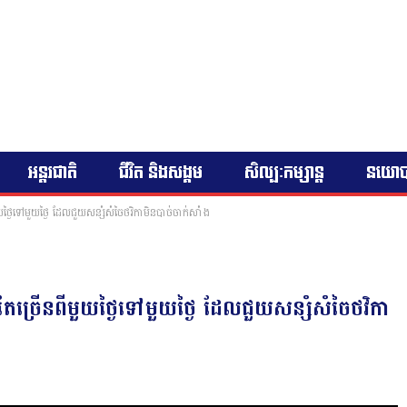
អន្តរជាតិ
ជីវិត និងសង្គម
សិល្បៈកម្សាន្ត
នយោ
មួយថ្ងៃទៅមួយថ្ងៃ ដែលជួយសន្សំសំចៃថវិកាមិនបាច់ចាក់សាំង
់តែច្រើនពីមួយថ្ងៃទៅមួយថ្ងៃ ដែលជួយសន្សំសំចៃថវិកា