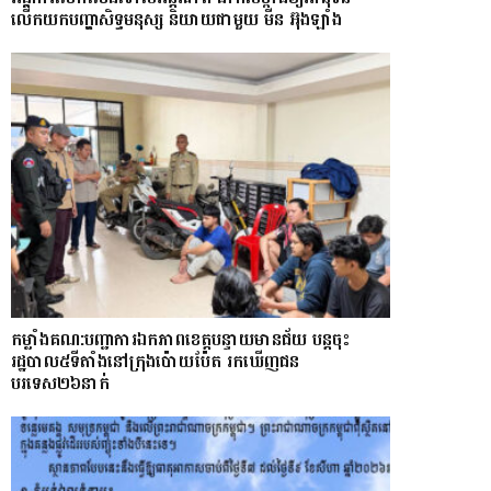
លើកយកបញ្ហាសិទ្ធមនុស្ស និយាយជាមួយ មីន អ៊ុងឡាំង
កម្លាំងគណ:បញ្ជាការឯកភាពខេត្តបន្ទាយមានជ័យ បន្តចុះ
រដ្ឋបាល៥ទីតាំងនៅក្រុងប៉ោយប៉ែត រកឃើញជន
បរទេស២៦នាក់