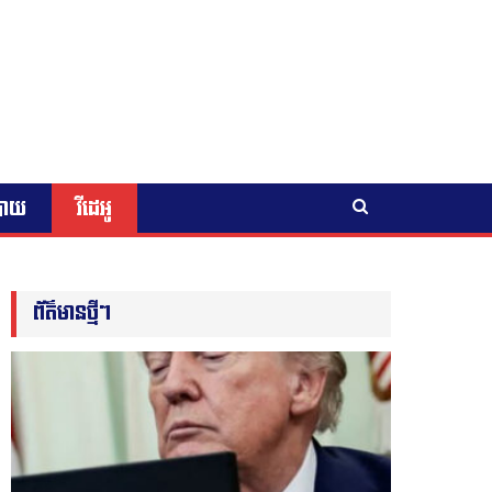
បាយ
វីដេអូ
ព័ត៌មានថ្មីៗ