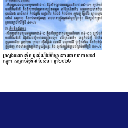
ក្រសួងធនធានទឹក ជូនដំណឹងអំពីស្ថានភាពធាតុអាកាសនៅ
កម្ពុជា សម្រាប់ថ្ងៃទី៧ ខែសីហា ឆ្នាំ២០២៦