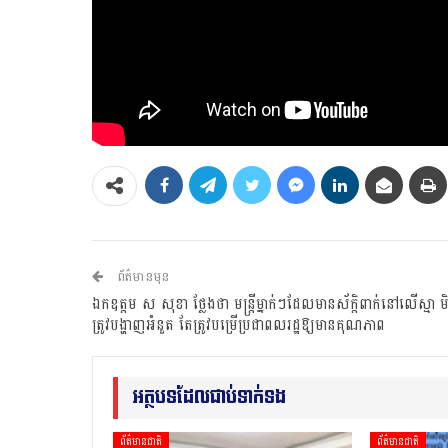
ព័ត៌មានមុន
ឯកឧត្តម ស សុខា ថ្លែងថា មន្ត្រីម្នាក់ៗដែលមានស័ក្ដិពាក់នៅលើស្មា ម
ត្រូវបង្ហាញអំនួត តែត្រូវបម្រើប្រជាពលរដ្ឋឱ្យមានគុណភាព
អត្ថបទដែលជាប់ទាក់ទង
ព័ត៌មានជាតិ
ព័ត៌មានជាតិ