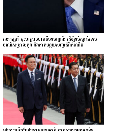
លោក​ត្រាំ ចុះហត្ថលេខាលើបទបញ្ជាពីរ ដើម្បីទប់ស្កាត់ទេស​
ចរណ៍សម្រាលកូន និងកាត់បន្ថយសញ្ជាតិពីកំណើត
អង្គការលើកលែងទោសអន្តរជាតិ ដាក់សម្ពាធឲ្យអានុទីន