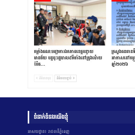
កម្លាំងគណ:បញ្ជាការឯកភាពខេត្តបន្ទាយ
ក្រសួងធនធានទឹ
មានជ័យ បន្តចុះរដ្ឋបាល៥ទីតាំងនៅក្រុងប៉ោយ
អាកាសនៅកម្ពុ
ប៉ែត…
ឆ្នាំ២០២៦
ព័ត៌មានមុន
ព័ត៌មានបន្ទាប់
ទំនាក់ទំនងយើងខ្ញុំ
អាសយដ្ឋាន៖ រាជធានីភ្នំពេញ