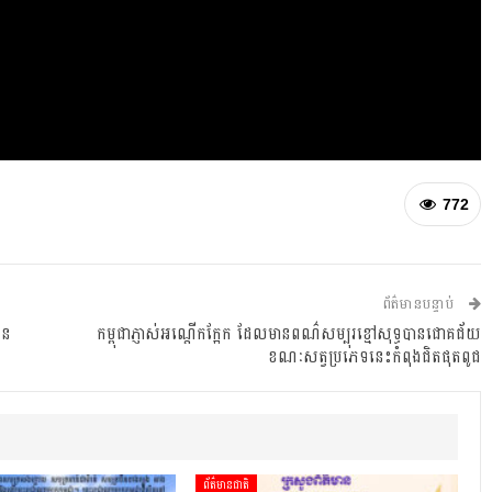
772
ព័ត៌មានបន្ទាប់
ិន
កម្ពុជាភ្ញាស់អណ្តើកក្អែក ដែលមានពណ៌សម្បុរខ្មៅសុទ្ធបានជោគជ័យ
ខណៈសត្វប្រភេទនេះកំពុងជិតផុតពូជ
ព័ត៌មានជាតិ