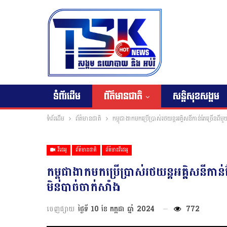
ទំព័រដើម
ព័ត៌មានជាតិ
សន្តិសុខសង្គម
ទំព័រដើម
ព័ត៌មានជាតិ
កម្ពុជាងាកមកប្រើប្រាស់រថយន្តអគ្គិសនីកាន់តែច្រើនពី
វីដេអូ
ព័ត៌មានជាតិ
ព័ត៌មានវីដេអូ
កម្ពុជាងាកមកប្រើប្រាស់រថយន្តអគ្គិសនីកាន
មិនបាច់ចាក់សាំង
ចេញផ្សាយ
ថ្ងៃទី 10 ខែ កក្កដា ឆ្នាំ 2024
772