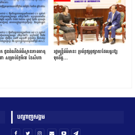
ក ជូនដំណឹងអំពីស្ថានភាពធាតុ
រដ្ឋមន្ត្រីព័ត៌មាន៖ ប្រព័ន្ធផ្សព្វផ្សាយដែលគួរឱ្យ
ជា សម្រាប់ថ្ងៃទី៧ ខែសីហា
ទុកចិត្ត…
បណ្តាញសង្គម