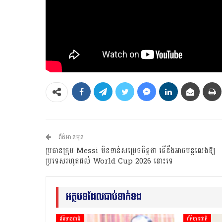
ព័ត៌មានមុន
ប្រធានក្រុម Messi មិនទាន់សម្រេចចិត្តថា តើនឹងអាចបន្តលេងឱ្យ
ប្រទេសរហូតដល់ World Cup 2026 នោះទេ
អត្ថបទដែលជាប់ទាក់ទង
ព័ត៌មានជាតិ
ព័ត៌មានជាតិ