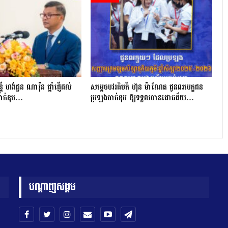
រី ហង់ជួន ណារ៉ុន ផ្តាំផ្ញើដល់
សម្តេចបវរធិបតី ហ៊ុន ម៉ាណែត ជូនពរបេក្ខជន
បាក់ឌុប…
ប្រឡងបាក់ឌុប ឱ្យទទួលបានជោគជ័យ…
បណ្តាញសង្គម