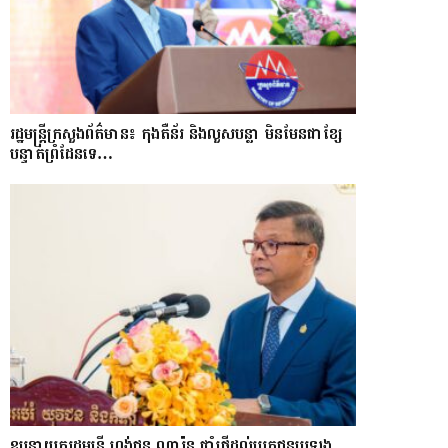
រដ្ឋមន្ត្រីក្រសួងព័ត៌មាន៖ កុងតឺន័រ និងលួសបន្លា មិនមែនជាខ្សែ
បន្ទាត់ព្រំដែនទេ…
ឧបនាយករដ្ឋមន្ត្រី ហង់ជួន ណារ៉ុន ផ្តាំផ្ញើដល់បេក្ខជនប្រឡង