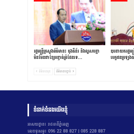
រដ្ឋមន្ត្រីក្រសួងព័ត៌មាន៖ កុងតឺន័រ និងលួសបន្លា
ឧបនាយករដ្ឋមន្ត្
មិនមែនជាខ្សែបន្ទាត់ព្រំដែនទេ…
បេក្ខជនប្រឡង
ព័ត៌មានមុន
ព័ត៌មានបន្ទាប់
ទំនាក់ទំនងយើងខ្ញុំ
អាសយដ្ឋាន៖ រាជធានីភ្នំពេញ
លេខទូរសព្ទ៖ 096 22 88 827 | 085 228 887