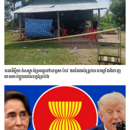
ករណីប្ដីចាក់សម្លាប់ប្រពន្ធនៅខេត្តតាកែវ ជនដៃដល់ត្រូវបានកម្លាំងជំនាញ
តាមចាប់ខ្លួនដល់ខេត្តព្រៃវែង