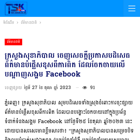
ទំព័រដើម
ព័ត៌មានជាតិ
ព័ត៌មានជាតិ
ក្រសួងសុខាភិបាល ចេញសេចក្តីប្រកាសបដិសេធ
ព័ត៌មានបំផ្លើសខុសពីការពិត ដែលចែកចាយលើ
បណ្តាញសង្គម Facebook
ចេញផ្សាយ
ថ្ងៃទី 27 ខែ តុលា ឆ្នាំ 2023
91
ភ្នំពេញ៖ ក្រសួងសុខាភិបាល សូមបដិសេធទាំងស្រុងចំពោះការចុះផ្សាយ
ព័ត៌មានបំផ្លើសខុសពីការពិត ដែលបានបង្ហោះចែកចាយនៅក្នុងប្រព័ន្ធ
ទំនាក់ទំនងសង្គម Facebook នៅថ្ងៃទី២៥ ខែតុលា ឆ្នាំ២០២៣ នេះ
ដោយបានសរសេរមានខ្លឹមសារថា៖ “ក្រសួងសុខាភិបាលបានសម្រេចបិទ