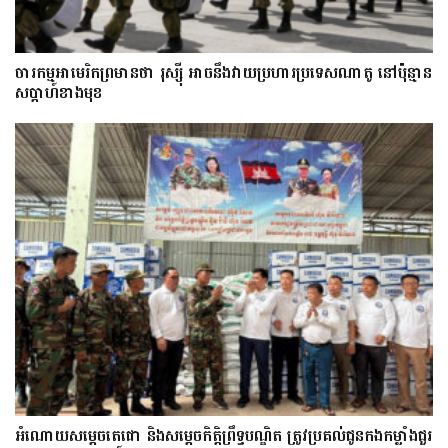
ចារកម្ម​អាមេរិក​ព្រមាន​ថា​ រុស្ស៊ី​ អាចនឹងវាយប្រហារប្រទេស​​ណា​តូ ​នៅ​ប៉ុន្មាន​
សប្តាហ៍​​ខាង​មុខ​​
អំណោយសម្តេចតេជោ និងសម្តេចកិត្តិព្រឹទ្ធបណ្ឌិត ត្រូវប្រគល់ជូនកងកម្លាំងជួរ