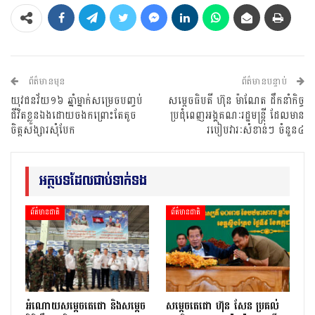
ព័ត៌មានមុន
ព័ត៌មានបន្ទាប់
យុវជនវ័យ១៦ ឆ្នាំម្នាក់សម្រេចបញ្ចប់
សម្តេចធិបតី ហ៊ុន ម៉ាណែត ដឹកនាំកិច្ច
ជីវិតខ្លួនឯងដោយចងកព្រោះតែតូច
ប្រជុំពេញអង្គគណៈរដ្ឋមន្ត្រី ដែលមាន
ចិត្តសង្សារសុំបែក
របៀបវារៈសំខាន់ៗ ចំនួន៤
អត្ថបទដែលជាប់ទាក់ទង
ព័ត៌មានជាតិ
ព័ត៌មានជាតិ
អំណោយសម្តេចតេជោ និងសម្តេច
សម្តេចតេជោ ហ៊ុន សែន ប្រគល់