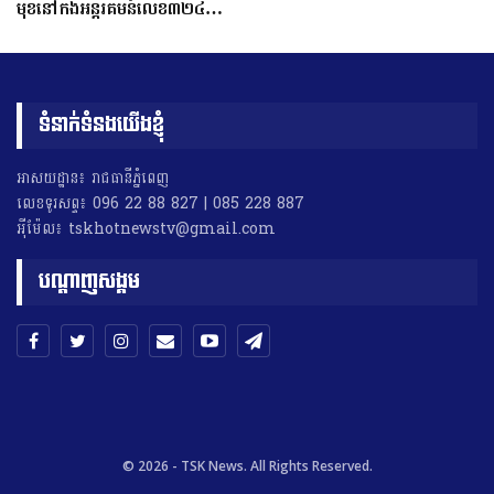
មុខនៅកងអន្តរគមន៍លេខ៣២៤…
ទំនាក់ទំនងយើងខ្ញុំ
អាសយដ្ឋាន៖ រាជធានីភ្នំពេញ
លេខទូរសព្ទ៖ 096 22 88 827 | 085 228 887
អុីម៉ែល៖ tskhotnewstv@gmail.com
បណ្តាញសង្គម
© 2026 - TSK News. All Rights Reserved.