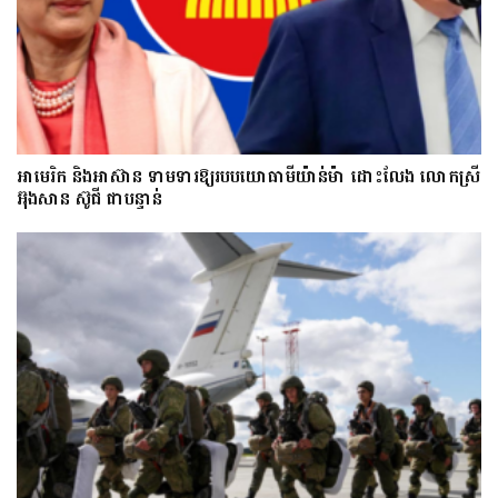
អាមេរិក និងអាស៊ាន ទាមទារឱ្យ​របបយោធាមីយ៉ាន់ម៉ា​ ដោះ​លែង​ លោកស្រី
អ៊ុងសាន ស៊ូជី ជា​បន្ទាន់