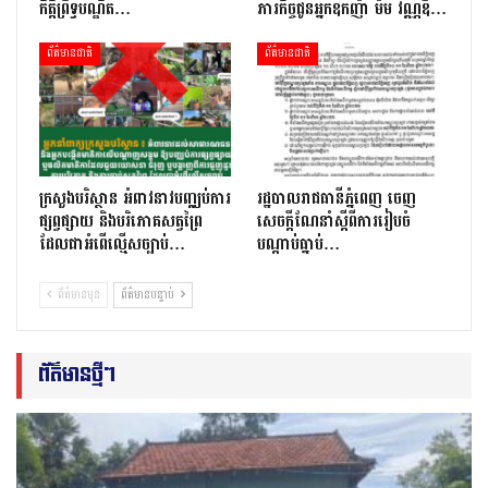
កិត្តិព្រឹទ្ធបណ្ឌិត…
ភារកិច្ចជូនអ្នកឧកញ៉ា ម៉ម វណ្ណឌី…
ព័ត៌មានជាតិ
ព័ត៌មានជាតិ
ក្រសួងបរិស្ថាន អំពាវនាវបញ្ឈប់ការ
រដ្ឋបាលរាជធានីភ្នំពេញ ចេញ
ផ្សព្វផ្សាយ និងបរិភោគសត្វព្រៃ
សេចក្ដីណែនាំស្ដីពីការរៀបចំ
ដែលជាអំពើល្មើសច្បាប់…
បណ្ដាប់ធ្នាប់…
ព័ត៌មានមុន
ព័ត៌មានបន្ទាប់
ព័ត៌មានថ្មីៗ