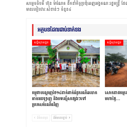
សម្តេចធិបតី ហ៊ុន ម៉ាណែត ដឹកនាំកិច្ចប្រជុំពេញអង្គគណៈរដ្ឋមន្ត្រី ដ
មានរបៀបវារៈសំខាន់ៗ ចំនួន៤
អត្ថបទដែលជាប់ទាក់ទង
សន្តិសុខសង្គម
សន្តិសុខសង្គម
កម្ពុជាបណ្ដេញថៃ១៤នាក់ពាក់ព័ន្ធករណីឆបោក
សោកនាដកម្ម​នៅ​ស
តាមអនឡាញ និងបទល្មើសផ្សេងៗទៅ
មហាផ្ទៃ…
ប្រទេសកំណើតវិញ
ព័ត៌មានមុន
ព័ត៌មានបន្ទាប់