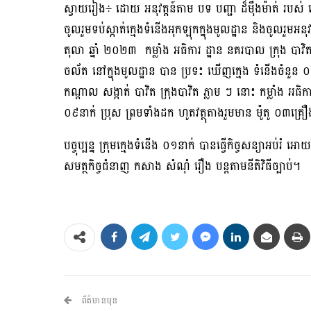
ស្វាយរៀង÷ ដោយ អនុវត្តន៍តាម បទ បញ្ជា ដ៏ម៉ឺងម៉ាត់ របស់ 
ចូលរួមទប់ស្កាត់ក្មេងទំនើងអុកឡុកក្នុងមូលដ្ឋាន និងចូលរួម
តុលា ឆ្នាំ ២០២៣ កម្លាំង អធិការ ដ្ឋាន នគរបាល ក្រុង បាវ
ចល័ត នៅក្នុងមូលដ្ឋាន បាន ប្រទះ ឃេីញក្មេង ទំនេីងចំនួន ០២ ក្
កណ្តាល សង្កាត់ បាវិត ក្រុងបាវិត ភ្លាម ៗ នោះ កម្លាំង អធិក
០៩នាក់ ប្រុស ព្រមទាំងដក ហូតវត្ថុតាងរួមមាន ម៉ូតូ ០៣គ្
បច្ចុប្បន្ន ក្រុមក្មេងទំនើង ០១នាក់ បានធ្វើកិច្ចសន្យាអប់
សមត្ថកិច្ចជំនាញ កសាង សំណុំ រឿង បន្តតាមនីតិវិធីច្បាប់។
ព័ត៌មានមុន