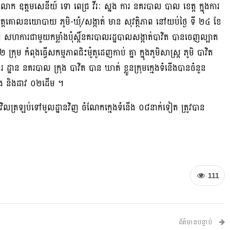
លោក ឧត្ដមសេនីយ៍ ទោ ពេជ្រ វីរៈ ស្នង ការ នគរបាល បាល ខេត្ត ក្នុងការ
អនុវត្តគោលនយោបាយ ភូមិ-ឃុំ/សង្កាត់ មាន សុវត្ថិភាព នៅយប់ថ្ងៃ ទី ២៤ ខែ
ិត សហការជាមួយកម្លាំងប៉ុស្តិ៍នគរបាលរដ្ឋបាលសង្កាត់បាវិត បានចេញល្បាត
រុម កំពុងធ្វើសកម្មភាពជិះម៉ូតូដេញកាប់ គ្នា ក្នុងភូមិសាស្ត្រ ភូមិ បាវិត
ារ ដ្ឋាន នគរបាល ក្រុង បាវិត បាន ឃាត់ ខ្លួនក្រុមក្មេងទំនើងបានចំនួន
រឿង និងដាវ ០២ដេីម ។
រំ អោយវិលត្រឡប់ទៅមូលដ្ឋានវិញ ចំណែកក្មេងទំនើង ០៨នាក់ទៀត ត្រូវបាន
111
ព័ត៌មានបន្ទាប់