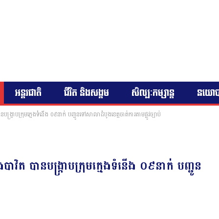
អន្តរជាតិ
ជីវិត និងសង្គម
សិល្បៈកម្សាន្ត
នយោ
ង្ក្រាបក្រុមក្មេងទំនើង ០៩នាក់ បញ្ជូនទៅសាលាដំបូងខេត្តចាត់ការតាមផ្លូវច្បាប់
ាវិត បានបង្ក្រាបក្រុមក្មេងទំនើង ០៩នាក់ បញ្ជូន