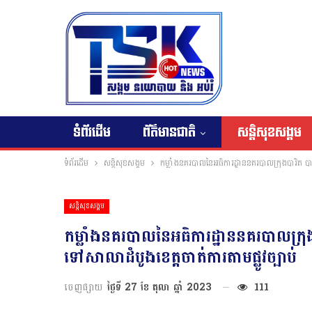
ទំព័រដើម
ព័ត៌មានជាតិ
សន្តិសុខសង្គម
ទំព័រដើម
សន្តិសុខសង្គម
កម្លាំងនគរបាលនៃអធិការដ្ឋាននគរបាលក្រុងបាវិត បានប
សន្តិសុខសង្គម
កម្លាំងនគរបាលនៃអធិការដ្ឋាននគរបាលក្រុងប
ទៅសាលាដំបូងខេត្តចាត់ការតាមផ្លូវច្បាប់
ចេញផ្សាយ
ថ្ងៃទី 27 ខែ តុលា ឆ្នាំ 2023
111