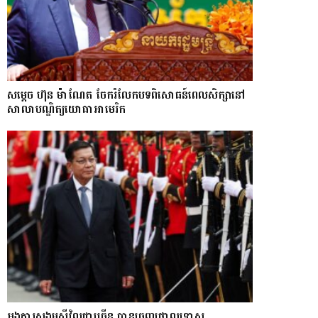
សម្តេច ហ៊ុន ម៉ាណែត ចែករំលែកបទពិសោធន៍ពេលសិក្សានៅ
សាលាបណ្ឌិត្យ​យោ​ធា​អាមេរិក
អង្គការសង្គមស៊ីវិលជាច្រើន បានចេញថ្កោលទោស