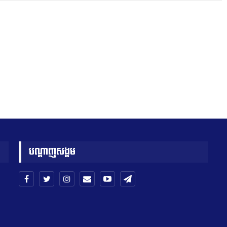
បណ្តាញសង្គម