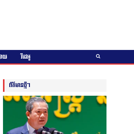
បាយ
វីដេអូ
ព័ត៌មានថ្មីៗ