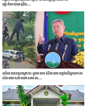
រដ្ឋាភិបាលអានុទីន…
អភិបាលខេត្តកណ្ដាល ព្រមានចាត់វិធានការក្ដៅលើអ្នកចោល
សំរាមពាសវាលពាសកាល…