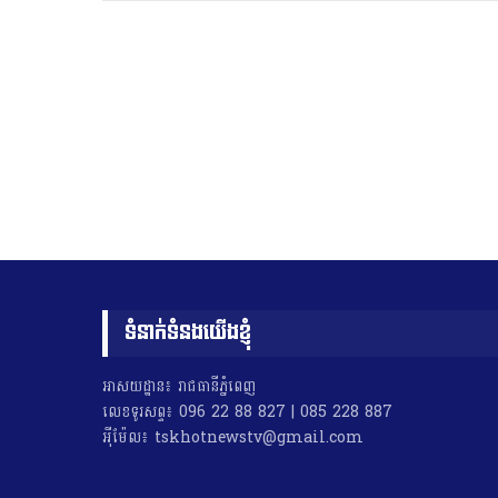
ទំនាក់ទំនងយើងខ្ញុំ
អាសយដ្ឋាន៖ រាជធានីភ្នំពេញ
លេខទូរសព្ទ៖ 096 22 88 827 | 085 228 887
អុីម៉ែល៖ tskhotnewstv@gmail.com