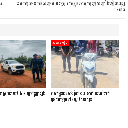
ែល
ឆក់កាបូបមិនបានសម្រេច ជិះម៉ូតូ គេចខ្លួនទៅបុកម៉ូតូមួយគ្រឿងទៀតពេញ
ទំហឹង
សន្តិសុខសង្គម
្រុក​វាល​វែង ៖ រដ្ឋមន្ត្រី​ក្រសួង
ឃាត់ខ្លួនជនសង្ស័យ ០៣ នាក់ ករណីធាក់
ប្លន់យកម៉ូតូនៅខណ្ឌសែនសុខ