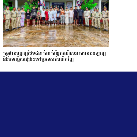
កម្ពុជាបណ្ដេញថៃ១៤នាក់ពាក់ព័ន្ធករណីឆបោកតាមអនឡាញ
និងបទល្មើសផ្សេងៗទៅប្រទេសកំណើតវិញ