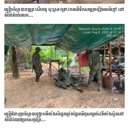
មន្រ្តីបរិស្ថានខេត្តព្រះសីហនុ ចុះស្រាវជ្រាវករណីទឹកសមុទ្រឡើងពណ៌ខ្មៅ នៅ
តំបន់ទំនប់រលក…
មន្ត្រីជំនាញបរិស្ថានបង្រ្កាបទីតាំងសិប្បកម្មកែច្នៃឈើខុសច្បាប់៤ទីតាំងស្ថិតនៅ
តំបន់ដែនជម្រកសត្វព្រៃ…