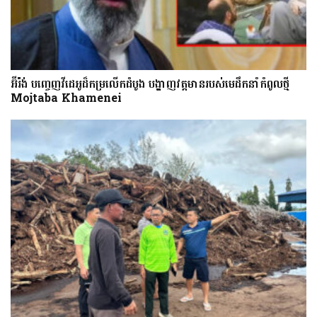
អ៊ីរ៉ង់ បញ្ចេញវីដេអូដ៏កម្រលើក​ដំបូង បង្ហាញ​វត្តមាន​​​របស់​​មេដឹកនាំកំពូលថ្មី
Mojtaba Khamenei