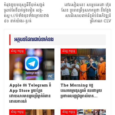
កំពុងជួយមនុស្សពីដីបាក់សង្កត់
នៅរសៀលនេះ សម្តេចតេជោ ហ៊ុន
ស្រាប់តែដីបាក់ម្តងទៀត សង្ក-
សែន ប្រធានព្រឹទ្ធសភាកម្ពុជា នឹងថ្លែង
ត់ស្ល-ា.//ប់ទាំងមុនទាំងក្រោយជាង
សារពិសេសពាក់ព័ន្ធតំបន់អភិវឌ្ឍន៍
៥០ នាក់យ៉ាងរ-ន្ធ/ត់
ត្រីកោណ CLV
អត្ថបទដែលជាប់ទាក់ទង
សិល្បៈកម្សាន្ត
សិល្បៈកម្សាន្ត
Apple ដក Telegram ពី
The Morning បន្ត
App Store មួយភ្លែត
បេសកកម្មមនុស្សធម៌ ឈរជាមួយ
ដោយសារមានអ្នកប្រើម្នាក់បំពាន
ប្រជាពលរដ្ឋក្នុងគ្រាលំបាក…
គោលការណ៍
សិល្បៈកម្សាន្ត
សិល្បៈកម្សាន្ត