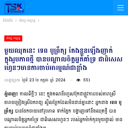
ទំព័រដើម
សិល្បៈកម្សាន្ត
សិល្បៈកម្សាន្ត
មួយឈុតនេះ ទេព បូព្រឹក្ស តែងខ្លួនឡើងញាក់
ក្នុងរូបភាពថ្មី បានបណ្តាលចិត្តអ្នកគាំទ្រ ជាពិសេស
ហ្វេនៗមានការចាប់អារម្មណ៍ជាខ្លាំង
ចេញផ្សាយ
ថ្ងៃទី 23 ខែ កក្កដា ឆ្នាំ 2024
551
ភ្នំពេញ៖
​កាលពីថ្មីៗ នេះ ក្នុងគណនីហ្វេសប៊ុកជាផ្លូវការរបស់តារាស្រី
តារាចម្រៀងស្រីឯករាជ្យ ស្ទីលប្លែកដែលមិនជាន់គ្នានោះ អ្នកនាង
ទេព បូ
ព្រឹក្ស
បានចែកចាយ​នៅរូបភាព ទាក់ភ្នែក បង្ហាញទៅនឹងឈុតថ្មី បាន
បណ្តាលចិត្តអ្នកគាំទ្រ ជាពិសេសហ្វេនៗ របស់អ្នកម៉ាក់កូនមួយផ្ទាល់ មាន