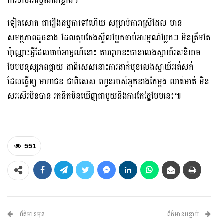
ការចាប់អារម្មណ៍ជាខ្លាំង។
ទៀតសោត ជារឿងធម្មតាទៅហើយ សម្រាប់តារាស្រីដែល មាន
សមត្ថភាពដូច​នាង ដែលតុបតែងស្ទីលប្លែក​ចាប់អារម្មណ៍ប្លែកៗ មិនត្រឹមតែ
ប៉ុណ្ណោះអ្វីដែលចាប់អាម្មណ៍នោះ តារារូបនេះបានលេងស្ទាយ៍រសនិយម
បែបមនុស្សភពផ្កាយ ជាពិសេសនោះការផាត់មុខលេងស្ទាយ៍អត់សក់
ដែលធ្វើឲ្យ មហាជន ជាពិសេស​ ហ្វេនរបស់អ្នកនាងតែម្តង​ លាត់មាត់ មិន
សរសើរមិនបាន រកនឹកមិនឃើញជាមួយនឹងការកែច្នៃបែបនេះ៕
551
ព័ត៌មានមុន
ព័ត៌មានបន្ទាប់