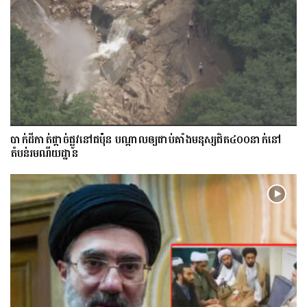
​បាក់​ដី​កាត់ផ្តាច់ផ្លូវ​​នៅជប៉ុន បណ្តាល​ឲ្យ​ជាប់​គាំង​​​មនុស្ស​ជិត​៤០០នាក់​នៅ
តំបន់រមណីយដ្ឋាន​