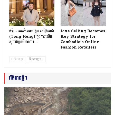
ឥទ្ធិពលរបស់លោក ងួន សៀងហេង
Live Selling Becomes
(Tong Heng) ក្នុងការលើក
Key Strategy for
ស្ទួយវប្បធម៌អាហារ…
Cambodia’s Online
Fashion Retailers
ព័ត៌មានមុន
ព័ត៌មានបន្ទាប់
ព័ត៌មានថ្មីៗ