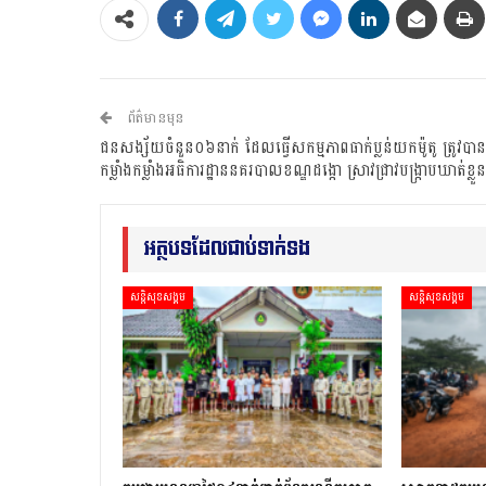
ព័ត៌មានមុន
ជនសង្ស័យចំនួន០៦នាក់ ដែលធ្វើសកម្មភាពធាក់ប្លន់យកម៉ូតូ ត្រូវបាន
កម្លាំងកម្លាំងអធិការដ្ឋាននគរបាលខណ្ឌដង្កោ ស្រាវជ្រាវបង្ក្រាបឃាត់ខ្លួន
អត្ថបទដែលជាប់ទាក់ទង
សន្តិសុខសង្គម
សន្តិសុខសង្គម