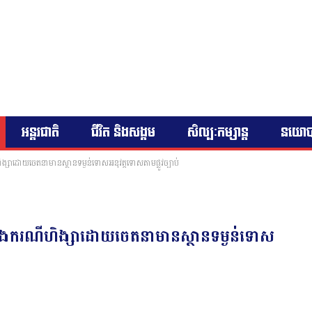
អន្តរជាតិ
ជីវិត និងសង្គម
សិល្បៈកម្សាន្ត
នយោ
ិង្សាដោយចេតនាមានស្ថានទម្ងន់ទោសអនុវត្តទោសតាមផ្លួវច្បាប់
ក្នុងករណីហិង្សាដោយចេតនាមានស្ថានទម្ងន់ទោស