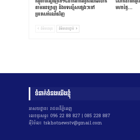
កម្ពុជាបណ្ដេញថៃ១៤នាក់ពាក់ព័ន្ធករណីឆបោក
សោកនាដកម្ម​នៅ​ស
តាមអនឡាញ និងបទល្មើសផ្សេងៗទៅ
មហាផ្ទៃ…
ប្រទេសកំណើតវិញ
ព័ត៌មានមុន
ព័ត៌មានបន្ទាប់
ទំនាក់ទំនងយើងខ្ញុំ
អាសយដ្ឋាន៖ រាជធានីភ្នំពេញ
លេខទូរសព្ទ៖ 096 22 88 827 | 085 228 887
អុីម៉ែល៖ tskhotnewstv@gmail.com