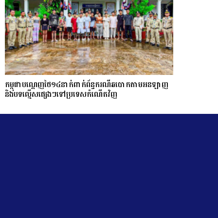
កម្ពុជាបណ្ដេញថៃ១៤នាក់ពាក់ព័ន្ធករណីឆបោកតាមអនឡាញ
និងបទល្មើសផ្សេងៗទៅប្រទេសកំណើតវិញ