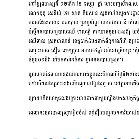
នៅថ្ងៃព្រហស្បតិ៍ ១២កេីត ខែ អស្សុជ ឆ្នាំ ថោះបញ្ចស័កព.
លោកឧត្ម សេនីយ៍ ទោ សាត គឹមសាន ស្នងការនៃស្នងការដ្ឋានន
ការរងផែនការងារ នគរបាល ព្រហ្មទ័ណ្ឌ លោកវរសេ នី យ៍ទោ ស
ប៉ុស្តិ៍នគរបាលរដ្ឋបាលឈើ ទាលធ្វេី ការឃាត់ខ្លួនជនសង័្ស 
ឈើទាល ស្រុកបាណន់ ខេត្តបាត់ដំបងពាក់ព័ន្ធករណីហិ-ង្សា
ឈ្មោះសេង ជឿត ភេទប្រុស អាយុ៤៤ឆ្នាំ រស់នៅភូមិបបុះ ឃុំ
ចំនួន០១និង នាំមកកាន់អធិការ ដ្ឋាននគរបាលស្រុក។
មូលហេតុដែលឈានដល់ការឃាត់ខ្លួននេះគឺកាលពីថ្ងៃទី២៥ខែត
ទៅលើជនរងគ្រោះខាងលេីបណ្តាលឱ្យរងរបួ ស នៅប្រអប់ជេីងខាងឆ
ក្រោយកេីតហេតុជនរងគ្រោះបានដាក់ពាក្យបណ្តឹងមកសមត្ថកិច្ចនគរ
ពេលនេះនគរបាលស្រុករៀបចំសំ ណុំរឿងបញ្ជូនមកការិយាល័យជំ 