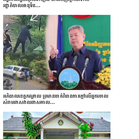
រដ្ឋាភិបាលអានុទីន…
អភិបាលខេត្តកណ្ដាល ព្រមានចាត់វិធានការក្ដៅលើអ្នកចោល
សំរាមពាសវាលពាសកាល…