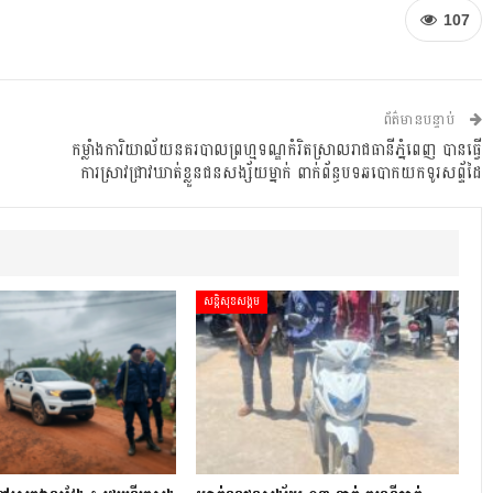
107
ព័ត៌មានបន្ទាប់
កម្លាំងការិយាល័យនគរបាលព្រហ្មទណ្ឌកំរិតស្រាលរាជធានីភ្នំពេញ បានធ្វើ
ការស្រាវជ្រាវឃាត់ខ្លួនជនសង្ស័យម្នាក់ ពាក់ព័ន្ធបទឆបោកយកទូរសព្ទ័ដៃ
សន្តិសុខសង្គម