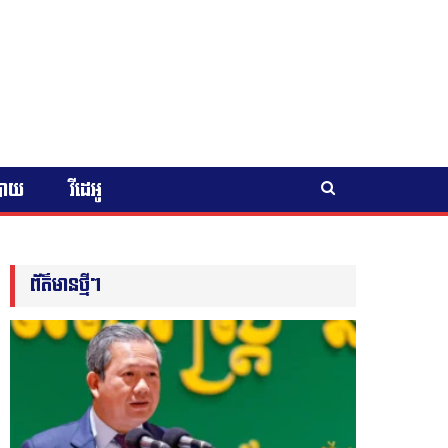
បាយ
វីដេអូ
ព័ត៌មានថ្មីៗ