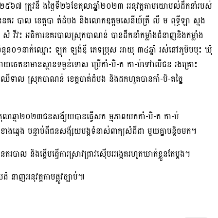
ស.២៥៦៧ ត្រូវនឹ ងថ្ងៃទី២៦ខែតុលាឆ្នាំ២០២៣ អនុវត្តតាមយោបល់ដឹកនាំរបស់
គរ បាល ខេត្តបា ត់ដំបង និងលោកឧត្តមសេនីយ៍ត្រី លឹ ម ពុទ្ធីឡា ស្នង
ំ វីវះ អធិការនគរបាលស្រុកបាណន់ បានដឹកនាំកម្លាំងជំនាញនិងកម្លាំង
យចំនួន០១នាក់ឈ្មោះ ឡុក ឡង់ឌី ភេទប្រុស អាយុ ៣៤ឆ្នាំ រស់នៅភូមិបបុះ ឃុំ
ដោយចេតនាមានស្ថានទម្ងន់ទោស ប្រើកាំ-បិ-ត កា-ប់ទៅលើជន រងគ្រោះ
ឈើទាល ស្រុកបាណន់ ខេត្តបាត់ដំបង និងដកហូតបានកាំ-បិ-តច្នៃ
ុលាឆ្នា២០២៣ជនសង័្សយបានធ្វេីសក ម្មភាពយកកាំ-បិ-ត កា-ប់
្វេង បន្ទាប់ពីជនសង័្សយបង្កទំនាស់ពាក្យសំដីជា មួយគ្នាបន្តិចមក។
បាល និងផ្តេីមធ្វេីការស្រាវជ្រាវស៊េីបអង្កេតរហូតឃាត់ខ្លួនតែម្តង។
នាញអនុវត្តតាមផ្លូវច្បាប់៕