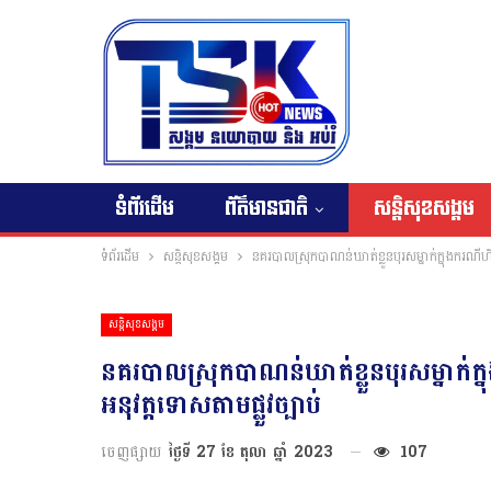
ទំព័រដើម
ព័ត៌មានជាតិ
សន្តិសុខសង្គម
ទំព័រដើម
សន្តិសុខសង្គម
នគរបាលស្រុកបាណន់ឃាត់ខ្លួនបុរសម្នាក់ក្នុងករណីហ
សន្តិសុខសង្គម
នគរបាលស្រុកបាណន់ឃាត់ខ្លួនបុរសម្នាក់
អនុវត្តទោសតាមផ្លួវច្បាប់
ចេញផ្សាយ
ថ្ងៃទី 27 ខែ តុលា ឆ្នាំ 2023
107