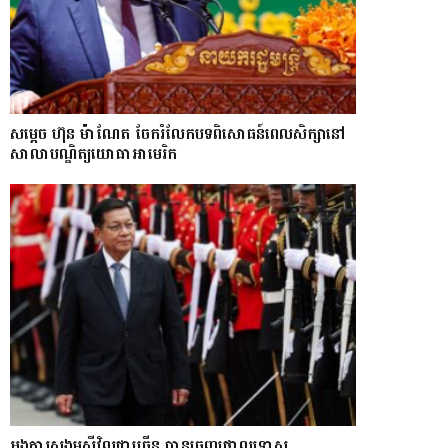
សម្តេច ហ៊ុន ម៉ាណែត ចែករំលែកបទពិសោធន៍ពេលសិក្សានៅ
សាលាបណ្ឌិត្យ​យោ​ធា​អាមេរិក
អង្គការសង្គមស៊ីវិលជាច្រើន បានចេញថ្កោលទោស