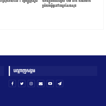
្រុក​វាល​វែង ៖ រដ្ឋមន្ត្រី​ក្រសួង
ឃាត់ខ្លួនជនសង្ស័យ ០៣ នាក់ ករណីធាក់
ប្លន់យកម៉ូតូនៅខណ្ឌសែនសុខ
បណ្តាញសង្គម