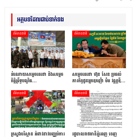
អត្ថបទដែលជាប់ទាក់ទង
ព័ត៌មានជាតិ
ព័ត៌មានជាតិ
អំណោយសម្តេចតេជោ និងសម្តេច
សម្តេចតេជោ ហ៊ុន សែន ប្រគល់
កិត្តិព្រឹទ្ធបណ្ឌិត…
ភារកិច្ចជូនអ្នកឧកញ៉ា ម៉ម វណ្ណឌី…
ព័ត៌មានជាតិ
ព័ត៌មានជាតិ
ក្រសួងបរិស្ថាន អំពាវនាវបញ្ឈប់ការ
រដ្ឋបាលរាជធានីភ្នំពេញ ចេញ