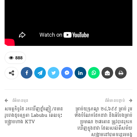
888
ព័ត៌មានមុន
ព័ត៌មានបន្ទាប់
សមត្ថកិច្ចថៃ​ រកឃើញថ្នាំញៀ./នមាន
គ្រាប់យុទ្ធភណ្ឌ ២៤,៦៩៩ គ្រាប់ រួម
រូបរាងដូចតុក្កតា Labubu ពេលចុះ
ទាំងបំណែកដែកនាវា និងអំបែងគ្រាប់
បង្រ្កាបហាង KTV
ប្រមាណ ២៧តោន ត្រូវបានរុករក
ឃើញក្នុងនាវា ដែលសល់ពីសម័យ
សង្គ្រាមនៅបាតទន្លេមេគង្គ