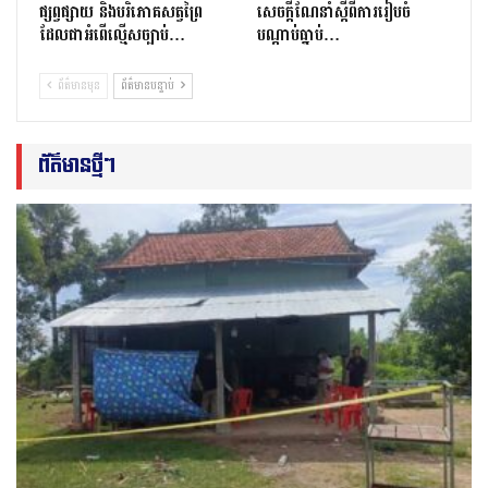
ផ្សព្វផ្សាយ និងបរិភោគសត្វព្រៃ
សេចក្ដីណែនាំស្ដីពីការរៀបចំ
ដែលជាអំពើល្មើសច្បាប់…
បណ្ដាប់ធ្នាប់…
ព័ត៌មានមុន
ព័ត៌មានបន្ទាប់
ព័ត៌មានថ្មីៗ