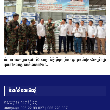
អំណោយសម្តេចតេជោ និងសម្តេចកិត្តិព្រឹទ្ធបណ្ឌិត ត្រូវប្រគល់ជូនកងកម្លាំងជួរ
មុខនៅកងអន្តរគមន៍លេខ៣២៤…
ទំនាក់ទំនងយើងខ្ញុំ
អាសយដ្ឋាន៖ រាជធានីភ្នំពេញ
លេខទូរសព្ទ៖ 096 22 88 827 | 085 228 887