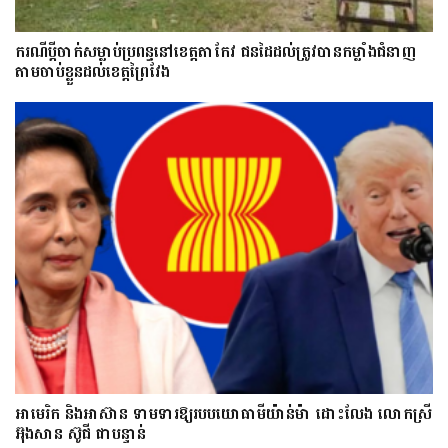
ករណីប្ដីចាក់សម្លាប់ប្រពន្ធនៅខេត្តតាកែវ ជនដៃដល់ត្រូវបានកម្លាំងជំនាញ
តាមចាប់ខ្លួនដល់ខេត្តព្រៃវែង
អាមេរិក និងអាស៊ាន ទាមទារឱ្យ​របបយោធាមីយ៉ាន់ម៉ា​ ដោះ​លែង​ លោកស្រី
អ៊ុងសាន ស៊ូជី ជា​បន្ទាន់