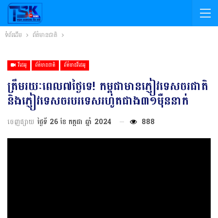
ទំព័រដើម
ព័ត៌មានជាតិ
វីដេអូ
ព័ត៌មានជាតិ
ព័ត៌មានវីដេអូ
ត្រឹមរយៈពេល៧ថ្ងៃទេ! កម្ពុជាមានភ្ញៀវទេសចរជាតិ
និងភ្ញៀវទេសចរបរទេសរហូតជាង៣១មុឺននាក់
ចេញផ្សាយ
ថ្ងៃទី 26 ខែ កក្កដា ឆ្នាំ 2024
888