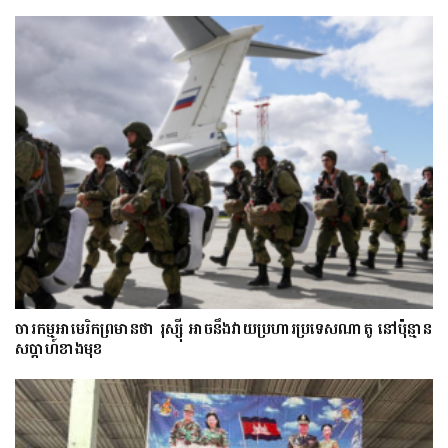
ចារកម្ម​អាមេរិក​ព្រមាន​ថា​ រុស្ស៊ី​ អាចនឹងវាយប្រហារប្រទេស​​ណា​តូ ​នៅ​ប៉ុន្មាន​
សប្តាហ៍​​ខាង​មុខ​​