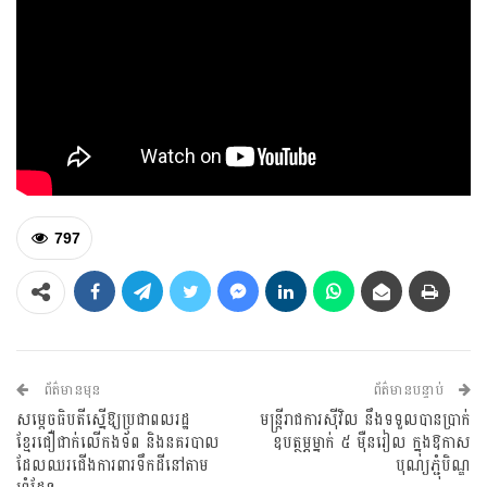
797
ព័ត៌មានមុន
ព័ត៌មានបន្ទាប់
សម្តេចធិបតីស្នើឱ្យប្រជាពលរដ្ឋ
មន្ត្រីរាជការស៊ីវិល នឹងទទួលបានប្រាក់
ខ្មែរជឿជាក់លើកងទ័ព និងនគរបាល
ឧបត្ថម្ភម្នាក់ ៥ ម៉ឺនរៀល ក្នុងឱកាស
ដែលឈរជើងការពារទឹកដីនៅតាម
បុណ្យភ្ជុំបិណ្ឌ