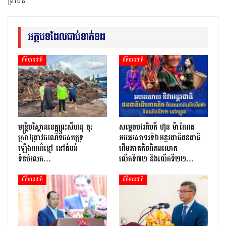
ព្រំដែន
អត្ថបទដែលជាប់ទាក់ទង
ព័ត៌មានជាតិ
ព័ត៌មានជាតិ
មន្រ្តីបរិស្ថានខេត្តព្រះសីហនុ ចុះ
សម្តេចបវរធិបតី ហ៊ុន ម៉ាណែត
ស្រាវជ្រាវករណីទឹកសមុទ្រ
អបអរសាទរទិវាអន្តរជាតិជនជាតិ
ឡើងពណ៌ខ្មៅ នៅតំបន់
ដើមភាគតិចពិភពលោក
ទំនប់រលក…
លើកទី៣២ និងលើកទី២២…
ព័ត៌មានជាតិ
ព័ត៌មានជាតិ