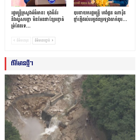
រដ្ឋមន្ត្រីក្រសួងព័ត៌មាន៖ កុងតឺន័រ
ឧបនាយករដ្ឋមន្ត្រី ហង់ជួន ណារ៉ុន
និងលួសបន្លា មិនមែនជាខ្សែបន្ទាត់
ផ្តាំផ្ញើដល់បេក្ខជនប្រឡងបាក់ឌុប…
ព្រំដែនទេ…
ព័ត៌មានមុន
ព័ត៌មានបន្ទាប់
ព័ត៌មានថ្មីៗ