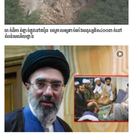
​បាក់​ដី​កាត់ផ្តាច់ផ្លូវ​​នៅជប៉ុន បណ្តាល​ឲ្យ​ជាប់​គាំង​​​មនុស្ស​ជិត​៤០០នាក់​នៅ
តំបន់រមណីយដ្ឋាន​