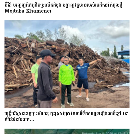
អ៊ីរ៉ង់ បញ្ចេញវីដេអូដ៏កម្រលើក​ដំបូង បង្ហាញ​វត្តមាន​​​របស់​​មេដឹកនាំកំពូលថ្មី
Mojtaba Khamenei
មន្រ្តីបរិស្ថានខេត្តព្រះសីហនុ ចុះស្រាវជ្រាវករណីទឹកសមុទ្រឡើងពណ៌ខ្មៅ នៅ
តំបន់ទំនប់រលក…