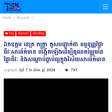
ទំព័រដើម
ព័ត៌មានជាតិ
វីដេអូ
ព័ត៌មានជាតិ
ព័ត៌មានវីដេអូ
ឯកឧត្តម នេត្រ ភក្ត្រា គូសបញ្ជាក់ថា ធម្មនុញ្ញវិជ្ជា
ជីវៈសារព័ត៌មាន បង្កើតឡើងដើម្បីគុណតម្លៃរួមនៃ
វិជ្ជាជីវៈ និងសណ្តាប់ធ្នាប់ល្អក្នុងវិស័យសារព័ត៌មាន
ចេញផ្សាយ
ថ្ងៃទី 7 ខែ សីហា ឆ្នាំ 2024
797