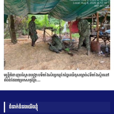
មន្ត្រីជំនាញបរិស្ថានបង្រ្កាបទីតាំងសិប្បកម្មកែច្នៃឈើខុសច្បាប់៤ទីតាំងស្ថិតនៅ
តំបន់ដែនជម្រកសត្វព្រៃ…
ទំនាក់ទំនងយើងខ្ញុំ