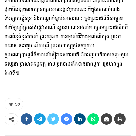
បើតាមលិខិតរបស់អាជ្ញាធរជាតិអប្សរាបានឲ្យដឹងថា អាជ្ញាធរជាតិអប្សរា
ផ្អាកមិនឱ្យចូលទស្សនាប្រាសាទអង្គរវត្តបែបនេះ គឺក្នុងគោលបំណង
ថែរក្សាសន្តិសុខ និងសណ្ដាប់ធ្នាប់សាធារណៈ ក្នុងព្រះរាជពិធីសម្ពោធ
ដាក់ឱ្យប្រើប្រាស់ជាផ្លូវការណ៍ ស្ពានហាលខាងលិច ក្រោមព្រះរាជាធិបតី
ភាពដ៏ខ្ពង់ខ្ពស់របស់ ព្រះករុណា ជាអម្ចាស់ជីវិតតម្កល់លើត្បូង ព្រះប
រមនាថ នរោត្តម សីហមុនី ព្រះមហាក្សត្រនៃកម្ពុជា។
ក្នុងពេលប្រារព្ធពីធីខាងលើភ្ញៀវទេសចរជាតិ និងអន្តរជាតិអាចចេញ-ចូល
ទស្សនាប្រាសាទអង្គរវត្ត តាមច្រកខាងកើតបានជាធម្មតា ដូចមានក្នុង
ផែនទី៕
99