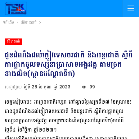
ទំព័រដើម
ព័ត៌មានជាតិ
ព័ត៌មានជាតិ
ជូនដំណឹងដល់ភ្ញៀវទេសចរជាតិ និងអន្តរជាតិ ស្ដីពី
ការផ្អាកចូលទស្សនាប្រាសាទអង្គរវត្ត តាមច្រក
ខាងលិច(ស្ពានបណ្ដែតទឹក)
ចេញផ្សាយ
ថ្ងៃទី 28 ខែ តុលា ឆ្នាំ 2023
99
ខេត្តសៀមរាប៖ អាជ្ញាធរជាតិអប្សរា នៅល្ងាចថ្ងៃសុក្រទី២៧ ខែតុលានេះ
បានជូនដំណឹងដល់ភ្ញៀវទេសចរជាតិ និងអន្តរជាតិ ស្ដីពីការផ្អាកចូល
ទស្សនាប្រាសាទអង្គរវត្ត តាមច្រកខាងលិច(ស្ពានបណ្ដែតទឹក)ចាប់ពី
ថ្ងៃទី៤ ខែវិច្ឆិកា ឆ្នាំ២០២៣។