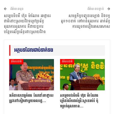
ព័ត៌មានមុន
ព័ត៌មានបន្ទាប់
សម្តេចធិបតី ហ៊ុន ម៉ាណែត អាជ្ញាធរ
សមត្ថកិច្ចបញ្ជូនមេក្លោង និងបក្ខ
ជាតិដោះស្រាយវិវាទក្រៅប្រព័ន្ធ
ពួក១០នាក់ ទៅកាន់តុលាការ ពាក់ព័ន្ធ
តុលាការតុលាការ គឺជាយន្តការ
ការលួចថតរឿងអាសអាភាស
បន្ថែមលើប្រព័ន្ធដោះស្រាយវិវាទ
អត្ថបទដែលជាប់ទាក់ទង
ព័ត៌មានជាតិ
ព័ត៌មានជាតិ
អភិបាលខេត្តកំពត ណែនាំអាជ្ញាធរ
សម្តេចបវរធិបតី ហ៊ុន ម៉ាណែត
ត្រូវនៅកៀកជាមួយពលរដ្ឋ…
ក្រើនរំលឹកដល់គ្រឹះស្ថានអប់រំ កុំ
ទម្លាក់គុណភាព…