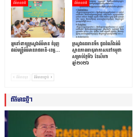
ព័ត៌មានជាតិ
ព័ត៌មានជាតិ
អ្នកនាំពាក្យក្រសួងព័ត៌មាន ជំរុញ
ក្រសួងធនធានទឹក ជូនដំណឹងអំពី
ដល់មន្ត្រីព័ត៌មានរាជធានី-ខេត្ត…
ស្ថានភាពធាតុអាកាសនៅកម្ពុជា
សម្រាប់ថ្ងៃទី៦ ខែសីហា
ឆ្នាំ២០២៦
ព័ត៌មានមុន
ព័ត៌មានបន្ទាប់
ព័ត៌មានថ្មីៗ