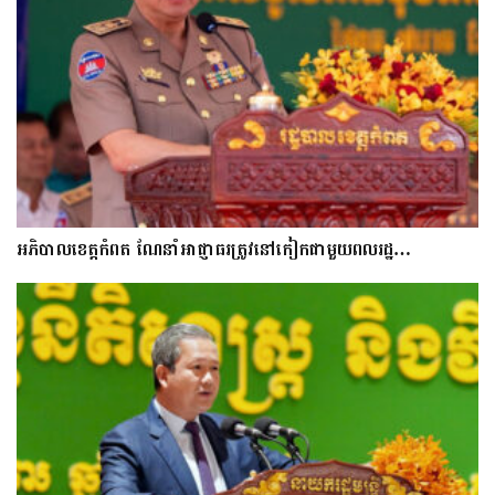
អភិបាលខេត្តកំពត ណែនាំអាជ្ញាធរត្រូវនៅកៀកជាមួយពលរដ្ឋ…