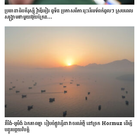
ប្រធានាធិបតីរុស្ស៊ី វ្ល៉ាឌីមៀរ ពូទីន ប្រកាសពីការរុះរើមេទ័ពកំពូលៗ ស្របពេល
សង្គ្រាមជាមួយអ៊ុយក្រែន…
អ៊ីរ៉ង់-អូម៉ង់ ឯកភាពគ្នា រៀបចំផ្លូវធ្វើនាវាចរណ៍ថ្មី នៅច្រក Hormuz ដើម្បី
បន្ធូរបន្ថយវិបត្តិ