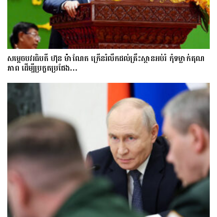
សម្តេចបវរធិបតី ហ៊ុន ម៉ាណែត ក្រើនរំលឹកដល់គ្រឹះស្ថានអប់រំ កុំទម្លាក់គុណ
ភាព ដើម្បីប្រកួតប្រជែង…