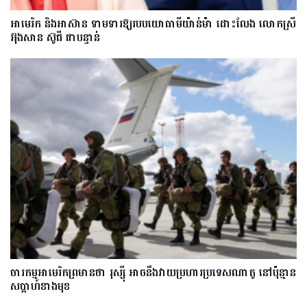
អាមេរិក និងអាស៊ាន ទាមទារឱ្យ​របបយោធាមីយ៉ាន់ម៉ា​ ដោះ​លែង​ លោកស្រី
អ៊ុងសាន ស៊ូជី ជា​បន្ទាន់
ចារកម្ម​អាមេរិក​ព្រមាន​ថា​ រុស្ស៊ី​ អាចនឹងវាយប្រហារប្រទេស​​ណា​តូ ​នៅ​ប៉ុន្មាន​
សប្តាហ៍​​ខាង​មុខ​​