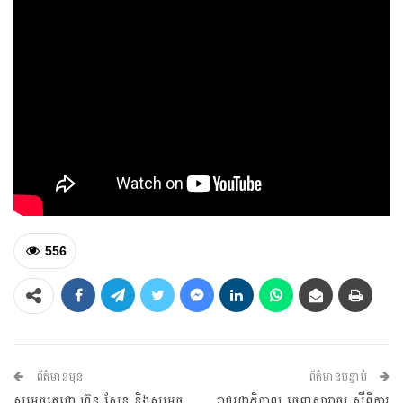
556
ព័ត៌មានមុន
ព័ត៌មានបន្ទាប់
សម្តេចតេជោ ហ៊ុន សែន និងសម្តេច
រាជរដ្ឋាភិបាល ចេញសារាចរ ស្តីពីការ