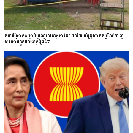
ករណីប្ដីចាក់សម្លាប់ប្រពន្ធនៅខេត្តតាកែវ ជនដៃដល់ត្រូវបានកម្លាំងជំនាញ
តាមចាប់ខ្លួនដល់ខេត្តព្រៃវែង