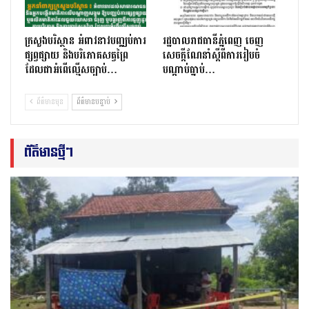
ក្រសួងបរិស្ថាន អំពាវនាវបញ្ឈប់ការ
រដ្ឋបាលរាជធានីភ្នំពេញ ចេញ
ផ្សព្វផ្សាយ និងបរិភោគសត្វព្រៃ
សេចក្ដីណែនាំស្ដីពីការរៀបចំ
ដែលជាអំពើល្មើសច្បាប់…
បណ្ដាប់ធ្នាប់…
ព័ត៌មានមុន
ព័ត៌មានបន្ទាប់
ព័ត៌មានថ្មីៗ