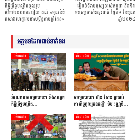
កិត្តិព្រឹទ្ធបណ្ឌិតចូលរួម
រៀបចំទិវាមនុស្សចាស់កម្ពុជា និងទិវា
ថវិកា២០០លានរៀល ដល់ «មូលនិធិ
មនុស្សចាស់អន្តរជាតិ ថ្ងៃទី១ ខែតុលា
កសាងហេដ្ឋារចនាសម្ព័ន្ធតាមព្រំដែន»
ឆ្នាំ២០២៤
អត្ថបទដែលជាប់ទាក់ទង
ព័ត៌មានជាតិ
ព័ត៌មានជាតិ
អំណោយសម្តេចតេជោ និងសម្តេច
សម្តេចតេជោ ហ៊ុន សែន ប្រគល់
កិត្តិព្រឹទ្ធបណ្ឌិត…
ភារកិច្ចជូនអ្នកឧកញ៉ា ម៉ម វណ្ណឌី…
ព័ត៌មានជាតិ
ព័ត៌មានជាតិ