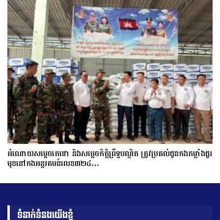
អំណោយសម្តេចតេជោ និងសម្តេចកិត្តិព្រឹទ្ធបណ្ឌិត ត្រូវប្រគល់ជូនកងកម្លាំងជួរ
មុខនៅកងអន្តរគមន៍លេខ៣២៤…
ទំនាក់ទំនងយើងខ្ញុំ