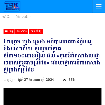
ទំព័រដើម
ព័ត៌មានជាតិ
វីដេអូ
ព័ត៌មានជាតិ
ព័ត៌មានវីដេអូ
ឯកឧត្តម ឃួង ស្រេង អភិបាលរាជធានីភ្នំពេញ
និងលោកជំទាវ ចូលរួមបរិច្ចាគ
ថវិកា១០០លានរៀល ដល់ «មូលនិធិកសាងហេដ្ឋា
រចនាសម្ព័ន្ធតាមព្រំដែន» ដោយផ្ដោតលើការកសាង
ផ្លូវក្រវាត់ព្រំដែន
ចេញផ្សាយ
ថ្ងៃទី 27 ខែ សីហា ឆ្នាំ 2024
556