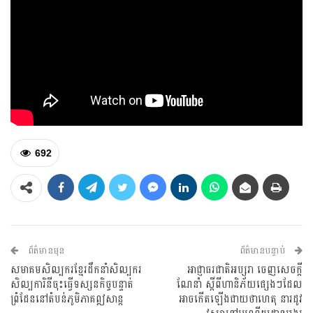
692
ព័ត៌មានមុន
ព័ត៌មានបន្ទាប់
សមាគមសិល្បករខ្មែរដឹកនាំសិល្បករ
អាជ្ញាធរជាតិអប្សរា ចេញសេចក្ដី
សិល្បការិនីចុះធ្វើទស្សនកិច្ចបន្ទាត់
ណែនាំ ស្ដីពីហានិភ័យផ្សេងៗដែល
ព្រំដែននៅតំបន់ភូមិភាគឦសាន្ត
អាចកើតឡើងជាយថាហេតុ នារដូវ