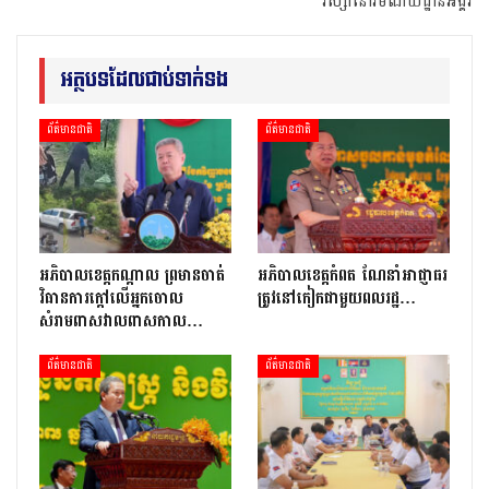
វស្សានៅរមណីយដ្ឋានអង្គរ
អត្ថបទដែលជាប់ទាក់ទង
ព័ត៌មានជាតិ
ព័ត៌មានជាតិ
អភិបាលខេត្តកណ្ដាល ព្រមានចាត់
អភិបាលខេត្តកំពត ណែនាំអាជ្ញាធរ
វិធានការក្ដៅលើអ្នកចោល
ត្រូវនៅកៀកជាមួយពលរដ្ឋ…
សំរាមពាសវាលពាសកាល…
ព័ត៌មានជាតិ
ព័ត៌មានជាតិ