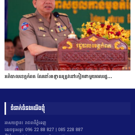
អភិបាលខេត្តកំពត ណែនាំអាជ្ញាធរត្រូវនៅកៀកជាមួយពលរដ្ឋ…
ទំនាក់ទំនងយើងខ្ញុំ
អាសយដ្ឋាន៖ រាជធានីភ្នំពេញ
លេខទូរសព្ទ៖ 096 22 88 827 | 085 228 887