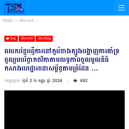
ទំព័រដើម
ព័ត៌មានជាតិ
វីដេអូ
ព័ត៌មានជាតិ
ព័ត៌មានវីដេអូ
ពលករខ្មែរធ្វើការនៅកូរ៉េខាងត្បូងបង្ហាញការគាំទ្រ
ចូលរួមបរិច្ចាកថវិកាតាមលទ្ធភាពចូលមូលនិធិ
កសាងហេដ្ឋារចនាសម្ព័ន្ធតាមព្រំដែន …
ចេញផ្សាយ
ថ្ងៃទី 2 ខែ កញ្ញា ឆ្នាំ 2024
692