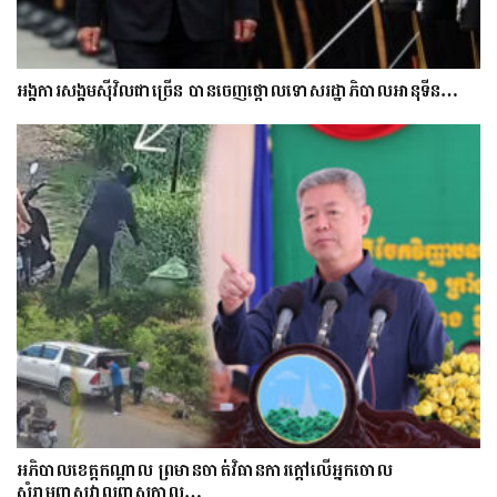
អង្គការសង្គមស៊ីវិលជាច្រើន បានចេញថ្កោលទោសរដ្ឋាភិបាលអានុទីន…
អភិបាលខេត្តកណ្ដាល ព្រមានចាត់វិធានការក្ដៅលើអ្នកចោល
សំរាមពាសវាលពាសកាល…