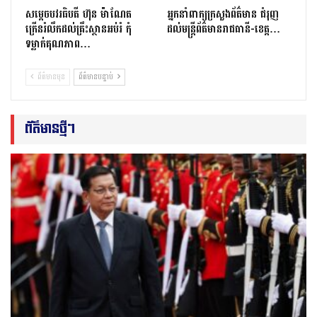
សម្តេចបវរធិបតី ហ៊ុន ម៉ាណែត
អ្នកនាំពាក្យក្រសួងព័ត៌មាន ជំរុញ
ក្រើនរំលឹកដល់គ្រឹះស្ថានអប់រំ កុំ
ដល់មន្ត្រីព័ត៌មានរាជធានី-ខេត្ត…
ទម្លាក់គុណភាព…
ព័ត៌មានមុន
ព័ត៌មានបន្ទាប់
ព័ត៌មានថ្មីៗ