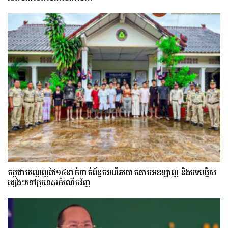
កម្ពុជាបណ្ដេញថៃ១៤នាក់ពាក់ព័ន្ធករណីឆបោកតាមអនឡាញ និងបទល្មើស
ផ្សេងៗទៅប្រទេសកំណើតវិញ