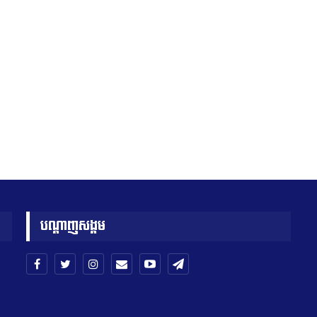
បណ្តាញសង្គម