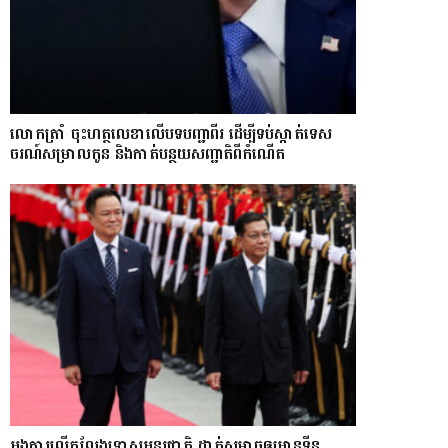
លោក​ត្រាំ ចុះហត្ថលេខាលើបទបញ្ជាពីរ ដើម្បីទប់ស្កាត់ទេស​
ចរណ៍សម្រាលកូន និងកាត់បន្ថយសញ្ជាតិពីកំណើត
អង្គការលើកលែងទោសអន្តរជាតិ ដាក់សម្ពាធឲ្យអានុទីន