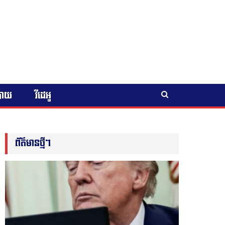
បាយ
វីដេអូ
ព័ត៌មានថ្មីៗ