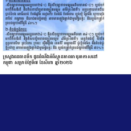
ក្រសួងធនធានទឹក ជូនដំណឹងអំពីស្ថានភាពធាតុអាកាសនៅ
កម្ពុជា សម្រាប់ថ្ងៃទី៧ ខែសីហា ឆ្នាំ២០២៦