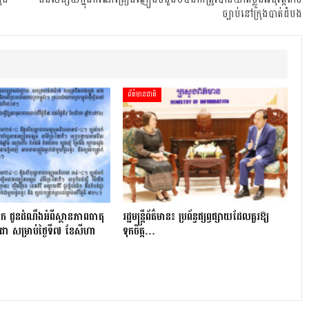
ច្បាប់នៅក្រុងបាត់ដំបង
ព័ត៌មានជាតិ
ក ជូនដំណឹងអំពីស្ថានភាពធាតុ
រដ្ឋមន្ត្រីព័ត៌មាន៖ ប្រព័ន្ធផ្សព្វផ្សាយដែលគួរឱ្យ
ជា សម្រាប់ថ្ងៃទី៧ ខែសីហា
ទុកចិត្ត…