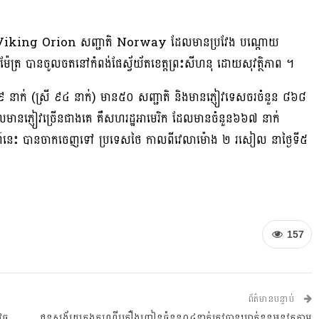
ឈ្មោះ Viking Orion សញ្ជាតិ Norway ដែលមានប្រវែង បណ្តោយ
៉ែត្រ បានចូលចតនៅកំពង់ផែស្វ័យ័តខេត្តព្រះសីហនុ ដោយសុវត្ថិភាព ។
៩ នាក់ (ស្រី ៩៤ នាក់) មាន៥០ សញ្ជាតិ និងមានភ្ញៀវទេសចរចំនួន ៨៦៨
ែលមានភ្ញៀវច្រើនជាងគេ គឺសហរដ្ឋអាមេរិក ដែលមានចំនួន៦៦៧ នាក់
៍នេះ បានចាកចេញទៅ ប្រទេសថៃ កាលពីវេលាម៉ោង ២ រសៀល នាថ្ងៃទី៥
157
ព័ត៌មានបន្ទាប់
វុធ
ជនសង័្សយក្នុងករណីគ្រឿងញៀនចំនួន០៤នាក់ត្រូវបានឃាត់ខ្លួនអនុវត្តតាម