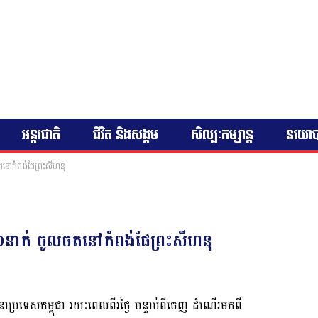
អន្តរជាតិ
ជីវិត និងសង្គម
សិល្បៈកម្សាន្ត
នយោ
តនៅកំពង់ផែព្រះសីហនុ
០នាក់ ចូលចតនៅកំពង់ផែព្រះសីហនុ
្រទេសកម្ពុជា រយៈពេលពីរថ្ងៃ បន្ទាប់ពីចេញ ដំណើរមកពី