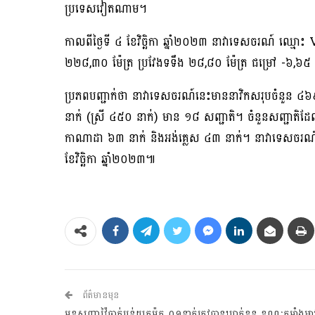
ប្រទេសវៀតណាម។
កាលពីថ្ងៃទី ៤ ខែវិច្ឆិកា ឆ្នាំ២០២៣ នាវាទេសចរណ៍ 
២២៨,៣០ ម៉ែត្រ ប្រវែងទទឹង ២៨,៨០ ម៉ែត្រ ជម្រៅ -៦,៦៥ ម
ប្រភពបញ្ជាក់ថា នាវាទេសចរណ៍នេះមាននាវិកសរុបចំនួន ៤៦
នាក់ (ស្រី ៤៥០ នាក់) មាន ១៨ សញ្ជាតិ។ ចំនួនសញ្ជាតិដ
កាណាដា ៦៣ នាក់ និងអង់គ្លេស ៤៣ នាក់។ នាវាទេសចរណ
ខែវិច្ឆិកា ឆ្នាំ២០២៣៕
ព័ត៌មានមុន
មុខសញ្ញាវ៉ៃធាក់ប្លន់យកម៉ូតូ ០១នាក់ត្រូវបានឃាត់ខ្លួន ខណៈកម្លាំងអា