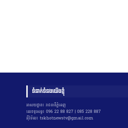
ទំនាក់ទំនងយើងខ្ញុំ
អាសយដ្ឋាន៖ រាជធានីភ្នំពេញ
លេខទូរសព្ទ៖ 096 22 88 827 | 085 228 887
អុីម៉ែល៖ tskhotnewstv@gmail.com