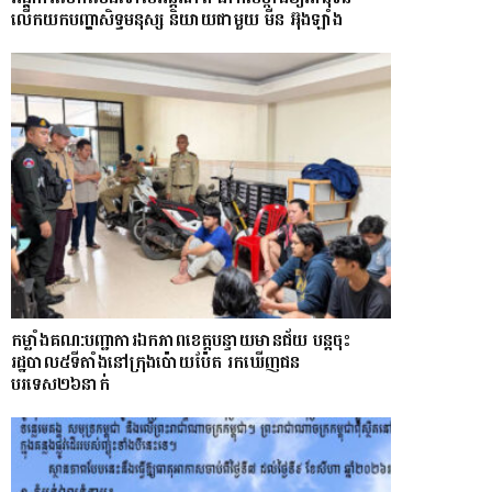
លើកយកបញ្ហាសិទ្ធមនុស្ស និយាយជាមួយ មីន អ៊ុងឡាំង
កម្លាំងគណ:បញ្ជាការឯកភាពខេត្តបន្ទាយមានជ័យ បន្តចុះ
រដ្ឋបាល៥ទីតាំងនៅក្រុងប៉ោយប៉ែត រកឃើញជន
បរទេស២៦នាក់