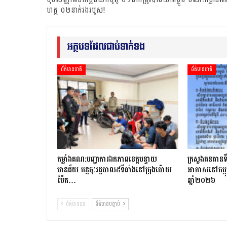
ហត្ថ ០២នាក់រងរបួស!
អត្ថបទដែលជាប់ទាក់ទង
ព័ត៌មានជាតិ
ព័ត៌មានជាតិ
កម្លាំងគណ:បញ្ជាការឯកភាពខេត្តបន្ទាយ
ក្រសួងធនធានទឹ
មានជ័យ បន្តចុះរដ្ឋបាល៥ទីតាំងនៅក្រុងប៉ោយ
អាកាសនៅកម្ពុ
ប៉ែត…
ឆ្នាំ២០២៦
ព័ត៌មានមុន
ព័ត៌មានបន្ទាប់