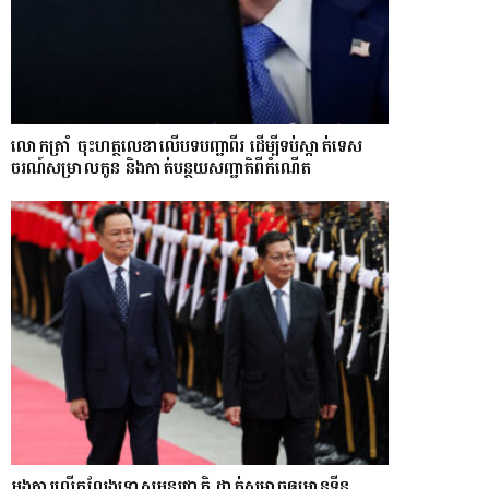
លោក​ត្រាំ ចុះហត្ថលេខាលើបទបញ្ជាពីរ ដើម្បីទប់ស្កាត់ទេស​
ចរណ៍សម្រាលកូន និងកាត់បន្ថយសញ្ជាតិពីកំណើត
អង្គការលើកលែងទោសអន្តរជាតិ ដាក់សម្ពាធឲ្យអានុទីន