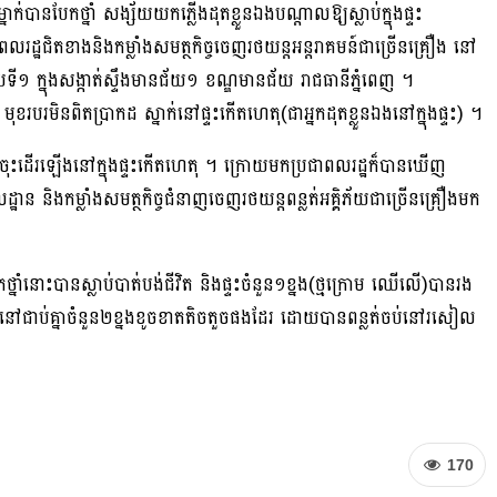
ាក់បានបែកថ្នាំ សង្ស័យយកភ្លេីងដុតខ្លួនឯងបណ្ដាលឱ្យស្លាប់ក្នុងផ្ទះ
ពលរដ្ឋជិតខាងនិងកម្លាំងសមត្ថកិច្ចចេញរថយន្តអន្តរាគមន៍ជាច្រើនគ្រឿង នៅ
័យទី១ ក្នុងសង្កាត់ស្ទឹងមានជ័យ១ ខណ្ឌមានជ័យ រាជធានីភ្នំពេញ ។
បរមិនពិតប្រាកដ ស្នាក់នៅផ្ទះកេីតហេតុ(ជាអ្នកដុតខ្លួនឯងនៅក្នុងផ្ទះ) ។
រចុះដើរឡេីងនៅក្នុងផ្ទះកេីតហេតុ ។ ក្រោយមកប្រជាពលរដ្ឋក៏បានឃើញ
្ឋាន និងកម្លាំងសមត្ថកិច្ចជំនាញចេញរថយន្តពន្លត់អគ្គិភ័យជាច្រើនគ្រឿងមក
កថ្នាំនោះបានស្លាប់បាត់បង់ជីវិត និងផ្ទះចំនួន១ខ្នង(ថ្មក្រោម ឈេីលេី)បានរង
រដ្ឋនៅជាប់គ្នាចំនួន២ខ្នងខូចខាតតិចតួចផងដែរ ដោយបានពន្លត់ចប់នៅរសៀល
170