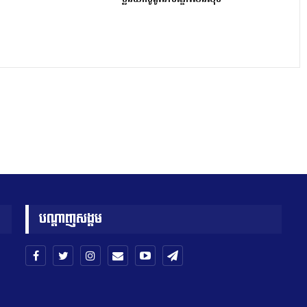
បណ្តាញសង្គម