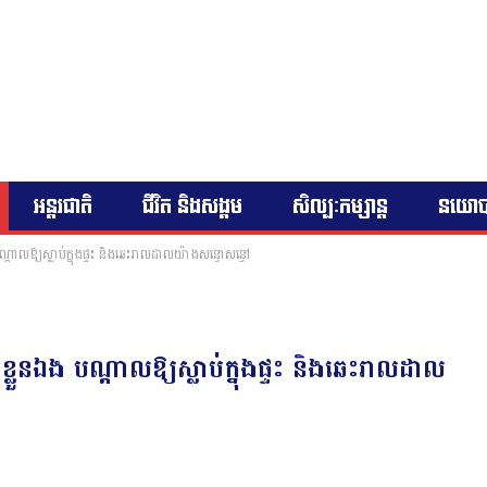
អន្តរជាតិ
ជីវិត និងសង្គម
សិល្បៈកម្សាន្ត
នយោ
បណ្ដាលឱ្យស្លាប់ក្នុងផ្ទះ និងឆេះរាលដាលយ៉ាងសន្ធោសន្ធៅ
តខ្លួនឯង បណ្ដាលឱ្យស្លាប់ក្នុងផ្ទះ និងឆេះរាលដាល