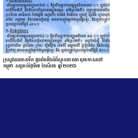
ក្រសួងធនធានទឹក ជូនដំណឹងអំពីស្ថានភាពធាតុអាកាសនៅ
កម្ពុជា សម្រាប់ថ្ងៃទី៧ ខែសីហា ឆ្នាំ២០២៦