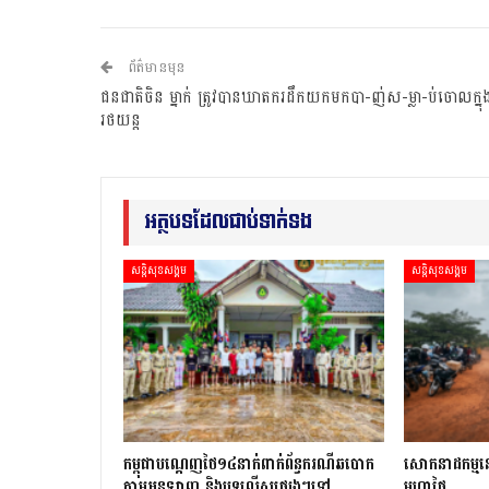
ព័ត៌មានមុន
ជនជាតិចិន ម្នាក់ ត្រូវបានឃាតករដឹកយកមកបា-ញ់ស-ម្លា-ប់ចោលក្នុ
រថយន្ត
អត្ថបទដែលជាប់ទាក់ទង
សន្តិសុខសង្គម
សន្តិសុខសង្គម
កម្ពុជាបណ្ដេញថៃ១៤នាក់ពាក់ព័ន្ធករណីឆបោក
សោកនាដកម្ម​នៅ​ស
តាមអនឡាញ និងបទល្មើសផ្សេងៗទៅ
មហាផ្ទៃ…