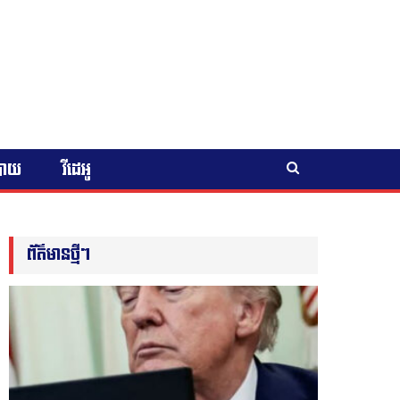
បាយ
វីដេអូ
ព័ត៌មានថ្មីៗ