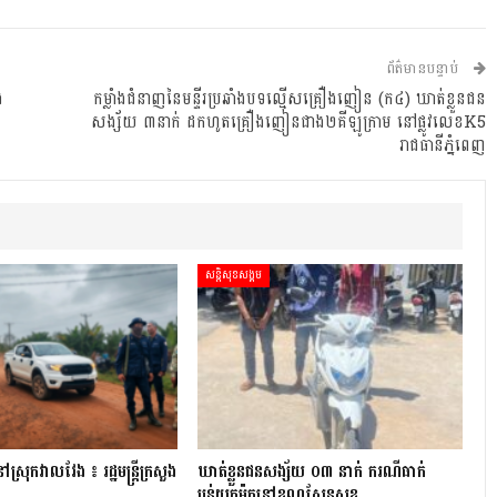
ព័ត៌មានបន្ទាប់
ង
កម្លាំងជំនាញនៃមន្ទីរប្រឆាំងបទល្មើសគ្រឿងញៀន (ក៤) ឃាត់ខ្លួនជន
សង្ស័យ ៣នាក់ ដកហូតគ្រឿងញៀនជាង២គីឡូក្រាម នៅផ្លូវលេខK5
រាជធានីភ្នំពេញ
សន្តិសុខសង្គម
្រុក​វាល​វែង ៖ រដ្ឋមន្ត្រី​ក្រសួង
ឃាត់ខ្លួនជនសង្ស័យ ០៣ នាក់ ករណីធាក់
ប្លន់យកម៉ូតូនៅខណ្ឌសែនសុខ