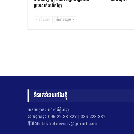
ប្រទេសកំណើតវិញ
ព័ត៌មានមុន
ព័ត៌មានបន្ទាប់
ទំនាក់ទំនងយើងខ្ញុំ
អាសយដ្ឋាន៖ រាជធានីភ្នំពេញ
លេខទូរសព្ទ៖ 096 22 88 827 | 085 228 887
អុីម៉ែល៖ tskhotnewstv@gmail.com