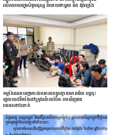
លើកយកបញ្ហាសិទ្ធមនុស្ស និយាយជាមួយ មីន អ៊ុងឡាំង
កម្លាំងគណ:បញ្ជាការឯកភាពខេត្តបន្ទាយមានជ័យ បន្តចុះ
រដ្ឋបាល៥ទីតាំងនៅក្រុងប៉ោយប៉ែត រកឃើញជន
បរទេស២៦នាក់