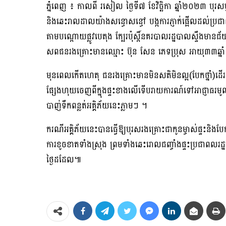
ភ្នំពេញ ៖ កាលពី រសៀល ថ្ងៃទី៧ ខែវិច្ឆិកា ឆ្នាំ២០២៣ បុរសម្ន
និងឆេះរាលដាលយ៉ាងសន្ធោសន្ធៅ បង្កការភ្ញាក់ផ្អើលដល់ប្រជា
តាមបណ្ដោយផ្លូវបេតុង ក្បែរប៉ុស្តិ៍នគរបាលរដ្ឋបាលស្ទឹងមានជ
សពជនរងគ្រោះមានឈ្មោះ ប៊ុន សែន ភេទប្រុស អាយុ៣៣ឆ្នាំ មុខរ
មុនពេលកើតហេតុ ជនរងគ្រោះមានមិនសតិមិនល្អ(បែកថ្នាំ)ដេី
ផ្សែងហុយចេញពីក្នុងផ្ទះខាងលេីទេីបរាយការណ៍ទៅអាជ្ញាធរមូលដ
បាញ់ទឹកពន្លត់អគ្គិភ័យនេះភ្លាមៗ ។
ករណីអគ្គិភ័យនេះបានធ្វេីឱ្យបុរសរងគ្រោះជាកូនម្ចាស់ផ្ទះនិងបែ
ការខូចខាតទាំងស្រុង ព្រមទាំងឆេះរោលជញ្ចាំងផ្ទះប្រជាពល
ថ្ងៃដដែល៕