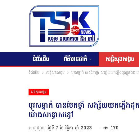
ទំព័រដើម
ព័ត៌មានជាតិ
សន្តិសុខសង្គម
ទំព័រដើម
សន្តិសុខសង្គម
បុរសម្នាក់ បានបែកថ្នាំ សង្ស័យយកភ្លេីងដុតខ្លួនឯង 
សន្តិសុខសង្គម
បុរសម្នាក់ បានបែកថ្នាំ សង្ស័យយកភ្លេីងដុ
យ៉ាងសន្ធោសន្ធៅ
ចេញផ្សាយ
ថ្ងៃទី 7 ខែ វិច្ឆិកា ឆ្នាំ 2023
170