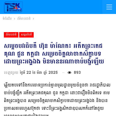
ទំព័រដើម
ព័ត៌មានជាតិ
ព័ត៌មានជាតិ
សម្តេចធិបតី
សម្ដេចបវរធិបតី ហ៊ុន ម៉ាណែត៖ អតីតព្រះតេជ
គុណ ជួន កក្កដា សម្រេចចិត្តលាចាកសិក្ខាបទ
ដោយព្រះអង្គឯង មិនមាននរណាចាប់បង្ខំឡើយ
ចេញផ្សាយ
ថ្ងៃទី 22 ខែ មីនា ឆ្នាំ 2025
893
ឆ្លើយតបទៅនឹងការចោទប្រកាន់គ្មានមូលដ្ឋានមួយចំនួនថា រាជរដ្ឋាភិបាល
ចាប់បង្ខំផ្សឹក អតីតព្រះតេជគុណ ជួន កក្កដា នោះជារឿងមិនពិតទេ តាម
ពិតព្រះអង្គបាន សម្រេចចិត្តលាចាកសិក្ខាបទដោយព្រះអង្គឯង និងបាន
ប្រកាសតាមហ្វេសប៊ុកថា ទោះបីព្រះអង្គសិកជាឧបាសកក៏នៅតែជួយ