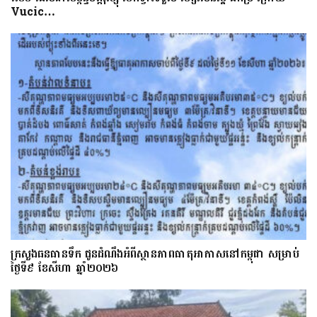
Vucic…
ក្រសួងធនធានទឹក ជូនដំណឹងអំពីស្ថានភាពធាតុអាកាសនៅកម្ពុជា សម្រាប់
ថ្ងៃទី៩ ខែសីហា ឆ្នាំ២០២៦