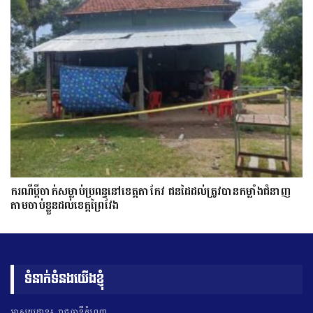
ករណីប្ដីចាក់សម្លាប់ប្រពន្ធនៅខេត្តតាកែវ ជនដៃដល់ត្រូវបានកម្លាំងជំនាញ
តាមចាប់ខ្លួនដល់ខេត្តព្រៃវែង
ទំនាក់ទំនងយើងខ្ញុំ
អាសយដ្ឋាន៖ រាជធានីភ្នំពេញ