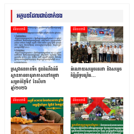
អត្ថបទដែលជាប់ទាក់ទង
ព័ត៌មានជាតិ
ព័ត៌មានជាតិ
ក្រសួងធនធានទឹក ជូនដំណឹងអំពី
អំណោយសម្តេចតេជោ និងសម្តេច
ស្ថានភាពធាតុអាកាសនៅកម្ពុជា
កិត្តិព្រឹទ្ធបណ្ឌិត…
សម្រាប់ថ្ងៃទី៩ ខែសីហា
ឆ្នាំ២០២៦
ព័ត៌មានជាតិ
ព័ត៌មានជាតិ