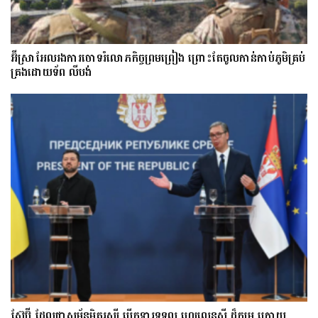
អ៊ីស្រាអែលរង​ការ​ចោទ​​រំលោភកិច្ចព្រមព្រៀង ព្រោះតែ​​ចូល​កាន់​កាប់​ភូមិគ្រប់
គ្រងដោយទ័ព លីបង់
ស៊ែប៊ី​ ដែល​ជា​សម្ព័ន្ធមិត្តរុស្ស៊ី បើក​ទ្វារទទួល​ ហ្សេលេនស្គី​​ ដ៏​កម្រ ក្រោយ