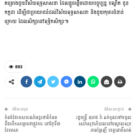
គម្រោងជួយវិស័យពុទ្ធសាសនា ដែលផ្ដួចផ្ដើមដោយបច្ចុប្បន្ន បណ្ឌិត ជួន
កក្កដា ដើម្បីជាប្រយោជន៍ដល់វិស័យពុទ្ធសាសនា និងជួយកុមារជំនាន់
ក្រោយ ដែលសិក្សានៅពុទ្ធិកសិក្សា៕
893
ព័ត៌មានមុន
ព័ត៌មានបន្ទាប់
កំពង់ផែទេសចរណ៍អន្តរជាតិកំពត ​
រដ្ឋមន្ត្រី ឈាង រ៉ា ឆក់ចូលទៅទទួល
នឹងបើកសម្ពោធ​ជាផ្លូវការ នៅថ្ងៃទី៣
សេវាសុខាភិបាលនៅមណ្ឌលសុខ
ខែមេសា
ភាពព្រៃញី ខេត្តពោធិ៍សាត់