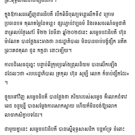
ព្រះពុទ្ធសាសនាជារៀងដរាប។
ក្នុងឱកាសអញ្ជើញជាអធិបតី បើកពិធីបុណ្យទន្លេលើកទី៩ ក្រោម
ប្រធានបទ គុណតម្លៃនៃទន្លេ៖ ផ្សារភ្ជាប់វប្បធម៌ និងទេសចរណ៍ធម្មជាតិ
នាព្រលប់ថ្ងៃសៅរ៍ ទី២២ ខែមីនា ឆ្នាំ២០២៥នេះ សម្តេចបវរធិបតី ហ៊ុន
ម៉ាណែត បានថ្លែងអះអាងថា រាជរដ្ឋាភិបាល មិនបានចាប់បង្ខំផ្សឹក អតីត
ព្រះតេជគុណ ជួន កក្កដា នោះឡើយ។
ការបដិសេធដូច្នេះ បន្ទាប់ពីក្រុមប្រឆាំងជ្រុលនិយម បានលើកឡើង
ដដែលៗថា «របបរដ្ឋាភិបាល ត្រកូល ហ៊ុន សូម្បី លោក ក៏ចាប់ផ្សឹកដែរ»
។
ផ្ទុយទៅវិញ សម្ដេចធិបតី បានថ្លែងថា ភរិយារបស់សម្ដេច គឺលោកជំទាវ
ពេជ ចន្ទមុន្នី បានសម្ដែងការសោកស្ដាយ ហើយក៏មិនចង់ឱ្យលោក
លាចាកសិក្ខាបទដែរ។
ជាមួយគ្នានេះ សម្តេចបវរធិបតី បានស្នើពុទ្ធសាសនិក បន្តគាំទ្រ ចំពោះ