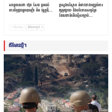
សម្តេចតេជោ ហ៊ុន សែន ប្រគល់
ក្រសួងបរិស្ថាន អំពាវនាវបញ្ឈប់ការ
ភារកិច្ចជូនអ្នកឧកញ៉ា ម៉ម វណ្ណឌី…
ផ្សព្វផ្សាយ និងបរិភោគសត្វព្រៃ
ដែលជាអំពើល្មើសច្បាប់…
ព័ត៌មានមុន
ព័ត៌មានបន្ទាប់
ព័ត៌មានថ្មីៗ