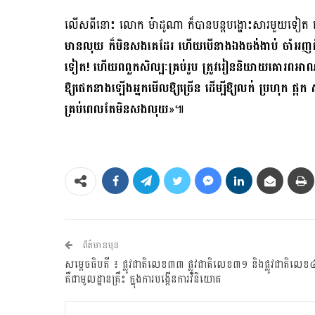
លើសពីនោះ លោក ម៉ាដូណា ក៏បានបន្តបង្ហោះសារមួយទៀត ក្រ
មានលុយ ក៏មិនសងគេដែរ ហើយបើនាងឯងចង់ងាប់ ចាំអញគិតទៀត
ទៀត! ហើយពពួកសិល្បៈគ្រប់រូប ត្រូវរៀននិយាយគោរពអ
ឱ្យផេកនាងឡើងអ្នកមើលឱ្យច្រើន ដើម្បីឱ្យលក់ ប្រហុក ផ្អ
គ្រប់ពេលតែមិនសងលុយ
»៕
ព័ត៌មានមុន
សម្ដេចធិបតី ៖ ផ្លូវជាតិលេខ៣៣ ផ្លូវជាតិលេខ៣១ និងផ្លូវជាតិលេខ
គឺជាមូលដ្ឋានគ្រឹះ ក្នុងការបង្កើនការវិនិយោគ