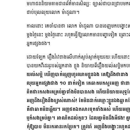
មហាជននិយមតាមដានព័ត៌មានសិល្បៈ ច្បាស់ជាបានជ្រាបមកហើយន
ជាប់បុលលុយលោក ម៉ាដូណា។
កាលនោះ គេចាំបានថា លោក ម៉ាដូណា បានចេញមកបង្ហោះសារជា
ម្តងថ្ងៃនេះ ម្តងថ្ងៃនោះ រហូតធ្វើឱ្យលោកមានបញ្ហាទៀត ព
អ្នកផ្សេងផង។
ដោយឡែក រឿងរ៉ាវខាងលើហាក់ស្ងប់ស្ងាត់មួយរយៈហើយនោះ ស
បានយកវីដេអូរបស់អ្នកនាង ខ្ញុង និយាយពីរឿងយល់សប្តិមក
យល់សប្តិ ឃើញបាក់ធ្មេញហូរឈាមខ្លួនឯង គេឱ្យដឹងថា
លុយអ្នកផ្សេងជាង ១០ នាក់ទៀត គេឆាតមកសួរអញ ថានា
ពិតថារកសងគេគ្រប់គ្នាទាំងមិនបានសង ហើយនិយាយសុទ្ធតែដា
អញដឹងរឿងនឹងច្បាស់ណាស់! តែមិនដាក់ឈ្មោះខ្លួនឯងឆ្ល
គឺថាឆាតមិនឆ្លើយ។ អញថតឯកសារទុកទាំងអស់ ហើយអញចង់
ឬក៏សងគ្រប់គ្នា។ អាណិតដល់កូនៗ ដែលគ្នាមិនដឹងអីផង!
កុំឱ្យបាប មីនរកអានរកប្រែត។ ត្រូវចាំ អញនឹងបង្ហោះរហ