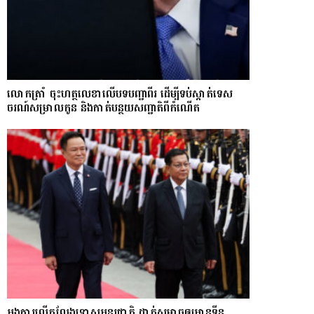
លោក​ត្រាំ ចុះហត្ថលេខាលើបទបញ្ជាពីរ ដើម្បីទប់ស្កាត់ទេស​
ចរណ៍សម្រាលកូន និងកាត់បន្ថយសញ្ជាតិពីកំណើត
អង្គការលើកលែងទោសអន្តរជាតិ ដាក់សម្ពាធឲ្យអានុទីន