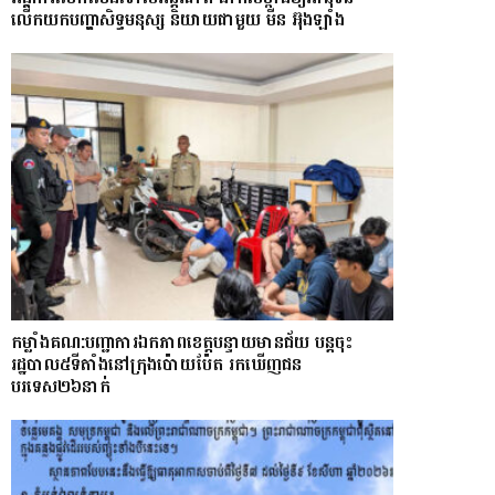
លើកយកបញ្ហាសិទ្ធមនុស្ស និយាយជាមួយ មីន អ៊ុងឡាំង
កម្លាំងគណ:បញ្ជាការឯកភាពខេត្តបន្ទាយមានជ័យ បន្តចុះ
រដ្ឋបាល៥ទីតាំងនៅក្រុងប៉ោយប៉ែត រកឃើញជន
បរទេស២៦នាក់