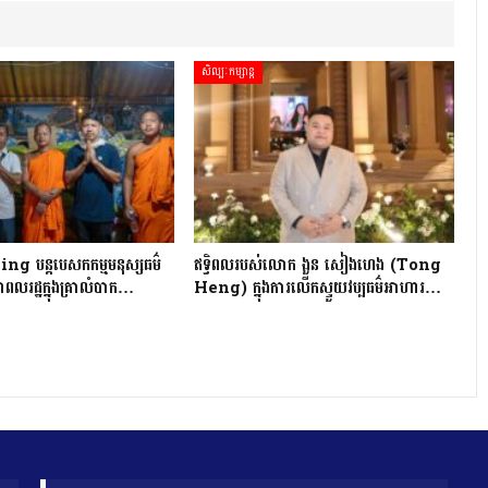
សិល្បៈកម្សាន្ត
 បន្តបេសកកម្មមនុស្សធម៌
ឥទ្ធិពលរបស់លោក ងួន សៀងហេង (Tong
ពលរដ្ឋក្នុងគ្រាលំបាក…
Heng) ក្នុងការលើកស្ទួយវប្បធម៌អាហារ…