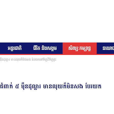
អន្តរជាតិ
ជីវិត និងសង្គម
សិល្បៈកម្សាន្ត
នយោ
 ម៉ឺនដុល្លារ មានលុយក៏មិនសង បែរយកទៅទិញដីទិញផ្ទះ
 ជំពាក់ ៥ ម៉ឺនដុល្លារ មានលុយក៏មិនសង បែរយក