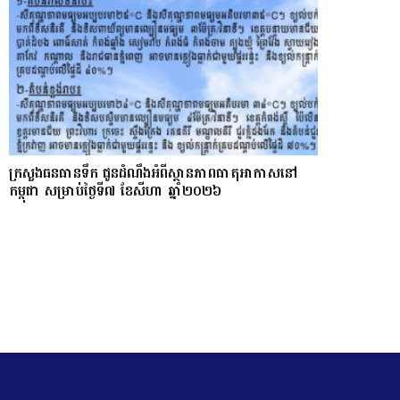
ក្រសួងធនធានទឹក ជូនដំណឹងអំពីស្ថានភាពធាតុអាកាសនៅ
កម្ពុជា សម្រាប់ថ្ងៃទី៧ ខែសីហា ឆ្នាំ២០២៦