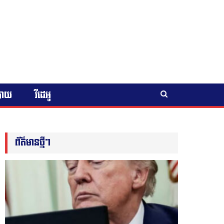
បាយ
វីដេអូ
ព័ត៌មានថ្មីៗ