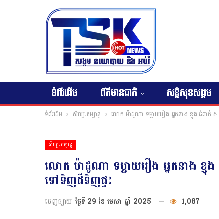
ទំព័រដើម
ព័ត៌មានជាតិ
សន្តិសុខសង្គម
ទំព័រដើម
សិល្បៈកម្សាន្ត
លោក ម៉ាដូណា ទម្លាយរឿង អ្នកនាង ខ្ញុង ជំពាក់ ៥
សិល្បៈកម្សាន្ត
លោក ម៉ាដូណា ទម្លាយរឿង អ្នកនាង ខ្ញុង
ទៅទិញដីទិញផ្ទះ
ចេញផ្សាយ
ថ្ងៃទី 29 ខែ មេសា ឆ្នាំ 2025
1,087