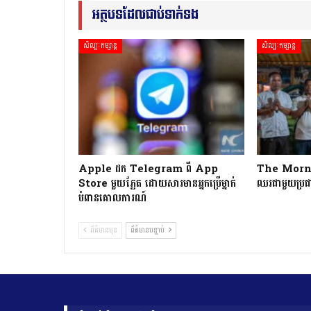
អត្ថបទដែលជាប់ទាក់ទង
សិល្បៈកម្សាន្ត
សិល្បៈកម្សាន្ត
Apple ដក Telegram ពី App
The Morning
Store មួយភ្លែត ដោយសារមានអ្នកប្រើម្នាក់
ឈរជាមួយប្រជា
បំពានគោលការណ៍
ព័ត៌មានមុន
ព័ត៌មានបន្ទាប់