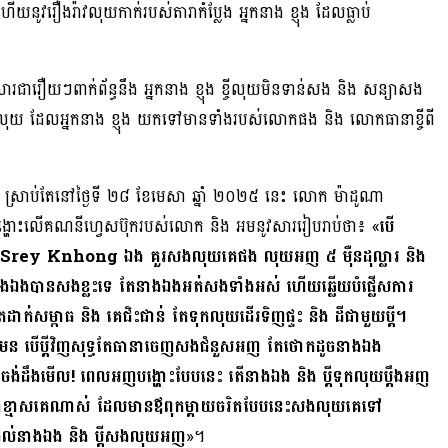
ូវរឿងរ៉ាវលុយកាក់របស់តារាកំប្លែង អ្នកនាង ខ្ញុង ដែលធ្លាប់
រឿយៗពាក់ព័ន្ធនឹង អ្នកនាង ខ្ញុង ខ្ចីលុយមិនទាន់សង និង សន្យាសង
្រោះលុយ ដែលអ្នកនាង ខ្ញុង យកទៅមានទាំងរបស់លោកផង និង លោកធានាខ្ចីពី
្រាប់តែនៅថ្ងៃទី ២៨ ខែមេសា ឆ្នាំ ២០២៥ នេះ លោក ម៉ាដូណា
បង្ហោះលើគណនីហ្វេសប៊ុករបស់លោក និង អមនូវសាររៀបរាប់ថា៖ «
បើ
នាង Srey Knhong ឯង គួរសងលុយគេផង លុយអញ ៥ ម៉ឺនដុល្លារ និង
ងឯងបានសងខ្លះទេ តែនាងឯងអត់សងទាំងអស់ ហើយឆ្លើយបំផ្លើសការ
ក់សម្ពាធ និង គេជិះជាន់ តែទុកលុយដើរទិញផ្ទះ និង ដីជាមួយប្តី។
ាតមែន បើប្តីវិញសុទ្ធតែធានាចេញសងជំនួសអញ តែថោកដូចនាងឯង
ដឹងមើល! ពេលអញបង្ហោះបែបនេះ តើនាងឯង និង ប្តីទុកលុយប្តឹងអញ
 គ្នាខ្មាសគេណាស់ ដែលមានឪពុកម្តាយចរិតបែបនេះសងលុយគេទៅ
ូតដល់នាងឯង និង ប្តីសងលុយអញ
»។