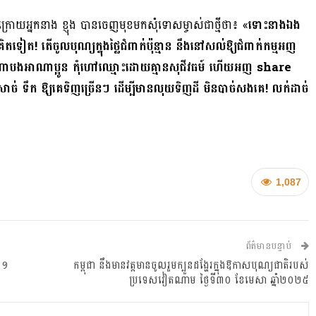
ោយអ្នកនាង ខ្ញុង បានចេញមុខមកសុំទោសម្ចាស់ជាថ្មីថា៖ «
ទោះនាងឯង
! តើចូលបុណ្យក្នុងថ្លៃជំពាក់ប៉ុន្មាន នឹងនៅសល់ឱ្យជំពាក់កម្មអញ
ាណាបងអាណាប្អូន កុំហៅឈ្មោះដោយគ្មានសុជីវធម៍ ហើយអញ share
ក សាច់ ទឹក ឱ្យគេទិញច្រើនៗ ដើម្បីមានលុយទិញដី មិនបាច់សងគេ! លក់ដាច់
1,087
ព័ត៌មានបន្ទាប់
៤១
កម្ពុជា នឹងមានវត្តមានចូលរួមក្បួនដង្ហែរក្នុងឱកាសបុណ្យជាតិរបស់
ប្រទេសវៀតណាម ថ្ងៃទី៣០ ខែមេសា ឆ្នាំ២០២៥