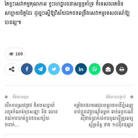
តែខ្វះសេវាកម្មគុណភាព ខ្វះហេដ្ឋារចនាសម្ពន្ធគាំទ្រ ក៏ទេសចរគេមិន
សប្បាយចិត្តដែរ ដូច្នេះស្នើឱ្យវិស័យឯកជនពង្រឹងសេវាកម្មទេសចរណ៍ឱ្យ
បានល្អ៕
169
ព័ត៌មានមុន
ព័ត៌មានបន្ទាប់
បើកការស្រាវជ្រាវ ជិត២សប្តាហ៍
កម្លាំងកងរាជអាវុធហត្ថរាជធានីភ្នំពេញ
រហូតកំណត់មុខសញ្ញា និង ឈាន
ចាប់ខ្លួនវេជ្ជបណ្ឌិតម្នាក់ ពាក់ពន្ធករណី
ដល់ការឃាត់ខ្លួនជនសង្ស័យ
ស៊ីដាច់ប្រាក់រត់ការចូលធ្វើគ្រូពេទ្យ
២នាក់…
ស្ម័គ្រចិត្ត ជាង ១៤ម៉ឺនដុល្លារ