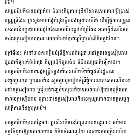
ដែរ។
សម្ដេចធិបតីបានបញ្ជាក់ថា ចំពោះកិច្ចការពង្រីកវិសាលភាពការប្រើប្រាស់
បណ្ណព្រំដែន ក្រសួងមហាផ្ទៃកំពុងធ្វើការជាមួយភាគីថៃ ដើម្បីជួយសម្រួល
ទេសចរនិងប្រជាពលរដ្ឋថៃដែលមកពីខេត្តជាប់ព្រំដែន អាចធ្វើដំណើរមក
កាន់ខេត្តសៀមរាបបាន ដោយមិនចាំបាច់ប្រើប្រាស់លិខិតឆ្លងដែន។
ក្រៅពីនេះ ក៏នៅមានការរៀបចំព្រឹត្តិការណ៍ផ្សេងៗនៅក្នុងខេត្តសៀមរាប
ដូចជាកីឡារត់ម៉ារ៉ាតុង កិច្ចប្រជុំកំពូលធំៗ ពិធីបុណ្យជាតិទៀតដែរ។
សម្ដេចធិបតីនាយករដ្ឋមន្ត្រីកម្ពុជាក៏បានលើកទឹកចិត្តដល់រដ្ឋបាល
ខេត្តយូណាន ប្រទេសចិន សូមចូលរួមរៀបចំព្រឹត្តិការណទេសចរណ៍នានា
នៅខេត្តសៀមរាប ឬរៀបចំកញ្ចប់ទស្សនកិច្ចទេសចរណ៍ឱ្យបានច្រើនមក
កាន់ខេត្តសៀមរាប ព្រោះជាខេត្តសៀមរាបនិងខេត្តយូណានជាខេត្តសម្ពន្ធ
មេត្រីភាពនឹងគ្នាស្រាប់។
សម្ដេចធិបតីបានបន្ថែមថា ប្រសិនបើមានតែព្រលានយន្តហោះ អត់មាន
កម្មវិធីជួយឱ្យទេសចរមកទេ ក៏មិនចំណេញដែរ ទេសចរមកច្រើនហើយ