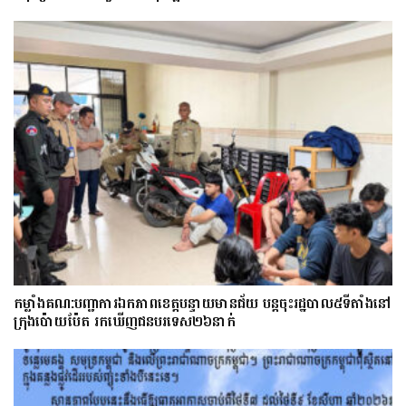
កម្លាំងគណ:បញ្ជាការឯកភាពខេត្តបន្ទាយមានជ័យ បន្តចុះរដ្ឋបាល៥ទីតាំងនៅ
ក្រុងប៉ោយប៉ែត រកឃើញជនបរទេស២៦នាក់