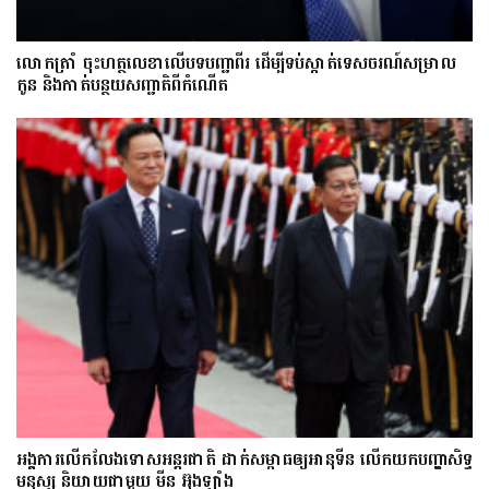
លោក​ត្រាំ ចុះហត្ថលេខាលើបទបញ្ជាពីរ ដើម្បីទប់ស្កាត់ទេស​ចរណ៍សម្រាល
កូន និងកាត់បន្ថយសញ្ជាតិពីកំណើត
អង្គការលើកលែងទោសអន្តរជាតិ ដាក់សម្ពាធឲ្យអានុទីន លើកយកបញ្ហាសិទ្ធ
មនុស្ស និយាយជាមួយ មីន អ៊ុងឡាំង