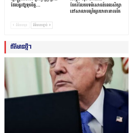
ដែលគួរឱ្យទុកចិត្ត…
ចែករំលែកបទពិសោធន៍ពេលសិក្សា
នៅសាលាបណ្ឌិត្យ​យោ​ធា​អាមេរិក
ព័ត៌មានមុន
ព័ត៌មានបន្ទាប់
ព័ត៌មានថ្មីៗ