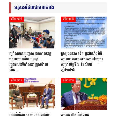
អត្ថបទដែលជាប់ទាក់ទង
ព័ត៌មានជាតិ
ព័ត៌មានជាតិ
កម្លាំងគណ:បញ្ជាការឯកភាពខេត្ត
ក្រសួងធនធានទឹក ជូនដំណឹងអំពី
បន្ទាយមានជ័យ បន្តចុះ
ស្ថានភាពធាតុអាកាសនៅកម្ពុជា
រដ្ឋបាល៥ទីតាំងនៅក្រុងប៉ោយ
សម្រាប់ថ្ងៃទី៧ ខែសីហា
ប៉ែត…
ឆ្នាំ២០២៦
ព័ត៌មានជាតិ
ព័ត៌មានជាតិ
រដ្ឋមន្ត្រីព័ត៌មាន៖ ប្រព័ន្ធផ្សព្វផ្សាយ
សម្តេច ហ៊ុន ម៉ាណែត