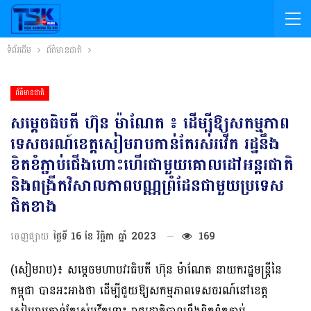
ទំព័រដើម
ព័ត៌មានជាតិ
ព័ត៌មានជាតិ
សម្ដេចធិបតី ហ៊ុន ម៉ាណែត ៖ ដើម្បីឱ្យសកម្មភាព
ទេសចរណ៍ខេត្តសៀមរាបកាន់តែរស់រវើក រដ្ឋនឹង
ខិតខំភ្ជាប់ជើងហោះហើរជាមួយគោលដៅអន្តរជាតិ
និងពង្រីកវិសាលភាពបណ្ណព្រំដែនជាមួយប្រទេស
ជិតខាង
ចេញផ្សាយ
ថ្ងៃទី 16 ខែ វិច្ឆិកា ឆ្នាំ 2023
169
(សៀមរាប)៖ សម្ដេចមហាបវរធិបតី ហ៊ុន ម៉ាណែត នាយករដ្ឋមន្ត្រីនៃ
កម្ពុជា បានអះអាងថា ដើម្បីជួយឱ្យសកម្មភាពទេសចរណ៍នៅខេត្ត