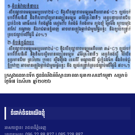
ក្រសួងធនធានទឹក ជូនដំណឹងអំពីស្ថានភាពធាតុអាកាសនៅកម្ពុជា សម្រាប់
ថ្ងៃទី៧ ខែសីហា ឆ្នាំ២០២៦
ទំនាក់ទំនងយើងខ្ញុំ
អាសយដ្ឋាន៖ រាជធានីភ្នំពេញ
លេខទូរសព្ទ៖ 096 22 88 827 | 085 228 887