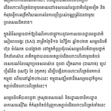
សៀមរាបកាន់តែរស់រវើកនោះ រាជរដ្ឋាភិបាលនឹងខិតខំតភ្ជាប់
ជើងហោះហើរត្រង់ជាមួយគោលដៅទេសចរណ៍អន្តរជាតិបន្ថែមទៀត និង
កំពុងធ្វើការពង្រីកវិសាលភាពនៃការប្រើប្រាស់បណ្ណព្រំដែនជាមួយ
ប្រទេសសជិតខាង។
ក្នុងពិធីសម្ពោធដាក់ឱ្យដំណើរការជាផ្លូវការនូវអាកាសយានដ្ឋានអន្តរជាតិ
សៀមរាបអង្គរ (SAI) នាព្រឹកថ្ងៃទី១៦ ខែវិច្ឆិកា ឆ្នាំ២០២៣ សម្តេចធិបតី
ហ៊ុន ម៉ាណែត បានថ្លែងថា នៅក្នុងកិច្ចប្រជុំរបស់សម្ដេចធិបតីជាមួយថ្នាក់
ដឹកនាំអាស៊ាន ភាគីកម្ពុជាបានចរចាតភ្ជាប់ជើងហោះហើរជាមួយតំបន់
ទេសចរណ៍នៃបណ្ដាប្រទេសអាស៊ាន ដូចជា វៀតណាម (ដាណាង) ឡាវ
ហ្វីលីពីន (សេប៊ូ) ថៃ (ភូកេត) ដើម្បីបង្កើនការហោះហើរត្រង់មកកាន់
កម្ពុជា ហើយនៅឆ្នាំ២០២៤នេះ កម្ពុជាសង្ឃឹមថានឹងសម្រេចនូវកិច្ចការ
តភ្ជាប់ជើងហោះហើរត្រង់នេះ។
សម្តេចធិបតីបានបន្តថា ក្រសួងទេសចរណ៍ និងរដ្ឋាលេខាធិការដ្ឋាន
អាកាសចរស៉ីវិល ក៏កំពុងខិតខំជំរុញការតភ្ជាប់ជើងហោះហើរត្រង់ទាំងនេះ