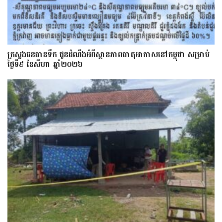
ក្រសួងធនធានទឹក ជូនដំណឹងអំពីស្ថានភាពធាតុអាកាសនៅកម្ពុជា សម្រាប់
ថ្ងៃទី៩ ខែសីហា ឆ្នាំ២០២៦