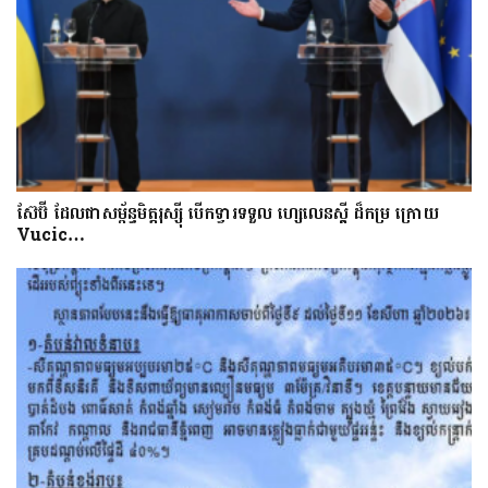
ស៊ែប៊ី​ ដែល​ជា​សម្ព័ន្ធមិត្តរុស្ស៊ី បើក​ទ្វារទទួល​ ហ្សេលេនស្គី​​ ដ៏​កម្រ ក្រោយ
Vucic…