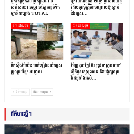
អ្នក​រត់​ម៉ូតូកង់៣​​ម្នាក់​ដួល​ដា.ច់​
ក្រោយ​គេចខ្លួន ២​ថ្ងៃ​! ម្ចាស់​រថយន្ត​
សរសៃឈា.ម​ស្លា.ប់​ក្បែរ​បន្ទប់ទឹក​
ដែល​បុក​ម៉ូតូ​រ៉ឺ​ម៉ក​បណ្តាល​ឱ្យ​ស្លាប់
ស្ថានីយ​ប្រេង ​TOTAL
និង​របួស…
ជីវិត និងសង្គម
ជីវិត និងសង្គម
ទឹកស្ទឹងប៉ៃលិន ហក់ឡើងដល់កម្ពស់
ម៉ែគ្រូនុយក្លែអ៊ែរ ត្រូវអាជ្ញាធរហៅ
ប្រុងប្រយ័ត្ន! អាជ្ញាធរ…
ធ្វើកិច្ចសន្យាព្រមាន និងបង្ខំឱ្យលុប
វីដេអូទាំងអស់…
ព័ត៌មានមុន
ព័ត៌មានបន្ទាប់
ព័ត៌មានថ្មីៗ