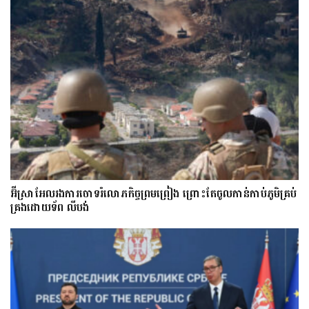
អ៊ីស្រាអែលរង​ការ​ចោទ​​រំលោភកិច្ចព្រមព្រៀង ព្រោះតែ​​ចូល​កាន់​កាប់​ភូមិគ្រប់
គ្រងដោយទ័ព លីបង់