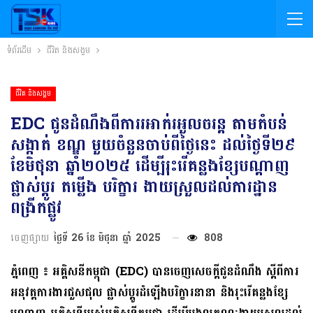
ទំព័រដើម
ជីវិត និងសង្គម
ជីវិត និងសង្គម
EDC ជូនដំណឹងពីការរអាក់រអួលចរន្ត តាមតំបន់
សង្កាត់ ខណ្ឌ មួយចំនួនចាប់ពីថ្ងៃនេះ ដល់ថ្ងៃទី២៩
ខែមិថុនា ឆ្នាំ២០២៥ ដើម្បីរុះរើគន្លងខ្សែបណ្តាញ
ផ្លាស់ប្តូរ តម្លើង បរិក្ខារ ងាយស្រួលដល់ការដ្ឋាន
ពង្រីកផ្លូវ
ចេញផ្សាយ
ថ្ងៃទី 26 ខែ មិថុនា ឆ្នាំ 2025
808
ភ្នំពេញ ៖ អគ្គិសនីកម្ពុជា (EDC) បានចេញសេចក្តីជូនដំណឹង ស្តីពីការ
អនុវត្តការងារជួសជុល ផ្លាស់ប្តូរដំឡើងបរិក្ខារនានា និងរុះរើគន្លងខ្សែ