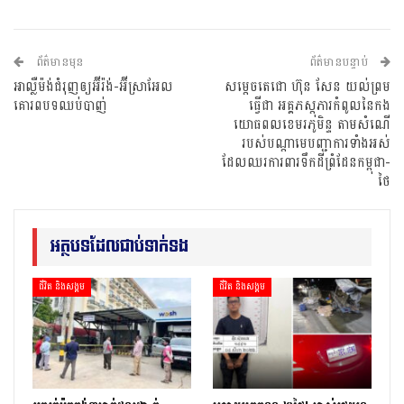
ព័ត៌មានមុន
ព័ត៌មានបន្ទាប់
អាល្លឺម៉ង់ជំរុញឲ្យអ៊ីរ៉ង់-អ៊ីស្រាអែល
សម្តេចតេជោ ហ៊ុន សែន យល់ព្រម
គោរពបទឈប់បាញ់
ធ្វើជា អគ្គភស្តុភារកំពូលនៃកង
យោធពលខេមរភូមិន្ទ តាមសំណើ
របស់បណ្ដាមេបញ្ជាការទាំងអស់
ដែលឈរការពារទឹកដីព្រំដែនកម្ពុជា-
ថៃ
អត្ថបទដែលជាប់ទាក់ទង
ជីវិត និងសង្គម
ជីវិត និងសង្គម