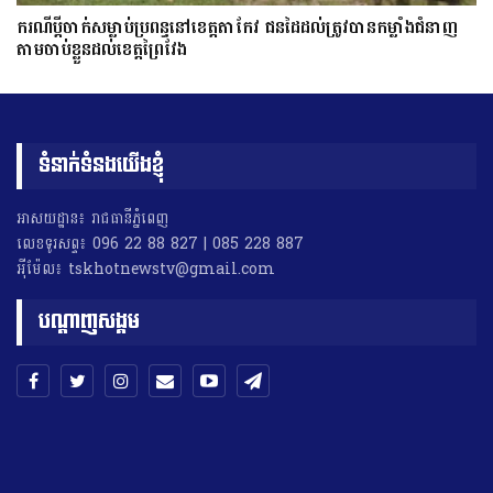
ករណីប្ដីចាក់សម្លាប់ប្រពន្ធនៅខេត្តតាកែវ ជនដៃដល់ត្រូវបានកម្លាំងជំនាញ
តាមចាប់ខ្លួនដល់ខេត្តព្រៃវែង
ទំនាក់ទំនងយើងខ្ញុំ
អាសយដ្ឋាន៖ រាជធានីភ្នំពេញ
លេខទូរសព្ទ៖ 096 22 88 827 | 085 228 887
អុីម៉ែល៖ tskhotnewstv@gmail.com
បណ្តាញសង្គម