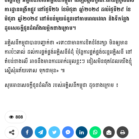
បណ្តាញ អគ្គិសនីរបស់អគ្គិសនីកម្ពុជា ដើម្បីបង្កលក្ខណៈងាយស្រួលដល់
ការដ្ឋានពង្រីកផ្លូវ នៅថ្ងៃទី២៦ ខែមិថុនា ឆ្នាំ២០២៥ ដល់ថ្ងៃទី២៩ ខែ
មិថុនា ឆ្នាំ២០២៥ នៅតំបន់មួយចំនួនទៅតាមពេលវេលា និងទីកន្លែង
ដូចសេចក្តីជូនដំណឹងលម្អិតខាងក្រោម។
អគ្គិសនីកម្ពុជាបានបញ្ជាក់ថា «ទោះជាមានការខិតខំថែរក្សា មិនឲ្យមាន
ការប៉ះពាល់ ដល់ការផ្គត់ផ្គង់អគ្គិសនីធំដុំ ប៉ុន្តែការផ្គត់ផ្គង់ចរន្តអគ្គិសនី នៅ
តំបន់ខាងលើ អាចនឹងមានការរអាក់រអួលខ្លះៗ ជៀសមិនផុតដែលយើងខ្ញុំ
ស្នើសុំអភ័យទោស ទុកជាមុន» ៕
សូមអានសេចក្តីជូនដំណឹង របស់អគ្គិសនីកម្ពុជា ដូចខាងក្រោម ៖
808