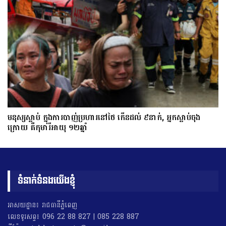
មនុស្សស្លាប់ ក្នុងការបាញ់ប្រហារនៅថៃ កើនដល់ ៩នាក់, អ្នកស្លាប់ចុង
ក្រោយ គឺកុមារីអាយុ ១២ឆ្នាំ
ទំនាក់ទំនងយើងខ្ញុំ
អាសយដ្ឋាន៖ រាជធានីភ្នំពេញ
លេខទូរសព្ទ៖ 096 22 88 827 | 085 228 887