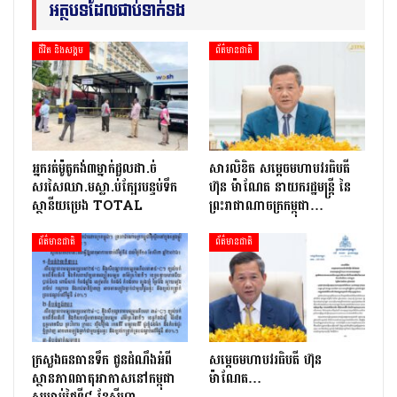
អត្ថបទដែលជាប់ទាក់ទង
ជីវិត និងសង្គម
ព័ត៌មានជាតិ
អ្នក​រត់​ម៉ូតូកង់៣​​ម្នាក់​ដួល​ដា.ច់​
សារលិខិត សម្តេចមហាបវរធិបតី
សរសៃឈា.ម​ស្លា.ប់​ក្បែរ​បន្ទប់ទឹក​
ហ៊ុន ម៉ាណែត នាយករដ្ឋមន្ត្រី នៃ
ស្ថានីយ​ប្រេង ​TOTAL
ព្រះរាជាណាចក្រកម្ពុជា…
ព័ត៌មានជាតិ
ព័ត៌មានជាតិ
ក្រសួងធនធានទឹក ជូនដំណឹងអំពី
សម្តេចមហាបវរធិបតី ហ៊ុន
ស្ថានភាពធាតុអាកាសនៅកម្ពុជា
ម៉ាណែត…