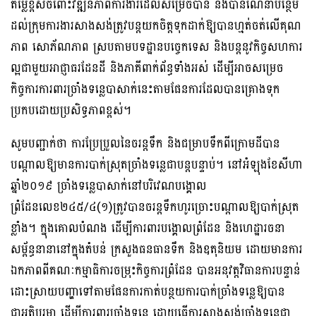
តម្លៃខ្ពស់ចំពោះវឌ្ឍនភាពការងារដែលសម្រេចបាន និងបានណែនាំបន្ថែម
ដល់ក្រុមការងារសាងសង់ត្រូវបន្តយកចិត្តទុកដាក់ឱ្យបានហ្មត់ចត់លើគុណ
ភាព សោភ័ណភាព ស្របតាមបទដ្ឋានបច្ចេកទេស និងបន្តនូវកិច្ចសហការ
ល្អជាមួយអាជ្ញាធរដែនដី និងភាគីពាក់ព័ន្ធទាំងអស់ ដើម្បីអាចសម្រេច
កិច្ចការការពារច្រាំងទន្លេបាសាក់នេះតាមផែនការដែលបានគ្រោងទុក
ប្រកបដោយប្រសិទ្ធភាពខ្ពស់។
សូមបញ្ជាក់ថា ការប្រែប្រួលនៃចរន្តទឹក និងជម្រាបទឹកពីក្រោមដីបាន
បណ្តាលឱ្យមានការបាក់ស្រុតច្រាំងទន្លេជាបន្តបន្ទាប់។ នៅអំឡុងខែសីហា
ឆ្នាំ២០១៩ ច្រាំងទន្លេបាសាក់នៅបរិវេណបង្គោល
ព្រំដែនលេខ២៤៥/៤(១)ត្រូវបានចរន្តទឹកហូរច្រោះបណ្តាលឱ្យបាក់ស្រុត
ខ្លាំង។ ក្នុងគោលបំណង ដើម្បីការពារបង្គោលព្រំដែន និងហេដ្ឋារចនា
សម្ព័ន្ធនានានៅក្នុងតំបន់ ក្រសួងធនធានទឹក និងឧតុនិយម ដោយមានការ
ឯកភាពពីគណៈកម្មាធិការចម្រុះកិច្ចការព្រំដែន បានអនុវត្ដវិធានការបន្ទាន់
ដោះស្រាយបញ្ហាទៅតាមផែនការកាត់បន្ថយការបាក់ច្រាំងទន្លេឱ្យបាន
ជាអតិបរមា ដើម្បីការពារច្រាំងទន្លេ ដោយធ្វើការសាងសង់ច្រាំងទន្លេជា