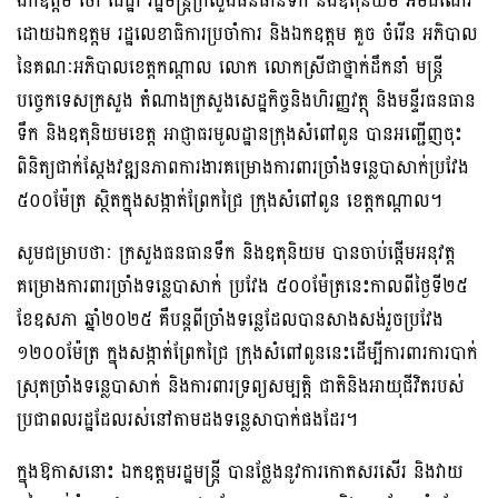
ឯកឧត្តម ថោ ជេដ្ឋា រដ្ឋមន្ត្រីក្រសួងធនធានទឹក និងឧតុនិយម អមដំណើរ
ដោយឯកឧត្តម រដ្ឋលេខាធិការប្រចាំការ និងឯកឧត្តម គួច ចំរើន អភិបាល
នៃគណៈអភិបាលខេត្តកណ្តាល លោក លោកស្រីជាថ្នាក់ដឹកនាំ មន្ត្រី
បច្ចេកទេសក្រសួង តំណាងក្រសួងសេដ្ឋកិច្ចនិងហិរញ្ញវត្ថុ និងមន្ទីរធនធាន
ទឹក និងឧតុនិយមខេត្ត អាជ្ញាធរមូលដ្ឋានក្រុងសំពៅពូន បានអញ្ជើញចុះ
ពិនិត្យជាក់ស្តែងវឌ្ឍនភាពការងារគម្រោងការពារច្រាំងទន្លេបាសាក់ប្រវែង
៥០០ម៉ែត្រ ស្ថិតក្នុងសង្កាត់ព្រែកជ្រៃ ក្រុងសំពៅពូន ខេត្តកណ្តាល។
សូមជម្រាបថាៈ ក្រសួងធនធានទឹក និងឧតុនិយម បានចាប់ផ្តើមអនុវត្ត
គម្រោងការពារច្រាំងទន្លេបាសាក់ ប្រវែង ៥០០ម៉ែត្រនេះកាលពីថ្ងៃទី២៥
ខែឧសភា ឆ្នាំ២០២៥ គឺបន្តពីច្រាំងទន្លេដែលបានសាងសង់រួចប្រវែង
១២០០ម៉ែត្រ ក្នុងសង្កាត់ព្រែកជ្រៃ ក្រុងសំពៅពូននេះដើម្បីការពារការបាក់
ស្រុតច្រាំងទន្លេបាសាក់ និងការពារទ្រព្យសម្បត្តិ ជាតិនិងអាយុជីវិតរបស់
ប្រជាពលរដ្ឋដែលរស់នៅតាមដងទន្លេសាបាក់ផងដែរ។
ក្នុងឱកាសនោះ ឯកឧត្តមរដ្ឋមន្ត្រី បានថ្លែងនូវការកោតសរសើរ និងវាយ