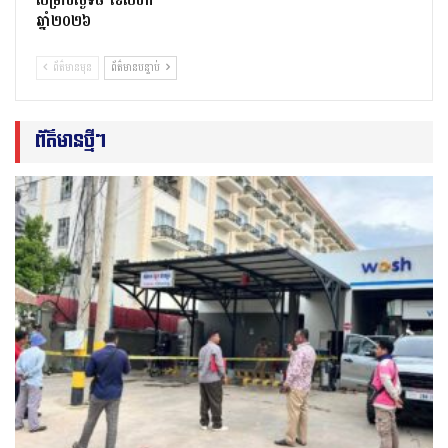
សម្រាប់ថ្ងៃទី៨ ខែសីហា
ឆ្នាំ២០២៦
ព័ត៌មានមុន
ព័ត៌មានបន្ទាប់
ព័ត៌មានថ្មីៗ