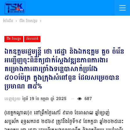
ទំព័រដើម
ជីវិត និងសង្គម
ជីវិត និងសង្គម
ព័ត៌មានជាតិ
ឯកឧត្តមរដ្ឋមន្ត្រី ថោ ជេដ្ឋា និងឯកឧត្តម គួច ចំរើន
អញ្ជើញចុះពិនិត្យជាក់ស្តែងវឌ្ឍនភាពការងារ
គម្រោងការពារច្រាំងទន្លេបាសាក់ប្រវែង
៥០០ម៉ែត្រ ក្នុងក្រុងសំពៅពូន ដែលសម្រេចបាន
ប្រមាណ ៣៥%
ចេញផ្សាយ
ថ្ងៃទី 19 ខែ កក្កដា ឆ្នាំ 2025
687
(ខេត្តកណ្តាល)៖ នៅព្រឹកថ្ងៃសៅរ៍ ៩រោច ខែអាសាឍ ឆ្នាំម្សាញ់
សប្តស័ក ពុទ្ធសករាជ ២៥៦៩ ត្រូវនឹងថ្ងៃទី១៩ ខែកក្កដា ឆ្នាំ២០២៥នេះ