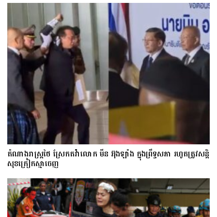
តំណាងរាស្ត្រថៃ ស្រែកតវ៉ាលោក មីន អ៊ុងឡាំង ក្នុងព្រឹទ្ធសភា រហូតត្រូវសន្តិ
សុខក្រៀកស្មាចេញ