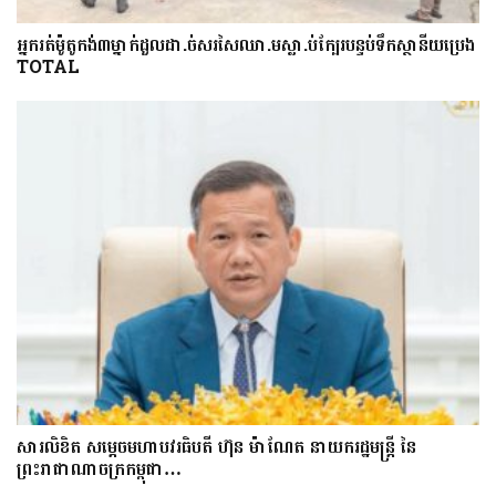
អ្នក​រត់​ម៉ូតូកង់៣​​ម្នាក់​ដួល​ដា.ច់​សរសៃឈា.ម​ស្លា.ប់​ក្បែរ​បន្ទប់ទឹក​ស្ថានីយ​ប្រេង
​TOTAL
សារលិខិត សម្តេចមហាបវរធិបតី ហ៊ុន ម៉ាណែត នាយករដ្ឋមន្ត្រី នៃ
ព្រះរាជាណាចក្រកម្ពុជា…