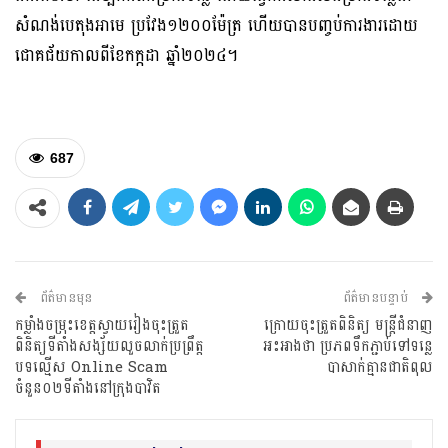
សំណង់បេតុងអាមេ ប្រវែង១២០០ម៉ែត្រ ហើយបានបញ្ចប់ការងារដោយ
ជោគជ័យកាលពីខែកក្កដា ឆ្នាំ២០២៤។
687
ព័ត៌មានមុន
ព័ត៌មានបន្ទាប់
កម្លាំងចម្រុះខេត្តស្វាយរៀងចុះត្រួត
ក្រោយចុះត្រួតពិនិត្យ មន្ត្រីជំនាញ
ពិនិត្យទីតាំងសង្ស័យលួចលាក់ប្រព្រឹត្ត
អះអាងថា ប្រភពទឹកភ្ជាប់ទៅទន្លេ
បទល្មើស Online Scam
បាសាក់គ្មានជាតិពុល
ចំនួន០២ទីតាំងនៅក្រុងបាវិត