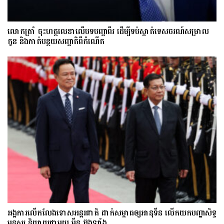
លោក​ត្រាំ ចុះហត្ថលេខាលើបទបញ្ជាពីរ ដើម្បីទប់ស្កាត់ទេស​ចរណ៍សម្រាល
កូន និងកាត់បន្ថយសញ្ជាតិពីកំណើត
អង្គការលើកលែងទោសអន្តរជាតិ ដាក់សម្ពាធឲ្យអានុទីន លើកយកបញ្ហាសិទ្ធ
មនុស្ស និយាយជាមួយ មីន អ៊ុងឡាំង