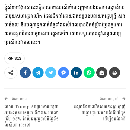
ខ្ញុំសុំយកឱកាសនេះធ្វើការកោតសរសើរចំពោះក្រុមការងារចរចាពន្ធបដិការ
ជាមួយសហរដ្ឋអាមេរិក ដែលដឹកនាំដោយឯកឧត្តមឧបនាយករដ្ឋមន្ត្រី ស៊ុន
ចាន់ថុល និងបណ្ដាអ្នកពាក់ព័ន្ធទាំងអស់ដែលបានខិតខំប្រឹងប្រែងក្នុងការ
ចរចាពន្ធបដិការជាមួយសហរដ្ឋអាមេរិក ដោយទទួលបាននូវលទ្ធផលល្អ
ប្រសើរនៅពេលនេះ។
813
ព័ត៌មានមុន
ព័ត៌មានបន្ទាប់
លោក Trump សម្រេចកាត់បន្ថយ
ឥណ្ឌានិងអាមេរិកសហការគ្នា បាញ់
អត្រាពន្ធគយកម្ពុជា ពី៣៦% មកនៅ
បង្ហោះផ្កាយរណបទំនើបបំផុត
ត្រឹម ១៩% ដែលអនុវត្តចាប់ពីថ្ងៃទី១
ដើម្បីថតផែនដី
ខែសីហា នេះទៅ