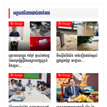
អត្ថបទដែលជាប់ទាក់ទង
ជីវិត និងសង្គម
ជីវិត និងសង្គម
ក្រោយ​គេចខ្លួន ២​ថ្ងៃ​! ម្ចាស់​រថយន្ត​
ទឹកស្ទឹងប៉ៃលិន ហក់ឡើងដល់កម្ពស់
ដែល​បុក​ម៉ូតូ​រ៉ឺ​ម៉ក​បណ្តាល​ឱ្យ​ស្លាប់
ប្រុងប្រយ័ត្ន! អាជ្ញាធរ…
និង​របួស…
ជីវិត និងសង្គម
ជីវិត និងសង្គម