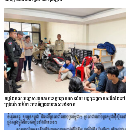
កម្លាំងគណ:បញ្ជាការឯកភាពខេត្តបន្ទាយមានជ័យ បន្តចុះរដ្ឋបាល៥ទីតាំងនៅ
ក្រុងប៉ោយប៉ែត រកឃើញជនបរទេស២៦នាក់