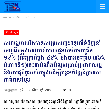
ទំព័រដើម
ជីវិត និងសង្គម
ជីវិត និងសង្គម
សហរដ្ឋអាមេរិកបានសម្រេចបញ្ចុះពន្ធលើទំនិញនាំ
ចេញពីកម្ពុជាទៅកាន់សហរដ្ឋអាមេរិកមកត្រឹម
១៩% (ពីអត្រាដំបូង ៤៩% និងបានចុះត្រឹម ៣៦%
ជំហានទី១)នេះជាដំណឹងដ៏ល្អសម្រាប់ប្រជាពលរដ្ឋ
និងសេដ្ឋកិច្ចរបស់កម្ពុជាដើម្បីបន្តអភិវឌ្ឍន៍ប្រទេស
ជាតិតទៅមុខ
ចេញផ្សាយ
ថ្ងៃទី 1 ខែ សីហា ឆ្នាំ 2025
813
សហរដ្ឋអាមេរិកបានសម្រេចបញ្ចុះពន្ធលើទំនិញនាំចេញពីកម្ពុជាទៅកាន់