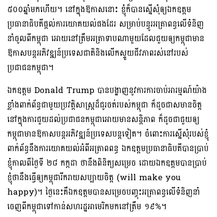
៥០០ឆ្នាំមកហើយ។ នៅក្នុងឱកាសនោះ ខ្ញុំក៏បានស្នើសុំឲ្យឯកឧត្តម
ប្រធានាធិបតីផ្ដល់ការយោគយល់ផងដែរ សម្រាប់បន្ធូរអត្រាពន្ធលើទំនិញ
នាំចូលពីកម្ពុជា អោយនៅត្រឹមអត្រាទាបណាមួយដែលជួយឲ្យកម្ពុជាមាន
ឱកាសបន្តអភិវឌ្ឍន៍ប្រទេសជាតិនិងលើកស្ទួយជីវភាពរស់នៅរបស់
ប្រជាជនកម្ពុជា។
ឯកឧត្តម Donald Trump បានបង្ហាញនូវការការចាប់អារម្មណ៍យ៉ាង
ខ្លាំងពាក់ព័ន្ធជាមួយប្រវត្តិសាស្ត្រដ៏ជូរចត់របស់កម្ពុជា ក៏ដូចជាសមានចិត្ត
នៅក្នុងការជួយដល់ប្រជាជនកម្ពុជាអោយមានសន្តិភាព ក៏ដូចជាជួយឲ្យ
កម្ពុជាមានឱកាសបន្តអភិវឌ្ឍន៍ប្រទេសបន្តទៀត។ ចំពោះការស្នើសុំរបស់ខ្ញុំ
ពាក់ព័ន្ធនឹងការយោគយល់អំពីអត្រាពពន្ធ ឯកឧត្តមប្រធានាធិបតីបានប្រាប់
ខ្ញុំកាលពីថ្ងៃទី ២៨ កក្កដា ថានឹងពិនិត្យសម្រេច ដោយឯកឧត្តមបានប្រាប់
ខ្ញុំថានឹងធ្វើឲ្យកម្ពុជារីករាយសប្បាយចិត្ត (will make you
happy)។ ថ្ងៃនេះគឺឯកឧត្តមបានសម្រេចបញ្ចុះអត្រាពន្ធលើទំនិញនាំ
ចេញពីកម្ពុជាទៅកាន់សហរដ្ឋអាមេរិកមកនៅត្រឹម ១៩%។