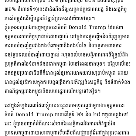
សហរដ្ឋអាមេរិកមកត្រឹម ១៩% (ពីអត្រាដំបូង ៤៩% និងបានចុះត្រឹម
៣៦% ជំហានទី១)នេះជាដំណឹងដ៏ល្អសម្រាប់ប្រជាពលរដ្ឋ និងសេដ្ឋកិច្ច
របស់កម្ពុជាដើម្បីបន្តអភិវឌ្ឍន៍ប្រទេសជាតិតទៅមុខ។
ខ្ញុំសូមអរគុណឯកឧត្តមប្រធានាធិបតី Donald Trump ដែលឯក
ឧត្តមបានយកចិត្តទុកដាក់ដោយផ្ទាល់ នៅក្នុងការផ្ដួចផ្ដើមនិងជំរុញឲ្យមាន
ការឈប់បាញ់គ្នារវាងកងទ័ពកម្ពុជានិងកងទ័ពថៃ និងបន្តតាមដានការ
អនុវត្តបទឈប់បាញ់ដោយផ្ទាល់ រហូតដល់មានសន្តិភាពជាអចិន្ត្រៃយ៍និង
ប្រក្រតីភាពនៃទំនាក់ទំនងរវាងកម្ពុជា-ថៃនៅពេលខាងមុខ។ បន្ថែមលើនេះ
ឯកឧត្តមប្រធានាធិបតីក៏បានផ្ដល់នូវការយោគយល់សម្រាប់កម្ពុជា ដោយ
បានផ្ដល់នូវឱកាសក្នុងការបន្តពង្រឹងការអភិវឌ្ឍន៍សេដ្ឋកិច្ច និងទំនាក់ទំនង
ពាណិជ្ជកម្មរវាងកម្ពុជានិងសហរដ្ឋអាមេរិកបន្តទៅទៀត។
នៅក្នុងអំឡុងពេលដែលខ្ញុំបានសន្ទនាតាមទូរសព្ទជាមួយឯកឧត្តមធានា
ធិបតី Donald Trump កាលពីថ្ងៃទី ២៦ និង ២៨ កក្កដាកន្លងទៅ
នេះ ខ្ញុំបានបញ្ជាក់អំពីសារៈសំខាន់នៃសន្តិភាពនិងការអភិវឌ្ឍន៍នៃ
ប្រទេសកម្ពុជាដោយសារកម្ពុជាទើបងើបពីសង្គ្រាមរ៉ាំរ៉ៃនៅក្នុងប្រទេសជាង