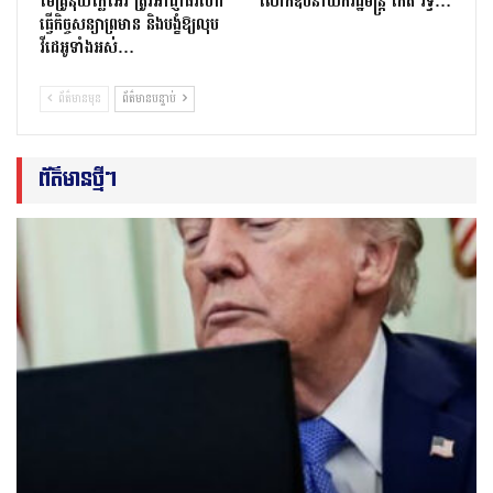
ម៉ែគ្រូនុយក្លែអ៊ែរ ត្រូវអាជ្ញាធរហៅ
លោកឧបនាយករដ្ឋមន្ត្រី កើត រិទ្ធ…
ធ្វើកិច្ចសន្យាព្រមាន និងបង្ខំឱ្យលុប
វីដេអូទាំងអស់…
ព័ត៌មានមុន
ព័ត៌មានបន្ទាប់
ព័ត៌មានថ្មីៗ