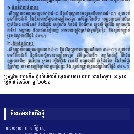
ក្រសួងធនធានទឹក ជូនដំណឹងអំពីស្ថានភាពធាតុអាកាសនៅកម្ពុជា សម្រាប់
ថ្ងៃទី៧ ខែសីហា ឆ្នាំ២០២៦
ទំនាក់ទំនងយើងខ្ញុំ
អាសយដ្ឋាន៖ រាជធានីភ្នំពេញ