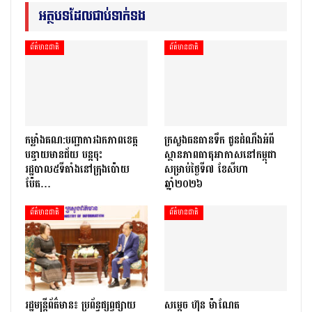
អត្ថបទដែលជាប់ទាក់ទង
ព័ត៌មានជាតិ
ព័ត៌មានជាតិ
កម្លាំងគណ:បញ្ជាការឯកភាពខេត្ត
ក្រសួងធនធានទឹក ជូនដំណឹងអំពី
បន្ទាយមានជ័យ បន្តចុះ
ស្ថានភាពធាតុអាកាសនៅកម្ពុជា
រដ្ឋបាល៥ទីតាំងនៅក្រុងប៉ោយ
សម្រាប់ថ្ងៃទី៧ ខែសីហា
ប៉ែត…
ឆ្នាំ២០២៦
ព័ត៌មានជាតិ
ព័ត៌មានជាតិ
រដ្ឋមន្ត្រីព័ត៌មាន៖ ប្រព័ន្ធផ្សព្វផ្សាយ
សម្តេច ហ៊ុន ម៉ាណែត