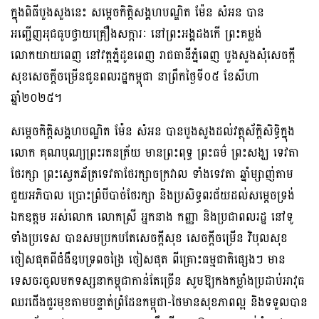
ក្នុងពិធីបួងសួងនេះ សម្តេចកិត្តិសង្គហបណ្ឌិត ម៉ែន សំអន បាន
អញ្ជើញអុជធូបថ្វាយគ្រឿងសក្ការៈ នៅព្រះអង្គដងកើ ព្រះគម្លង់
លោកយាយពេញ នៅវត្តភ្នំដូនពេញ រាជធានីភ្នំពេញ បួងសួងសុំសេចក្តី
សុខសេចក្តីចម្រើនជូនពលរដ្ឋកម្ពុជា នាព្រឹកថ្ងៃទី០៥ ខែសីហា
ឆ្នាំ២០២៥។
សម្តេចកិត្តិសង្គហបណ្ឌិត ម៉ែន សំអន បានបួងសួងដល់វត្ថុស័ក្តិសិទ្ធិក្នុង
លោក គុណបុណ្យព្រះរតនត្រ័យ មានព្រះពុទ្ធ ព្រះធម៌ ព្រះសង្ឃ ទេវតា
ថែរក្សា ព្រះស្វេតឆ័ត្រទេវតាថែរក្សាចក្រវាល ទាំងទេវតា ឆ្នាំម្សាញ់តាម
ជួយអភិបាល ប្រោះព្រំបីបាច់ថែរក្សា និងប្រសិទ្ធពរជ័យដល់សម្តេចទ្រង់
ឯកឧត្តម អស់លោក លោកស្រី អ្នកនាង កញ្ញា និងប្រជាពលរដ្ឋ នៅទូ
ទាំងប្រទេស បានសមប្រកបតែសេចក្តីសុខ សេចក្តីចម្រើន វិបុលសុខ
ចៀសផុតពីជំងឺឧបទ្រពចង្រៃ ចៀសផុត ពីគ្រោះធម្មជាតិផ្សេងៗ មាន
ទេសចរចូលមកទស្សនាកម្ពុជាកាន់តែច្រើន សូមឱ្យកងកម្លាំងប្រដាប់អាវុធ
ឈរជើងជួរមុខតាមបន្ទាត់ព្រំដែនកម្ពុជា-ថៃមានសុខភាពល្អ និងទទួលបាន