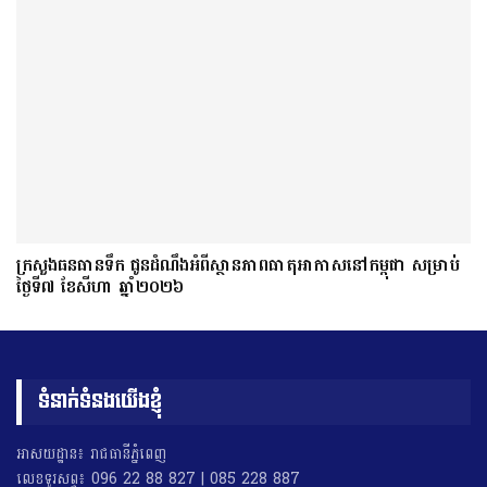
ក្រសួងធនធានទឹក ជូនដំណឹងអំពីស្ថានភាពធាតុអាកាសនៅកម្ពុជា សម្រាប់
ថ្ងៃទី៧ ខែសីហា ឆ្នាំ២០២៦
ទំនាក់ទំនងយើងខ្ញុំ
អាសយដ្ឋាន៖ រាជធានីភ្នំពេញ
លេខទូរសព្ទ៖ 096 22 88 827 | 085 228 887