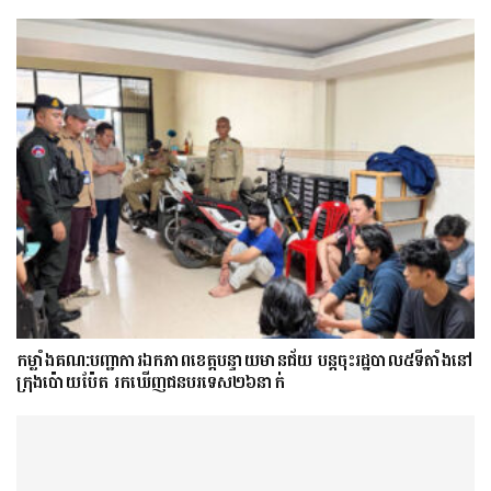
កម្លាំងគណ:បញ្ជាការឯកភាពខេត្តបន្ទាយមានជ័យ បន្តចុះរដ្ឋបាល៥ទីតាំងនៅ
ក្រុងប៉ោយប៉ែត រកឃើញជនបរទេស២៦នាក់