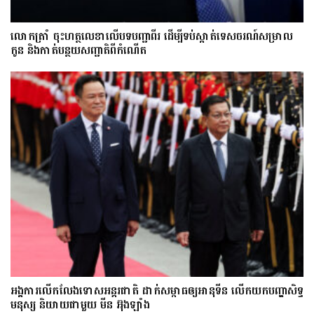
លោក​ត្រាំ ចុះហត្ថលេខាលើបទបញ្ជាពីរ ដើម្បីទប់ស្កាត់ទេស​ចរណ៍សម្រាល
កូន និងកាត់បន្ថយសញ្ជាតិពីកំណើត
អង្គការលើកលែងទោសអន្តរជាតិ ដាក់សម្ពាធឲ្យអានុទីន លើកយកបញ្ហាសិទ្ធ
មនុស្ស និយាយជាមួយ មីន អ៊ុងឡាំង