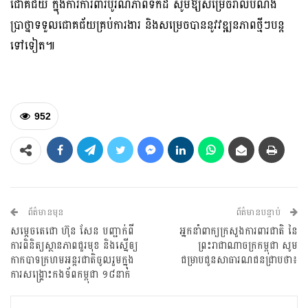
ជោគជ័យ ក្នុងការការពារបូរណភាពទឹកដី សូមឱ្យសម្រេចរាល់បំណង
ប្រាថ្នាទទួលជោគជ័យគ្រប់ការងារ និងសម្រេចបាននូវវឌ្ឍនភាពថ្មីៗបន្ត
ទៅទៀត៕
952
ព័ត៌មានមុន
ព័ត៌មានបន្ទាប់
សម្តេចតេជោ ហ៊ុន សែន បញ្ជាក់ពី
អ្នកនាំពាក្យក្រសួងការពារជាតិ នៃ
ការពិនិត្យស្ថានភាពជួរមុខ និងស្នើឲ្យ
ព្រះរាជាណាចក្រកម្ពុជា សូម
កាកបាទក្រហមអន្តរជាតិចូលរួមក្នុង
ជម្រាបជូនសាធារណជនជ្រាបថា៖
ការសង្រ្គោះកងទ័ពកម្ពុជា ១៨នាក់