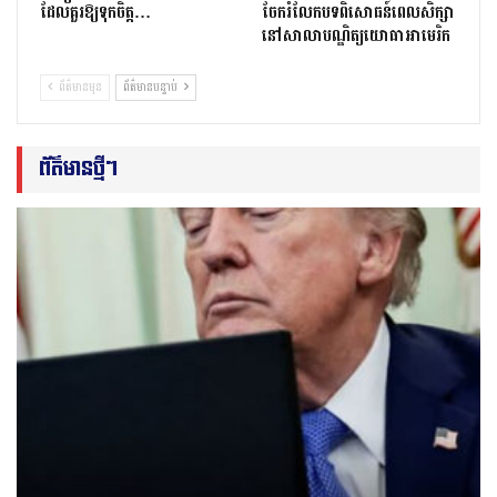
ដែលគួរឱ្យទុកចិត្ត…
ចែករំលែកបទពិសោធន៍ពេលសិក្សា
នៅសាលាបណ្ឌិត្យ​យោ​ធា​អាមេរិក
ព័ត៌មានមុន
ព័ត៌មានបន្ទាប់
ព័ត៌មានថ្មីៗ