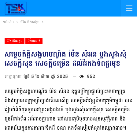
ទំព័រដើម
ជីវិត និងសង្គម
ជីវិត និងសង្គម
ព័ត៌មានជាតិ
សម្ដេចកិត្ដិសង្គហបណ្ឌិត ម៉ែន សំអន បួងសួងសុំ
សេចក្ដីសុខ សេចក្ដីចម្រើន ដល់វីរកងទ័ពជួរមុខ
ចេញផ្សាយ
ថ្ងៃទី 5 ខែ សីហា ឆ្នាំ 2025
952
សម្តេចកិត្តិសង្គហបណ្ឌិត ម៉ែន សំអន ឧត្តមប្រឹក្សាផ្ទាល់ព្រះមហាក្សត្រ
និងជាប្រធានក្រុមប្រឹក្សាជាតិរណសិរ្ស សាមគ្គីអភិវឌ្ឍន៍មាតុភូមិកម្ពុជា បាន
រៀបចំពិធីដុតធូបនៅព្រះអង្គដងកើ បួងសួងសុំសេចក្តីសុខ សេចក្ដីចម្រើន
ជូនវីរកងទ័ព អង់អាចក្លាហាន នៅសមរភូមិមុខមានសុខសុវត្ថិភាព និង
ជោគជ័យក្នុងការការពារទឹកដី ខណៈកងទ័ពសៀមកំពុងតែឈ្លានពាន។