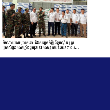
អំណោយសម្តេចតេជោ និងសម្តេចកិត្តិព្រឹទ្ធបណ្ឌិត ត្រូវ
ប្រគល់ជូនកងកម្លាំងជួរមុខនៅកងអន្តរគមន៍លេខ៣២៤…