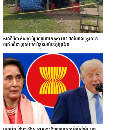
ករណីប្ដីចាក់សម្លាប់ប្រពន្ធនៅខេត្តតាកែវ ជនដៃដល់ត្រូវបាន
កម្លាំងជំនាញតាមចាប់ខ្លួនដល់ខេត្តព្រៃវែង
អាមេរិក និងអាស៊ាន ទាមទារឱ្យ​របបយោធាមីយ៉ាន់ម៉ា​ ដោះ​