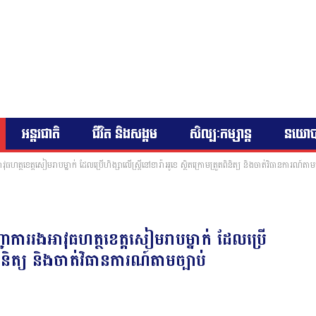
អន្តរជាតិ
ជីវិត និងសង្គម
សិល្បៈកម្សាន្ត
នយោ
វុធហត្ថខេត្តសៀមរាបម្នាក់ ដែលប្រើហិង្សាលើស្ត្រីនៅខារ៉ាអូខេ ស្ថិតក្រោមត្រួតពិនិត្យ និងចាត់វិធានការណ៍តាមច
្ជាការរងអាវុធហត្ថខេត្តសៀមរាបម្នាក់ ដែលប្រើ
ពិនិត្យ និងចាត់វិធានការណ៍តាមច្បាប់