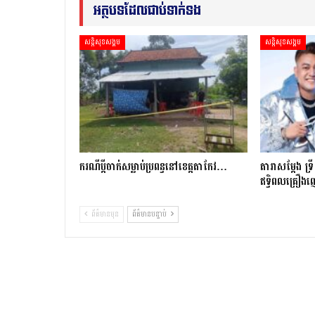
អត្ថបទដែលជាប់ទាក់ទង
សន្តិសុខសង្គម
សន្តិសុខសង្គម
ករណីប្ដីចាក់សម្លាប់ប្រពន្ធនៅខេត្តតាកែវ…
តារាសម្ដែង ទ្រ
ឥទ្ធិពលគ្រឿងញៀ
ព័ត៌មានមុន
ព័ត៌មានបន្ទាប់