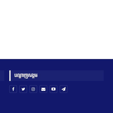
បណ្តាញសង្គម