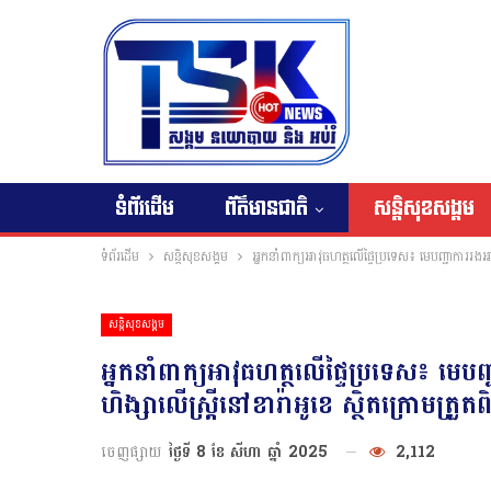
ទំព័រដើម
ព័ត៌មានជាតិ
សន្តិសុខសង្គម
ទំព័រដើម
សន្តិសុខសង្គម
អ្នកនាំពាក្យអាវុធហត្ថលើផ្ទៃប្រទេស៖ មេបញ្ជាការរងអា
សន្តិសុខសង្គម
អ្នកនាំពាក្យអាវុធហត្ថលើផ្ទៃប្រទេស៖ មេបញ
ហិង្សាលើស្ត្រីនៅខារ៉ាអូខេ ស្ថិតក្រោមត្រួត
ចេញផ្សាយ
ថ្ងៃទី 8 ខែ សីហា ឆ្នាំ 2025
2,112