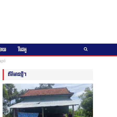
បាយ
វីដេអូ
្បាប់
ព័ត៌មានថ្មីៗ