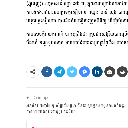
(ភ្នំពេញ)៖
ឧត្តមសេនីយ៍ត្រី អេង ហ៉ី អ្នកនាំពាក្យកងរាជអាវ
ការរងកងរាជអាវុធហត្ថខេត្តសៀមរាប ឈ្មោះ ចាន់ ឃុង បានប្រ
ហត្ថខេត្តសៀមរាប បាននិងកំពុងធ្វើការត្រួតពិនិត្យ ដើម្បីសុ
តាមសេចក្តីរាយការណ៍ បានឱ្យដឹងថា ក្រុមជនសង្ស័យបានប្រើហិង្សាលើស្
បឹងកក់​ ខណ្ឌ​ទួលគោក​ កាល​យប់​រំលង​អាធ្រាត្រ​ថ្ងៃ​ទី​៧​ ឈាន​ចូ
ព័ត៌មានមុន
អនុព័ន្ធយោធាម៉ាឡេស៊ីប្រចាំកម្ពុជា ដឹកនាំក្រុមអ្នកសង្កេតការណ៍អន្តរ
កាល៧ប្រទេស ទៅឧត្តរមានជ័យ