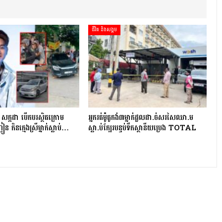
ជីវិត និងសង្គម
ី សក្កដា បើកបរស្ថិតក្រោម
អ្នក​រត់​ម៉ូតូកង់៣​​ម្នាក់​ដួល​ដា.ច់​សរសៃឈា.ម​
ន កិនក្មេងស្រីម្នាក់ស្លាប់…
ស្លា.ប់​ក្បែរ​បន្ទប់ទឹក​ស្ថានីយ​ប្រេង ​TOTAL