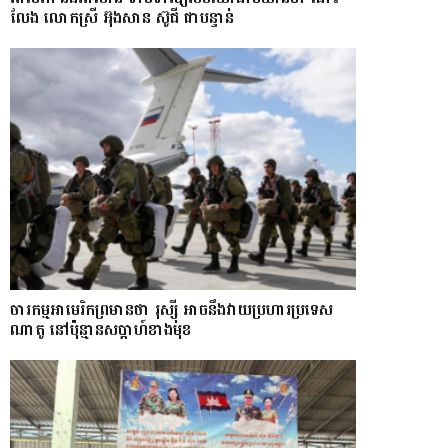
លែង​ លោកស្រី អ៊ុងសាន ស៊ូជី ជា​បន្ទាន់
ចារកម្ម​អាមេរិក​ព្រមាន​ថា​ រុស្ស៊ី​ អាចនឹងវាយប្រហារប្រទេស​​
ណា​តូ ​នៅ​ប៉ុន្មាន​សប្តាហ៍​​ខាង​មុខ​​