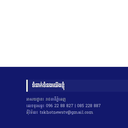
ទំនាក់ទំនងយើងខ្ញុំ
អាសយដ្ឋាន៖ រាជធានីភ្នំពេញ
លេខទូរសព្ទ៖ 096 22 88 827 | 085 228 887
អុីម៉ែល៖ tskhotnewstv@gmail.com