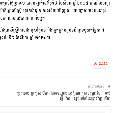
ុធហត្ថលើផ្ទៃប្រទេស បានបញ្ជាក់នៅថ្ងៃទី៨ ខែសីហា ឆ្នាំ២០២៥ ករណីមេបញ្ជា
ើហិង្សាលើស្ត្រី នៅខារ៉ាអូខេ កាលពីយប់មិញនេះ មេបញ្ជាការកងរាជអាវុធ
ំគោលការណ៍ចាត់វិធានការណ៍បន្ត។
រ្តីដែល​រងរបួស​ផ្ទៃ​មុខ​ និង​ភ្នែក​ក្នុង​បន្ទប់​ខារ៉ា​អូខេ​មួយ​កន្លែង​នៅ​
ល​ថ្ងៃ​ទី​៨​ ខែ​សីហា​ ឆ្នាំ​ ២០២៥​៕
2,112
ព័ត៌មានបន្ទាប់
ប្រជាពលរដ្ឋភៀសសឹកនៅតាមមណ្ឌលសុវត្ថិភាព ក្នុងខេត្តព្រះវិហារ ចាប់
ផ្តើមវិលត្រឡប់ទៅលំនៅដ្ឋានវិញហើយ