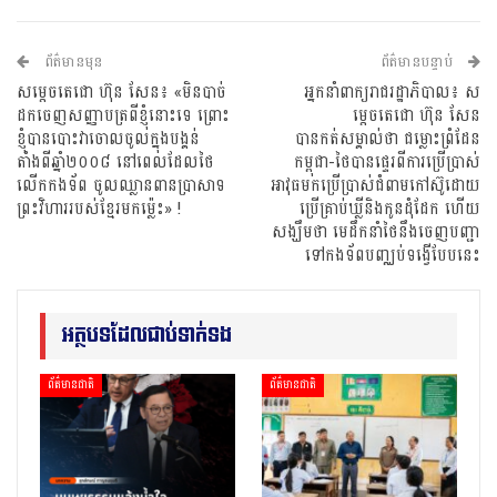
ព័ត៌មានមុន
ព័ត៌មានបន្ទាប់
សម្តេចតេជោ ហ៊ុន សែន៖ «មិនបាច់
អ្នកនាំពាក្យរាជរដ្ឋាភិបាល៖ ស
ដកចេញសញ្ញាបត្រពីខ្ញុំនោះទេ ព្រោះ
ម្តេចតេជោ ហ៊ុន សែន
ខ្ញុំបានបោះវាចោលចូលក្នុងបង្គន់
បានកត់សម្គាល់ថា ជម្លោះព្រំដែន
តាំងពីឆ្នាំ២០០៨ នៅពេលដែលថៃ
កម្ពុជា-ថៃបានផ្ទេរពីការប្រើប្រាស់
លើកកងទ័ព ចូលឈ្លានពានប្រាសាទ
អាវុធមកប្រើប្រាស់ជំពាមកៅស៊ូដោយ
ព្រះវិហាររបស់ខ្មែរមកម៉្លេះ» !
ប្រើគ្រាប់ឃ្លីនិងកូនដុំដែក ហើយ
សង្ឃឹមថា មេដឹកនាំថៃនឹងចេញបញ្ជា
ទៅកងទ័ពបញ្ឈប់ទង្វើបែបនេះ
អត្ថបទដែលជាប់ទាក់ទង
ព័ត៌មានជាតិ
ព័ត៌មានជាតិ