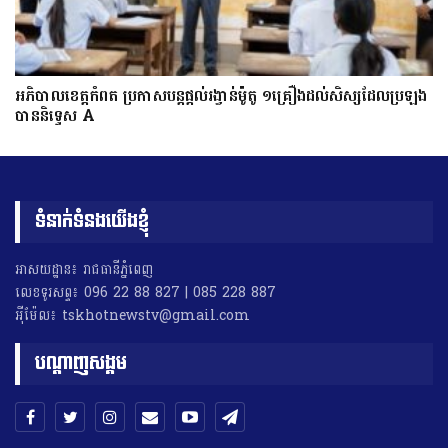
អភិបាលខេត្តកំពត ប្រកាសបន្តផ្តល់រង្វាន់ម៉ូតូ ១គ្រឿងដល់សិស្សដែលប្រឡង
បាននិទ្ទេស A
ទំនាក់ទំនងយើងខ្ញុំ
អាសយដ្ឋាន៖ រាជធានីភ្នំពេញ
លេខទូរសព្ទ៖ 096 22 88 827 | 085 228 887
អុីម៉ែល៖ tskhotnewstv@gmail.com
បណ្តាញសង្គម