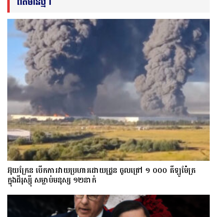
ព័ត៌មានថ្មីៗ
អ៊ុយក្រែន បើកការវាយប្រហារដោយដ្រូន ចូលជ្រៅ ១ ០០០ គីឡូម៉ែត្រ
ក្នុងដីរុស្ស៊ី សម្លាប់មនុស្ស ១២នាក់