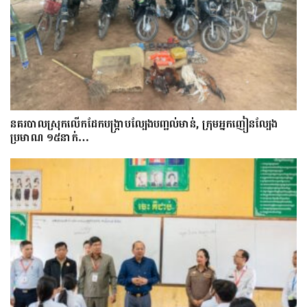
នគរបាលស្រុកលើកដែកបង្ក្រាបល្បែងបញ្ជល់មាន់, ក្រុមអ្នកញៀនល្បែង
ប្រមាណ ១៥នាក់…