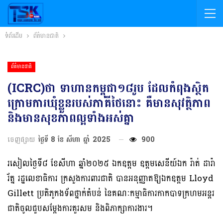
ទំព័រដើម
ព័ត៌មានជាតិ
ព័ត៌មានជាតិ
(ICRC)ថា ទាហានកម្ពុជា១៨រូប ដែលកំពុងស្ថិត
ក្រោមការឃុំខ្លួនរបស់ភាគីថៃនោះ គឺមានសុវត្ថិភាព
និងមានសុខភាពល្អទាំងអស់គ្នា
ចេញផ្សាយ
ថ្ងៃទី 8 ខែ សីហា ឆ្នាំ 2025
900
រសៀលថ្ងៃទី៨ ខែសីហា ឆ្នាំ២០២៥ ឯកឧត្តម ឧត្តមសេនីយ៍ឯក រ៉ាត់ ដារ៉ា
រ័ត្ន រដ្ឋលេខាធិការ ក្រសួងការពារជាតិ បានអនុញ្ញាតឱ្យឯកឧត្តម Lloyd
Gillett ប្រតិភូកងទ័ពថ្នាក់តំបន់ នៃគណៈកម្មាធិការកាកបាទក្រហមអន្តរ
ជាតិចូលជួបសម្តែងការគួរសម និងពិភាក្សាការងារ។