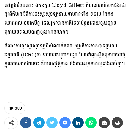
នៅក្នុងជំនួបនោះ ឯកឧត្តម Lloyd Gillett ក៏បានចែករំលែកផងដែរ
នូវព័ត៌មានអំពីការចុះសួរសុខទុក្ខនាយទាហានទាំង ១៨រូប នៃកង
យោធពលខេមរភូមិន្ទ ដែលត្រូវបានភាគីថៃចាប់ខ្លួនដោយខុសច្បាប់
ក្រោយបទឈប់បាញ់ចូលរជាធរមាន។
ចំពោះការចុះសួរសុខទុក្ខពីសំណាក់គណៈកម្មាធិការកាកបាទក្រហម
អន្តរជាតិ (ICRC)ថា ទាហានកម្ពុជា១៨រូប ដែលកំពុងស្ថិតក្រោមការឃុំ
ខ្លួនរបស់ភាគីថៃនោះ គឺមានសុវត្ថិភាព និងមានសុខភាពល្អទាំងអស់គ្នា។
900