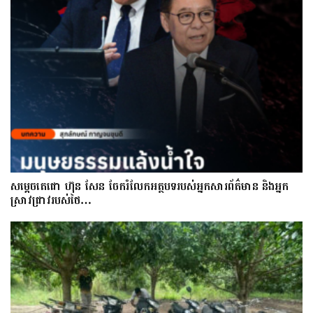
សម្តេចតេជោ ហ៊ុន សែន ចែករំលែកអត្ថបទរបស់អ្នកសារព័ត៌មាន និងអ្នក
ស្រាវជ្រាវរបស់ថៃ…