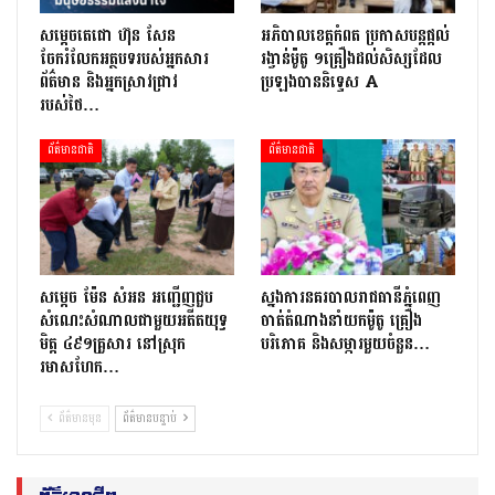
សម្តេចតេជោ ហ៊ុន សែន
អភិបាលខេត្តកំពត ប្រកាសបន្តផ្តល់
ចែករំលែកអត្ថបទរបស់អ្នកសារ
រង្វាន់ម៉ូតូ ១គ្រឿងដល់សិស្សដែល
ព័ត៌មាន និងអ្នកស្រាវជ្រាវ
ប្រឡងបាននិទ្ទេស A
របស់ថៃ…
ព័ត៌មានជាតិ
ព័ត៌មានជាតិ
សម្តេច ម៉ែន សំអន អញ្ជើញជួប
ស្នងការនគរបាលរាជធានីភ្នំពេញ
សំណេះសំណាលជាមួយអតីតយុទ្ធ
ចាត់តំណាងនាំយកម៉ូតូ គ្រឿង
មិត្ត ៤៩១គ្រួសារ នៅស្រុក
បរិភោគ និងសម្ភារមួយចំនួន…
រមាសហែក…
ព័ត៌មានមុន
ព័ត៌មានបន្ទាប់