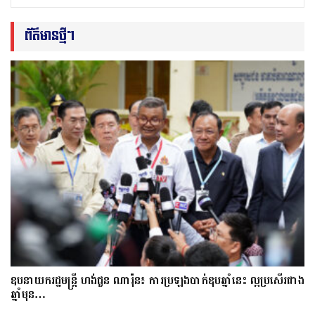
ព័ត៌មានថ្មីៗ
ឧបនាយករដ្ឋមន្ត្រី ហង់ជួន ណារ៉ុន៖ ការប្រឡងបាក់ឌុបឆ្នាំនេះ ល្អប្រសើរជាង
ឆ្នាំមុន…