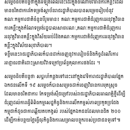
សម្តេចធិបតីបន្តថាក្នុងអំឡុងពេលនេះដែរក្នុងចំណោមវិធានការកន្លឺះដែល
មានចរិតជាការកែទម្រង់ស្ថាប័នរាជរដ្ឋាភិបាលបានសម្រេចរៀបចំនូវ
គណៈកម្មការជាតិចំនួនបីរួមមាន៖ គណៈកម្មការជាតិជំរុញការអនុវត្តវិធាន
ការគន្លឹះក្នុងកំណែទម្រង់រដ្ឋបាលសាធារណៈ,គណៈកម្មការជាតិជំរុញការ
អនុវត្តវិធានគន្លឹះក្នុងវិស័យអប់រំនិងគណៈកម្មការជាតិជំរុញការអនុវត្តវិធាន
គន្លឹះក្នុងវិស័យសុខាភិបាល។
ទន្ទឹមនេះរាជរដ្ឋាភិបាលក៏បានដាក់ចេញនូវការរៀបចំនិងកិច្ចដំណើរការ
អាជ្ញាធរជាតិដោះស្រាយវិវាទក្រៅប្រព័ន្ធតុលាការផងដែរ ។
សម្តេចធិបតីបន្តថា សប្តាហ៍កន្លងទៅនេះនៅក្នុងវេទិការាជរដ្ឋាភិបាលផ្នែក
ឯកជនលើកទី ១៩ សម្តេចក៏បានសម្រេចដាក់ចេញវិធានការមុតស្រួច
ដែលមានចរិតជាការ កែទម្រង់ស៊ីជម្រៅរបស់រាជរដ្ឋាភិបាលអាណត្តិថ្មីដើម្បី
ជំរុញដល់ការធ្វើពិពិធកម្មសេដ្ឋកិច្ចនិងការលើកកម្ពស់ភាពប្រកួតប្រជែង
កម្ពុជាក៏ដូចជាការឆ្លើយតបកង្វល់ របស់ផ្នែកឯកជនដែលមានជិត ២០០
ដើម្បីកាត់បន្ថយថ្លៃធ្វើធុរកិច្ចនិងការសម្រាលបន្ទុករបស់ប្រជាជនទូទៅ៕