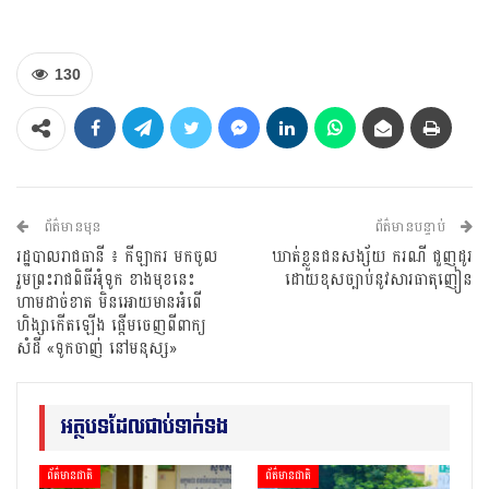
130
ព័ត៌មានមុន
ព័ត៌មានបន្ទាប់
រដ្ឋបាលរាជធានី ៖ កីឡាករ មកចូល
ឃាត់ខ្លួនជនសង្ស័យ ករណី ជួញដូរ
រួមព្រះរាជពិធីអុំទូក ខាងមុខនេះ
ដោយខុសច្បាប់នូវសារធាតុញៀន
ហាមដាច់ខាត មិនអោយមានអំពើ
ហិង្សាកើតឡើង ផ្តើមចេញពីពាក្យ
សំដី «ទូកចាញ់ នៅមនុស្ស»
អត្ថបទដែលជាប់ទាក់ទង
ព័ត៌មានជាតិ
ព័ត៌មានជាតិ