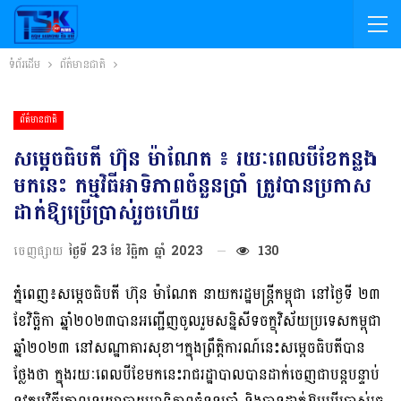
ទំព័រដើម
ព័ត៌មានជាតិ
ព័ត៌មានជាតិ
សម្តេចធិបតី ហ៊ុន ម៉ាណែត ៖ រយៈពេលបីខែកន្លង
មកនេះ កម្មវិធីអាទិភាពចំនួនប្រាំ ត្រូវបានប្រកាស
ដាក់ឱ្យប្រើប្រាស់រួចហើយ
ចេញផ្សាយ
ថ្ងៃទី 23 ខែ វិច្ឆិកា ឆ្នាំ 2023
130
ភ្នំពេញ៖សម្តេចធិបតី ហ៊ុន ម៉ាណែត នាយករដ្ឋមន្ត្រីកម្ពុជា នៅថ្ងៃទី ២៣
ខែវិច្ឆិកា ឆ្នាំ២០២៣បានអញ្ជើញចូលរួមសន្និសីទចក្ខុវិស័យប្រទេសកម្ពុជា
ឆ្នាំ២០២៣ នៅសណ្ឋាគារសុខា។ក្នុងព្រឹត្តិការណ៍នេះសម្ដេចធិបតីបាន
ថ្លែងថា ក្នុងរយៈពេលបីខែមកនេះរាជរដ្ឋាបាលបានដាក់ចេញជាបន្តបន្ទាប់