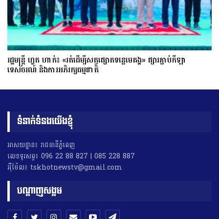
រដ្ឋមន្ត្រី ហួត ហាក់៖ «រត់ដើម្បីសត្វផ្សោតទន្លេមេគង្គ» ផ្សារភ្ជាប់កីឡា
ទេសចរណ៍ និងការអភិរក្សធម្មជាតិ
ទំនាក់ទំនងយើងខ្ញុំ
អាសយដ្ឋាន៖ រាជធានីភ្នំពេញ
លេខទូរសព្ទ៖ 096 22 88 827 | 085 228 887
អុីម៉ែល៖ tskhotnewstv@gmail.com
បណ្តាញសង្គម