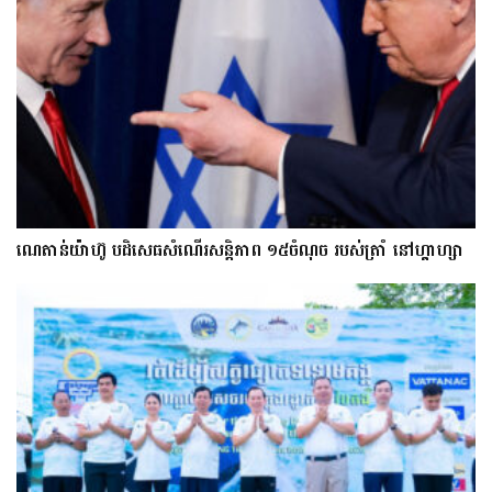
ណេតាន់យ៉ាហ៊ូ បដិសេធសំណើរសន្តិភាព ១៥ចំណុច របស់ត្រាំ នៅហ្គាហ្សា