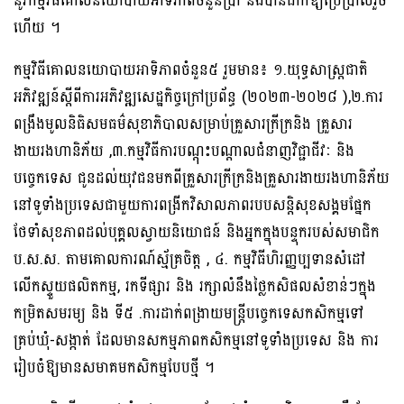
នូវកម្មវិធីគោលនយោបាយអាទិភាពចំនួនប្រាំ និងបានដាក់ឱ្យប្រើប្រាស់រួច
ហើយ ។
កម្មវិធីគោលនយោបាយអាទិភាពចំនួន៥ រួមមាន៖ ១.យុទ្ធសាស្រ្តជាតិ
អភិវឌ្ឍន៍ស្ដីពីការអភិវឌ្ឍសេដ្ឋកិច្ចក្រៅប្រព័ន្ធ (២០២៣-២០២៨ ),២.ការ
ពង្រឹងមូលនិធិសមធម៌សុខាភិបាលសម្រាប់គ្រួសារក្រីក្រនិង គ្រួសារ
ងាយរងហានិភ័យ ,៣.កម្មវិធីការបណ្ដុះបណ្តាលជំនាញវិជ្ជាជីវៈ និង
បច្ចេកទេស ជូនដល់យុវជនមកពីគ្រួសារក្រីក្រនិងគ្រួសារងាយរងហានិភ័យ
នៅទូទាំងប្រទេសជាមួយការពង្រីកវិសាលភាពរបបសន្តិសុខសង្គមផ្នែក
ថែទាំសុខភាពដល់បុគ្គលស្វាយនិយោជន៍ និងអ្នកក្នុងបន្ទុករបស់សមាជិក
ប.ស.ស. តាមគោលការណ៍ស្ម័គ្រចិត្ត , ៤. កម្មវិធីហិរញ្ញប្បទានសំដៅ
លើកស្ទួយផលិតកម្ម, រកទីផ្សារ និង រក្សាលំនឹងថ្លៃកសិផលសំខាន់ៗក្នុង
កម្រិតសមរម្យ និង ទី៥ .ការដាក់ពង្រាយមន្ត្រីបច្ចេកទេសកសិកម្មទៅ
គ្រប់ឃុំ-សង្កាត់ ដែលមានសកម្មភាពកសិកម្មនៅទូទាំងប្រទេស និង ការ
រៀបចំឱ្យមានសមាគមកសិកម្មបែបថ្មី ។