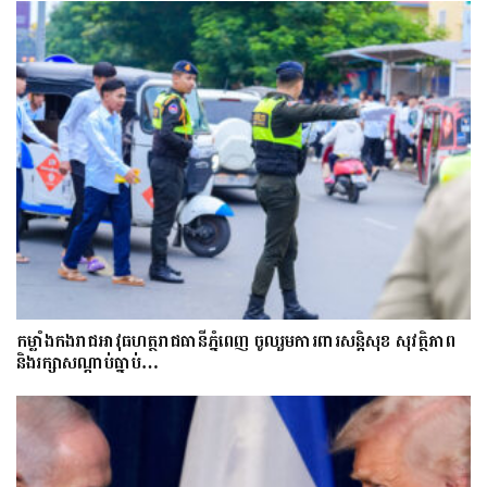
កម្លាំងកងរាជអាវុធហត្ថរាជធានីភ្នំពេញ ចូលរួមការពារសន្តិសុខ សុវត្ថិភាព
និងរក្សាសណ្តាប់ធ្នាប់…