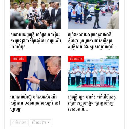
ឧបនាយករដ្ឋមន្ត្រី ហង់ជួន ណារ៉ុន៖
កម្លាំងកងរាជអាវុធហត្ថរាជធានី
ការប្រឡងបាក់ឌុបឆ្នាំនេះ ល្អប្រសើរ
ភ្នំពេញ ចូលរួមការពារសន្តិសុខ
ជាងឆ្នាំមុន…
សុវត្ថិភាព និងរក្សាសណ្តាប់ធ្នាប់…
ព័ត៌មានជាតិ
ព័ត៌មានជាតិ
ណេតាន់យ៉ាហ៊ូ បដិសេធសំណើរ
រដ្ឋមន្ត្រី ហួត ហាក់៖ «រត់ដើម្បីសត្វ
សន្តិភាព ១៥ចំណុច របស់ត្រាំ នៅ
ផ្សោតទន្លេមេគង្គ» ផ្សារភ្ជាប់កីឡា
ហ្គាហ្សា
ទេសចរណ៍…
ព័ត៌មានមុន
ព័ត៌មានបន្ទាប់