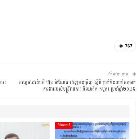
767
ព័ត៌មានបន្ទាប់
 រយៈ
សម្តេចបវរធិបតី ហ៊ុន ម៉ាណែត ចេញអនុក្រឹត្យ ស្តីពី ប្រតិទិនឈប់សម្រាក
ការងាររបស់មន្ត្រីរាជការ និយោជិត កម្មករ ប្រចាំឆ្នាំ២០២៦
ព័ត៌មានជាតិ