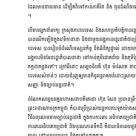
ដែលមានជាធរមាន ដើម្បីតវ៉ាទៅកាន់ភាគីថៃ និង ជូនដំណឹងទៅក
។
បើតាមអ្នកនាំពាក្យ ក្រសួងការបរទេស និងសហប្រតិបត្តិការអ
បានលើកឡើងក្នុងវេទិកានានា និងជាមួយអង្គការអន្តរជាតិជាច
បរទេស បានរៀបចំដំណើរទស្សនកិច្ច និងពិនិត្យផ្ទាល់ ដោយមានកា
អង្គការមិនមែនរដ្ឋាភិបាលនានា ទៅកាន់ភូមិជោគជ័យ និងភូមិព្
កក្កដាកន្លងទៅ។ ក្រៅពីនោះ សម្តេចធិបតី ហ៊ុន ម៉ាណែត នាយក
បរទេសសំខាន់ៗ ដោយជំរុញឲ្យមានកិច្ចអន្តរាគមន៍ដោះស្រាយបញ្
សញ្ញា និងច្បាប់អន្តរជាតិ។
ចំណែកសម្តេចអគ្គមហាសេនាបតីតេជោ ហ៊ុន សែន ប្រធានព្រឹទ្ធសភ
ព្រះរាជាណាចក្រកម្ពុជា ក៏បានប្រើប្រាស់យន្តការការទូតយ៉
វិធីអនុលោមតាមច្បាប់អន្តរជាតិ ក្នុងការការពារ អធិបតេយ្យជាតិ
ការពារអធិបតេយ្យជាតិ និងបូរណភាពទឹកដី គឺជាអាទិភាពចម្បង
កាល នៅពេលបច្ចុប្បន្ន និងតទៅអនាគត៕