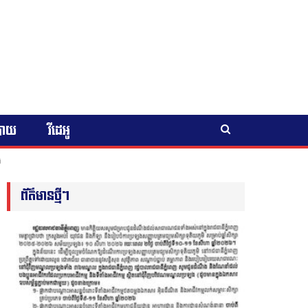
បាយ
វីដេអូ
ង
ព័ត៌មានថ្មីៗ