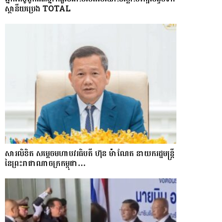
ស្ថានីយ​ប្រេង ​TOTAL
សារលិខិត សម្តេចមហាបវរធិបតី ហ៊ុន ម៉ាណែត នាយករដ្ឋមន្ត្រី
នៃព្រះរាជាណាចក្រកម្ពុជា…