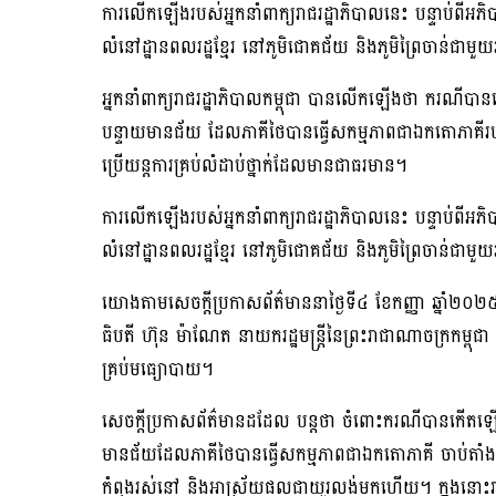
ការលើកឡើងរបស់អ្នកនាំពាក្យរាជរដ្ឋាភិបាលនេះ បន្ទាប់ពីអភ
លំនៅដ្ឋានពលរដ្ឋខ្មែរ នៅភូមិជោគជ័យ និងភូមិព្រៃចាន់ជាម
អ្នកនាំពាក្យរាជរដ្ឋាភិបាលកម្ពុជា បានលើកឡើងថា ករណីបានកើ
បន្ទាយមានជ័យ ដែលភាគីថៃបានធ្វើសកម្មភាពជាឯកតោភាគីរហូត
ប្រើយន្តការគ្រប់លំដាប់ថ្នាក់ដែលមានជាធរមាន។
ការលើកឡើងរបស់អ្នកនាំពាក្យរាជរដ្ឋាភិបាលនេះ បន្ទាប់ពីអភ
លំនៅដ្ឋានពលរដ្ឋខ្មែរ នៅភូមិជោគជ័យ និងភូមិព្រៃចាន់ជាម
យោងតាមសេចក្តីប្រកាសព័ត៌មាននាថ្ងៃទី៤ ខែកញ្ញា ឆ្នាំ២០២៥
ធិបតី ហ៊ុន ម៉ាណែត នាយករដ្ឋមន្ត្រីនៃព្រះរាជាណាចក្រកម្ពុជ
គ្រប់មធ្យោបាយ។
សេចក្តីប្រកាសព័ត៌មានដដែល បន្តថា ចំពោះករណីបានកើតឡើងនៅភ
មានជ័យដែលភាគីថៃបានធ្វើសកម្មភាពជាឯកតោភាគី ចាប់តាំងព
កំពុងរស់នៅ និងអាស្រ័យផលជាយូរលង់មកហើយ។ ក្នុងនោះរាជរដ្