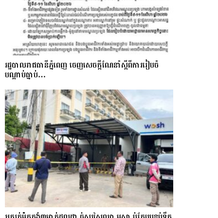
រដ្ឋបាលរាជធានីភ្នំពេញ ចេញសេចក្ដីណែនាំស្ដីពីការរៀបចំ
បណ្ដាប់ធ្នាប់…
អ្នក​រត់​ម៉ូតូកង់៣​​ម្នាក់​ដួល​ដា.ច់​សរសៃឈា.ម​ស្លា.ប់​ក្បែរ​បន្ទប់ទឹក​