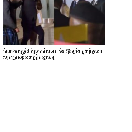
តំណាងរាស្ត្រថៃ ស្រែកតវ៉ាលោក មីន អ៊ុងឡាំង ក្នុងព្រឹទ្ធសភា
រហូតត្រូវសន្តិសុខក្រៀកស្មាចេញ