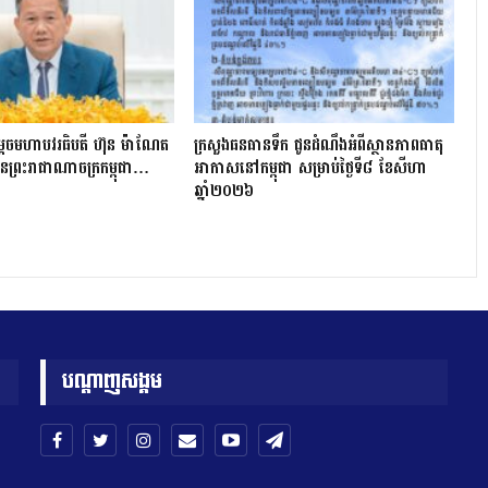
តេចមហាបវរធិបតី ហ៊ុន ម៉ាណែត
ក្រសួងធនធានទឹក ជូនដំណឹងអំពីស្ថានភាពធាតុ
ី នៃព្រះរាជាណាចក្រកម្ពុជា…
អាកាសនៅកម្ពុជា សម្រាប់ថ្ងៃទី៨ ខែសីហា
ឆ្នាំ២០២៦
បណ្តាញសង្គម