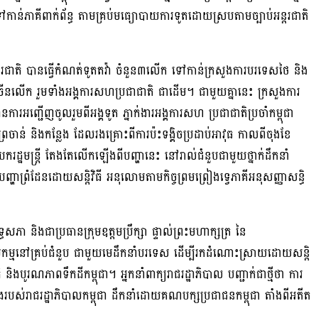
ាន់ភាគីពាក់ព័ន្ធ តាមគ្រប់មធ្យោបាយការទូតដោយស្របតាមច្បាប់អន្តរជាតិ
ន្តរជាតិ បានធ្វើកំណត់ទូតតវ៉ា ចំនួន៣លើក ទៅកាន់ក្រសួងការបរទេសថៃ និង
្រើនលើក រួមទាំងអង្គការសហប្រជាជាតិ ជាដើម។ ជាមួយគ្នានេះ ក្រសួងការ
រអញ្ជើញចូលរួមពីអង្គទូត ភ្នាក់ងារអង្គការសហ ប្រជាជាតិប្រចាំកម្ពុជា
រៃចាន់ និងកន្លែង ដែលរងគ្រោះពីការប៉ះទង្គិចប្រដាប់អាវុធ កាលពីចុងខែ
រដ្ឋមន្ត្រី តែងតែលើកឡើងពីបញ្ហានេះ នៅរាល់ជំនួបជាមួយថ្នាក់ដឹកនាំ
ហាព្រំដែនដោយសន្តិវិធី អនុលោមតាមកិច្ចព្រមព្រៀងទ្វេភាគីអនុសញ្ញាសន្ធិ
ា និងជាប្រធានក្រុមឧត្តមប្រឹក្សា ផ្ទាល់ព្រះមហាក្សត្រ នៃ
ាងសកម្មនៅគ្រប់ជំនួប ជាមួយមេដឹកនាំបរទេស ដើម្បីរកដំណោះស្រាយដោយសន្តិ
 និងបូរណភាពទឹកដីកម្ពុជា។ អ្នកនាំពាក្យរាជរដ្ឋាភិបាល បញ្ជាក់ជាថ្មីថា ការ
របស់រាជរដ្ឋាភិបាលកម្ពុជា ដឹកនាំដោយគណបក្សប្រជាជនកម្ពុជា តាំងពីអតីត