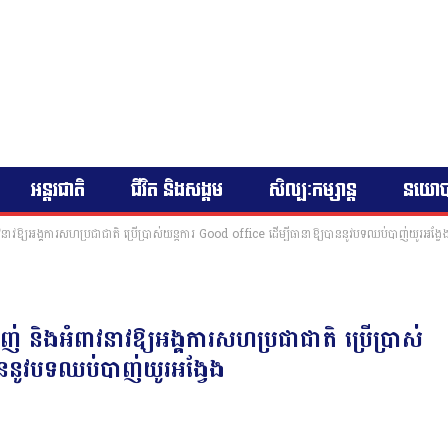
អន្តរជាតិ
ជីវិត និងសង្គម
សិល្បៈកម្សាន្ត
នយោ
ំពាវនាវឱ្យអង្គការសហប្រជាជាតិ ប្រើប្រាស់យន្តការ Good office ដើម្បីធានាឱ្យបាននូវបទឈប់បាញ់យូរអង្វែ
ាញ់ និងអំពាវនាវឱ្យអង្គការសហប្រជាជាតិ ប្រើប្រាស់
ាននូវបទឈប់បាញ់យូរអង្វែង