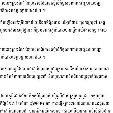
ិបាលខេត្តស្រះកែវ នៃប្រទេសថៃបានស្នើសុំកិច្ចសហការដោះស្រាយបញ្ហា
ួយអភិបាលខេត្តបន្ទាយមានជ័យ ។
តឡើងនៅភូមិជោគជ័យ និងភូមិព្រៃចាន់ ឃុំអូរបីជាន់ ស្រុកអូរជ្រៅ ខេត្ត
មកដល់សព្វថ្ងៃនេះ គឺប្រមុខរាជរដ្ឋាភិបាលបានធ្វើការយ៉ាងសកម្ម ដោយ
ិបាលខេត្តស្រះកែវ នៃប្រទេសថៃបានស្នើសុំកិច្ចសហការដោះស្រាយបញ្ហា
ួយអភិបាលខេត្តបន្ទាយមានជ័យ ។
នេះបានឲ្យដឹងថា រាជរដ្ឋាភិបាលកម្ពុជាក្រោមការដឹកនាំរបស់សម្តេចមហាបវរ
ា បានខិតខំការពារអធិបតេយ្យជាតិ និងបូរណភាពទឹកដីយ៉ាងប្តូរផ្តាច់បំផុតតាម
ូមិជោគជ័យ និងភូមិព្រៃចាន់ ឃុំអូរបីជាន់ ស្រុកអូរជ្រៅ ខេត្តបន្ទាយ
ីថ្ងៃទី១២ ខែសីហា ឆ្នាំ២០២៥មក បានធ្វើឲ្យប៉ះពាល់ដល់ប្រជាពលរដ្ឋដែល
ឋាភិបាលកម្ពុជា បានធ្វើការយ៉ាងសកម្ម ដោយប្រើយន្តការគ្រប់លំដាប់ថ្នាក់