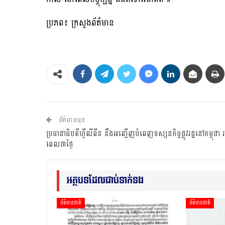
ប្រភព៖ ក្រសួងព័ត៌មាន
ព័ត៌មានមុន
ប្រធានាធិបតីហ្វីលីពីន នឹងអញ្ជើញបំពេញទស្សនកិច្ចផ្លូវរដ្ឋនៅកម្ពុជា
ពេល៣ថ្ងៃ
អត្ថបទដែលជាប់ទាក់ទង
ព័ត៌មានជាតិ
ព័ត៌មានជាតិ