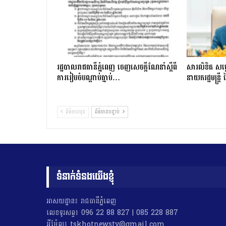
រដ្ឋបាលរាជធានីភ្នំពេញ ចេញសេចក្ដីណែនាំស្ដីពី
សារលិខិត សម្
ការរៀបចំបណ្ដាប់ធ្នាប់…
នាយករដ្ឋមន្ត្រ
ព័ត៌មានមុន
ព័ត៌មានបន្ទាប់
ទំនាក់ទំនងយើងខ្ញុំ
អាសយដ្ឋាន៖ រាជធានីភ្នំពេញ
លេខទូរសព្ទ៖ 096 22 88 827 | 085 228 887
អុីម៉ែល៖ tskhotnewstv@gmail.com