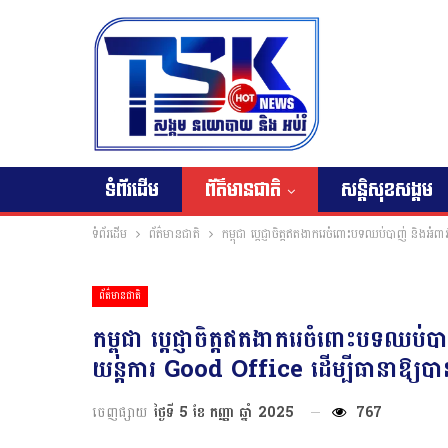
ទំព័រដើម
ព័ត៌មានជាតិ
សន្តិសុខសង្គម
ទំព័រដើម
ព័ត៌មានជាតិ
កម្ពុជា ប្តេជ្ញាចិត្តឥតងាករេចំពោះបទឈប់បាញ់ និងអ
ព័ត៌មានជាតិ
កម្ពុជា ប្តេជ្ញាចិត្តឥតងាករេចំពោះបទឈប់ប
យន្តការ Good Office ដើម្បីធានាឱ្យប
ចេញផ្សាយ
ថ្ងៃទី 5 ខែ កញ្ញា ឆ្នាំ 2025
767