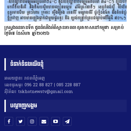
ក្រសួងធនធានទឹក ជូនដំណឹងអំពីស្ថានភាពធាតុអាកាសនៅកម្ពុជា សម្រាប់
ថ្ងៃទី៧ ខែសីហា ឆ្នាំ២០២៦
ទំនាក់ទំនងយើងខ្ញុំ
អាសយដ្ឋាន៖ រាជធានីភ្នំពេញ
លេខទូរសព្ទ៖ 096 22 88 827 | 085 228 887
អុីម៉ែល៖ tskhotnewstv@gmail.com
បណ្តាញសង្គម