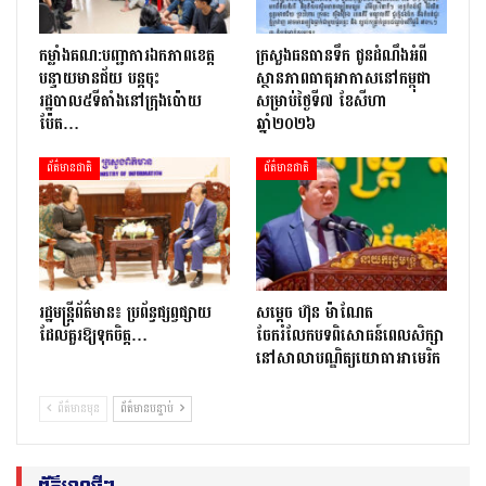
កម្លាំងគណ:បញ្ជាការឯកភាពខេត្ត
ក្រសួងធនធានទឹក ជូនដំណឹងអំពី
បន្ទាយមានជ័យ បន្តចុះ
ស្ថានភាពធាតុអាកាសនៅកម្ពុជា
រដ្ឋបាល៥ទីតាំងនៅក្រុងប៉ោយ
សម្រាប់ថ្ងៃទី៧ ខែសីហា
ប៉ែត…
ឆ្នាំ២០២៦
ព័ត៌មានជាតិ
ព័ត៌មានជាតិ
រដ្ឋមន្ត្រីព័ត៌មាន៖ ប្រព័ន្ធផ្សព្វផ្សាយ
សម្តេច ហ៊ុន ម៉ាណែត
ដែលគួរឱ្យទុកចិត្ត…
ចែករំលែកបទពិសោធន៍ពេលសិក្សា
នៅសាលាបណ្ឌិត្យ​យោ​ធា​អាមេរិក
ព័ត៌មានមុន
ព័ត៌មានបន្ទាប់