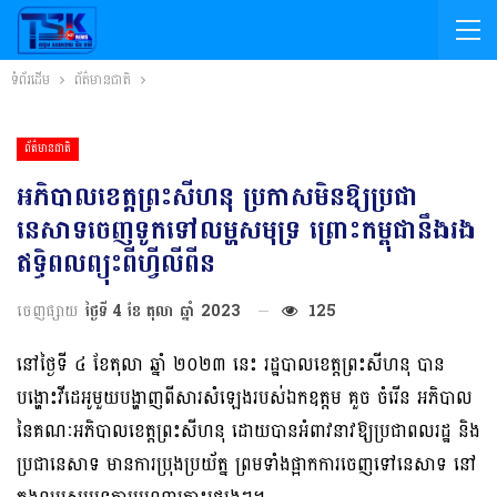
ទំព័រដើម
ព័ត៌មានជាតិ
ព័ត៌មានជាតិ
អភិបាលខេត្តព្រះសីហនុ ប្រកាសមិនឱ្យប្រជា
នេសាទចេញទូកទៅលម្ហសមុទ្រ ព្រោះកម្ពុជានឹងរង
ឥទ្ធិពលព្យុះពីហ្វីលីពីន
ចេញផ្សាយ
ថ្ងៃទី 4 ខែ តុលា ឆ្នាំ 2023
125
នៅថ្ងៃទី ៤ ខែតុលា ឆ្នាំ ២០២៣ នេះ រដ្ឋបាលខេត្តព្រះសីហនុ បាន
បង្ហោះវីដេអូមួយបង្ហាញពីសារសំឡេងរបស់ឯកឧត្ដម គួច ចំរើន អភិបាល
នៃគណៈអភិបាលខេត្តព្រះសីហនុ ដោយបានអំពាវនាវឱ្យប្រជាពលរដ្ឋ និង
ប្រជានេសាទ មានការប្រុងប្រយ័ត្ន ព្រមទាំងផ្អាកការចេញទៅនេសាទ នៅ