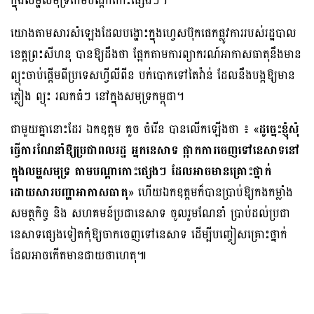
ក្នុងលម្ហសមុទ្រតាមបណ្ដាកោះផ្សេងៗ។
យោងតាមសារសំឡេងដែលបង្ហោះក្នុងហ្វេសប៊ុកផេកផ្លូវការរបស់រដ្ឋបាល
ខេត្តព្រះសីហនុ បានឱ្យដឹងថា ផ្អែកតាមការព្យាករណ៍អាកាសធាតុនឹងមាន
ព្យុះចាប់ផ្ដើមពីប្រទេសហ្វីលីពីន បក់បោកទៅតៃវ៉ាន់ ដែលនឹងបង្កឱ្យមាន
ភ្លៀង ព្យុះ រលកធំៗ នៅក្នុងសមុទ្រកម្ពុជា។
ជាមួយគ្នានោះដែរ ឯកឧត្ដម គួច ចំរើន បានលើកឡើងថា ៖ «
ដូច្នេះខ្ញុំសុំ
ធ្វើការណែនាំឱ្យប្រជាពលរដ្ឋ អ្នកនេសាទ ផ្អាកការចេញទៅនេសាទនៅ
ក្នុងលម្ហសមុទ្រ តាមបណ្ដាកោះផ្សេងៗ ដែលអាចមានគ្រោះថ្នាក់
ដោយសារបញ្ហាអាកាសធាតុ
» ហើយឯកឧត្ដមក៏បានប្រាប់ឱ្យកងកម្លាំង
សមត្ថកិច្ច និង សហគមន៍ប្រជានេសាទ ចូលរួមណែនាំ ប្រាប់ដល់ប្រជា
នេសាទផ្សេងទៀតកុំឱ្យចាកចេញទៅនេសាទ ដើម្បីបញ្ចៀសគ្រោះថ្នាក់
ដែលអាចកើតមានជាយថាហេតុ៕