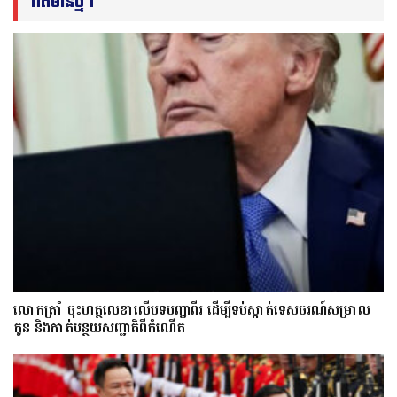
ព័ត៌មានថ្មីៗ
លោក​ត្រាំ ចុះហត្ថលេខាលើបទបញ្ជាពីរ ដើម្បីទប់ស្កាត់ទេស​ចរណ៍សម្រាល
កូន និងកាត់បន្ថយសញ្ជាតិពីកំណើត