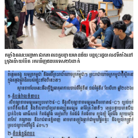
កម្លាំងគណ:បញ្ជាការឯកភាពខេត្តបន្ទាយមានជ័យ បន្តចុះរដ្ឋបាល៥ទីតាំងនៅ
ក្រុងប៉ោយប៉ែត រកឃើញជនបរទេស២៦នាក់