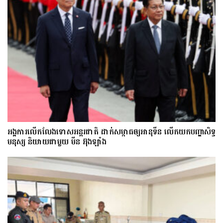
អង្គការលើកលែងទោសអន្តរជាតិ ដាក់សម្ពាធឲ្យអានុទីន លើកយកបញ្ហាសិទ្ធ
មនុស្ស និយាយជាមួយ មីន អ៊ុងឡាំង