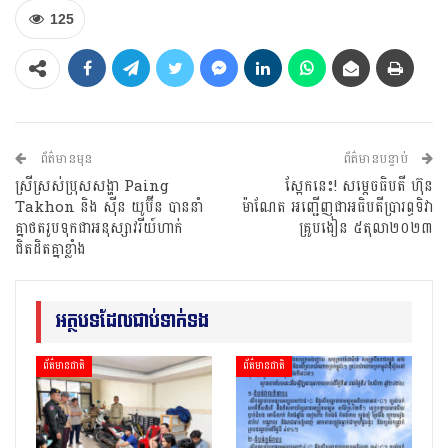
125
ព័ត៌មានមុន
ព័ត៌មានបន្ទាប់
ស្រីស្រស់ប្រុសសង្ហា Paing
ស្អែកនេះ! សម្តេចធិបតី ហ៊ុន
Takhon និង ស៊ីន យូប៊ីន បាននាំ
ម៉ាណែត អញ្ជើញជាអធិបតីប្រារព្ធទិវា
គ្នាថតរូបទុកជាអនុស្សាវរីយ៍ហាក់
គ្រូបងៀន ៥តុលា២០២៣
ជិតដិតគ្នាខ្លាំង
អត្ថបទដែលជាប់ទាក់ទង
ព័ត៌មានជាតិ
ព័ត៌មានជាតិ