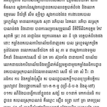
អអនុវត្តតាម យោបល់បញ្ជាដឹកនាំរបស់លោក ឧត្តមសេនីយ៍ទោ សាត
គឹមសាន ស្នងការនៃស្នងការដ្ឋាននគរបាលខេត្តបាត់ដំបង និងលោក
ឧត្តមសេ នីយ៍ត្រី លឹម ពុទ្ធីឡា ស្នងការរងផែន ការងារនគរបាល
ព្រហ្មទ័ណ្ឌ មានលោកស្រេង សុខា អភិបាល នៃគណ: អភិបា លស្រុក
បាណន់ផង និងដោយ បានការសម្របសម្រួលលេី នីតិវិធីពីឯកឧត្តម កែវ
សុជាតិ ព្រះ រាជ អាជ្ញានៃអ យ្យការអមសា លា ដំ បូង ខេត្តបាត់ដំបងផង
នោះ កម្លាំងនគរបាលការិយាល័យជំនាញនគរ បាល ព្រហ្មទណ្ឌកម្រិត
ធ្ងន់ដែលមា នលោករសេនីយ៍ឯក ផង់ សុ ភា ព ជាស្នងការរងទទួល
ដឹកនាំ និងលោកវរសេនី យ៍ ឯក កោ ស៊ុនកាំង ជានាយការិ យាល័យ
លោកនាយរងការិយាល័យនិងមន្រ្តីពាក់ព័ន្ធរួមគ្នាជាមួយកម្លាំងអធិការដ្ឋាន
នគរបាលស្រុកបាណន់ដែលមានលោកវរ សេនី យ៍ ទោ សំ វីរៈ ជា
អធិការ ការ និងកម្លាំងប៉ុស្តិ៍ន គរ បាលរដ្ឋបាលកន្ទឺ១បានចុះប្រតិបត្តិការ
ស្រាវជ្រាវ និងបង្ក្រាបករណី ឃា-ត-ក-ម្ម (ប្រើ-ដំ-ប-ង និងពូ-ថៅ)
០១ករ ណីនិងបានធ្វើការនាំខ្លួនជន សង្ស័ យ ០១នាក់ មកកាន់អធិ ការ
ដ្ឋានន គរបាលស្រុកបាណន់ គឺឈ្មោះ ឌឿន ចន្ត្រា ហៅ ត្រា ភេទប្រុស