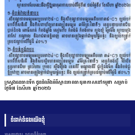
ក្រសួងធនធានទឹក ជូនដំណឹងអំពីស្ថានភាពធាតុអាកាសនៅកម្ពុជា សម្រាប់
ថ្ងៃទី៧ ខែសីហា ឆ្នាំ២០២៦
ទំនាក់ទំនងយើងខ្ញុំ
អាសយដ្ឋាន៖ រាជធានីភ្នំពេញ