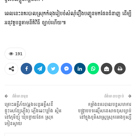
ពេលនេះនគរបាលស្រុកកំពុងរៀបចំសំណុំរឿងបញ្ជូនមកផែនជំនាញ ដេីម្បី
អនុវត្តបន្តតាមនីតិវិធី ច្បាប់ហេីយ៕
191
ព័ត៌មានមុន
ព័ត៌មានបន្ទាប់
គ្រោះអគ្គីភ័យ(ឆ្លងចរន្តអគ្គីសនី
កម្លាំងនគរបាលបន្តសហការ
ផ្ទុះសេខ្សែភ្លើង) ភ្លើងឆេះឃ្លាំង ស្ថិត
បង្រ្កាបបទល្មើសនេសាទខុសច្បាប់
នៅភូមិខ្សុំ ឃុំបន្ទាយដែក ស្រុក
នៅក្នុងភូមិសាស្រ្តស្រុកមោងឫស្សី
កៀនស្វាយ