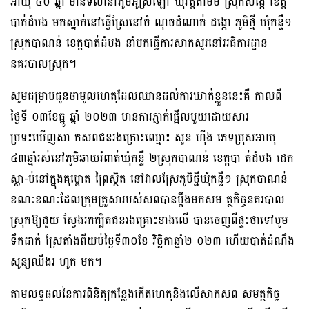
អាយុ ៤០ ឆ្នាំ មានទីលំនៅភូមិអូស្រឡៅ ឃុំវត្តតាមិម ស្រុកសង្កែ ខេត្ត
បាត់ដំបង មកស្នាក់នៅធ្វើស្រែនៅចំ ណុចដំណាក់ ដង្កោ ភូមិថ្មី ឃុំកន្ទឺ១
ស្រុកបាណន់ ខេត្តបាត់ដំបង នាំមកធ្វេីការសាកសួរនៅអធិការដ្ឋាន
នគរបាលស្រុក។
សូមជម្រាបជូនថាមូលហេតុដែលឈានដល់ការឃាត់ខ្លួននេះគឺ កាលពី
ថ្ងៃទី ០៣ខែធ្នូ ឆ្នាំ ២០២៣ មានការភ្ញាក់ផ្អេីលមួយដោយសារ
ប្រទះឃេីញសា កសពជនរងគ្រោះឈ្មោះ សួន ហ៉ីង ភេទប្រុសអាយុ
៤៣ឆ្នាំរស់នៅភូមិឆាយរំពាត់ឃុំកន្ទឺ ២ស្រុកបាណន់ ខេត្តបា ត់ដំបង ដេក
ស្លា-ប់នៅក្នុងគុម្ពោត ព្រៃស្ថិត នៅវាលស្រែភូមិថ្មីឃុំកន្ទឺ១ ស្រុកបាណន់
ខណៈខណៈដែលក្រុមគ្រួសារបស់សពបានប្តឹងមកសម ត្ថកិច្ចនគរបាល
ស្រុកឱ្យជួយ ស្វែងរកត្បិតជនរងគ្រោះខាងលេី បានចេញពីផ្ទះថាទៅបូម
ទឹកដាក់ ស្រែតាំងពីយប់ថ្ងៃទី៣០ខែ វិច្ឆិកាឆ្នាំ២ ០២៣ ហេីយបាត់ដំណឹង
សូន្យឈឹងរ ហូត មក។
តាមលទ្ធផលនៃការពិនិត្យកន្លែងកេីតហេតុនិងលេីសាកសព សមត្ថកិច្ច