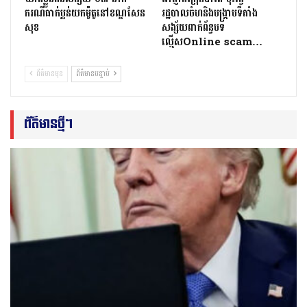
ករណីធាក់ប្លន់យកម៉ូតូនៅខណ្ឌសែន
រដ្ឋបាលចំហនិងបង្ក្រាបទីតាំង
សុខ
សង្ស័យពាក់ព័ន្ធបទ
ល្មើសOnline scam…
ព័ត៌មានមុន
ព័ត៌មានបន្ទាប់
ព័ត៌មានថ្មីៗ