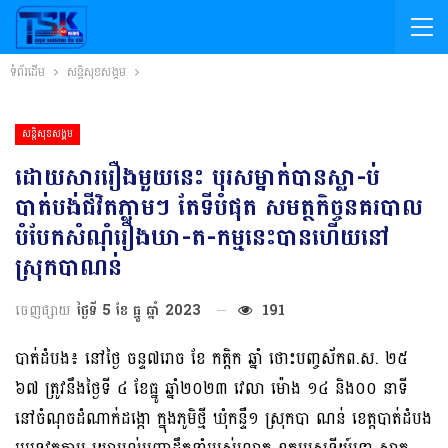
ទំព័រដើម
សន្តិសុខសង្គម
សន្តិសុខសង្គម
ដោយសាររឿងមួយនេះ បុរសម្នាក់បានស្លា-ប់
បាត់បង់ជីវិតភ្លាមៗ តែទីបំផុត សមត្ថកិច្ចនគរបាល
បំបែកសំណុំរឿងឃា-ត-កម្មនេះបានហើយនៅ
ស្រុកបាណន់
ចេញផ្សាយ
ថ្ងៃទី 5 ខែ ធ្នូ ឆ្នាំ 2023
191
បាត់ដំបង៖ នៅថ្ងៃ ចន្ទ៧រោច ខែ កត្តិក ឆ្នាំ ថោះបញ្ចស័កព.ស. ២៥
៦៧ ត្រូវនឹងថ្ងៃទី ៤ ខែធ្នូ ឆ្នាំ២០២៣ វេលា ម៉ោង ១៤ និង០០ នាទី
នៅចំណុចដំណាក់ដង្កោ ក្នុងភូមិថ្មី ឃុំកន្ទឺ១ ស្រុកបា ណន់ ខេត្តបាត់ដំបង