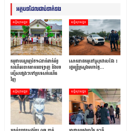
អត្ថបទដែលជាប់ទាក់ទង
សន្តិសុខសង្គម
សន្តិសុខសង្គម
កម្ពុជាបណ្ដេញថៃ១៤នាក់ពាក់ព័ន្ធ
សោកនាដកម្ម​នៅ​ស្រុក​វាល​វែង ៖
ករណីឆបោកតាមអនឡាញ និងបទ
រដ្ឋមន្ត្រី​ក្រសួងមហាផ្ទៃ…
ល្មើសផ្សេងៗទៅប្រទេសកំណើត
វិញ
សន្តិសុខសង្គម
សន្តិសុខសង្គម
ឃាត់ខ្លួនជនសង្ស័យ ០៣ នាក់
អាជ្ញាធរក្រុងបាវិត ចុះធើ្វ