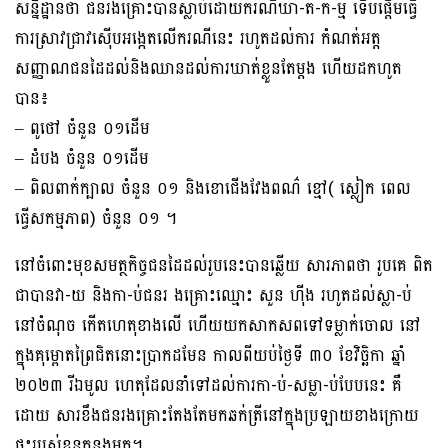
សន្និដ្ឋានថា ជនរងគ្រោះបានស្លាប់ដោយករណីឃា-ត-ក-ម្ម ទេីបផ្តេីមធ្វេី
ការស្រាវជ្រាវស៊េីបអង្កេតលេីករណីនេះ រហូតដល់ការ កំណត់អត្ត
សញ្ញាណជនដៃដល់និងឈានដល់ការឃាត់ខ្លួនតែម្តង ហេីយដកហូត
បាន៖
– ពូថៅ ចំនួន ០១ដើម
– ដំបង ចំនួន ០១ដើម
– ពិលពាក់ក្បាល ចំនួន ០១ និងខោជើងវែងពណ៌ ខ្មៅ( ស្លៀក ពេល
ធ្វើសកម្មភាព) ចំនួន ០១ ។
នៅចំពោះមុខសមត្ថកិច្ចជនដៃដល់រូបនេះបានឆ្លេីយ សារភាពថា រូបគេ ពិត
ជាបានវា-យ និងកា-ប់ជនរ ងគ្រោះឈ្មោះ សួន ហុីង រហូតដល់ស្លា-ប់
នៅចំណុច កេីតហេតុខាងលេី ហើយយកសាកសពទៅទម្លាក់ចោល នៅ
ក្នុងគុម្ពោតព្រៃជិតនោះប្រាកដមែន កាលពីយប់ថ្ងៃទី ៣០ ខែវិច្ឆិកា ឆ្នាំ
២០២៣ រីឯមូល ហេតុដែលនាំទៅដល់ការកា-ប់-សម្លា-ប់បែបនេះ គឺ
ដោយ សារខឹងជនរងគ្រោះតែងតែមកឆក់ត្រីនៅក្នុងប្រឡាយខាងក្រោយ
ផ្ទះរបស់ខ្លួនកន្លងមក។