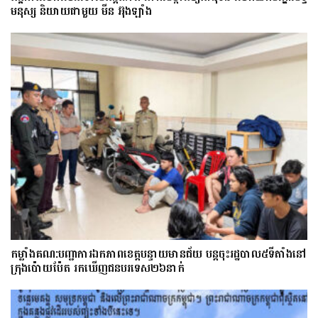
មនុស្ស និយាយជាមួយ មីន អ៊ុងឡាំង
កម្លាំងគណ:បញ្ជាការឯកភាពខេត្តបន្ទាយមានជ័យ បន្តចុះរដ្ឋបាល៥ទីតាំងនៅ
ក្រុងប៉ោយប៉ែត រកឃើញជនបរទេស២៦នាក់