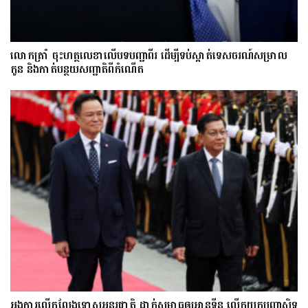
លោក​ត្រាំ ចុះហត្ថលេខាលើបទបញ្ជាពីរ ដើម្បីទប់ស្កាត់ទេស​ចរណ៍សម្រាល
កូន និងកាត់បន្ថយសញ្ជាតិពីកំណើត
អង្គការលើកលែងទោសអន្តរជាតិ ដាក់សម្ពាធឲ្យអានុទីន លើកយកបញ្ហាសិទ្ធ