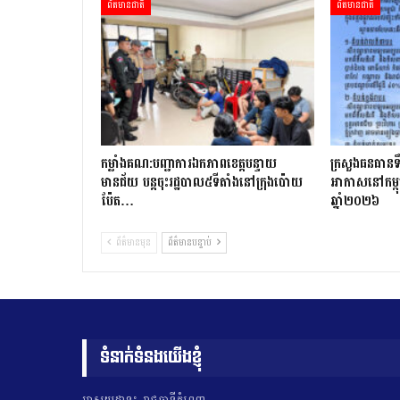
ព័ត៌មានជាតិ
ព័ត៌មានជាតិ
កម្លាំងគណ:បញ្ជាការឯកភាពខេត្តបន្ទាយ
ក្រសួងធនធានទឹ
មានជ័យ បន្តចុះរដ្ឋបាល៥ទីតាំងនៅក្រុងប៉ោយ
អាកាសនៅកម្ពុ
ប៉ែត…
ឆ្នាំ២០២៦
ព័ត៌មានមុន
ព័ត៌មានបន្ទាប់
ទំនាក់ទំនងយើងខ្ញុំ