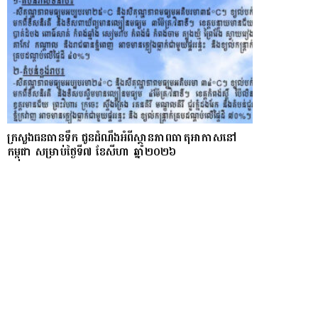
ក្រសួងធនធានទឹក ជូនដំណឹងអំពីស្ថានភាពធាតុអាកាសនៅ
កម្ពុជា សម្រាប់ថ្ងៃទី៧ ខែសីហា ឆ្នាំ២០២៦