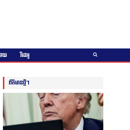
បាយ
វីដេអូ
ព័ត៌មានថ្មីៗ