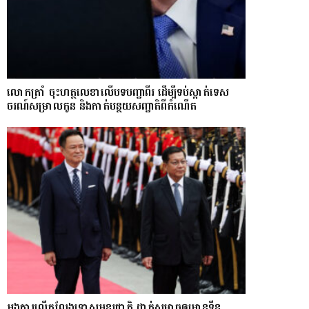
លោក​ត្រាំ ចុះហត្ថលេខាលើបទបញ្ជាពីរ ដើម្បីទប់ស្កាត់ទេស​
ចរណ៍សម្រាលកូន និងកាត់បន្ថយសញ្ជាតិពីកំណើត
អង្គការលើកលែងទោសអន្តរជាតិ ដាក់សម្ពាធឲ្យអានុទីន