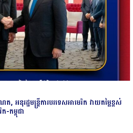
, អនុរដ្ឋមន្ត្រីការបរទេសអាមេរិក វាយតម្លៃខ្ពស់
ក-កម្ពុជា