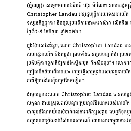
(ភ្នំពេញ)៖
សម្តេចមហាបវរធិបតី ហ៊ុន ម៉ាណែត នាយករដ្ឋមន្ត្
Christopher Landau អនុរដ្ឋមន្ត្រីការបរទេសអាមេរិក ច
ទស្សនកិច្ចផ្លូវការ និងចូលរួមវេទិកាអនាគតអាស៊ាន លើក
ថ្ងៃទី៨-៩ ខែមិថុនា ឆ្នាំ២០២៦។
ក្នុងឱកាសនៃជំនួប, លោក Christopher Landau បានសម្ដ
សហរដ្ឋអាមេរិក និងកម្ពុជា ព្រមទាំងបានគូសបញ្ជាក់ថា ប្រទេ
ប្រតិបត្តិការទ្វេភាគីឱ្យកាន់តែស្អិតរមួត និងស៊ីជម្រៅ។ លោកអនុ
ព្រៀងបើកចំហជើងមេឃ» ជាប្រវត្តិសាស្ត្ររវាងសហរដ្ឋអាមេរិក ន
ភាគីឱ្យកាន់តែស៊ីជម្រៅថែមទៀត។
ជាមួយគ្នានេះលោក Christopher Landau បានសម្ដែងនូវការ
លក្ខណៈងាយស្រួលដល់បណ្ដាក្រុមហ៊ុនវិនិយោគរបស់អាមេរិក ក
បានរួមចំណែកយ៉ាងសំខាន់ដល់ការអភិវឌ្ឍសង្គម-សេដ្ឋកិច្ចកម
សក្តានុពលខ្លាំងខាងវិស័យទេសចរណ៍ ដោយសារកម្ពុជាមានវ