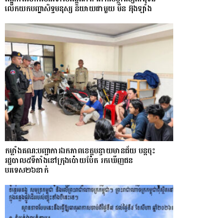
លើកយកបញ្ហាសិទ្ធមនុស្ស និយាយជាមួយ មីន អ៊ុងឡាំង
កម្លាំងគណ:បញ្ជាការឯកភាពខេត្តបន្ទាយមានជ័យ បន្តចុះ
រដ្ឋបាល៥ទីតាំងនៅក្រុងប៉ោយប៉ែត រកឃើញជន
បរទេស២៦នាក់