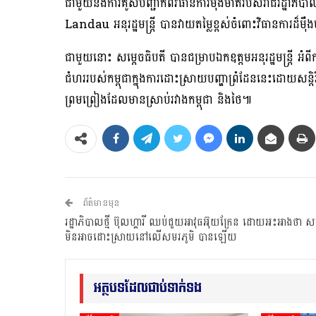
ជាមួយនឹងការគូសបញ្ជាក់ពីវិធានការម៉ឺងម៉ាត់របស់រាជរដ្ឋ
Landau អនុរដ្ឋមន្ត្រី បាន​វាយតម្លៃ​ខ្ពស់​ចំពោះវិធាន​ការ​ដ៏ម៉ឺង
ជាមួយនោះ សម្ដេចធិបតី បានជម្រាបឯកឧត្តមអនុរដ្ឋមន្ត្រី អំពីការវិ
ជំហររបស់កម្ពុជាក្នុងការដោះស្រាយបញ្ហាព្រំដែននេះដោយសន្តិវិ
ព្រមព្រៀងដែលមានស្រាប់រវាងកម្ពុជា និងថៃ៕
ព័ត៌មានមុន
រដ្ឋាភិបាលថ្មី ប៊ុលហ្គារី ឈប់ជួយអាវុធអ៊ុយក្រែន ដោយអះអាងថា សង្
មិនអាចដោះស្រាយនៅលើសមរភូមិ បានឡើយ
អត្ថបទដែលជាប់ទាក់ទង