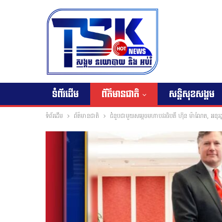
ទំព័រដើម
ព័ត៌មានជាតិ
សន្តិសុខសង្គម
ទំព័រដើម
ព័ត៌មានជាតិ
ជំនួបជាមួយសម្តេចមហាបវរធិបតី ហ៊ុន ម៉ាណែត, អនុរដ្ឋ