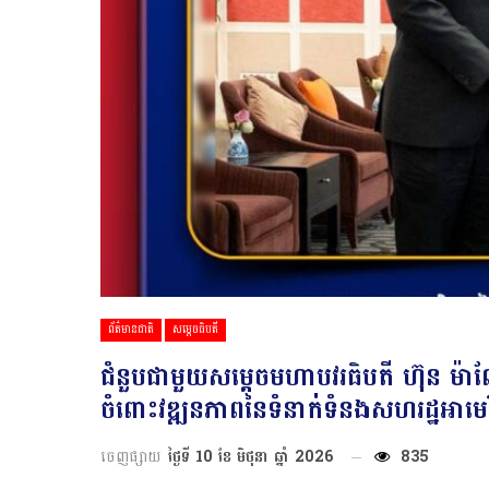
ព័ត៌មានជាតិ
សម្តេចធិបតី
ជំនួបជាមួយសម្តេចមហាបវរធិបតី ហ៊ុន ម៉ាណែត
ចំពោះវឌ្ឍនភាពនៃទំនាក់ទំនងសហរដ្ឋអាមេរិ
ចេញផ្សាយ
ថ្ងៃទី 10 ខែ មិថុនា ឆ្នាំ 2026
835