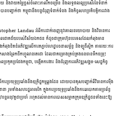
រាយ និងវាយតម្លៃខ្ពស់ចំពោះភាពរីកចម្រើន និងលទ្ធផលល្អប្រសើរនៃទំនាក់
បានបញ្ជាក់ថា កម្ពុជានឹងបន្តជំរុញទំនាក់ទំនង និងកិច្ចសហប្រតិបត្តិការរវាង
Christopher Landau អំពីការដាក់ចេញនូវគោលនយោបាយ និងវិធានការ
នាដល់ភាពជោគជ័យរបស់វិស័យឯកជន ក៏ដូចជាក្រុមហ៊ុនបរទេសដែលកំពុងមាន
ននិងកំពុងខិតខំអភិវឌ្ឍលើការតភ្ជាប់ហេដ្ឋារចនាសម្ព័ន្ធ និងឡូជីស្ទិក តាមរយៈការ
ពុងកសាងព្រែកជីកហ្វូណនតេជោ ដែលជាគម្រោងគ្រប់គ្រងធនធានទឹកចម្រុះ
្រកួតប្រជែងកម្ពុជា, បង្កើតការងារ និងជំរុញការអភិវឌ្ឍសង្គម-សេដ្ឋកិច្ច
ំពីការប្រយុទ្ធប្រឆាំងនឹងឧក្រិដ្ឋកម្មឆ្លងដែន ដោយបានគូសបញ្ជាក់ពីវិធានការម៉ឺង
ានា​ រួមទាំងសហរដ្ឋអាមេរិក ក្នុងការប្រយុទ្ធប្រឆាំងនឹងការឆបោកតាមប្រព័ន្ធ
្រូវបន្តអនុវត្តជាប្រចាំ រហូតដល់មានការបោសសម្អាតក្រុមឧក្រិដ្ឋជនទាំងនេះឱ្យ