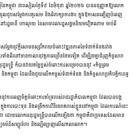
រីនៃកម្ពុជា នារសៀលថ្ងៃទី៩ ខែមិថុនា ឆ្នាំ២០២៦ បានអនុញ្ញាតឱ្យលោក
ូលជួបសម្ដែងការគួរសម និងពិភាក្សាការងារ ក្នុងឱកាសអញ្ជើញបំពេញ
ទី៣ នៅរដ្ឋធានី ហាណូយ នៃសាធារណរដ្ឋសង្គមនិយមវៀតណាម ចាប់ពី
ែងនូវក្ដីសោមនស្សរីករាយចំពោះវឌ្ឍនភាពនៃទំនាក់ទំនងរវាង
សទាំងពីរនៅមានកាលានុវត្តភាពច្រើនថែមទៀត ដើម្បីរួមគ្នាជំរុញកិច្ចសហ
រដ្ឋមន្ត្រី ក៏បានវាយតម្លៃខ្ពស់ចំពោះការសម្រេចបាននូវ «កិច្ចព្រម
ិងកម្ពុជា ដែលនឹងជួយលើកកម្ពស់ទំនាក់ទំនង និងកិច្ចសហប្រតិបត្តិការទ្វេ
ពេញចិត្តចំពោះការគាំទ្ររបស់រាជរដ្ឋាភិបាលកម្ពុជា ដែលបានបង្ក
្នុងការបោះទុន និងពង្រីកការវិនិយោគរបស់ខ្លួននៅកម្ពុជា ដែលការណ៍នេះ
្ពុជា ដោយលោកអនុរដ្ឋមន្ត្រីបានលើកឡើងថា កម្ពុជាគឺជាប្រទេសដែលមាន
ប្បធម៌ដ៏សម្បូរបែប និងល្បីល្បាញលើសកលលោក។