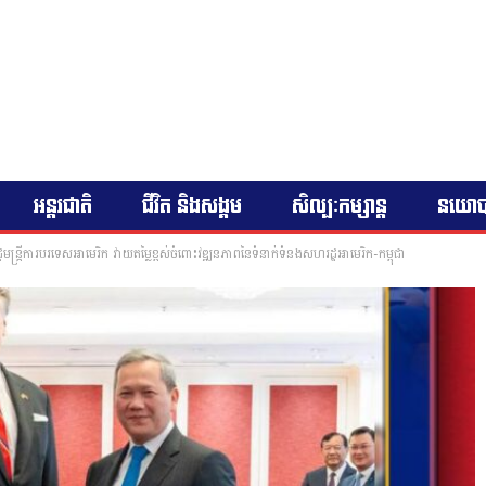
អន្តរជាតិ
ជីវិត និងសង្គម
សិល្បៈកម្សាន្ត
នយោ
មន្ត្រីការបរទេសអាមេរិក វាយតម្លៃខ្ពស់ចំពោះវឌ្ឍនភាពនៃទំនាក់ទំនងសហរដ្ឋអាមេរិក-កម្ពុជា