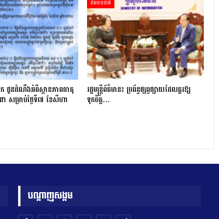
ព័ត៌មានជាតិ
ក ជូនដំណឹងអំពីស្ថានភាពធាតុ
រដ្ឋមន្ត្រីព័ត៌មាន៖ ប្រព័ន្ធផ្សព្វផ្សាយដែលគួរឱ្យ
ជា សម្រាប់ថ្ងៃទី៧ ខែសីហា
ទុកចិត្ត…
បណ្តាញសង្គម