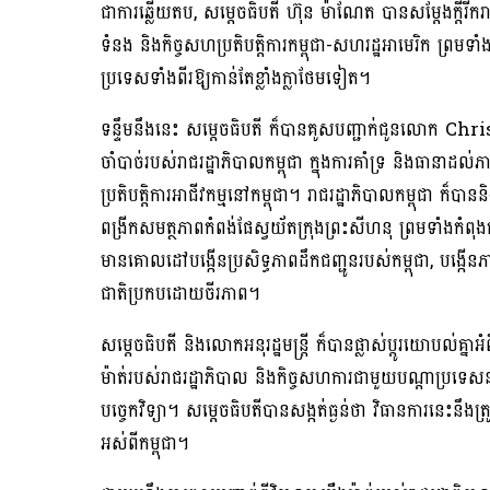
ជាការឆ្លើយតប, សម្តេចធិបតី ហ៊ុន ម៉ាណែត បានសម្ដែងក្ដីរីក
ទំនង និងកិច្ចសហប្រតិបត្តិការកម្ពុជា-សហរដ្ឋអាមេរិក ព្រមទាំង
ប្រទេសទាំងពីរឱ្យកាន់តែខ្លាំងក្លាថែមទៀត។
ទន្ទឹមនឹងនេះ សម្ដេចធិបតី ក៏បានគូសបញ្ជាក់ជូនលោក 
ចាំបាច់របស់រាជរដ្ឋាភិបាលកម្ពុជា ក្នុងការគាំទ្រ និងធា
ប្រតិបត្តិការអាជីវកម្មនៅកម្ពុជា។ រាជរដ្ឋាភិបាលកម្ពុជា​ ក៏បា
ពង្រីកសមត្ថភាពកំពង់ផែស្វយ័តក្រុងព្រះសីហនុ ព្រមទាំងកំ
មានគោលដៅបង្កើនប្រសិទ្ធភាពដឹកជញ្ជូនរបស់កម្ពុជា, បង្កើនភាពប
ជាតិប្រកបដោយចីរភាព។
សម្ដេចធិបតី និងលោកអនុរដ្ឋមន្ត្រី ក៏បានផ្លាស់ប្ដូរយោបល់គ្នាអ
ម៉ាត់របស់រាជរដ្ឋាភិបាល និង​កិច្ច​សហការ​ជាមួយបណ្តាប្រទេស​ន
បច្ចេកវិទ្យា។ សម្តេចធិបតីបានសង្កត់ធ្ងន់ថា វិធានការនេះនឹងត
អស់ពីកម្ពុជា។​