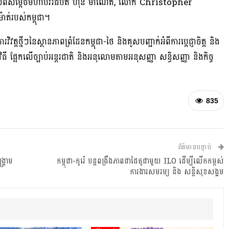
ាភិបាលពីសម្តេចមហាបវរធិបតី ហ៊ុន ម៉ាណែត, លោក Christopher
ម៉ាត់របស់​កម្ពុជា។
វត្តថ្មីៗនៃស្ថានភាពព្រំដែនកម្ពុជា-ថៃ និងគូសបញ្ជាក់អំពីការប្តេជ្ញាចិត្ត និង
ធី ផ្អែកលើច្បាប់អន្តរជាតិ និងអនុលោមតាមអនុសញ្ញា សន្ធិសញ្ញា និងកិច្ច
835
ព័ត៌មានបន្ទាប់
គ្រាម
កម្ពុជា-កូរ៉េ បន្តពង្រឹងភាពជាដៃគូជាមួយ ILO ដើម្បីលើកកម្ពស់
ការងារសមរម្យ និង សន្តិសុខសង្គម