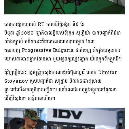
តាមការផ្សាយរបស់ RT កាលពីថ្ងៃអង្គារ ទី៩ ខែ
មិថុនា ឆ្នាំ២០២៦ រដ្ឋាភិបាលថ្មីរបស់ទីក្រុង សូហ្វីយ៉ា បានបញ្ជាក់ពីជំហ
យ៉ាងច្បាស់ ហើយនេះគឺជាគោលនយោបាយមួយ ដែល
គណបក្ស Progressive Bulgaria ដាក់ចេញ អំឡុងយុទ្ធនាការ
ឃោសនាបោះឆ្នោតខែមេសា ជួយឲ្យបក្សឈ្នះឆ្នោត យ៉ាងភ្លូកទឹកភ្លូកដី។
ជុំវិញរឿងនេះ រដ្ឋមន្ត្រីក្រសួងការពារជាតិប៊ុលហ្គារី លោក Dimitar
Stoyanov គូសបញ្ជាក់ថា សង្គ្រាម មិនអាចដោះស្រាយ
គ្នា នៅលើសមរភូមិបានឡើយ។ ដល់ពេលដែលត្រូវអង្គុយនៅតុចរចា
ដើម្បីស្វែងរក សន្តិភាពហើយ។