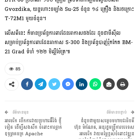
Gvozdika, យន្តហោះចម្បាំង Su-25 ចំនួន ១៤ គ្រឿង និងរថក្រោះ
T-72M1 មួយចំនួន។
លើសពីនេះ ក៏មានប្រព័ន្ធការពារដែនអាកាសផងដែរ ដូចជាមីស៊ីល
សម្រាប់ប្រព័ន្ធការពារដែនអាកាស S-300 និងប្រព័ន្ធបាញ់រ៉ុកកែត BM-
21 Grad ទំហំ ១២២ មិល្លីម៉ែត្រ៕
85
ព័ត៌មានមុន
ព័ត៌មានបន្ទាប់
អាមេរិក បើកការវាយប្រហារអ៊ីរ៉ង់ ថ្មី
ជំនួបជាមួយសម្តេចមហាបវរធិបតី
ទៀត ដើម្បីសងសឹក ចំពោះការធ្លាក់
ហ៊ុន ម៉ាណែត, អនុរដ្ឋមន្ត្រីការបរទេស
ឧទ្ធម្ភាគចក្រ Apache
អាមេរិក វាយតម្លៃខ្ពស់ចំពោះវឌ្ឍន