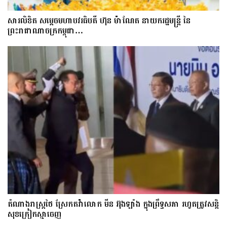
សារលិខិត សម្តេចមហាបវរធិបតី ហ៊ុន ម៉ាណែត នាយករដ្ឋមន្ត្រី នៃ
ព្រះរាជាណាចក្រកម្ពុជា…
តំណាងរាស្ត្រថៃ ស្រែកតវ៉ាលោក មីន អ៊ុងឡាំង ក្នុងព្រឹទ្ធសភា រហូតត្រូវសន្តិ
សុខក្រៀកស្មាចេញ