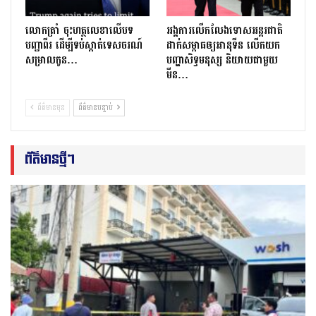
លោក​ត្រាំ ចុះហត្ថលេខាលើបទ
អង្គការលើកលែងទោសអន្តរជាតិ
បញ្ជាពីរ ដើម្បីទប់ស្កាត់ទេស​ចរណ៍
ដាក់សម្ពាធឲ្យអានុទីន លើកយក
សម្រាលកូន…
បញ្ហាសិទ្ធមនុស្ស និយាយជាមួយ
មីន…
ព័ត៌មានមុន
ព័ត៌មានបន្ទាប់
ព័ត៌មានថ្មីៗ