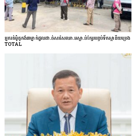
អ្នក​រត់​ម៉ូតូកង់៣​​ម្នាក់​ដួល​ដា.ច់​សរសៃឈា.ម​ស្លា.ប់​ក្បែរ​បន្ទប់ទឹក​ស្ថានីយ​ប្រេង
​TOTAL