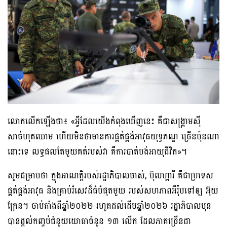
លោកលើកឡើងថា៖ «អ្វីដែលយើងកំពុងឃើញនេះ គឺជាសង្គ្រាមស៊ី
សាច់ហុតឈាម ហើយមិនថាមានការផ្គត់ផ្គង់អាវុធយុទ្ធភណ្ឌ ច្រើនប៉ុនណា
នោះទេ លទ្ធផលតែមួយគត់របស់វា គឺការបាត់បង់អាយុជីវិត»។
សូមជម្រាបថា ក្នុងអាណត្តិរបស់រដ្ឋាភិបាលចាស់, ប៊ុលហ្គារី គឺជាប្រទេស
ផ្គត់ផ្គង់អាវុធ និងគ្រាប់រំសេវដ៏ធំបំផុតមួយ របស់សហភាពអឺរ៉ុបទៅឲ្យ អ៊ុយ
ក្រែន។ ចាប់តាំងពីឆ្នាំ២០២២ រហូតដល់ដើមឆ្នាំ២០២៦ រដ្ឋាភិបាលមុន
បានផ្ដល់កញ្ចប់ជំនួយយោធាចំនួន ១៣ លើក ដែលភាគច្រើនជា