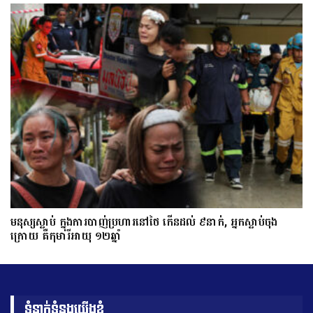
មនុស្សស្លាប់ ក្នុងការបាញ់ប្រហារនៅថៃ កើនដល់ ៩នាក់, អ្នកស្លាប់ចុង
ក្រោយ គឺកុមារីអាយុ ១២ឆ្នាំ
ទំនាក់ទំនងយើងខ្ញុំ