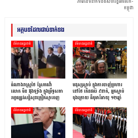
ភាពនៃទំនាក់ទំនងសហរដ្ឋអាមេរិក-
កម្ពុជា
អត្ថបទដែលជាប់ទាក់ទង
ព័ត៌មានអន្តរជាតិ
ព័ត៌មានអន្តរជាតិ
តំណាងរាស្ត្រថៃ ស្រែកតវ៉ា
មនុស្សស្លាប់ ក្នុងការបាញ់ប្រហារ
លោក មីន អ៊ុងឡាំង ក្នុងព្រឹទ្ធសភា
នៅថៃ កើនដល់ ៩នាក់, អ្នកស្លាប់
រហូតត្រូវសន្តិសុខក្រៀកស្មាចេញ
ចុងក្រោយ គឺកុមារីអាយុ ១២ឆ្នាំ
ព័ត៌មានអន្តរជាតិ
ព័ត៌មានអន្តរជាតិ