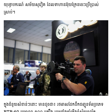
យុទ្ធោបករណ៍ សម័យសូវៀត ដែលទាហានអ៊ុយក្រែនចេះប្រើប្រាស់
ស្រាប់។
ក្នុងជំនួយសំខាន់ៗនោះ មានដូចជា៖ រថពាសដែកដឹកជញ្ជូនទ័ពប្រភេទ
BTR-60 ប្រមាណ ១០០ គ្រឿង ព្រមទាំងកាំភ្លើងធំស្វ័យចល័ត