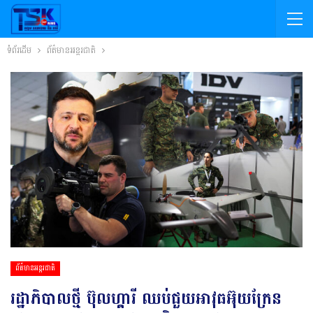
ទំព័រដើម
ព័ត៌មានអន្តរជាតិ
ព័ត៌មានអន្តរជាតិ
រដ្ឋាភិបាលថ្មី ប៊ុលហ្គារី ឈប់ជួយអាវុធអ៊ុយក្រែន