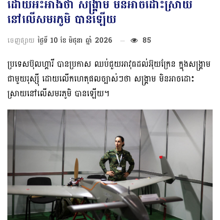
ដោយអះអាងថា សង្គ្រាម មិនអាចដោះស្រាយ
នៅលើសមរភូមិ បានឡើយ
ចេញផ្សាយ
ថ្ងៃទី 10 ខែ មិថុនា ឆ្នាំ 2026
85
ប្រទេសប៊ុលហ្គារី បានប្រកាស ឈប់ជួយអាវុធដល់អ៊ុយក្រែន ក្នុងសង្គ្រាម
ជាមួយរុស្ស៊ី ដោយលើកហេតុផលច្បាស់ៗថា សង្គ្រាម មិនអាចដោះ
ស្រាយនៅលើសមរភូមិ បានឡើយ។